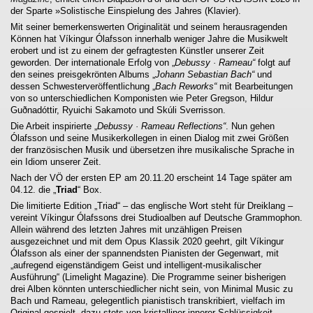
der Sparte »Solistische Einspielung des Jahres (Klavier).
Mit seiner bemerkenswerten Originalität und seinem herausragenden
Können hat Víkingur Ólafsson innerhalb weniger Jahre die Musikwelt
erobert und ist zu einem der gefragtesten Künstler unserer Zeit
geworden. Der internationale Erfolg von „
Debussy · Rameau“
folgt auf
den seines preisgekrönten Albums „
Johann Sebastian Bach“
und
dessen Schwesterveröffentlichung „
Bach Reworks“
mit Bearbeitungen
von so unterschiedlichen Komponisten wie Peter Gregson, Hildur
Guðnadóttir, Ryuichi Sakamoto und Skúli Sverrisson.
Die Arbeit inspirierte „
Debussy · Rameau Reflections“
. Nun gehen
Ólafsson und seine Musikerkollegen in einen Dialog mit zwei Größen
der französischen Musik und übersetzen ihre musikalische Sprache in
ein Idiom unserer Zeit.
Nach der VÖ der ersten EP am 20.11.20 erscheint 14 Tage später am
04.12. die „
Triad
“ Box.
Die limitierte Edition „Triad“ – das englische Wort steht für Dreiklang –
vereint Víkingur Ólafssons drei Studioalben auf Deutsche Grammophon.
Allein während des letzten Jahres mit unzähligen Preisen
ausgezeichnet und mit dem Opus Klassik 2020 geehrt, gilt Víkingur
Ólafsson als einer der spannendsten Pianisten der Gegenwart, mit
„aufregend eigenständigem Geist und intelligent-musikalischer
Ausführung“ (Limelight Magazine). Die Programme seiner bisherigen
drei Alben könnten unterschiedlicher nicht sein, von Minimal Music zu
Bach und Rameau, gelegentlich pianistisch transkribiert, vielfach im
Original gespielt, dazu stets von kristalliner innerer Schlüssigkeit.