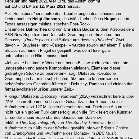
Februar
und
März 2021 vier EPs
, das Album kommt
auf
CD
und
LP
am
12. März 2021
heraus.
Auf
„
Reflections“ sind außerdem Bearbeitungen des isländischen
Liedermachers
Helgi Jónsson
, des isländischen Duos
Hugar
, des in
Texas ansässigen minimalistischen Post-Rock-
Ensembles
Balmorhea
und von
Christian Badzura
, dem Vizepräsident
A&R New Repertoire bei Deutsche Grammophon. Hinzu kommen
Debussys „
Pour le piano“
und Stücke aus dessen „
Préludes“
. Zwei
davon – »Bruyères« und »Canope« – wurden sowohl auf einem Pianino
als auch auf einem Flügel eingespielt, was dem Hörer ganz
unterschiedliche Hörerlebnisse bietet.
»Ich wollte bestimmte Werke aus neuen Blickwinkeln betrachten, sie
umgestalten und andere Komponisten einladen, Elemente dieser
großartigen Stücke zu bearbeiten«, sagt Ólafsson. »Deutsche
Grammophon hat mich sofort unterstützt und so können wir ein
schöpferisches Gespräch führen mit Debussy, Rameau und einigen der
fantasievollsten Musiker unserer Zeit.«
Víkingur Ólafssons „
Debussy · Rameau“
(2020) verzeichnet bereits über
22 Millionen Streams, sodass die Gesamtzahl der Streams seiner
Aufnahmen jetzt 127 Millionen überschritten hat. Doch das Album ist
nicht nur ein großer Publikumserfolg, auch die Kritik feiert den Künstler.
Er sei der »neue Superstar des klassischen Klaviers«,
erklärte
The
Daily Telegraph
, von
The Sunday Times
wurde die
Aufnahme zum »Album der Woche« gewählt, sie war Editor’s Choice
von
Gramophone
und »Aufnahme des Monats« im
BBC Music
Magazine
, erhielt einen Diapason d’or und den OPUS KLASSIK 2020 in