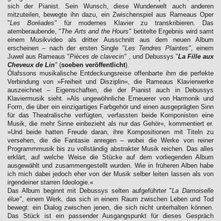
sich der Pianist. Sein Wunsch, diese Wunderwelt auch anderen
mitzuteilen, bewegte ihn dazu, ein Zwischenspiel aus Rameaus Oper
"
Les Boréades"
für modernes Klavier zu transkribieren. Das
atemberaubende, "
The Arts and the Hours"
betitelte Ergebnis wird samt
einem Musikvideo als dritter Ausschnitt aus dem neuen Album
erscheinen – nach der ersten Single "
Les Tendres Plaintes"
, einem
Juwel aus Rameaus "
Pièces de clavecin"
, und Debussys "
La Fille aux
Cheveux de Lin
"
(
soeben veröffentlicht
).
Ólafssons musikalische Entdeckungsreise offenbarte ihm die perfekte
Verbindung von »Freiheit und Disziplin«, die Rameaus Klavierwerke
auszeichnet – Eigenschaften, die der Pianist auch in Debussys
Klaviermusik sieht. »Als ungewöhnliche Erneuerer von Harmonik und
Form, die über ein einzigartiges Farbgehör und einen ausgeprägten Sinn
für das Theatralische verfügten, verfassten beide Komponisten eine
Musik, die mehr Sinne einbezieht als nur das Gehör«, kommentiert er.
»Und beide hatten Freude daran, ihre Kompositionen mit Titeln zu
versehen, die die Fantasie anregen – wobei die Werke von reiner
Programmmusik bis zu vollständig abstrakter Musik reichen. Das alles
erklärt, auf welche Weise die Stücke auf dem vorliegenden Album
ausgewählt und zusammengestellt wurden. Wie in früheren Alben habe
ich mich dabei jedoch eher von der Musik selber leiten lassen als von
irgendeiner starren Ideologie.«
Das Album beginnt mit Debussys selten aufgeführter "
La Damoiselle
élue"
, einem Werk, das sich in einem Raum zwischen Leben und Tod
bewegt: ein Dialog zwischen jenen, die sich nicht unterhalten können.
Das Stück ist ein passender Ausgangspunkt für dieses Gespräch