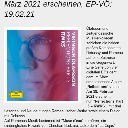
März 2021 erscheinen, EP-VÖ:
19.02.21
Ólafsson und
zeitgenössische
Musikerkollegen
schicken die beiden
großen Komponisten
Debussy und Rameau
auf eine Zeitreise
in die Gegenwart.
Eine Serie von vier
digitalen EPs geht
dem im März
erscheinenden Album
„
Reflections
“ voraus.
Am
19. Februar
2021
erscheint
nun "
Reflections Part
3 – RWKS
", mit drei
Lesarten und Neudeutungen Rameau’scher Werke sowie einem Dialog
mit Debussy.
Auf Rameaus Musik basierend ist "Muse d’eau" zu hören, ein
eindringliches Rework von Christian Badzura, außerdem "La Cupis",