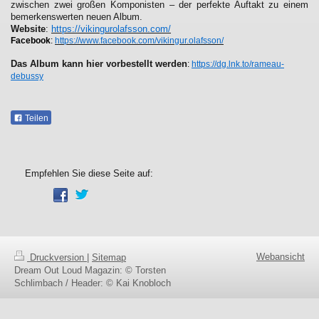
zwischen zwei großen Komponisten – der perfekte Auftakt zu einem
bemerkenswerten neuen Album.
Website
:
https://vikingurolafsson.com/
Facebook
:
https://www.facebook.com/vikingur.olafsson/
Das Album kann hier vorbestellt werden
:
https://dg.lnk.to/rameau-
debussy
Teilen
Empfehlen Sie diese Seite auf:
Webansicht
Druckversion
|
Sitemap
Dream Out Loud Magazin: © Torsten
Schlimbach / Header: © Kai Knobloch