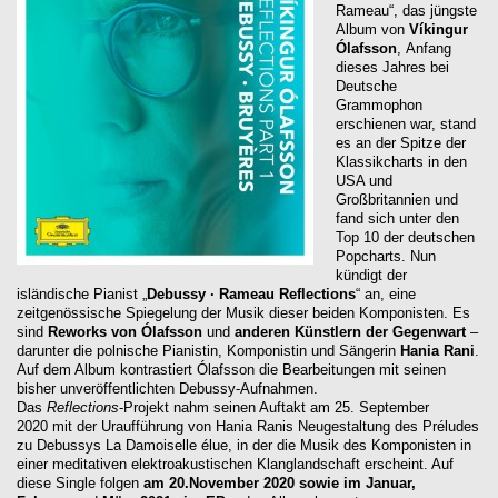
Rameau“, das jüngste
Album von
Víkingur
Ólafsson
, Anfang
dieses Jahres bei
Deutsche
Grammophon
erschienen war, stand
es an der Spitze der
Klassikcharts in den
USA und
Großbritannien und
fand sich unter den
Top 10 der deutschen
Popcharts. Nun
kündigt der
isländische Pianist „
Debussy · Rameau Reflections
“ an, eine
zeitgenössische Spiegelung der Musik dieser beiden Komponisten. Es
sind
Reworks von Ólafsson
und
anderen Künstlern der Gegenwart
–
darunter die polnische Pianistin, Komponistin und Sängerin
Hania Rani
.
Auf dem Album kontrastiert Ólafsson die Bearbeitungen mit seinen
bisher unveröffentlichten Debussy-Aufnahmen.
Das
Reflections
-Projekt nahm seinen Auftakt am 25. September
2020 mit der Uraufführung von Hania Ranis Neugestaltung des Préludes
zu Debussys La Damoiselle élue, in der die Musik des Komponisten in
einer meditativen elektroakustischen Klanglandschaft erscheint. Auf
diese Single folgen
am 20.November 2020 sowie im Januar,