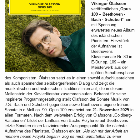
Víkingur Ólafsson
veröffentlichen „
Opus
109 – Beethoven ·
Bach · Schubert
“, ein
mit Spannung
erwartetes neues Album
des isländischen
Pianisten. Herzstück
der Aufnahme ist
Beethovens
Klaviersonate Nr. 30 in
E-Dur op. 109 – ein
Meisterwerk aus der
späten Schaffensphase
des Komponisten. Ólafsson setzt es in einen sowohl aufschlussreichen
als auch spannenden zeitübergreifenden Dialog und zeigt die
musikalischen und historischen Traditionslinien auf, die in diesem
Meilenstein der Klavierliteratur zusammenlaufen. Bekannt für seine
inspirierte Programmgestaltung stellt Ólafsson der Sonate Musik von
J.S. Bach und Schubert gegenüber sowie Beethovens eigene frühere
Sonate in e-Moll op. 90. Opus 109 erscheint am
21. November 2025
in
allen Formaten. Nach dem weltweiten Erfolg von Ólafssons „Goldberg-
Variationen“ bildet der Einfluss von Bachs Polyfonie auf Beethovens
letzte Sonaten einen faszinierenden Ausgangspunkt für die nächste
Aufnahme des Pianisten. Ólafsson erklärt:
„Als ich mit der Arbeit an
meinem neuen Projekt begann, zog es mich unmittelbar zu einer