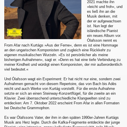
2021 machte ihn
»leicht und froh«, und
es ließ ihn an die
Musik denken, mit
der er aufgewachsen
ist. Nun legt der
isländische Pianist
ein neues Album vor.
Ólafsson nennt es
From Afar nach Kurtágs »Aus der Ferne«, denn es ist eine Hommage
an den ungarischen Komponisten und zugleich eine Rückkehr zu
eigenen musikalischen Wurzeln. »Es ist persönlicher als meine
bisherigen Aufnahmen«, sagt er. »Denn es hat eine tiefe Verbindung zu
meiner Kindheit und würdigt einen Komponisten, der mir außerordentlich
viel bedeutet.«
Und Ólafsson wagt ein Experiment: Er hat nicht nur eine, sondern zwei
Aufnahmen gemacht von diesem Repertoire, das von Bach bis Adès
reicht und auch Werke von Kurtág vorstellt. Für die erste Aufnahme
setzte er sich an einen Steinway-Konzertflügel, für die zweite an ein
Klavier. Zwei überraschend unterschiedliche Klangwelten sind zu
entdecken: Am 7. Oktober 2022 erscheint From Afar in allen Formaten
bei Deutsche Grammophon.
Es war Ólafssons Vater, der ihm in den späten 1990er-Jahren Kurtágs
Musik ans Herz legte. Durch die Kafka-Fragmente entdeckte der junge