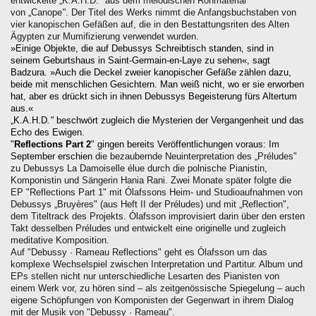
entwickelte „K.A.H.D.
"
aus dem melodischen Rohmaterial
von „Canope
"
. Der Titel des Werks nimmt die Anfangsbuchstaben von
vier kanopischen Gefäßen auf, die in den Bestattungsriten des Alten
Ägypten zur Mumifizierung verwendet wurden.
»Einige Objekte, die auf Debussys Schreibtisch standen, sind in
seinem Geburtshaus in Saint-Germain-en-Laye zu sehen«, sagt
Badzura. »Auch die Deckel zweier kanopischer Gefäße zählen dazu,
beide mit menschlichen Gesichtern. Man weiß nicht, wo er sie erworben
hat, aber es drückt sich in ihnen Debussys Begeisterung fürs Altertum
aus.«
„K.A.H.D
."
beschwört zugleich die Mysterien der Vergangenheit und das
Echo des Ewigen.
"
Reflections Part 2
" gingen bereits Veröffentlichungen voraus: Im
September erschien
die bezaubernde Neuinterpretation des „Préludes"
zu Debussys La Damoiselle élue durch die polnische Pianistin,
Komponistin und Sängerin Hania Rani. Zwei Monate später folgte die
EP "Reflections Part 1" mit Ólafssons Heim- und Studioaufnahmen von
Debussys „Bruyères" (aus Heft II der Préludes) und mit „Reflection",
dem Titeltrack des Projekts. Ólafsson improvisiert darin über den ersten
Takt desselben Préludes und entwickelt eine originelle und zugleich
meditative Komposition.
Auf "Debussy · Rameau Reflections" geht es Ólafsson um das
komplexe Wechselspiel zwischen Interpretation und Partitur. Album und
EPs stellen nicht nur unterschiedliche Lesarten des Pianisten von
einem Werk vor, zu hören sind – als zeitgenössische Spiegelung – auch
eigene Schöpfungen von Komponisten der Gegenwart in ihrem Dialog
mit der Musik von "Debussy · Rameau".