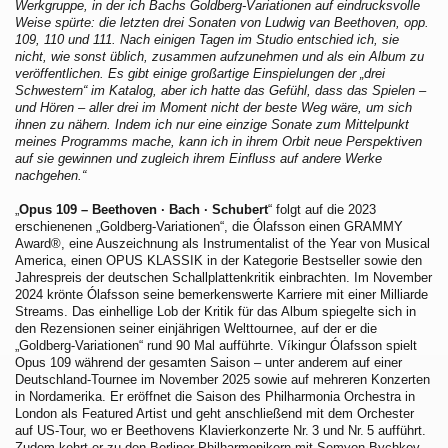
Werkgruppe, in der ich Bachs Goldberg-Variationen auf eindrucksvolle
Weise spürte: die letzten drei Sonaten von Ludwig van Beethoven, opp.
109, 110 und 111. Nach einigen Tagen im Studio entschied ich, sie
nicht, wie sonst üblich, zusammen aufzunehmen und als ein Album zu
veröffentlichen. Es gibt einige großartige Einspielungen der „drei
Schwestern“ im Katalog, aber ich hatte das Gefühl, dass das Spielen –
und Hören – aller drei im Moment nicht der beste Weg wäre, um sich
ihnen zu nähern. Indem ich nur eine einzige Sonate zum Mittelpunkt
meines Programms mache, kann ich in ihrem Orbit neue Perspektiven
auf sie gewinnen und zugleich ihrem Einfluss auf andere Werke
nachgehen.“
„
Opus 109 – Beethoven · Bach · Schubert
“ folgt auf die 2023
erschienenen „Goldberg-Variationen“, die Ólafsson einen GRAMMY
Award®, eine Auszeichnung als Instrumentalist of the Year von Musical
America, einen OPUS KLASSIK in der Kategorie Bestseller sowie den
Jahrespreis der deutschen Schallplattenkritik einbrachten. Im November
2024 krönte Ólafsson seine bemerkenswerte Karriere mit einer Milliarde
Streams. Das einhellige Lob der Kritik für das Album spiegelte sich in
den Rezensionen seiner einjährigen Welttournee, auf der er die
„Goldberg-Variationen“ rund 90 Mal aufführte. Víkingur Ólafsson spielt
Opus 109 während der gesamten Saison – unter anderem auf einer
Deutschland-Tournee im November 2025 sowie auf mehreren Konzerten
in Nordamerika. Er eröffnet die Saison des Philharmonia Orchestra in
London als Featured Artist und geht anschließend mit dem Orchester
auf US-Tour, wo er Beethovens Klavierkonzerte Nr. 3 und Nr. 5 aufführt.
Zudem kehrt er zu den Berliner Philharmonikern mit Semyon Bychkov