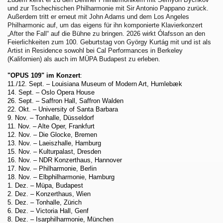
und zur Tschechischen Philharmonie mit Sir Antonio Pappano zurück.
Außerdem tritt er erneut mit John Adams und dem Los Angeles
Philharmonic auf, um das eigens für ihn komponierte Klavierkonzert
„After the Fall“ auf die Bühne zu bringen. 2026 wirkt Ólafsson an den
Feierlichkeiten zum 100. Geburtstag von György Kurtág mit und ist als
Artist in Residence sowohl bei Cal Performances in Berkeley
(Kalifornien) als auch im MÜPA Budapest zu erleben.
"OPUS 109" im Konzert
:
11./12. Sept.
– Louisiana Museum of Modern Art, Humlebæk
14. Sept.
– Oslo Opera House
26. Sept.
– Saffron Hall, Saffron Walden
22. Okt.
– University of Santa Barbara
9. Nov.
– Tonhalle, Düsseldorf
11. Nov.
– Alte Oper, Frankfurt
12. Nov.
– Die Glocke, Bremen
13. Nov.
– Laeiszhalle, Hamburg
15. Nov.
– Kulturpalast, Dresden
16. Nov.
– NDR Konzerthaus, Hannover
17. Nov.
– Philharmonie, Berlin
18. Nov.
– Elbphilharmonie, Hamburg
1. Dez.
– Müpa, Budapest
2. Dez.
– Konzerthaus, Wien
5. Dez.
– Tonhalle, Zürich
6. Dez.
– Victoria Hall, Genf
8. Dez.
– Isarphilharmonie, München