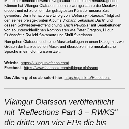
Mit seiner bemerkenswerten Originalität und seinem herausragenden
Können hat Víkingur Ólafsson innerhalb weniger Jahre die Musikwelt
erobert und ist zu einem der gefragtesten Künstler unserer Zeit
geworden. Der internationale Erfolg von "
Debussy · Rameau"
folgt auf
den seines preisgekrönten Albums
J"ohann Sebastian Bach"
und
dessen Schwesterveröffentlichung "
Bach Reworks"
mit Bearbeitungen
von so unterschiedlichen Komponisten wie Peter Gregson, Hildur
Guðnadóttir, Ryuichi Sakamoto und Skúli Sverrisson.
Nun gehen Ólafsson und seine Musikerkollegen in einen Dialog mit zwei
Größen der französischen Musik und übersetzen ihre musikalische
Sprache in ein Idiom unserer Zeit.
Website
:
https://vikingurolafsson.com/
Facebook
:
https://www.facebook.com/vikingur.olafsson/
Das Album gibt es ab sofort hier
:
https://dg.lnk.to/Reflections
Víkingur Ólafsson veröffentlicht
mit "Reflections Part 3 – RWKS"
die dritte von vier EPs die bis