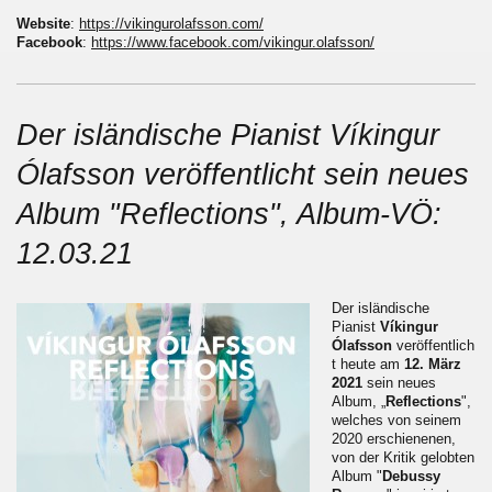
Website
:
https://vikingurolafsson.com/
Facebook
:
https://www.facebook.com/vikingur.olafsson/
Der isländische Pianist Víkingur
Ólafsson veröffentlicht sein neues
Album "Reflections", Album-VÖ:
12.03.21
Der isländische
Pianist
Víkingur
Ólafsson
veröffentlich
t heute am
12. März
2021
sein neues
Album, „
Reflections
",
welches von seinem
2020 erschienenen,
von der Kritik gelobten
Album "
Debussy