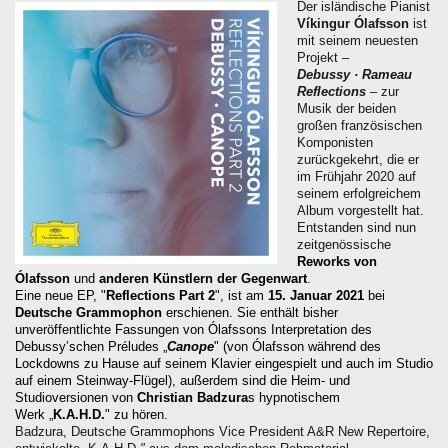
Der isländische Pianist
Víkingur Ólafsson
ist
mit seinem neuesten
Projekt –
Debussy · Rameau
Reflections
– zur
Musik der beiden
großen französischen
Komponisten
zurückgekehrt, die er
im Frühjahr 2020 auf
seinem erfolgreichem
Album vorgestellt hat.
Entstanden sind nun
zeitgenössische
Reworks von
Ólafsson
und
anderen Künstlern der Gegenwart
.
Eine neue EP, "
Reflections Part 2
", ist am
15. Januar 2021
bei
Deutsche Grammophon
erschienen. Sie enthält bisher
unveröffentlichte Fassungen von Ólafssons Interpretation des
Debussy’schen Préludes „
Canope
" (von Ólafsson während des
Lockdowns zu Hause auf seinem Klavier eingespielt und auch im Studio
auf einem Steinway-Flügel), außerdem sind die Heim- und
Studioversionen von
Christian Badzura
s hypnotischem
Werk „
K.A.H.D.
" zu hören.
Badzura, Deutsche Grammophons Vice President A&R New Repertoire,