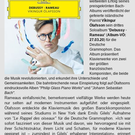
weltweiten Erfolg seines
preisgekrönten Bach-
Albums veröffentlicht der
gefeierte isländische
Pianist
Víkingur
Ólafsson
sein drittes
Soloalbum "
Debussy ·
Rameau
“ (
Album-VÖ:
27.03.20
) für die
Deutsche
Grammophon. Das
Album präsentiert
Klavierwerke von zwei
der größten
französischen
Komponisten, die beide
die Musik revolutionierten, und erkundet ihre Unterschiede und
Gemeinsamkeiten. Die bahnbrechende neue Einspielung folgt auf Ólafssons
eindrucksvolle Alben "
Philip Glass Piano Works"
und "
Johann Sebastian
Bach"
.
Rameaus einfallsreiche, bemerkenswert vielfältige Werke werden heute
nur selten auf modernen Instrumenten aufgeführt oder eingespielt.
Ólafsson entdeckte die Klaviermusik des großen Barockkomponisten
während seines Studiums in New York dank Emils Gilels’ Aufnahme
von
"Le Rappel des oiseaux"
für die Deutsche Grammophon. »Ich war
sofort fasziniert von dieser Musik und davon, wie hervorragend sie mit
ihrer Schichtstruktur, ihrem Licht und Schatten, für moderne Klaviere
geeignet ist – zumindest in Gilels’ erhabener Interpretation«, erinnert