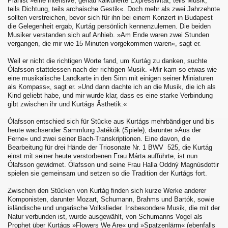
Pianist »eine intensive, genau kalkulierte Expressivität, teils Musik,
teils Dichtung, teils archaische Gestik«. Doch mehr als zwei Jahrzehnte
sollten verstreichen, bevor sich für ihn bei einem Konzert in Budapest
die Gelegenheit ergab, Kurtág persönlich kennenzulernen. Die beiden
Musiker verstanden sich auf Anhieb. »Am Ende waren zwei Stunden
vergangen, die mir wie 15 Minuten vorgekommen waren«, sagt er.
Weil er nicht die richtigen Worte fand, um Kurtág zu danken, suchte
Ólafsson stattdessen nach der richtigen Musik. »Mir kam so etwas wie
eine musikalische Landkarte in den Sinn mit einigen seiner Miniaturen
als Kompass«, sagt er. »Und dann dachte ich an die Musik, die ich als
Kind geliebt habe, und mir wurde klar, dass es eine starke Verbindung
gibt zwischen ihr und Kurtágs Ästhetik.«
Ólafsson entschied sich für Stücke aus Kurtágs mehrbändiger und bis
heute wachsender Sammlung Jatékók (Spiele), darunter »Aus der
Ferne« und zwei seiner Bach-Transkriptionen. Eine davon, die
Bearbeitung für drei Hände der Triosonate Nr. 1 BWV 525, die Kurtág
einst mit seiner heute verstorbenen Frau Márta aufführte, ist nun
Ólafsson gewidmet. Ólafsson und seine Frau Halla Oddný Magnúsdottir
spielen sie gemeinsam und setzen so die Tradition der Kurtágs fort.
Zwischen den Stücken von Kurtág finden sich kurze Werke anderer
Komponisten, darunter Mozart, Schumann, Brahms und Bartók, sowie
isländische und ungarische Volkslieder. Insbesondere Musik, die mit der
Natur verbunden ist, wurde ausgewählt, von Schumanns Vogel als
Prophet über Kurtágs »Flowers We Are« und »Spatzenlärm« (ebenfalls