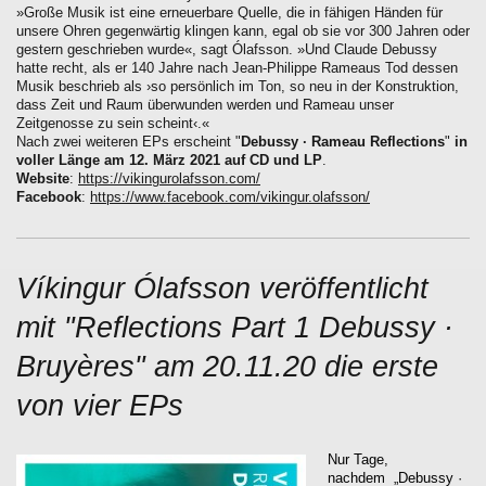
»Große Musik ist eine erneuerbare Quelle, die in fähigen Händen für
unsere Ohren gegenwärtig klingen kann, egal ob sie vor 300 Jahren oder
gestern geschrieben wurde«, sagt Ólafsson. »Und Claude Debussy
hatte recht, als er 140 Jahre nach Jean-Philippe Rameaus Tod dessen
Musik beschrieb als ›so persönlich im Ton, so neu in der Konstruktion,
dass Zeit und Raum überwunden werden und Rameau unser
Zeitgenosse zu sein scheint‹.«
Nach zwei weiteren EPs erscheint "
Debussy · Rameau Reflections
"
in
voller Länge am 12. März 2021 auf CD und LP
.
Website
:
https://vikingurolafsson.com/
Facebook
:
https://www.facebook.com/vikingur.olafsson/
Víkingur Ólafsson veröffentlicht
mit "Reflections Part 1 Debussy ·
Bruyères" am 20.11.20 die erste
von vier EPs
Nur Tage,
nachdem „Debussy ·