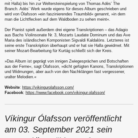
mit Halla) bis hin zur Weltersteinspielung von Thomas Adès’ The
Branch. Adès’ Werk wurde eigens für dieses Album geschrieben und
wird von Ólafsson »ein faszinierendes Traumbild« genannt, »in dem
man die Lichtflecken auf dem Waldboden zu sehen meint«.
Der Pianist spielt außerdem drei eigene Transkriptionen – das Adagio
aus Bachs Violinsonate Nr. 3, Mozarts Laudate Dominum und das Ave
Maria des isländischen Komponisten Sigvaldi Kaldalóns. Letzteres ist
seine erste Transkription überhaupt und er hat sie Halla gewidmet. Mit
seiner Mozart-Bearbeitung für Kurtág schließt sich der Kreis.
»Das Album ist geprägt von innigen Zwiegesprächen und Botschaften
aus der Ferne«, sagt Ólafsson, »dicht gefügten Kanons, Transkriptionen
und Widmungen, aber auch von den Nachklängen fast vergessener,
uralter Melodien.«
Website
:
https://vikingurolafsson.com/
Facebook
:
https://www.facebook.com/vikingur.olafsson/
Víkingur Ólafsson veröffentlicht
am 03. September 2021 sein