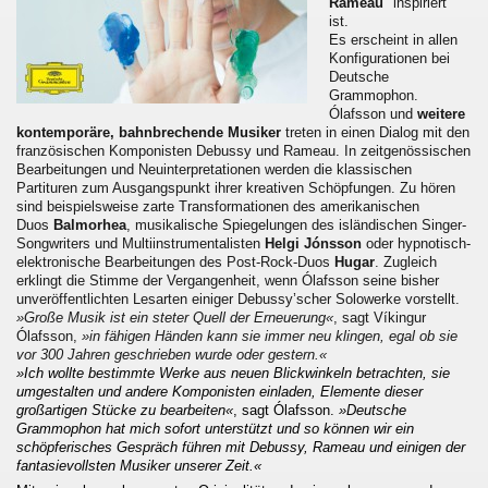
Rameau
" inspiriert
ist.
Es erscheint in allen
Konfigurationen bei
Deutsche
Grammophon.
Ólafsson und
weitere
kontemporäre, bahnbrechende Musiker
treten in einen Dialog mit den
französischen Komponisten Debussy und Rameau. In zeitgenössischen
Bearbeitungen und Neuinterpretationen werden die klassischen
Partituren zum Ausgangspunkt ihrer kreativen Schöpfungen. Zu hören
sind beispielsweise zarte Transformationen des amerikanischen
Duos
Balmorhea
, musikalische Spiegelungen des isländischen Singer-
Songwriters und Multiinstrumentalisten
Helgi Jónsson
oder hypnotisch-
elektronische Bearbeitungen des Post-Rock-Duos
Hugar
. Zugleich
erklingt die Stimme der Vergangenheit, wenn Ólafsson seine bisher
unveröffentlichten Lesarten einiger Debussy’scher Solowerke vorstellt.
»Große Musik ist ein steter Quell der Erneuerung«
, sagt Víkingur
Ólafsson,
»in fähigen Händen kann sie immer neu klingen, egal ob sie
vor 300 Jahren geschrieben wurde oder gestern.«
»Ich wollte bestimmte Werke aus neuen Blickwinkeln betrachten, sie
umgestalten und andere Komponisten einladen, Elemente dieser
großartigen Stücke zu bearbeiten«
, sagt Ólafsson.
»Deutsche
Grammophon hat mich sofort unterstützt und so können wir ein
schöpferisches Gespräch führen mit Debussy, Rameau und einigen der
fantasievollsten Musiker unserer Zeit.«