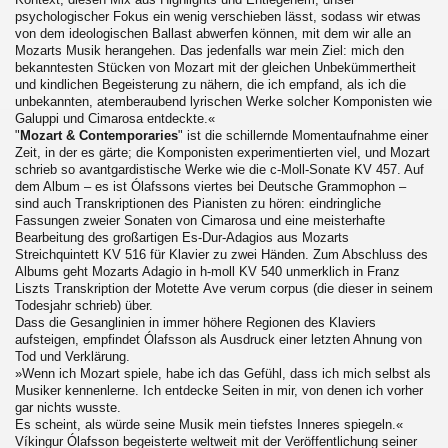
psychologischer Fokus ein wenig verschieben lässt, sodass wir etwas
von dem ideologischen Ballast abwerfen können, mit dem wir alle an
Mozarts Musik herangehen. Das jedenfalls war mein Ziel: mich den
bekanntesten Stücken von Mozart mit der gleichen Unbekümmertheit
und kindlichen Begeisterung zu nähern, die ich empfand, als ich die
unbekannten, atemberaubend lyrischen Werke solcher Komponisten wie
Galuppi und Cimarosa entdeckte.«
"
Mozart & Contemporaries
" ist die schillernde Momentaufnahme einer
Zeit, in der es gärte; die Komponisten experimentierten viel, und Mozart
schrieb so avantgardistische Werke wie die c-Moll-Sonate KV 457. Auf
dem Album – es ist Ólafssons viertes bei Deutsche Grammophon –
sind auch Transkriptionen des Pianisten zu hören: eindringliche
Fassungen zweier Sonaten von Cimarosa und eine meisterhafte
Bearbeitung des großartigen Es-Dur-Adagios aus Mozarts
Streichquintett KV 516 für Klavier zu zwei Händen. Zum Abschluss des
Albums geht Mozarts Adagio in h-moll KV 540 unmerklich in Franz
Liszts Transkription der Motette Ave verum corpus (die dieser in seinem
Todesjahr schrieb) über.
Dass die Gesanglinien in immer höhere Regionen des Klaviers
aufsteigen, empfindet Ólafsson als Ausdruck einer letzten Ahnung von
Tod und Verklärung.
»Wenn ich Mozart spiele, habe ich das Gefühl, dass ich mich selbst als
Musiker kennenlerne. Ich entdecke Seiten in mir, von denen ich vorher
gar nichts wusste.
Es scheint, als würde seine Musik mein tiefstes Inneres spiegeln.«
Víkingur Ólafsson begeisterte weltweit mit der Veröffentlichung seiner