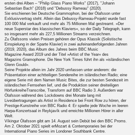
ersten drei Alben – "Philip Glass Piano Works" (2017), "Johann
Sebastian Bach" (2018) und "Debussy Rameau" (2020).
Sie erschienen bei Deutsche Grammophon, bei der Ólafsson unter
Exklusivvertrag steht. Allein das Debussy-Rameau-Projekt wurde fast
100 000 Mal verkauft und mehr als 75 Millionen Mal gestreamt. »Der
neue Superstar des klassischen Klaviers«, so der Daily Telegraph, kann
so insgesamt mehr als 227,5 Millionen Streams verzeichnen.
Zu Ólafssons vielen Preisen gehören der Opus Klassik (Solistische
Einspielung in der Sparte Klavier) in zwei aufeinanderfolgenden Jahren
(2019, 2020), das Album des Jahres beim BBC Music
Magazine Award 2019 und der Titel »Artist of the Year« des
Magazins Gramophone. Die New York Times führt ihn als »isländischen
Glenn Gould«.
Seine Projekte allein im Jahr 2020 umfassen unter anderem: die
Präsentation einer achtteiligen Sendereihe im isländischen Radio; eine
eigene Serie mit dem Namen Music Bites, die zur besten Sendezeit im
isländischen Fernsehen lief, und die Produktion seiner dreiteiligen
HörfunkreiheTranscribe, Transform auf BBC Radio 3. Außerdem war
Ólafsson während des Lockdowns drei Monate lang mit
Liveübertragungen als Artist in Residence bei Front Row zu hören, der
Prestige-Kunstreihe von BBC Radio 4: Er spielte jede Woche im leeren
Harpa-Konzertsaal in Reykjavík und erreichte Millionen Hörer in aller
Welt.
Víkingur Ólafsson gibt am 14. August sein Debüt bei den BBC Proms.
Am 2. Oktober 2021 spielt erMozart & Contemporaries bei der
International Piano Series im Londoner Southbank Centre.