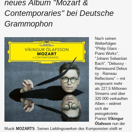
neues Album "Mozart &
Contemporaries" bei Deutsche
Grammophon
Nach seinen
Welterfolgen
"Philip Glass ·
Piano Works",
"Johann Sebastian
Bach", "Debussy ·
Rameauund Debus
sy · Rameau
Reflections" – mit
insgesamt mehr
als 227,5 Millionen
Streams und über
320 000 verkauften
Alben – widmet
sich der
preisgekrönte
Pianist
Víkingur
Ólafsson
nun der
Musik
MOZARTS
. Seinen Lieblingswerken des Komponisten stellt er