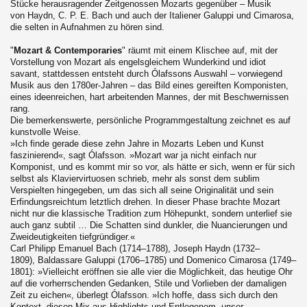
Stücke herausragender Zeitgenossen Mozarts gegenüber – Musik
von Haydn, C. P. E. Bach und auch der Italiener Galuppi und Cimarosa,
die selten in Aufnahmen zu hören sind.
"
Mozart & Contemporaries
" räumt mit einem Klischee auf, mit der
Vorstellung von Mozart als engelsgleichem Wunderkind und idiot
savant, stattdessen entsteht durch Ólafssons Auswahl – vorwiegend
Musik aus den 1780er-Jahren – das Bild eines gereiften Komponisten,
eines ideenreichen, hart arbeitenden Mannes, der mit Beschwernissen
rang.
Die bemerkenswerte, persönliche Programmgestaltung zeichnet es auf
kunstvolle Weise.
»Ich finde gerade diese zehn Jahre in Mozarts Leben und Kunst
faszinierend«, sagt Ólafsson. »Mozart war ja nicht einfach nur
Komponist, und es kommt mir so vor, als hätte er sich, wenn er für sich
selbst als Klaviervirtuosen schrieb, mehr als sonst dem sublim
Verspielten hingegeben, um das sich all seine Originalität und sein
Erfindungsreichtum letztlich drehen. In dieser Phase brachte Mozart
nicht nur die klassische Tradition zum Höhepunkt, sondern unterlief sie
auch ganz subtil … Die Schatten sind dunkler, die Nuancierungen und
Zweideutigkeiten tiefgründiger.«
Carl Philipp Emanuel Bach (1714–1788), Joseph Haydn (1732–
1809), Baldassare Galuppi (1706–1785) und Domenico Cimarosa (1749–
1801): »Vielleicht eröffnen sie alle vier die Möglichkeit, das heutige Ohr
auf die vorherrschenden Gedanken, Stile und Vorlieben der damaligen
Zeit zu eichen«, überlegt Ólafsson. »Ich hoffe, dass sich durch den
Kontext, diesen Mix aus Highlights und Entlegenem, unser