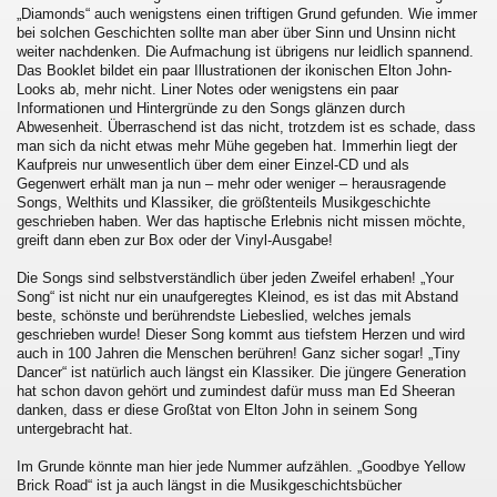
„Diamonds“ auch wenigstens einen triftigen Grund gefunden. Wie immer
bei solchen Geschichten sollte man aber über Sinn und Unsinn nicht
weiter nachdenken. Die Aufmachung ist übrigens nur leidlich spannend.
Das Booklet bildet ein paar Illustrationen der ikonischen Elton John-
Looks ab, mehr nicht. Liner Notes oder wenigstens ein paar
Informationen und Hintergründe zu den Songs glänzen durch
Abwesenheit. Überraschend ist das nicht, trotzdem ist es schade, dass
man sich da nicht etwas mehr Mühe gegeben hat. Immerhin liegt der
Kaufpreis nur unwesentlich über dem einer Einzel-CD und als
Gegenwert erhält man ja nun – mehr oder weniger – herausragende
Songs, Welthits und Klassiker, die größtenteils Musikgeschichte
geschrieben haben. Wer das haptische Erlebnis nicht missen möchte,
greift dann eben zur Box oder der Vinyl-Ausgabe!
Die Songs sind selbstverständlich über jeden Zweifel erhaben! „Your
Song“ ist nicht nur ein unaufgeregtes Kleinod, es ist das mit Abstand
beste, schönste und berührendste Liebeslied, welches jemals
geschrieben wurde! Dieser Song kommt aus tiefstem Herzen und wird
auch in 100 Jahren die Menschen berühren! Ganz sicher sogar! „Tiny
Dancer“ ist natürlich auch längst ein Klassiker. Die jüngere Generation
hat schon davon gehört und zumindest dafür muss man Ed Sheeran
danken, dass er diese Großtat von Elton John in seinem Song
untergebracht hat.
Im Grunde könnte man hier jede Nummer aufzählen. „Goodbye Yellow
Brick Road“ ist ja auch längst in die Musikgeschichtsbücher