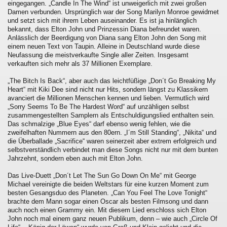
eingegangen. „Candle In The Wind“ ist unweigerlich mit zwei großen
Damen verbunden. Ursprünglich war der Song Marilyn Monroe gewidmet
und setzt sich mit ihrem Leben auseinander. Es ist ja hinlänglich
bekannt, dass Elton John und Prinzessin Diana befreundet waren.
Anlässlich der Beerdigung von Diana sang Elton John den Song mit
einem neuen Text von Taupin. Alleine in Deutschland wurde diese
Neufassung die meistverkaufte Single aller Zeiten. Insgesamt
verkauften sich mehr als 37 Millionen Exemplare.
„The Bitch Is Back“, aber auch das leichtfüßige „Don´t Go Breaking My
Heart“ mit Kiki Dee sind nicht nur Hits, sondern längst zu Klassikern
avanciert die Millionen Menschen kennen und lieben. Vermutlich wird
„Sorry Seems To Be The Hardest Word“ auf unzähligen selbst
zusammengestellten Samplern als Entschuldigungslied enthalten sein.
Das schmalzige „Blue Eyes“ darf ebenso wenig fehlen, wie die
zweifelhaften Nummern aus den 80ern. „I´m Still Standing“, „Nikita“ und
die Überballade „Sacrifice“ waren seinerzeit aber extrem erfolgreich und
selbstverständlich verbindet man diese Songs nicht nur mit dem bunten
Jahrzehnt, sondern eben auch mit Elton John.
Das Live-Duett „Don´t Let The Sun Go Down On Me“ mit George
Michael vereinigte die beiden Weltstars für eine kurzen Moment zum
besten Gesangsduo des Planeten. „Can You Feel The Love Tonight“
brachte dem Mann sogar einen Oscar als besten Filmsong und dann
auch noch einen Grammy ein. Mit diesem Lied erschloss sich Elton
John noch mal einem ganz neuen Publikum, denn – wie auch „Circle Of