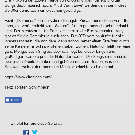
Life“ - „König der Löwen“ wurde von Groß und Klein geliebt und die
Songs dazu natürlich auch. Mit „I Want Love“ werden dann zumindest
die 00er-Jahre auch ein bisschen gewürdigt.
Fazit: „Diamonds“ ist nun schon die zigste Zusammenstellung von Elton
John, die veröffentlicht wird. Warum? Die Frage muss da schon erlaubt
sein. Der Mehrwert ist für Fans vielleicht in der Box vorhanden. Vinyl
gibt es für die Sammler ja auch noch. Die 2CD-Version dürfte für alle
interessant sein, die von dem Mann schon immer einen Streifzug durch
seine Karriere im Schrank stehen haben wollten. Natürlich fehlt hier eine
ganz Menge, auch Singles, aber das liegt bei dieser langen und
großartigen Karriere ja in der Natur der Sache! Die Songs sind natürlich
über jeden Zweifel erhaben und gehören mit zum Besten, was der
Songwritersektor der modernen Musikgeschichte zu bieten hat!
https://www.eltonjohn.com/
Text: Torsten Schlimbach
Teilen
Empfehlen Sie diese Seite auf: