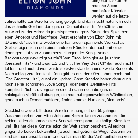
entgehen lassen. So
manche Alben
namhafter Künstler
werden auf die letzte
Jahreshälfte zur Veröffentlichung gelegt. Und dann lockt natürlich noch
das schnelle Geld mit den ganzen Compilations. Im Verhältnis zum
Aufwand ist der Ertrag da ja entsprechend groß. So ist das Spielchen
eben: Angebot und Nachfrage. Jetzt erscheint von Elton John mit
„Diamonds“ auch mal wieder eine karriereumspannende Werkschau.
Gibt es eigentlich noch einen anderen Künstler, der auch mit einer
derartigen Flut von Zusammenstellungen der Songs seines
Backkatalogs gewürdigt wurde?! Von Elton John gibt es ja schon
„Greatest Hits“ - und zwar 1,2 und 3!. „The Very Best Of“ darf auch nicht
fehlen - und auch davon wurde selbstverständlich eine zweite Runde als
Nachschlag veröffentlicht. Dann gibt es aus den 00er-Jahren noch mal
„The Greatest Hits“, quasi ein Update. Ganz Kreative haben dann auch
noch seine schönsten „Love Songs“ oder seine „Definitive Hits“
kompiliert. Nicht zu vergessen sind da dann noch die ganzen
halblegalen Veröffentlichungen, die man auf irgendwelchen Wühltischen,
gerne auch in Drogeriemärkten, finden konnte. Nun also „Diamonds“.
Glücklicherweise fällt diese Veröffentlichung mit der 50-jährigen
Zusammenarbeit von Elton John und Bernie Taupin zusammen. Die
beiden bilden ein kongeniales Songwritergespann. Unzählige Klassiker
und Hits hat diese Konstellation der Welt schon beschert. Allerdings
gingen die beiden bekanntlich ja auch mal getrennte Wege. Zusammen
sind sie aber unschlagbar. Und so hat man für die Veröffentlichung von