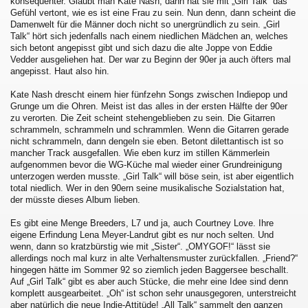
konsequenter. Glaubt man Kate Nash, dann hat sie mit „Girl Talk“ das
Gefühl vertont, wie es ist eine Frau zu sein. Nun denn, dann scheint die
Damenwelt für die Männer doch nicht so unergründlich zu sein. „Girl
Talk“ hört sich jedenfalls nach einem niedlichen Mädchen an, welches
sich betont angepisst gibt und sich dazu die alte Joppe von Eddie
Vedder ausgeliehen hat. Der war zu Beginn der 90er ja auch öfters mal
angepisst. Haut also hin.
Kate Nash drescht einem hier fünfzehn Songs zwischen Indiepop und
Grunge um die Ohren. Meist ist das alles in der ersten Hälfte der 90er
zu verorten. Die Zeit scheint stehengeblieben zu sein. Die Gitarren
schrammeln, schrammeln und schrammlen. Wenn die Gitarren gerade
nicht schrammeln, dann dengeln sie eben. Betont dilettantisch ist so
mancher Track ausgefallen. Wie eben kurz im stillen Kämmerlein
aufgenommen bevor die WG-Küche mal wieder einer Grundreinigung
unterzogen werden musste. „Girl Talk“ will böse sein, ist aber eigentlich
total niedlich. Wer in den 90ern seine musikalische Sozialstation hat,
der müsste dieses Album lieben.
Es gibt eine Menge Breeders, L7 und ja, auch Courtney Love. Ihre
eigene Erfindung Lena Meyer-Landrut gibt es nur noch selten. Und
wenn, dann so kratzbürstig wie mit „Sister“. „OMYGOF!“ lässt sie
allerdings noch mal kurz in alte Verhaltensmuster zurückfallen. „Friend?“
hingegen hätte im Sommer 92 so ziemlich jeden Baggersee beschallt.
Auf „Girl Talk“ gibt es aber auch Stücke, die mehr eine Idee sind denn
komplett ausgearbeitet. „Oh“ ist schon sehr unausgegoren, unterstreicht
aber natürlich die neue Indie-Attitüde! „All Talk“ sammelt den ganzen