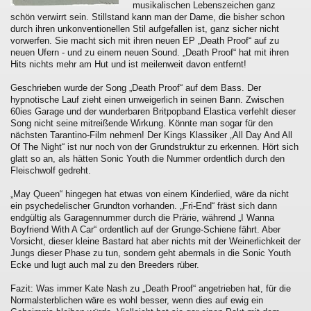
musikalischen Lebenszeichen ganz
schön verwirrt sein. Stillstand kann man der Dame, die bisher schon
durch ihren unkonventionellen Stil aufgefallen ist, ganz sicher nicht
vorwerfen. Sie macht sich mit ihren neuen EP „Death Proof“ auf zu
neuen Ufern - und zu einem neuen Sound. „Death Proof“ hat mit ihren
Hits nichts mehr am Hut und ist meilenweit davon entfernt!
Geschrieben wurde der Song „Death Proof“ auf dem Bass. Der
hypnotische Lauf zieht einen unweigerlich in seinen Bann. Zwischen
60ies Garage und der wunderbaren Britpopband Elastica verfehlt dieser
Song nicht seine mitreißende Wirkung. Könnte man sogar für den
nächsten Tarantino-Film nehmen! Der Kings Klassiker „All Day And All
Of The Night“ ist nur noch von der Grundstruktur zu erkennen. Hört sich
glatt so an, als hätten Sonic Youth die Nummer ordentlich durch den
Fleischwolf gedreht.
„May Queen“ hingegen hat etwas von einem Kinderlied, wäre da nicht
ein psychedelischer Grundton vorhanden. „Fri-End“ fräst sich dann
endgültig als Garagennummer durch die Prärie, während „I Wanna
Boyfriend With A Car“ ordentlich auf der Grunge-Schiene fährt. Aber
Vorsicht, dieser kleine Bastard hat aber nichts mit der Weinerlichkeit der
Jungs dieser Phase zu tun, sondern geht abermals in die Sonic Youth
Ecke und lugt auch mal zu den Breeders rüber.
Fazit: Was immer Kate Nash zu „Death Proof“ angetrieben hat, für die
Normalsterblichen wäre es wohl besser, wenn dies auf ewig ein