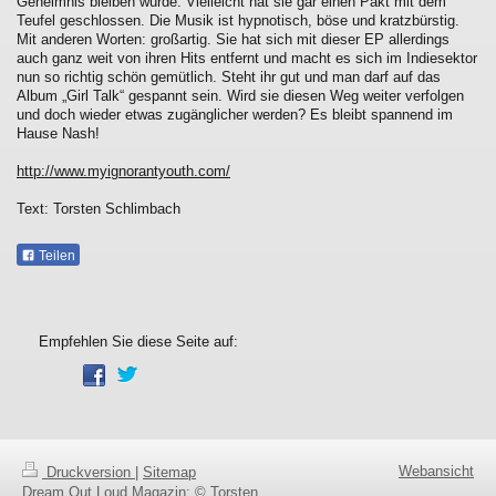
Geheimnis bleiben würde. Vielleicht hat sie gar einen Pakt mit dem
Teufel geschlossen. Die Musik ist hypnotisch, böse und kratzbürstig.
Mit anderen Worten: großartig. Sie hat sich mit dieser EP allerdings
auch ganz weit von ihren Hits entfernt und macht es sich im Indiesektor
nun so richtig schön gemütlich. Steht ihr gut und man darf auf das
Album „Girl Talk“ gespannt sein. Wird sie diesen Weg weiter verfolgen
und doch wieder etwas zugänglicher werden? Es bleibt spannend im
Hause Nash!
http://www.myignorantyouth.com/
Text: Torsten Schlimbach
Teilen
Empfehlen Sie diese Seite auf:
Webansicht
Druckversion
|
Sitemap
Dream Out Loud Magazin: © Torsten