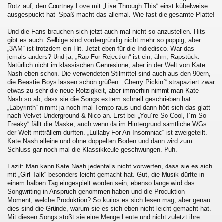
Rotz auf, den Courtney Love mit „Live Through This“ einst kübelweise
ausgespuckt hat. Spaß macht das allemal. Wie fast die gesamte Platte!
Und die Fans brauchen sich jetzt auch mal nicht so anzustellen. Hits
gibt es auch. Selbige sind vordergründig nicht mehr so poppig, aber
„3AM“ ist trotzdem ein Hit. Jetzt eben für die Indiedisco. War das
jemals anders? Und ja, „Rap For Rejection“ ist ein, ähm, Rapstück.
Natürlich nicht im klassischen Genresinne, aber in der Welt von Kate
Nash eben schon. Die verwendeten Stilmittel sind auch aus den 90ern,
die Beastie Boys lassen schön grüßen. „Cherry Pickin´“ strapaziert zwar
etwas zu sehr die neue Rotzigkeit, aber immerhin nimmt man Kate
Nash so ab, dass sie die Songs extrem schnell geschrieben hat.
„Labyrinth“ nimmt ja noch mal Tempo raus und dann hört sich das glatt
nach Velvet Underground & Nico an. Erst bei „You´re So Cool, I´m So
Freaky“ fällt die Maske, auch wenn da im Hintergrund sämtliche WGs
der Welt mitträllern durften. „Lullaby For An Insomniac“ ist zweigeteilt.
Kate Nash alleine und ohne doppelten Boden und dann wird zum
Schluss gar noch mal die Klassikkeule geschwungen. Puh.
Fazit: Man kann Kate Nash jedenfalls nicht vorwerfen, dass sie es sich
mit „Girl Talk“ besonders leicht gemacht hat. Gut, die Musik dürfte in
einem halben Tag eingespielt worden sein, ebenso lange wird das
Songwriting in Anspruch genommen haben und die Produktion –
Moment, welche Produktion? So kurios es sich lesen mag, aber genau
dies sind die Gründe, warum sie es sich eben nicht leicht gemacht hat.
Mit diesen Songs stößt sie eine Menge Leute und nicht zuletzt ihre