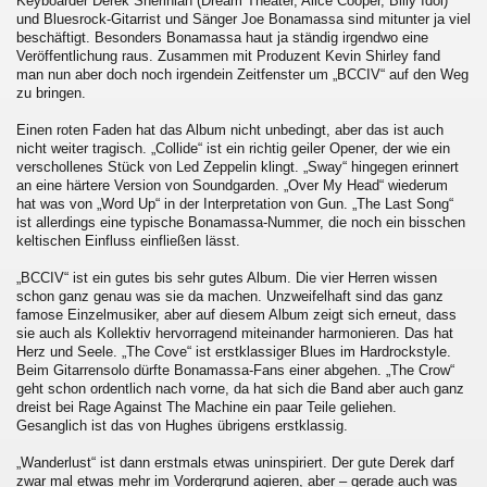
Keyboarder Derek Sherinian (Dream Theater, Alice Cooper, Billy Idol)
und Bluesrock-Gitarrist und Sänger Joe Bonamassa sind mitunter ja viel
beschäftigt. Besonders Bonamassa haut ja ständig irgendwo eine
Veröffentlichung raus. Zusammen mit Produzent Kevin Shirley fand
man nun aber doch noch irgendein Zeitfenster um „BCCIV“ auf den Weg
zu bringen.
Einen roten Faden hat das Album nicht unbedingt, aber das ist auch
nicht weiter tragisch. „Collide“ ist ein richtig geiler Opener, der wie ein
verschollenes Stück von Led Zeppelin klingt. „Sway“ hingegen erinnert
an eine härtere Version von Soundgarden. „Over My Head“ wiederum
hat was von „Word Up“ in der Interpretation von Gun. „The Last Song“
ist allerdings eine typische Bonamassa-Nummer, die noch ein bisschen
keltischen Einfluss einfließen lässt.
„BCCIV“ ist ein gutes bis sehr gutes Album. Die vier Herren wissen
schon ganz genau was sie da machen. Unzweifelhaft sind das ganz
famose Einzelmusiker, aber auf diesem Album zeigt sich erneut, dass
sie auch als Kollektiv hervorragend miteinander harmonieren. Das hat
Herz und Seele. „The Cove“ ist erstklassiger Blues im Hardrockstyle.
Beim Gitarrensolo dürfte Bonamassa-Fans einer abgehen. „The Crow“
geht schon ordentlich nach vorne, da hat sich die Band aber auch ganz
dreist bei Rage Against The Machine ein paar Teile geliehen.
Gesanglich ist das von Hughes übrigens erstklassig.
„Wanderlust“ ist dann erstmals etwas uninspiriert. Der gute Derek darf
zwar mal etwas mehr im Vordergrund agieren, aber – gerade auch was