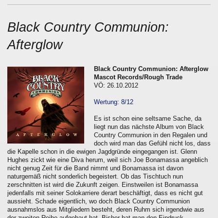
Black Country Communion:
Afterglow
Black Country Communion: Afterglow
Mascot Records/Rough Trade
VÖ: 26.10.2012
Wertung: 8/12
Es ist schon eine seltsame Sache, da
liegt nun das nächste Album von Black
Country Communion in den Regalen und
doch wird man das Gefühl nicht los, dass
die Kapelle schon in die ewigen Jagdgründe eingegangen ist. Glenn
Hughes zickt wie eine Diva herum, weil sich Joe Bonamassa angeblich
nicht genug Zeit für die Band nimmt und Bonamassa ist davon
naturgemäß nicht sonderlich begeistert. Ob das Tischtuch nun
zerschnitten ist wird die Zukunft zeigen. Einstweilen ist Bonamassa
jedenfalls mit seiner Solokarriere derart beschäftigt, dass es nicht gut
aussieht. Schade eigentlich, wo doch Black Country Communion
ausnahmslos aus Mitgliedern besteht, deren Ruhm sich irgendwie aus
der zweiten Reihe aufgebaut hat. Bisher hat man den Eindruck