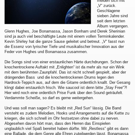
melden sich mit
„V“ zurück.
Geschlagene
sieben Jahre sind
seit dem letzten
Album vergangen.
Glenn Hughes, Joe Bonamassa, Jason Bonham und Derek Sherinian
sind ja auch viel beschäftigte Leute mit einem vollen Terminkalender.
Kevin Shirley hat die ganze Sause geleitet und betreut. „V“ fasst nun
die Essenz von lyrischer Tiefe und musikalischer Innovation aus der
Feder von Hughes und Bonamassa zusammen.
Die Songs sind von einer erstaunlichen Härte durchdrungen. Schon der
knochentrockene Auftakt mit „Enlighten“ ist da mehr als nur ein Wink
mit dem berühmten Zaunpfahl. Das ist nicht schnell gespielt, aber der
drängenden Bass und die knochentrockenen Drums legen den
Hardrock-Teppich aus, auf dem die Gitarre ordentlich knallt. Der Gesang
klingt dabei erstaunlich frisch. Wie saucool ist denn bitte „Stay Free“?!
Hier wird noch eine ordentlich Prise Funk über den Sound geträufelt.
Verdammte Scheiße, so darf es gerne weitergehen.
Und was soll man sagen? Es bleibt mit „Red Sun“ lässig. Die Band
versteht es zudem Melodien, Hooks und Arrangements auf die Kette zu
kriegen, die sich schnell im Ohr festsetzen ohne dabei zu nerven.
Abgesehen davon hört man, dass den Herren das Einspielen
unglaublich viel Spaß bereitet haben dürfte. Mit „Restless“ gibt es dann
eine Ballade, die dem Genre alle Ehren zuteilwerden lässt. Bonamassa