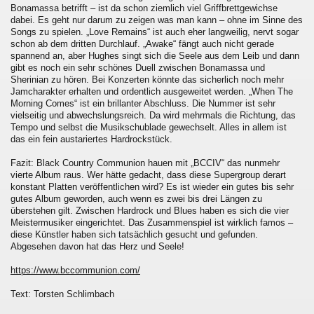
Bonamassa betrifft – ist da schon ziemlich viel Griffbrettgewichse
dabei. Es geht nur darum zu zeigen was man kann – ohne im Sinne des
Songs zu spielen. „Love Remains“ ist auch eher langweilig, nervt sogar
schon ab dem dritten Durchlauf. „Awake“ fängt auch nicht gerade
spannend an, aber Hughes singt sich die Seele aus dem Leib und dann
gibt es noch ein sehr schönes Duell zwischen Bonamassa und
Sherinian zu hören. Bei Konzerten könnte das sicherlich noch mehr
Jamcharakter erhalten und ordentlich ausgeweitet werden. „When The
Morning Comes“ ist ein brillanter Abschluss. Die Nummer ist sehr
vielseitig und abwechslungsreich. Da wird mehrmals die Richtung, das
Tempo und selbst die Musikschublade gewechselt. Alles in allem ist
das ein fein austariertes Hardrockstück.
Fazit: Black Country Communion hauen mit „BCCIV“ das nunmehr
vierte Album raus. Wer hätte gedacht, dass diese Supergroup derart
konstant Platten veröffentlichen wird? Es ist wieder ein gutes bis sehr
gutes Album geworden, auch wenn es zwei bis drei Längen zu
überstehen gilt. Zwischen Hardrock und Blues haben es sich die vier
Meistermusiker eingerichtet. Das Zusammenspiel ist wirklich famos –
diese Künstler haben sich tatsächlich gesucht und gefunden.
Abgesehen davon hat das Herz und Seele!
https://www.bccommunion.com/
Text: Torsten Schlimbach