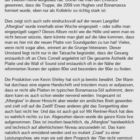
gewonnen, dass die Truppe, die 2009 von Hughes und Bonamassa
formiert wurde, eben nur als Kollektiv so richtig stark ist.
Dies zeigt sich auch sehr eindrucksvoll auf der neuen Langrille!
„Afterglow“ wurde innerhalb einer Woche eingespielt – oder sollte man
eingeprügelt sagen? Dieses Album rockt wie die Hölle und wenn man es
nicht besser wüsste, dann könnte man glatt auf die Idee kommen, dass
man es hier mit der neuen Platte von Soundgarden zu tun hat! Vieles,
wenn nicht sogar alles, erinnert an die Grunge-Veteranen. Dieser
Umstand liegt nicht nur in der Tatsache begründet, dass der Gesang
erstaunlich oft an Chris Cornell angelehnt ist! Die gesamte Ästhetik der
Platte und die Wall of Sound sind erstaunlich oft in der Nähe der
reformierten Ikonen der späten 80er und besonders der 90er zu finden.
Die Produktion von Kevin Shirley hat sich ja bereits bewährt. Der Mann
hat durchaus eine eigene Handschrift und trotzdem muss er aufpassen,
dass er nicht alle Platten im typischen Bonamassa-Stil aufnimmt, denn
dann kann es auch schon wieder nervend werden. Insgesamt ist
„Afterglow“ in dieser Hinsicht aber wieder ein amtliches Brett geworden
und zielt voll auf die Zwölf! Etwas anderes gibt das Songwriting aber
auch fast nicht her. Und das ist auch gut so! Mit Rentner-Rock hat dies
so wahrlich nichts zu tun. Abgesehen davon wurde die ganze Kiste live
aufgenommen. Dies ist insofern beachtlich, da „Afterglow“ handwerklich
und technisch auf allerhöchstem Niveau anzusiedeln ist. Das kann
natürlich auch ermüdend werden und so mutiert „Crawl“ zu einer
Leistungsshow, wie man sie seit dem Progrock der 70er nicht vermisst