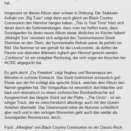
hat.
Insgesamt ist dieses Album aber schwer in Ordnung. Der Stakkato-
Auftakt von „Big Train“ zeigt dann auch gleich wo Black Country
Communion den Hammer hängen haben. „This Is Your Time“ fräst sich
derart durch die Gehirnwindungen, dass man nur hoffen kann, dass
Soundgarden für deren neues Album etwas ähnliches im Köcher haben!
„Midnight Sun“ orientiert sich aufgrund des Tastenvirtuosen Derek
Sherinian an den 70ern, der hymnenhafte Refrain passt da perfekt ins
Bild. Die Nummer ist wie gemalt für die Livekonzerte, da dürfen die
Fäuste von alternden Männern zigfach gen Himmel gereckt werden.
„Confessor“ ist ein straighter Rocksong, der sich sogar ein bisschen bei
AC/DC abgeguckt hat.
Es geht doch! „Cry Freedom“ zeigt Hughes und Bonamassa am
Mikrofon in schöner Eintracht. Das Duett funktioniert erstaunlich gut!
Etwas aus der Art schlägt das epische Stück, welches dem Album den
Namen gegeben hat. Der Songaufbau ist wesentlich durchdachter und
baut sich dramatisch zu einem sinfonischen Bombastkracher auf.
Ausgerechnet das längste Stück auf der Platte - „The Circle“ - ist ein
ruhiger Track, der es zwischendurch allerdings auch mit den Queen-
Anleihen übertreibt. Das Gitarrenspiel rettet die Nummer schließlich
aber noch und in den rockigen Momenten geht auch das wieder als
Soundgarden Reminiszenz durch.
Fazit: „Afterglow“ von Black Country Communion ist ein Classic-Rock