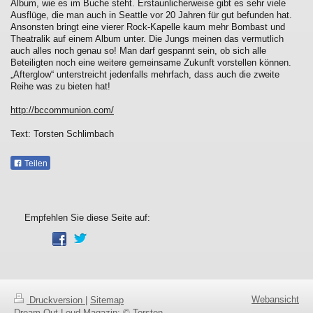
Album, wie es im Buche steht. Erstaunlicherweise gibt es sehr viele
Ausflüge, die man auch in Seattle vor 20 Jahren für gut befunden hat.
Ansonsten bringt eine vierer Rock-Kapelle kaum mehr Bombast und
Theatralik auf einem Album unter. Die Jungs meinen das vermutlich
auch alles noch genau so! Man darf gespannt sein, ob sich alle
Beteiligten noch eine weitere gemeinsame Zukunft vorstellen können.
„Afterglow“ unterstreicht jedenfalls mehrfach, dass auch die zweite
Reihe was zu bieten hat!
http://bccommunion.com/
Text: Torsten Schlimbach
Teilen
Empfehlen Sie diese Seite auf:
Webansicht
Druckversion
|
Sitemap
Dream Out Loud Magazin: © Torsten