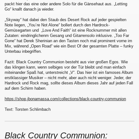
packt hier das eine oder andere Solo für die Gänsehaut aus. „Letting
Go“ knallt danach ja wieder.
„Skyway“ hat dabei den Staub des Desert Rock auf jeder gespielten
Note liegen, „You´re Not Alone“ bollert durch den Hardrock-
Gemüsegarten und „Love And Faith“ ist eine Rocknummer mit allen
Zutaten: eindringlichenm Gesang und Gitarrensolo inklusive. „Too Far
Gone“ hat Derek Sherinian an den Tasten noch mal prominent vorne im
Mix, während „Open Road“ wie ein Best Of der gesamten Platte – funky
Unterbau inbegriffen.
Fazit: Black Country Communion besteht aus vier großen Egos. Wie
das klingen kann, wenn selbiges vor der Tür bleibt und man einfach
miteinander Spaß hat, unterstreicht „V“. Das hier ist ein famoses Album
erstklassiger Musiker – nicht mehr, aber auch nicht weniger. Jeder, der
Hardrock und Rock mag, sollte dieses Album dieses Jahr auf jeden Fall
auf dem Schirm haben.
https://shop.jbonamassa.com/collections/black-country-communion
Text: Torsten Schlimbach
Black Country Communion: