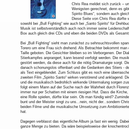
Chris Rea meldet sich zurück – un
Wenigsten gerechnet, denn es gib
Spirito Blues“, sondern auch glei
Diese Seite von Chris Rea dürfte w
sowohl bei „Bull Fighting“ wie auch bei „Santo Spirito“ für Drehbu
Musik ist selbstverständlich auch noch immer seine Leidenschaft
Box auch gleich drei CDs und eben die beiden DVDs als Gesamt
Bei „Bull Fighting“ sieht man zunächst zu sehnsuchtsvollen span
Torero um eine Frau sich drehend. Als Betrachter bekommt man
Taille geboten. Die Gesichter bleiben so im Verborgenen. Der Di
Stierkampfes anprangert, kann lesend verfolgt werden. Die musik
gestört werden, da diese auch für die nötig Dramaturgie sorgt. 
danach schonungslos offenbart und die Gedanken des Stiers - der 
als Text eingeblendet. Zum Schluss gibt es noch eine überrasch
zweiten Film „Spirito Santo“ wirken verstörend und anklagend. 
und die musikalisch bedrohlich wirkende Untermalung sorgen zu
folgt einem Mann auf der Suche nach der Wahrheit durch Floren
immer nur per Schatten mit einem riesigen Hut. Dass die Kirche,
eine Rolle spielen, dürfte klar sein. Ob man fündig wird? Zumind
bunt und der Meister singt zu uns...nein, nicht der...sondern Chr
beiden Filme und die musikalische Umsetzung zum Ambitionierte
hat.
Dagegen verblasst das eigentliche Album ja fast ein wenig. Dabei
ganze Menge zu bieten. Da wäre beispielsweise der knochentro