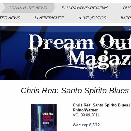
CD/VINYL-REVIEWS
BLU-RAY/DVD-REVIEWS
BUC
TERVIEWS
LIVEBERICHTE
(LIVE-)FOTOS
IMP
Chris Rea: Santo Spirito Blu
Chris Rea: Santo Spirito Blues
Rhino/Warner
VÖ: 09.09.2011
Wertung: 8,5/12