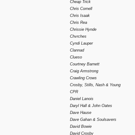
Cheap Trick
Chris Cornell
Chris Isaak
Chris Rea
Chrissie Hynde
Chvrches
Cyndi Lauper
Clannad
Clueso
Courtney Barnett
Craig Armstrong
Crawling Crows
Crosby, Stills, Nash & Young
CPR
Daniel Lanois
Daryl Hall & John Oates
Dave Hause
Dave Gahan & Soulsavers
David Bowie
David Crosby