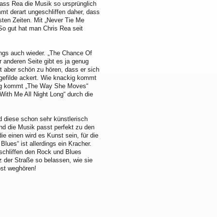
dass Rea die Musik so ursprünglich
mt derart ungeschliffen daher, dass
sten Zeiten. Mit „Never Tie Me
So gut hat man Chris Rea seit
dings auch wieder. „The Chance Of
er anderen Seite gibt es ja genug
t aber schön zu hören, dass er sich
gefilde ackert. Wie knackig kommt
dig kommt „The Way She Moves“
ith Me All Night Long“ durch die
nd diese schon sehr künstlerisch
nd die Musik passt perfekt zu den
ie einen wird es Kunst sein, für die
lues“ ist allerdings ein Kracher.
schliffen den Rock und Blues
 der Straße so belassen, wie sie
ost weghören!