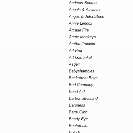
Andreas Bourani
Angels & Airwaves
Angus & Julia Stone
Annie Lennox
Arcade Fire
Arctic Monkeys
Aretha Franklin
Art Brut
Art Garfunkel
Ásgeir
Babyshambles
Backstreet Boys
Bad Company
Band Aid
Barbra Streisand
Baroness
Barry Gibb
Beady Eye
Beatsteaks
Bela B