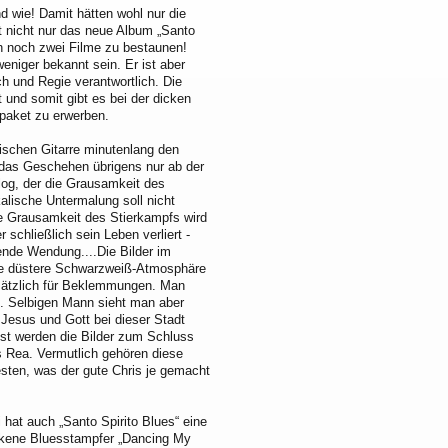
d wie! Damit hätten wohl nur die
t nicht nur das neue Album „Santo
ch noch zwei Filme zu bestaunen!
eniger bekannt sein. Er ist aber
ch und Regie verantwortlich. Die
 und somit gibt es bei der dicken
paket zu erwerben.
ischen Gitarre minutenlang den
 das Geschehen übrigens nur ab der
alog, der die Grausamkeit des
alische Untermalung soll nicht
Die Grausamkeit des Stierkampfs wird
schließlich sein Leben verliert -
ende Wendung....Die Bilder im
Die düstere Schwarzweiß-Atmosphäre
sätzlich für Beklemmungen. Man
z. Selbigen Mann sieht man aber
 Jesus und Gott bei dieser Stadt
est werden die Bilder zum Schluss
is Rea. Vermutlich gehören diese
sten, was der gute Chris je gemacht
 hat auch „Santo Spirito Blues“ eine
ckene Bluesstampfer „Dancing My