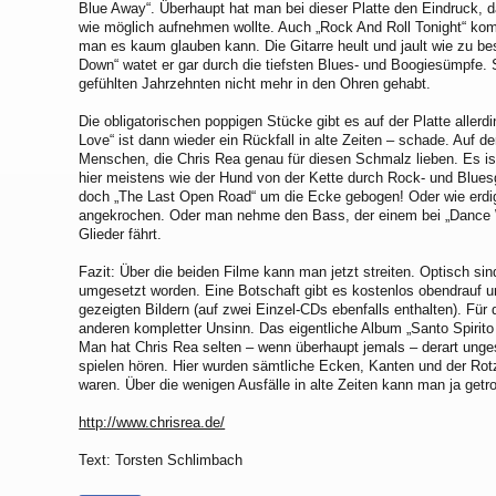
Blue Away“. Überhaupt hat man bei dieser Platte den Eindruck, 
wie möglich aufnehmen wollte. Auch „Rock And Roll Tonight“ kom
man es kaum glauben kann. Die Gitarre heult und jault wie zu be
Down“ watet er gar durch die tiefsten Blues- und Boogiesümpfe. 
gefühlten Jahrzehnten nicht mehr in den Ohren gehabt.
Die obligatorischen poppigen Stücke gibt es auf der Platte aller
Love“ ist dann wieder ein Rückfall in alte Zeiten – schade. Auf d
Menschen, die Chris Rea genau für diesen Schmalz lieben. Es is
hier meistens wie der Hund von der Kette durch Rock- und Blues
doch „The Last Open Road“ um die Ecke gebogen! Oder wie er
angekrochen. Oder man nehme den Bass, der einem bei „Dance W
Glieder fährt.
Fazit: Über die beiden Filme kann man jetzt streiten. Optisch si
umgesetzt worden. Eine Botschaft gibt es kostenlos obendrauf u
gezeigten Bildern (auf zwei Einzel-CDs ebenfalls enthalten). Für d
anderen kompletter Unsinn. Das eigentliche Album „Santo Spirito B
Man hat Chris Rea selten – wenn überhaupt jemals – derart unge
spielen hören. Hier wurden sämtliche Ecken, Kanten und der Rotz
waren. Über die wenigen Ausfälle in alte Zeiten kann man ja getr
http://www.chrisrea.de/
Text: Torsten Schlimbach