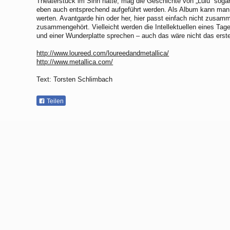
Theaterstück im Sinn hatte, mag die Geschichte von „Lulu“ sogar 
eben auch entsprechend aufgeführt werden. Als Album kann ma
werten. Avantgarde hin oder her, hier passt einfach nicht zusa
zusammengehört. Vielleicht werden die Intellektuellen eines Ta
und einer Wunderplatte sprechen – auch das wäre nicht das erste
http://www.loureed.com/loureedandmetallica/
http://www.metallica.com/
Text: Torsten Schlimbach
Teilen