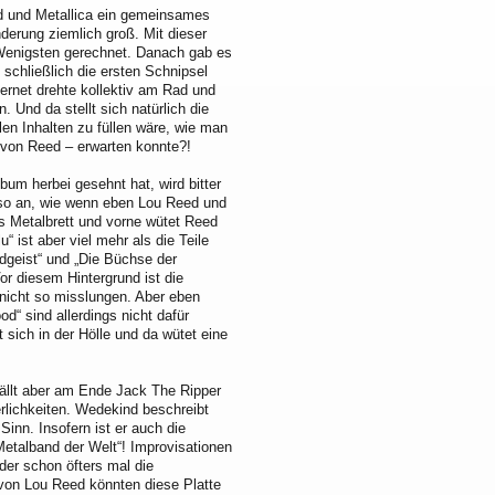
d und Metallica ein gemeinsames
erung ziemlich groß. Mit dieser
 Wenigsten gerechnet. Danach gab es
schließlich die ersten Schnipsel
ernet drehte kollektiv am Rad und
. Und da stellt sich natürlich die
len Inhalten zu füllen wäre, wie man
 von Reed – erwarten konnte?!
bum herbei gesehnt hat, wird bitter
u so an, wie wenn eben Lou Reed und
s Metalbrett und vorne wütet Reed
 ist aber viel mehr als die Teile
dgeist“ und „Die Büchse der
r diesem Hintergrund ist die
 nicht so misslungen. Aber eben
“ sind allerdings nicht dafür
sich in der Hölle und da wütet eine
fällt aber am Ende Jack The Ripper
lichkeiten. Wedekind beschreibt
Sinn. Insofern ist er auch die
 Metalband der Welt“! Improvisationen
er schon öfters mal die
von Lou Reed könnten diese Platte