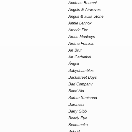
Andreas Bourani
Angels & Airwaves
Angus & Julia Stone
Annie Lennox
Arcade Fire
Arctic Monkeys
Aretha Franklin
Art Brut
Art Garfunkel
Ásgeir
Babyshambles
Backstreet Boys
Bad Company
Band Aid
Barbra Streisand
Baroness
Barry Gibb
Beady Eye
Beatsteaks
Bela B