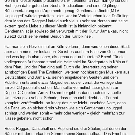
Genre in dieser Reihe präsentieren. Mit Gentleman hat man genau den
Richtigen dafür gefunden. Sechs Studioalbum und eine 20-jährige
Bühnenerfahrung sind Argumente genug. Gentleman könnte „MTV
Unplugged“ würdig gestalten - dies war im Vorfeld schon klar. Dafür liegt
dem Mann das Reggae-Umfeld auch viel zu sehr am Herzen und seine
extrem große Liebe zu dieser Musik ist ja hinlänglich bekannt.
Gentleman ist ja sowieso tief verwurzelt mit der Kultur Jamaikas, nicht
zuletzt durch seine vielen Besuch der Karibikinsel.
Hat man sein Herz einmal an Köln verloren, dann wird einen diese Stadt
aber auch nie mehr loslassen. So ist es auch im Falle von Gentleman
und was lag da also näher, als genau dort aufzutreten? Eben! Für die
vorliegenden Aufnahme stand ein Heimspiel im Stadtgarten in Köln auf
dem Plan. Und der Plan ging auf! Durch die Unterstützung seiner
achtköpfigen Band The Evolution, weiteren hochkarätigen Musikern aus
Deutschland und Jamaika, seinen eingeladenen Gästen und dem
Publikum entstand etwas Magisches, soviel verrät die vorliegenden
Einzel-CD jedenfalls schon. Man sollte vermutlich aber gleich zur
Doppel-CD greifen. Am 5. Dezember gibt es dann auch die visuelle
Umsetzung zu sehen. Schade, dass man nicht direkt alle Format
komplett veröffentlicht, so kriegt das eine leicht unschöne Note, denn
die Fans wollen sicher direkt wissen wie sich Gentleman unplugged
schlägt und werden somit – mehr oder weniger – gleich mehrfach zur
Kasse gebeten, nicht schön.
Roots-Reggae, Dancehall und Pop sind die drei Säulen, auf denen der
Sänger mit der markanten Stimme seine Songs aufbaut. Das Ergebnis