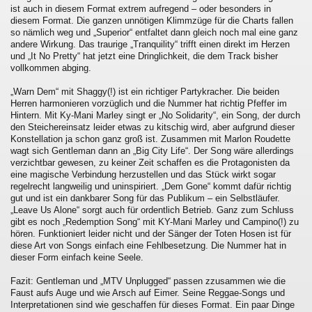
ist auch in diesem Format extrem aufregend – oder besonders in
diesem Format. Die ganzen unnötigen Klimmzüge für die Charts fallen
so nämlich weg und „Superior“ entfaltet dann gleich noch mal eine ganz
andere Wirkung. Das traurige „Tranquility“ trifft einen direkt im Herzen
und „It No Pretty“ hat jetzt eine Dringlichkeit, die dem Track bisher
vollkommen abging.
„Warn Dem“ mit Shaggy(!) ist ein richtiger Partykracher. Die beiden
Herren harmonieren vorzüglich und die Nummer hat richtig Pfeffer im
Hintern. Mit Ky-Mani Marley singt er „No Solidarity“, ein Song, der durch
den Steichereinsatz leider etwas zu kitschig wird, aber aufgrund dieser
Konstellation ja schon ganz groß ist. Zusammen mit Marlon Roudette
wagt sich Gentleman dann an „Big City Life“. Der Song wäre allerdings
verzichtbar gewesen, zu keiner Zeit schaffen es die Protagonisten da
eine magische Verbindung herzustellen und das Stück wirkt sogar
regelrecht langweilig und uninspiriert. „Dem Gone“ kommt dafür richtig
gut und ist ein dankbarer Song für das Publikum – ein Selbstläufer.
„Leave Us Alone“ sorgt auch für ordentlich Betrieb. Ganz zum Schluss
gibt es noch „Redemption Song“ mit KY-Mani Marley und Campino(!) zu
hören. Funktioniert leider nicht und der Sänger der Toten Hosen ist für
diese Art von Songs einfach eine Fehlbesetzung. Die Nummer hat in
dieser Form einfach keine Seele.
Fazit: Gentleman und „MTV Unplugged“ passen zzusammen wie die
Faust aufs Auge und wie Arsch auf Eimer. Seine Reggae-Songs und
Interpretationen sind wie geschaffen für dieses Format. Ein paar Dinge