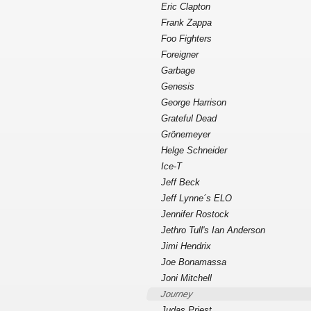
Eric Clapton
Frank Zappa
Foo Fighters
Foreigner
Garbage
Genesis
George Harrison
Grateful Dead
Grönemeyer
Helge Schneider
Ice-T
Jeff Beck
Jeff Lynne´s ELO
Jennifer Rostock
Jethro Tull's Ian Anderson
Jimi Hendrix
Joe Bonamassa
Joni Mitchell
Journey
Judas Priest