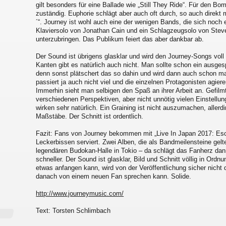
gilt besonders für eine Ballade wie „Still They Ride“. Für den Bo
zuständig. Euphorie schlägt aber auch oft durch, so auch direkt
´“. Journey ist wohl auch eine der wenigen Bands, die sich noch 
Klaviersolo von Jonathan Cain und ein Schlagzeugsolo von Stev
unterzubringen. Das Publikum feiert das aber dankbar ab.
Der Sound ist übrigens glasklar und wird den Journey-Songs vol
Kanten gibt es natürlich auch nicht. Man sollte schon ein ausge
denn sonst plätschert das so dahin und wird dann auch schon ma
passiert ja auch nicht viel und die einzelnen Protagonisten agiere
Immerhin sieht man selbigen den Spaß an ihrer Arbeit an. Gefilm
verschiedenen Perspektiven, aber nicht unnötig vielen Einstellung
wirken sehr natürlich. Ein Graining ist nicht auszumachen, allerd
Maßstäbe. Der Schnitt ist ordentlich.
Fazit: Fans von Journey bekommen mit „Live In Japan 2017: Esc
Leckerbissen serviert. Zwei Alben, die als Bandmeilensteine gelten
legendären Budokan-Halle in Tokio – da schlägt das Fanherz dann
schneller. Der Sound ist glasklar, Bild und Schnitt völlig in Ordn
etwas anfangen kann, wird von der Veröffentlichung sicher nicht
danach von einem neuen Fan sprechen kann. Solide.
http://www.journeymusic.com/
Text: Torsten Schlimbach