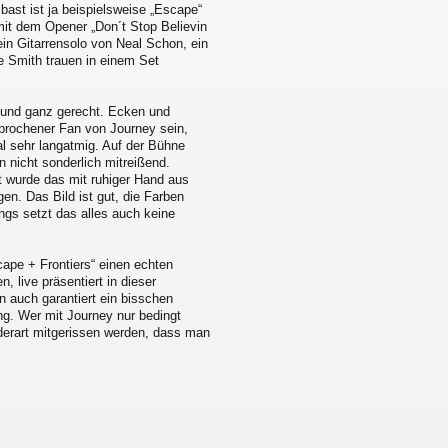
mbast ist ja beispielsweise „Escape“
 mit dem Opener „Don´t Stop Believin
ein Gitarrensolo von Neal Schon, ein
e Smith trauen in einem Set
l und ganz gerecht. Ecken und
sprochener Fan von Journey sein,
l sehr langatmig. Auf der Bühne
n nicht sonderlich mitreißend.
t wurde das mit ruhiger Hand aus
en. Das Bild ist gut, die Farben
ings setzt das alles auch keine
ape + Frontiers“ einen echten
, live präsentiert in dieser
 auch garantiert ein bisschen
ung. Wer mit Journey nur bedingt
 derart mitgerissen werden, dass man