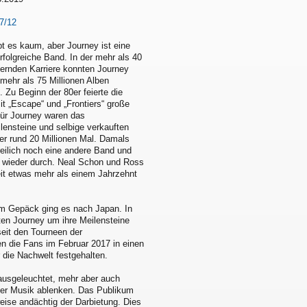
7/12
t es kaum, aber Journey ist eine
folgreiche Band. In der mehr als 40
ernden Karriere konnten Journey
mehr als 75 Millionen Alben
. Zu Beginn der 80er feierte die
it „Escape“ und „Frontiers“ große
Für Journey waren das
ensteine und selbige verkauften
her rund 20 Millionen Mal. Damals
reilich noch eine andere Band und
 wieder durch. Neal Schon und Ross
eit etwas mehr als einem Jahrzehnt
im Gepäck ging es nach Japan. In
ten Journey um ihre Meilensteine
seit den Tourneen der
men die Fans im Februar 2017 in einen
die Nachwelt festgehalten.
ausgeleuchtet, mehr aber auch
 der Musik ablenken. Das Publikum
weise andächtig der Darbietung. Dies