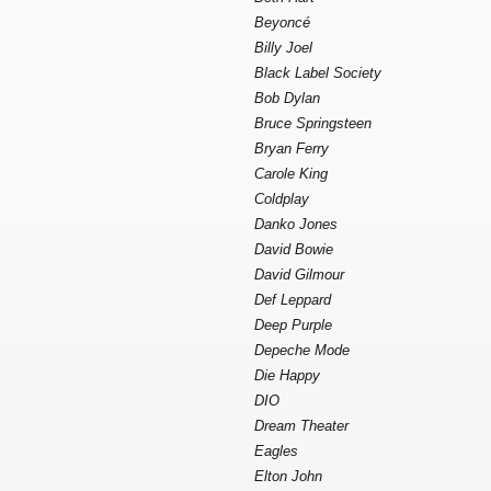
Beyoncé
Billy Joel
Black Label Society
Bob Dylan
Bruce Springsteen
Bryan Ferry
Carole King
Coldplay
Danko Jones
David Bowie
David Gilmour
Def Leppard
Deep Purple
Depeche Mode
Die Happy
DIO
Dream Theater
Eagles
Elton John