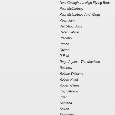
Noel Gallagher´s High Flying Birds
Paul McCartney
Paul McCartney And Wings
Pearl Jam
Pet Shop Boys
Peter Gabriel
Placebo
Prince
Queen
R.E.M.
Rage Against The Machine
Rainbow
Robbie Williams
Robert Plant
Roger Waters
Roy Orbison
Rush
Santana
Saxon
Scorpions