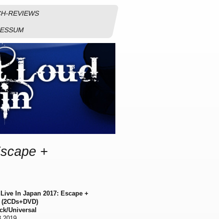
H-REVIEWS
RESSUM
Escape +
 Live In Japan 2017: Escape +
s (2CDs+DVD)
ck/Universal
3.2019