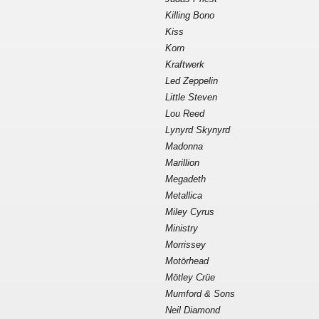
Killing Bono
Kiss
Korn
Kraftwerk
Led Zeppelin
Little Steven
Lou Reed
Lynyrd Skynyrd
Madonna
Marillion
Megadeth
Metallica
Miley Cyrus
Ministry
Morrissey
Motörhead
Mötley Crüe
Mumford & Sons
Neil Diamond