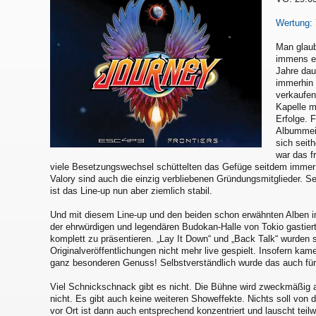
Wertung: 
Man glaub
immens er
Jahre dau
immerhin 
verkaufen
Kapelle m
Erfolge. 
Albummeil
sich seit
war das f
viele Besetzungswechsel schüttelten das Gefüge seitdem immer
Valory sind auch die einzig verbliebenen Gründungsmitglieder. S
ist das Line-up nun aber ziemlich stabil.
Und mit diesem Line-up und den beiden schon erwähnten Alben 
der ehrwürdigen und legendären Budokan-Halle von Tokio gastier
komplett zu präsentieren. „Lay It Down“ und „Back Talk“ wurden 
Originalveröffentlichungen nicht mehr live gespielt. Insofern ka
ganz besonderen Genuss! Selbstverständlich wurde das auch für 
Viel Schnickschnack gibt es nicht. Die Bühne wird zweckmäßig 
nicht. Es gibt auch keine weiteren Showeffekte. Nichts soll von
vor Ort ist dann auch entsprechend konzentriert und lauscht teil