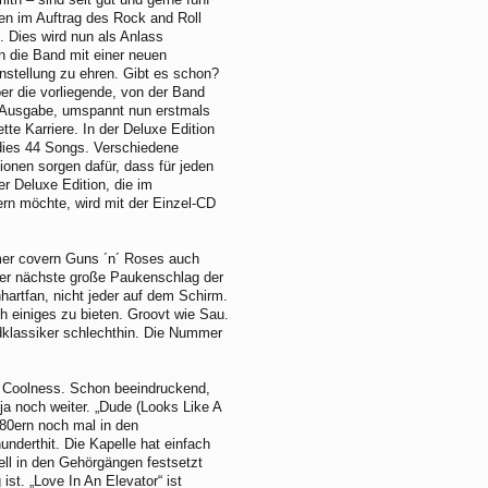
en im Auftrag des Rock and Roll
. Dies wird nun als Anlass
die Band mit einer neuen
tellung zu ehren. Gibt es schon?
ber die vorliegende, von der Band
e Ausgabe, umspannt nun erstmals
tte Karriere. In der Deluxe Edition
dies 44 Songs. Verschiedene
ionen sorgen dafür, dass für jeden
er Deluxe Edition, die im
ern möchte, wird mit der Einzel-CD
mer covern Guns ´n´ Roses auch
 der nächste große Paukenschlag der
rtfan, nicht jeder auf dem Schirm.
 einiges zu bieten. Groovt wie Sau.
ndklassiker schlechthin. Die Nummer
e Coolness. Schon beeindruckend,
 ja noch weiter. „Dude (Looks Like A
 80ern noch mal in den
nderthit. Die Kapelle hat einfach
ell in den Gehörgängen festsetzt
t. „Love In An Elevator“ ist