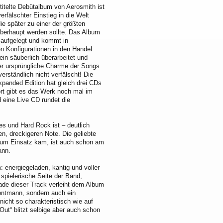
titelte Debütalbum von Aerosmith ist
verfälschter Einstieg in die Welt
ie später zu einer der größten
erhaupt werden sollte. Das Album
 aufgelegt und kommt in
n Konfigurationen in den Handel.
ein säuberlich überarbeitet und
er ursprüngliche Charme der Songs
erständlich nicht verfälscht! Die
panded Edition hat gleich drei CDs
ort gibt es das Werk noch mal im
 eine Live CD rundet die
ues und Hard Rock ist – deutlich
en, dreckigeren Note. Die geliebte
zum Einsatz kam, ist auch schon am
ann.
: energiegeladen, kantig und voller
 spielerische Seite der Band,
ade dieser Track verleiht dem Album
rontmann, sondern auch ein
icht so charakteristisch wie auf
ut“ blitzt selbige aber auch schon