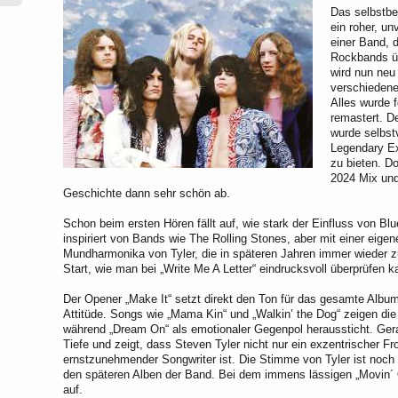
Das selbstbe
ein roher, un
einer Band, d
Rockbands üb
wird nun neu
verschiedene
Alles wurde f
remastert. D
wurde selbstv
Legendary Ex
zu bieten. D
2024 Mix und
Geschichte dann sehr schön ab.
Schon beim ersten Hören fällt auf, wie stark der Einfluss von Bl
inspiriert von Bands wie The Rolling Stones, aber mit einer eigen
Mundharmonika von Tyler, die in späteren Jahren immer wieder 
Start, wie man bei „Write Me A Letter“ eindrucksvoll überprüfen k
Der Opener „Make It“ setzt direkt den Ton für das gesamte Album
Attitüde. Songs wie „Mama Kin“ und „Walkin’ the Dog“ zeigen die
während „Dream On“ als emotionaler Gegenpol heraussticht. Ger
Tiefe und zeigt, dass Steven Tyler nicht nur ein exzentrischer F
ernstzunehmender Songwriter ist. Die Stimme von Tyler ist noch n
den späteren Alben der Band. Bei dem immens lässigen „Movin´ O
auf.