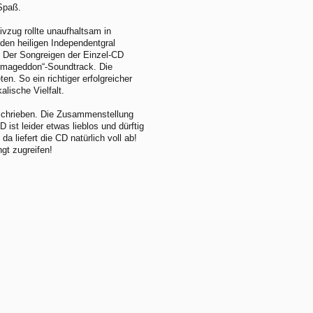
Spaß.
ivzug rollte unaufhaltsam in
 den heiligen Independentgral
n. Der Songreigen der Einzel-CD
Armageddon“-Soundtrack. Die
en. So ein richtiger erfolgreicher
alische Vielfalt.
geschrieben. Die Zusammenstellung
 ist leider etwas lieblos und dürftig
a liefert die CD natürlich voll ab!
gt zugreifen!