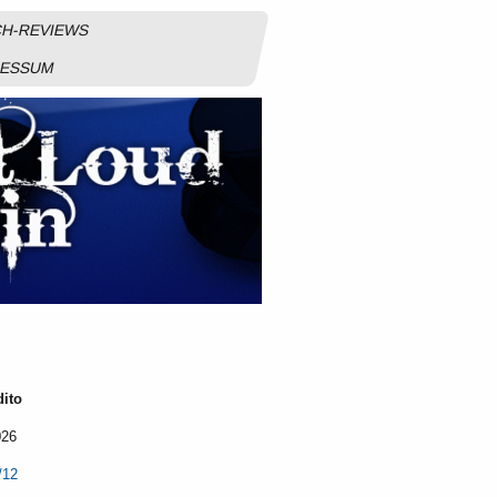
H-REVIEWS
RESSUM
dito
026
/12