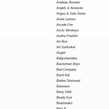
Andreas Bourani
Angels & Airwaves
Angus & Julia Stone
Annie Lennox
Arcade Fire
Arctic Monkeys
Aretha Franklin
Art Brut
Art Garfunkel
Ásgeir
Babyshambles
Backstreet Boys
Bad Company
Band Aid
Barbra Streisand
Baroness
Barry Gibb
Beady Eye
Beatsteaks
Bela B