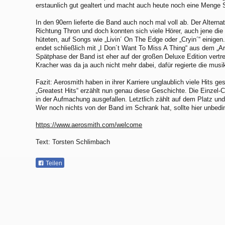
erstaunlich gut gealtert und macht auch heute noch eine Menge 
In den 90ern lieferte die Band auch noch mal voll ab. Der Alternat
Richtung Thron und doch konnten sich viele Hörer, auch jene die
hüteten, auf Songs wie „Livin´ On The Edge oder „Cryin´“ einige
endet schließlich mit „I Don´t Want To Miss A Thing“ aus dem „
Spätphase der Band ist eher auf der großen Deluxe Edition vertret
Kracher was da ja auch nicht mehr dabei, dafür regierte die musik
Fazit: Aerosmith haben in ihrer Karriere unglaublich viele Hits 
„Greatest Hits“ erzählt nun genau diese Geschichte. Die Einzel-CD
in der Aufmachung ausgefallen. Letztlich zählt auf dem Platz und d
Wer noch nichts von der Band im Schrank hat, sollte hier unbedin
https://www.aerosmith.com/welcome
Text: Torsten Schlimbach
Teilen