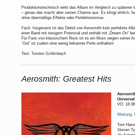
Produktionstechnisch wirkt das Album im Vergleich zu späteren 
– genau das macht aber seinen Charme aus. Es klingt ehrlich, fa
ohne übermäßige Effekte oder Perfektionismus.
Fazit: Insgesamt ist das Debüt von Aerosmith kein perfektes Al
einer Band mit riesigem Potenzial und enthält mit „Dream On“ bere
Für Fans von klassischem Rock ist es ein Muss wegen seiner Aut
´Out“ ist zudem eine wenig bekannte Perle enthalten!
Text: Torsten Schlimbach
Aerosmith: Greatest Hits
Aerosmith
Universal
VÖ: 18.08
Wertung: 
Tom Hamil
Steven Ty
als Aerosm