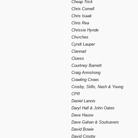
Cheap Trick
Chris Cornell
Chris Isaak
Chris Rea
Chrissie Hynde
Chvrches
Cyndi Lauper
Clannad
Clueso
Courtney Barnett
Craig Armstrong
Crawling Crows
Crosby, Stills, Nash & Young
CPR
Daniel Lanois
Daryl Hall & John Oates
Dave Hause
Dave Gahan & Soulsavers
David Bowie
David Crosby