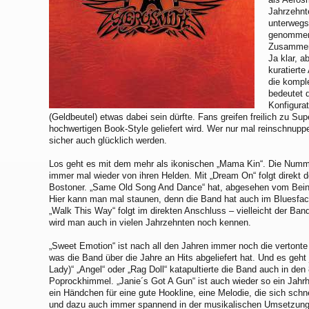
Jahrzehnt
unterwegs
genommen 
Zusammens
Ja klar, a
kuratiert
die komple
bedeutet 
Konfigurat
(Geldbeutel) etwas dabei sein dürfte. Fans greifen freilich zu Sup
hochwertigen Book-Style geliefert wird. Wer nur mal reinschnupp
sicher auch glücklich werden.
Los geht es mit dem mehr als ikonischen „Mama Kin“. Die Num
immer mal wieder von ihren Helden. Mit „Dream On“ folgt direkt
Bostoner. „Same Old Song And Dance“ hat, abgesehen vom Beinha
Hier kann man mal staunen, denn die Band hat auch im Bluesfach
„Walk This Way“ folgt im direkten Anschluss – vielleicht der Ba
wird man auch in vielen Jahrzehnten noch kennen.
„Sweet Emotion“ ist nach all den Jahren immer noch die vertont
was die Band über die Jahre an Hits abgeliefert hat. Und es geht
Lady)“ „Angel“ oder „Rag Doll“ katapultierte die Band auch in den
Poprockhimmel. „Janie´s Got A Gun“ ist auch wieder so ein Jahrhu
ein Händchen für eine gute Hookline, eine Melodie, die sich schn
und dazu auch immer spannend in der musikalischen Umsetzung is