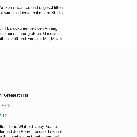
Werken etwas rau und ungeschliffen
st wie eine Liveaufnahme im Studio,
bum! Es dokumentiert den Anfang
its einen ihrer größten Klassiker.
hentizität und Energie. Mit „Movin
: Greatest Hits
.2023
8/12
ton, Brad Whitford, Joey Kramer,
ler und Joe Perry – besser bekannt
ith – sind seit gut und gerne fünf