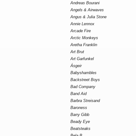
Andreas Bourani
Angels & Airwaves
Angus & Julia Stone
Annie Lennox
Arcade Fire
Arctic Monkeys
Aretha Franklin
Art Brut
Art Garfunkel
Ásgeir
Babyshambles
Backstreet Boys
Bad Company
Band Aid
Barbra Streisand
Baroness
Barry Gibb
Beady Eye
Beatsteaks
Bela B