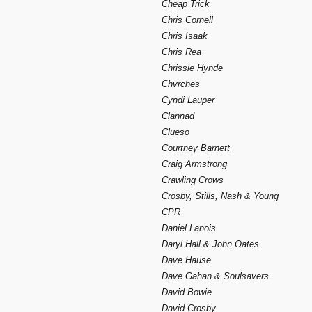
Cheap Trick
Chris Cornell
Chris Isaak
Chris Rea
Chrissie Hynde
Chvrches
Cyndi Lauper
Clannad
Clueso
Courtney Barnett
Craig Armstrong
Crawling Crows
Crosby, Stills, Nash & Young
CPR
Daniel Lanois
Daryl Hall & John Oates
Dave Hause
Dave Gahan & Soulsavers
David Bowie
David Crosby