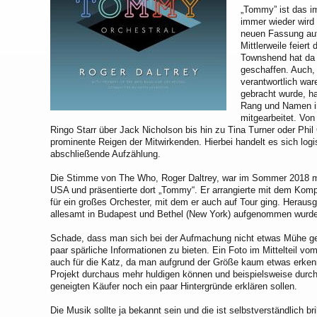
„Tommy” ist das i
immer wieder wird
neuen Fassung au
Mittlerweile feier
Townshend hat da e
geschaffen. Auch,
verantwortlich wa
gebracht wurde, h
Rang und Namen i
mitgearbeitet. Von
Ringo Starr über Jack Nicholson bis hin zu Tina Turner oder Phil 
prominente Reigen der Mitwirkenden. Hierbei handelt es sich log
abschließende Aufzählung.
Die Stimme von The Who, Roger Daltrey, war im Sommer 2018 mi
USA und präsentierte dort „Tommy“. Er arrangierte mit dem Kom
für ein großes Orchester, mit dem er auch auf Tour ging. Herau
allesamt in Budapest und Bethel (New York) aufgenommen wurd
Schade, dass man sich bei der Aufmachung nicht etwas Mühe ge
paar spärliche Informationen zu bieten. Ein Foto im Mittelteil v
auch für die Katz, da man aufgrund der Größe kaum etwas erken
Projekt durchaus mehr huldigen können und beispielsweise durc
geneigten Käufer noch ein paar Hintergründe erklären sollen.
Die Musik sollte ja bekannt sein und die ist selbstverständlich bri