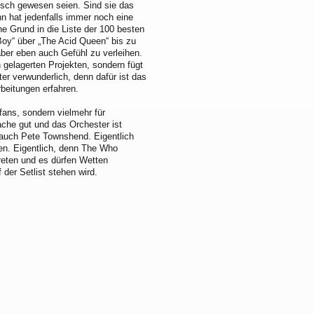
sch gewesen seien. Sind sie das
n hat jedenfalls immer noch eine
e Grund in die Liste der 100 besten
oy“ über „The Acid Queen“ bis zu
aber eben auch Gefühl zu verleihen.
h gelagerten Projekten, sondern fügt
er verwunderlich, denn dafür ist das
beitungen erfahren.
fans, sondern vielmehr für
che gut und das Orchester ist
 auch Pete Townshend. Eigentlich
len. Eigentlich, denn The Who
reten und es dürfen Wetten
er Setlist stehen wird.