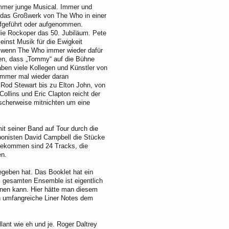
mmer junge Musical. Immer und
 das Großwerk von The Who in einer
fgeführt oder aufgenommen.
t die Rockoper das 50. Jubiläum. Pete
inst Musik für die Ewigkeit
 wenn The Who immer wieder dafür
ren, dass „Tommy“ auf die Bühne
aben viele Kollegen und Künstler von
mmer mal wieder daran
 Rod Stewart bis zu Elton John, von
Collins und Eric Clapton reicht der
ischerweise mitnichten um eine
t seiner Band auf Tour durch die
ponisten David Campbell die Stücke
sgekommen sind 24 Tracks, die
en.
geben hat. Das Booklet hat ein
om gesamten Ensemble ist eigentlich
nen kann. Hier hätte man diesem
h umfangreiche Liner Notes dem
llant wie eh und je. Roger Daltrey