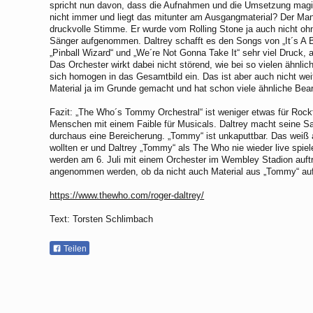
spricht nun davon, dass die Aufnahmen und die Umsetzung magi
nicht immer und liegt das mitunter am Ausgangmaterial? Der Man
druckvolle Stimme. Er wurde vom Rolling Stone ja auch nicht ohn
Sänger aufgenommen. Daltrey schafft es den Songs von „It´s A B
„Pinball Wizard“ und „We´re Not Gonna Take It“ sehr viel Druck, 
Das Orchester wirkt dabei nicht störend, wie bei so vielen ähnlic
sich homogen in das Gesamtbild ein. Das ist aber auch nicht weit
Material ja im Grunde gemacht und hat schon viele ähnliche Bear
Fazit: „The Who´s Tommy Orchestral“ ist weniger etwas für Rock
Menschen mit einem Faible für Musicals. Daltrey macht seine Sa
durchaus eine Bereicherung. „Tommy“ ist unkaputtbar. Das weiß
wollten er und Daltrey „Tommy“ als The Who nie wieder live spie
werden am 6. Juli mit einem Orchester im Wembley Stadion auft
angenommen werden, ob da nicht auch Material aus „Tommy“ auf d
https://www.thewho.com/roger-daltrey/
Text: Torsten Schlimbach
Teilen