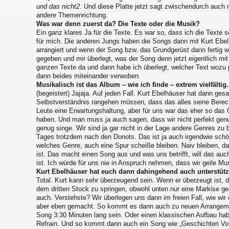
und das nicht2
. Und diese Platte jetzt sagt zwischendurch auch
andere Themenrichtung.
Was war denn zuerst da? Die Texte oder die Musik?
Ein ganz klares Ja für die Texte. Es war so, dass ich die Texte
für mich. Die anderen Jungs haben die Songs dann mit Kurt Ebel
arrangiert und wenn der Song bzw. das Grundgerüst dann fertig w
gegeben und mir überlegt, was der Song denn jetzt eigentlich mit
ganzen Texte da und dann habe ich überlegt, welcher Text wozu
dann beides miteinander verwoben.
Musikalisch ist das Album – wie ich finde – extrem vielfältig.
(begeistert) Jajaja. Auf jeden Fall. Kurt Ebelhäuser hat dann ges
Selbstverständnis rangehen müssen, dass das alles seine Berech
Leute eine Erwartungshaltung, aber für uns war das eher so das 
haben. Und man muss ja auch sagen, dass wir nicht perfekt genug
genug singe. Wir sind ja gar nicht in der Lage andere Genres zu
Tages trotzdem nach den Donots. Das ist ja auch irgendwie sch
welches Genre, auch eine Spur scheiße bleiben. Naiv bleiben, da
ist. Das macht einen Song aus und was uns betrifft, will das auc
ist. Ich würde für uns nie in Anspruch nehmen, dass wir geile Mus
Kurt Ebelhäuser hat euch dann dahingehend auch unterstütz
Total. Kurt kann sehr überzeugend sein. Wenn er überzeugt ist, da
dem dritten Stock zu springen, obwohl unten nur eine Markise g
auch. Verstehste? Wir überlegen uns dann im freien Fall, wie wi
aber eben gemacht. So kommt es dann auch zu neuen Arrangeme
Song 3:30 Minuten lang sein. Oder einen klassischen Aufbau hab
Refrain. Und so kommt dann auch ein Song wie „Geschichten Vo