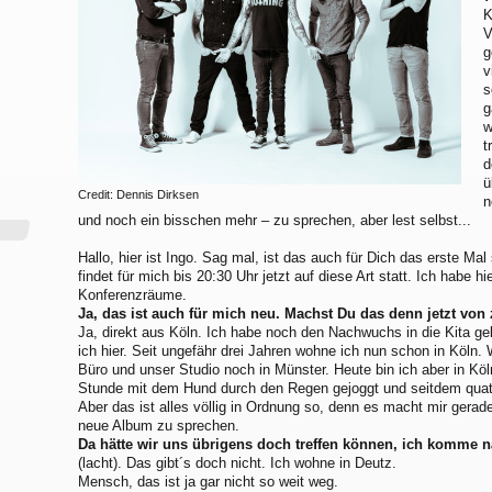
K
V
g
v
s
g
w
t
d
ü
Credit: Dennis Dirksen
n
und noch ein bisschen mehr – zu sprechen, aber lest selbst...
Hallo, hier ist Ingo. Sag mal, ist das auch für Dich das erste Mal
findet für mich bis 20:30 Uhr jetzt auf diese Art statt. Ich habe hie
Konferenzräume.
Ja, das ist auch für mich neu. Machst Du das denn jetzt von
Ja, direkt aus Köln. Ich habe noch den Nachwuchs in die Kita geb
ich hier. Seit ungefähr drei Jahren wohne ich nun schon in Köln.
Büro und unser Studio noch in Münster. Heute bin ich aber in Köln
Stunde mit dem Hund durch den Regen gejoggt und seitdem quatsc
Aber das ist alles völlig in Ordnung so, denn es macht mir gerad
neue Album zu sprechen.
Da hätte wir uns übrigens doch treffen können, ich komme 
(lacht). Das gibt´s doch nicht. Ich wohne in Deutz.
Mensch, das ist ja gar nicht so weit weg.