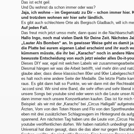
Das ist echt geil.
Und Du wohnst da schon immer oder was?
Jaja, ich wohne – im Gegensatz zu Dir – schon immer hier. Kö
und trotzdem wohnen wir hier sehr ländlich.
Es gibt auch schlechtere Orte als Bergisch Gladbach, will ich me
Auf jeden Fall.
Das freut mich jetzt umso mehr, dann quasi in die Nachbarschaft e
Hallo Ingo, noch mal vielen Dank für Deine Zeit. Nächstes J
„Lauter Als Bomben“ an. In gewisser Weise geht es damit ja
die Platte bei eurem eigenen Label erscheint und ihr euch 
kümmern müsste, die ihr bei „Karacho“ noch in andere Hän
bewusste Entscheidung von euch jetzt wieder alles Do-it-yo
Dieses DIY war, egal mit welchen Labels wir zusammengearbeitet
Diesmal hängen wir was die Arbeit betrifft, viel mehr drin und nat
glaube aber, dass diese klassischen 80er und 90er Labelgeschich
es halt noch eine andere Seite der Medaille. Die letzte Platte ka
raus. Es gibt dann halt so Punkte, wo wir dann mit der Rechteabt
´accord sind. Wir sind eine Band, die sehr offen und sehr liberal
unsere Songs bei youtube sind oder wenn sich die Leute unser A
dann immer noch unsere Konzertkarten kaufen. Das ist für mich v
Beispiel: als wir mit der „Karacho“ bei „Circus Halligalli“ aufgetr
Ärzten, Vom von den Toten Hosen und Flo von den Sportfreunden S
eben mit drei zusätzlichen Schlagzeugern im Hintergrund da aufge
spannend. Am nächsten Tag haben uns die Leute von „Circus Hallig
youtube veröffentlichen dürfen. Wir haben natürlich
unbedingt
ges
Universal hat dann gesagt, dass die das aber nur gegen Bezahlu