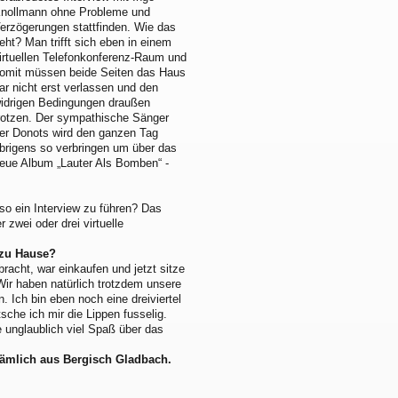
nollmann ohne Probleme und
erzögerungen stattfinden. Wie das
eht? Man trifft sich eben in einem
irtuellen Telefonkonferenz-Raum und
omit müssen beide Seiten das Haus
ar nicht erst verlassen und den
idrigen Bedingungen draußen
rotzen. Der sympathische Sänger
er Donots wird den ganzen Tag
brigens so verbringen um über das
eue Album „Lauter Als Bomben“ -
 so ein Interview zu führen? Das
r zwei oder drei virtuelle
 zu Hause?
racht, war einkaufen und jetzt sitze
 Wir haben natürlich trotzdem unsere
. Ich bin eben noch eine dreiviertel
he ich mir die Lippen fusselig.
e unglaublich viel Spaß über das
nämlich aus Bergisch Gladbach.