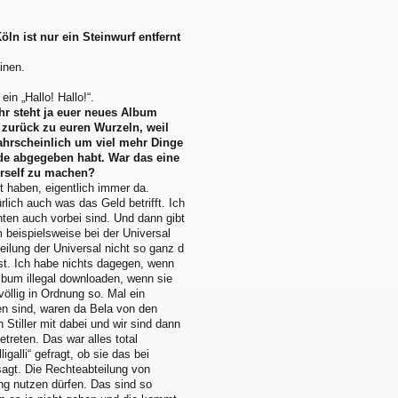
ln ist nur ein Steinwurf entfernt
inen.
in „Hallo! Hallo!“.
ahr steht ja euer neues Album
 zurück zu euren Wurzeln, weil
wahrscheinlich um viel mehr Dinge
de abgegeben habt. War das eine
urself zu machen?
 haben, eigentlich immer da.
ürlich auch was das Geld betrifft. Ich
ten auch vorbei sind. Und dann gibt
m beispielsweise bei der Universal
eilung der Universal nicht so ganz d
 ist. Ich habe nichts dagegen, wenn
lbum illegal downloaden, wenn sie
öllig in Ordnung so. Mal ein
eten sind, waren da Bela von den
tiller mit dabei und wir sind dann
treten. Das war alles total
alli“ gefragt, ob sie das bei
agt. Die Rechteabteilung von
ng nutzen dürfen. Das sind so