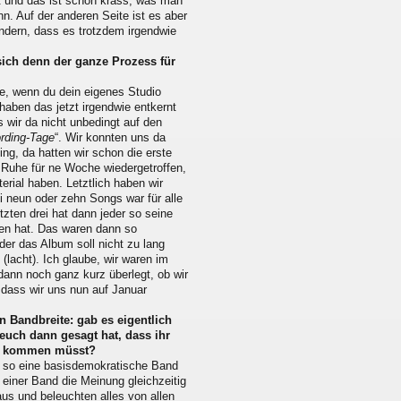
lt und das ist schon krass, was man
ann. Auf der anderen Seite ist es aber
ndern, dass es trotzdem irgendwie
sich denn der ganze Prozess für
e, wenn du dein eigenes Studio
 haben das jetzt irgendwie entkernt
s wir da nicht unbedingt auf den
ording-Tage
“. Wir konnten uns da
ng, da hatten wir schon die erste
 Ruhe für ne Woche wiedergetroffen,
rial haben. Letztlich haben wir
i neun oder zehn Songs war für alle
zten drei hat dann jeder so seine
gen hat. Das waren dann so
r das Album soll nicht zu lang
lacht). Ich glaube, wir waren im
dann noch ganz kurz überlegt, ob wir
 dass wir uns nun auf Januar
n Bandbreite: gab es eigentlich
uch dann gesagt hat, dass ihr
nde kommen müsst?
ir so eine basisdemokratische Band
n einer Band die Meinung gleichzeitig
 aus und beleuchten alles von allen