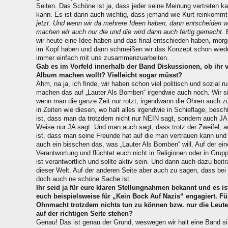
Seiten. Das Schöne ist ja, dass jeder seine Meinung vertreten k
kann. Es ist dann auch wichtig, dass jemand wie Kurt reinkomm
jetzt. Und wenn wir da mehrere Ideen haben, dann entscheiden wi
machen wir auch nur die und die wird dann auch fertig gemacht.
E
wir heute eine Idee haben und das final entschieden haben, mor
im Kopf haben und dann schmeißen wir das Konzept schon wieder 
immer einfach mit uns zusammenzuarbeiten.
Gab es im Vorfeld innerhalb der Band Diskussionen, ob ihr vi
Album machen wollt? Vielleicht sogar müsst?
Ähm, na ja, ich finde, wir haben schon viel politisch und sozial 
machen das auf „Lauter Als Bomben“ irgendwie auch noch. Wir si
wenn man die ganze Zeit nur rotzt, irgendwann die Ohren auch z
in Zeiten wie diesen, wo halt alles irgendwie in Schieflage, besc
ist, dass man da trotzdem nicht nur NEIN sagt, sondern auch J
Weise nur JA sagt. Und man auch sagt, dass trotz der Zweifel, a
ist, dass man seine Freunde hat auf die man vertrauen kann und 
auch ein bisschen das, was „Lauter Als Bomben“ will. Auf der ei
Verantwortung und flüchtet euch nicht in Religionen oder in Gru
ist verantwortlich und sollte aktiv sein. Und dann auch dazu beit
dieser Welt. Auf der anderen Seite aber auch zu sagen, dass b
doch auch ne schöne Sache ist.
Ihr seid ja für eure klaren Stellungnahmen bekannt und es is
euch beispielsweise für „Kein Bock Auf Nazis“ engagiert. F
Ohnmacht trotzdem nichts tun zu können bzw. nur die Leute
auf der richtigen Seite stehen?
Genau! Das ist genau der Grund, weswegen wir halt eine Band si