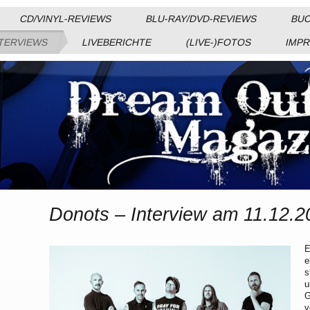
CD/VINYL-REVIEWS
BLU-RAY/DVD-REVIEWS
BUC
TERVIEWS
LIVEBERICHTE
(LIVE-)FOTOS
IMP
Donots – Interview am 11.12.2
E
e
s
u
G
v