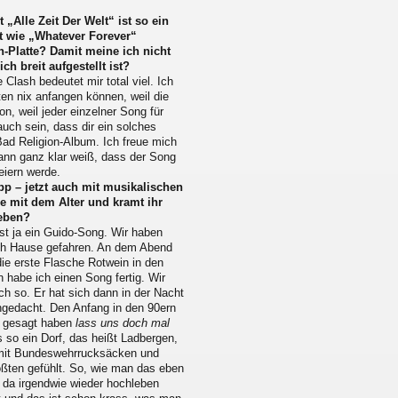
„Alle Zeit Der Welt“ ist so ein
t wie „Whatever Forever“
h-Platte? Damit meine ich nicht
h breit aufgestellt ist?
 Clash bedeutet mir total viel. Ich
ten nix anfangen können, weil die
on, weil jeder einzelner Song für
auch sein, dass dir ein solches
Bad Religion-Album. Ich freue mich
nn ganz klar weiß, dass der Song
eiern werde.
ipp – jetzt auch mit musikalischen
e mit dem Alter und kramt ihr
geben?
ist ja ein Guido-Song. Wir haben
ch Hause gefahren. An dem Abend
die erste Flasche Rotwein in den
habe ich einen Song fertig. Wir
ch so. Er hat sich dann in der Nacht
hgedacht. Den Anfang in den 90ern
ir gesagt haben
lass uns doch mal
 so ein Dorf, das heißt Ladbergen,
 mit Bundeswehrrucksäcken und
ößten gefühlt. So, wie man das eben
 da irgendwie wieder hochleben