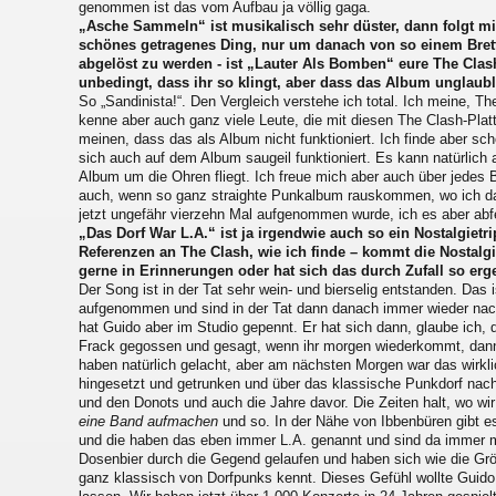
genommen ist das vom Aufbau ja völlig gaga.
„Asche Sammeln“ ist musikalisch sehr düster, dann folgt mit 
schönes getragenes Ding, nur um danach von so einem Bret
abgelöst zu werden - ist „Lauter Als Bomben“ eure The Clas
unbedingt, dass ihr so klingt, aber dass das Album unglaublic
So „Sandinista!“. Den Vergleich verstehe ich total. Ich meine, The
kenne aber auch ganz viele Leute, die mit diesen The Clash-Plat
meinen, dass das als Album nicht funktioniert. Ich finde aber sch
sich auch auf dem Album saugeil funktioniert. Es kann natürlich 
Album um die Ohren fliegt. Ich freue mich aber auch über jedes 
auch, wenn so ganz straighte Punkalbum rauskommen, wo ich da
jetzt ungefähr vierzehn Mal aufgenommen wurde, ich es aber abf
„Das Dorf War L.A.“ ist ja irgendwie auch so ein Nostalgietr
Referenzen an The Clash, wie ich finde – kommt die Nostalgi
gerne in Erinnerungen oder hat sich das durch Zufall so er
Der Song ist in der Tat sehr wein- und bierselig entstanden. Das 
aufgenommen und sind in der Tat dann danach immer wieder na
hat Guido aber im Studio gepennt. Er hat sich dann, glaube ich, 
Frack gegossen und gesagt, wenn ihr morgen wiederkommt, dann 
haben natürlich gelacht, aber am nächsten Morgen war das wirkli
hingesetzt und getrunken und über das klassische Punkdorf nac
und den Donots und auch die Jahre davor. Die Zeiten halt, wo w
eine Band aufmachen
und so. In der Nähe von Ibbenbüren gibt es
und die haben das eben immer L.A. genannt und sind da immer
Dosenbier durch die Gegend gelaufen und haben sich wie die Gr
ganz klassisch von Dorfpunks kennt. Dieses Gefühl wollte Guido