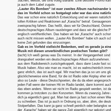
Sachen, weißte, die sind völlig Banane. Eine bessere Promo kan
ja auch dem Label zugute.
„Lauter Als Bomben“ ist euer zweites Album nacheinander in
das im Vorfeld schon so festgelegt oder war das eine natür
Das war schon eine natürlich Entwicklung und wir waren natürlic
tollen Kritiken und Reaktionen auf „Karacho“ betraf. Genaugen
zweisprachig fahren. Das heißt, dass wir für Deutschland, Österr
deutschsprachiges Album rausbringen und dass wir die gleiche Pl
englisch veröffentlichen. Das haben wir bei „Karacho“ auch sch
auch nicht missen wollen. „Lauter Als Bomben“ habe ich auch sc
keine Zeit gefunden das einzusingen.
Gab es im Vorfeld vielleicht Bedenken, weil es gerade ja 
Musik mit diesen unverbindlichen poetischen Texten gibt?
(lacht) Ich weiß genau was Du meinst. In der Vergangenheit sind
drangsaliert worden ein deutschsprachiges Album aufzunehmen. 
aus dem Radiobereich zurückgekoppelt, dass dann Leute fast s
Musik haben. Also wie man es macht, ist es wahrscheinlich immer
ganz ehrlich, das ist auch egal. Wir machen das ja so um uns gl
glücklicherweise eine Band, für die ist Radio oder Airplay eher e
also so Leute - diese Deutschpoeten, die du da eben angesproche
jeden Fall wenn der keinen Hit im Radio landet, dann kommt auch
das eben anders. Wenn wir nicht im Radio gespielt werden, ist d
kommen ja trotzdem zu den Konzerten. Wenn du zwanzig Jahre a
dich ja eigentlich ganz gut. Man hat dann ja fast schon einen We
zu schreiben. Das ist ja auch in Ordnung so, aber, ähm, die deu
Stolperfallen. Das kann ja ganz schnell peinlich oder belanglos 
der „Karacho“ haben wir die ganze Zeit eigentlich nur gekotzt un