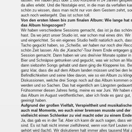
lassen. Wir haben jetzt über 1.000 Konzerte in 24 Jahren gespie
da alles erlebt. Und die Nostalgie erst, in die man da verfallen k
schön zu wissen, dass man nicht nur von dem Gestern zehrt, so
auch noch weitergeht. Das ist schon toll.
Von den ersten Ideen bis zum finalen Album: Wie lange hat 
das Album hingezogen?
Wir haben verschiedene Sessions gemacht, das ist ja das schön
hast. Da wo jetzt unser Studio ist, war schon mal eines drin. Wir
und eingerichtet. So ein eigenes Studio heißt natürlich auch, das
Tacho geguckt haben, so „
Scheiße, wir haben nur noch drei Rec
schön Zeit lassen. Als die „Karacho“-Tour ihrem Ende entgegen gi
Session gemacht. Dann haben wir uns drei/vier Monate später in
Bier und Schnäpse getrunken und geguckt, was wir schon an Mate
dann siebzehn Songs gehabt und dann ging die Klopperei los. Be
ganz klar, dass die auf dem Album landen müssen und bei den let
Befindlichkeiten und seine Idee davon, wie so ein Album zu klin
Diskussionen, welche drei Songs noch auf das Album kommen ode
werden und so Sachen. Das hat eigentlich am Längsten gedauert (
Frühsommer diesen Jahres fertig, meine es war Juni. Wir haben 
das Album im August veröffentlichen, aber ich finde es ganz gut,
geeinigt haben.
Aufgrund der großen Vielfalt, Verspieltheit und musikalische
auch mal Momente, wo euch einer bremsen musste und der e
vielleicht einen Schlenker zu viel macht oder zu einem E
Ja, das gab es in der Tat. Aber ich kann dir auch sagen, dass w
sind. Es ist halt nicht immer zielführend, wenn von fünf Leuten i
gehört wird (lacht). Wir diskutieren halt immer alles tausend Mal