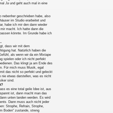
 mal
Ja
und geht auch mal in eine
 so nebenher geschrieben habe, also
häuser im Studio erarbeitet und
ar, habe ich mir den dann wieder
 mir macht. Ich hatte dann die
 passen könnte. Im Grunde habe ich
..
agt, dass wir mit dem
tigung hat. Natürlich haben die
Gefühl, als wenn wir da ein Mixtape
 spielen oder ich nicht perfekt
 bedienen. Das klingt ja am Ende des
ön. Für mich muss Musik, egal
mit das nicht so perfekt und geleckt
h nie etwas darstellen, was es nicht
iker sind.
t?
ss es eine total geile Idee ist, aus
espannt ist, dann macht man das
r dann unten landen werden. Es wird
nts. Dann muss auch nicht jeder
en: Strophe, Refrain, Strophe,
m Boden“ zustande, streng