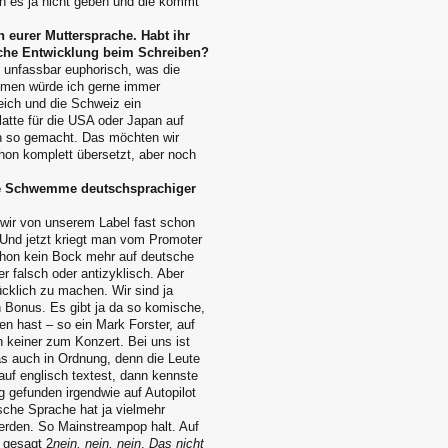
n es ja nicht geben und die kommt
 eurer Muttersprache. Habt ihr
liche Entwicklung beim Schreiben?
h unfassbar euphorisch, was die
ommen würde ich gerne immer
eich und die Schweiz ein
atte für die USA oder Japan auf
on so gemacht. Das möchten wir
hon komplett übersetzt, aber noch
eine Schwemme deutschsprachiger
 wir von unserem Label fast schon
Und jetzt kriegt man vom Promoter
chon kein Bock mehr auf deutsche
 falsch oder antizyklisch. Aber
ücklich zu machen. Wir sind ja
in Bonus. Es gibt ja da so komische,
n hast – so ein Mark Forster, auf
 keiner zum Konzert. Bei uns ist
as auch in Ordnung, denn die Leute
uf englisch textest, dann kennste
g gefunden irgendwie auf Autopilot
tsche Sprache hat ja vielmehr
werden. So Mainstreampop halt. Auf
d gesagt 2
nein, nein, nein
.
Das nicht