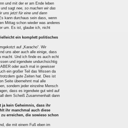
ann und mit der er am Ende leben
t und sagt
nee, so machen wir das
r uns jetzt für eine und dann
s kann durchaus sein dass, wenn
gen Mittag schon wieder was anderes
um. Es ist, glaube ich, nicht
elleicht ein komplett politisches
rumgekotzt auf „Karacho“. Wir
nd uns aber auch alle einige, dass
u macht. Und ich finde es auch echt
hissen und irgendwie undurchsichtig
A ABER oder auch mal in gewisser
uch ein großer Teil das Wissen da
trotzdem gute Zeiten hat. Dies ist
nen Seite übernehmt mal alle
ppen, sondern jeder einzelne Mensch
ragen, dass es irgendwie gut wird auf
ei all dem Scheiß Zusammenhalt dann
t ja kein Geheimnis, dass ihr
ühlt ihr manchmal auch diese
 zu erreichen, die sowieso schon
nd, die mit einem Fuß eben im