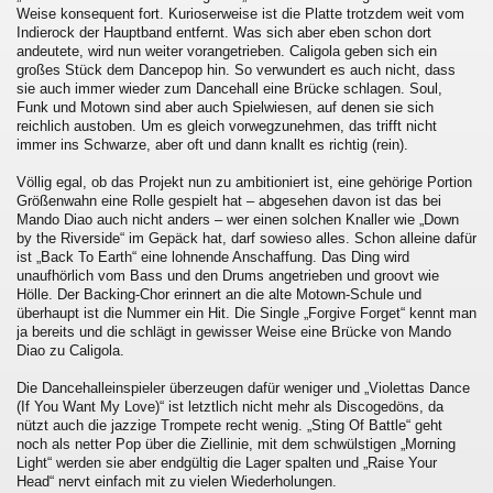
Weise konsequent fort. Kurioserweise ist die Platte trotzdem weit vom
Indierock der Hauptband entfernt. Was sich aber eben schon dort
andeutete, wird nun weiter vorangetrieben. Caligola geben sich ein
großes Stück dem Dancepop hin. So verwundert es auch nicht, dass
sie auch immer wieder zum Dancehall eine Brücke schlagen. Soul,
Funk und Motown sind aber auch Spielwiesen, auf denen sie sich
reichlich austoben. Um es gleich vorwegzunehmen, das trifft nicht
immer ins Schwarze, aber oft und dann knallt es richtig (rein).
Völlig egal, ob das Projekt nun zu ambitioniert ist, eine gehörige Portion
Größenwahn eine Rolle gespielt hat – abgesehen davon ist das bei
Mando Diao auch nicht anders – wer einen solchen Knaller wie „Down
by the Riverside“ im Gepäck hat, darf sowieso alles. Schon alleine dafür
ist „Back To Earth“ eine lohnende Anschaffung. Das Ding wird
unaufhörlich vom Bass und den Drums angetrieben und groovt wie
Hölle. Der Backing-Chor erinnert an die alte Motown-Schule und
überhaupt ist die Nummer ein Hit. Die Single „Forgive Forget“ kennt man
ja bereits und die schlägt in gewisser Weise eine Brücke von Mando
Diao zu Caligola.
Die Dancehalleinspieler überzeugen dafür weniger und „Violettas Dance
(If You Want My Love)“ ist letztlich nicht mehr als Discogedöns, da
nützt auch die jazzige Trompete recht wenig. „Sting Of Battle“ geht
noch als netter Pop über die Ziellinie, mit dem schwülstigen „Morning
Light“ werden sie aber endgültig die Lager spalten und „Raise Your
Head“ nervt einfach mit zu vielen Wiederholungen.