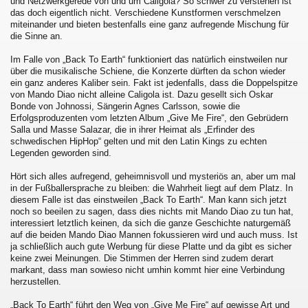
und Netzwerkgerede von und um Caligola? So schwer zu verstehen ist
das doch eigentlich nicht. Verschiedene Kunstformen verschmelzen
miteinander und bieten bestenfalls eine ganz aufregende Mischung für
die Sinne an.
Im Falle von „Back To Earth“ funktioniert das natürlich einstweilen nur
über die musikalische Schiene, die Konzerte dürften da schon wieder
ein ganz anderes Kaliber sein. Fakt ist jedenfalls, dass die Doppelspitze
von Mando Diao nicht alleine Caligola ist. Dazu gesellt sich Oskar
Bonde von Johnossi, Sängerin Agnes Carlsson, sowie die
Erfolgsproduzenten vom letzten Album „Give Me Fire“, den Gebrüdern
Salla und Masse Salazar, die in ihrer Heimat als „Erfinder des
schwedischen HipHop“ gelten und mit den Latin Kings zu echten
Legenden geworden sind.
Hört sich alles aufregend, geheimnisvoll und mysteriös an, aber um mal
in der Fußballersprache zu bleiben: die Wahrheit liegt auf dem Platz. In
diesem Falle ist das einstweilen „Back To Earth“. Man kann sich jetzt
noch so beeilen zu sagen, dass dies nichts mit Mando Diao zu tun hat,
interessiert letztlich keinen, da sich die ganze Geschichte naturgemäß
auf die beiden Mando Diao Mannen fokussieren wird und auch muss. Ist
ja schließlich auch gute Werbung für diese Platte und da gibt es sicher
keine zwei Meinungen. Die Stimmen der Herren sind zudem derart
markant, dass man sowieso nicht umhin kommt hier eine Verbindung
herzustellen.
„Back To Earth“ führt den Weg von „Give Me Fire“ auf gewisse Art und