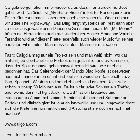
Caligola sorgen aber immer wieder dafür, dass man zurück ins Boot
geholt wird. Natürlich ist „My Sister Rising“ in letzter Konsequenz eine
Disco-Kirmesnummer – aber eben auch eine saucoole! Oder nehmen
wir „Ride The Night Away“. Das Ding fängt mysteriös an, reift dann aber
zu einer ausgewachsenen Dancepop-Sensation heran. Mit „Mr. Morris“
frönen die Herren dann auch mal wieder ihrer Ennico Morricone Vorliebe.
Tarantino wird auf dieser Platte jedenfalls auch wieder Musik für seinen
nächsten Film finden. Man muss es dem Mann nur mal sagen.
Fazit: Caligola mag nur ein Projekt sein und man weiß nicht, wo das
hinführt, ob überhaupt eine Fortsetzung geplant ist und es kann sein,
dass der Spuk genauso geheimnisvoll beendet wird, wie er eben
begonnen hat. Das Seitenprojekt der Mando Diao Köpfe ist deswegen
aber nicht minder interessant und tobt sich zwischen Dancehall, Jazz,
Pop, Spaghetti-Western und natürlich auch ein bisschen Rock sehr
schön in knapp 50 Minuten aus. Da ist nicht jeder Schuss ein Treffer,
aber wenn, dann richtig. „Back To Earth“ ist ein kreatives und
interessantes Album mit kleinen Schönheitsfehlern und Schrammen.
Perfekt und klinisch glatt ist ja auch langweilig und um Langeweile dreht
sich die Kiste hier nun wirklich nicht! Also, lasst sie doch einfach mal
machen!
www.caligola.com
Text: Torsten Schlimbach