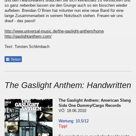
und den Heartbreakers brauchen sie sich keinesfalls zu verstecken und
so ganz nebenbei lassen sie den Grunge auch so ein bisschen wieder
aufleben. Brendan O´Brien hat mitunter nun eine neue Band für eine
lange Zusammenarbeit in seinem Notizbuch stehen. Freuen wir uns
drauf - das passt!
http://www.universal-music.de/the-gaslight-anthem/home
http://gaslightanthem.com/
Text: Torsten Schlimbach
Teilen
The Gaslight Anthem: Handwritten
The Gaslight Anthem: American Slang
Side One Dummy/Cargo Records
VÖ: 18.06.2010
Wertung: 10,5/12
Tipp!