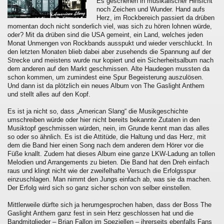
Es geschehen in musikalischer Hinsicht
noch Zeichen und Wunder. Hand aufs
Herz, im Rockbereich passiert da drüben
momentan doch nicht sonderlich viel, was sich zu hören lohnen würde,
oder? Mit da drüben sind die USA gemeint, ein Land, welches jeden
Monat Unmengen von Rockbands ausspukt und wieder verschluckt. In
den letzten Monaten blieb dabei aber zusehends die Spannung auf der
Strecke und meistens wurde nur kopiert und ein Sicherheitsalbum nach
dem anderen auf den Markt geschmissen. Alte Haudegen mussten da
schon kommen, um zumindest eine Spur Begeisterung auszulösen.
Und dann ist da plötzlich ein neues Album von The Gaslight Anthem
und stellt alles auf den Kopf.
Es ist ja nicht so, dass „American Slang“ die Musikgeschichte
umschreiben würde oder hier nicht bereits bekannte Zutaten in den
Musiktopf geschmissen würden, nein, im Grunde kennt man das alles
so oder so ähnlich. Es ist die Attitüde, die Haltung und das Herz, mit
dem die Band hier einen Song nach dem anderen dem Hörer vor die
Füße knallt. Zudem hat dieses Album eine ganze LKW-Ladung an tollen
Melodien und Arrangements zu bieten. Die Band hat den Dreh einfach
raus und klingt nicht wie der zweifelhafte Versuch die Erfolgsspur
einzuschlagen. Man nimmt den Jungs einfach ab, was sie da machen.
Der Erfolg wird sich so ganz sicher schon von selber einstellen.
Mittlerweile dürfte sich ja herumgesprochen haben, dass der Boss The
Gaslight Anthem ganz fest in sein Herz geschlossen hat und die
Bandmitglieder – Brian Fallon im Speziellen – ihrerseits ebenfalls Fans