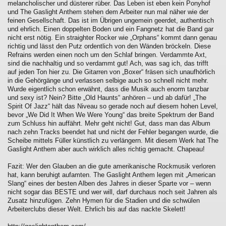
melancholischer und düsterer rüber. Das Leben ist eben kein Ponyhof
und The Gaslight Anthem stehen dem Arbeiter nun mal näher wie der
feinen Gesellschaft. Das ist im Übrigen ungemein geerdet, authentisch
und ehrlich. Einen doppelten Boden und ein Fangnetz hat die Band gar
nicht erst nötig. Ein straighter Rocker wie „Orphans“ kommt dann genau
richtig und lässt den Putz ordentlich von den Wänden bröckeln. Diese
Refrains werden einen noch um den Schlaf bringen. Verdammte Axt,
sind die nachhaltig und so verdammt gut! Ach, was sag ich, das trifft
auf jeden Ton hier zu. Die Gitarren von „Boxer“ fräsen sich unaufhörlich
in die Gehörgänge und verlassen selbige auch so schnell nicht mehr.
Wurde eigentlich schon erwähnt, dass die Musik auch enorm tanzbar
und sexy ist? Nein? Bitte „Old Haunts“ anhören – und ab dafür! „The
Spirit Of Jazz“ hält das Niveau so gerade noch auf diesem hohen Level,
bevor „We Did It When We Were Young“ das breite Spektrum der Band
zum Schluss hin auffährt. Mehr geht nicht! Gut, dass man das Album
nach zehn Tracks beendet hat und nicht der Fehler begangen wurde, die
Scheibe mittels Füller künstlich zu verlängern. Mit diesem Werk hat The
Gaslight Anthem aber auch wirklich alles richtig gemacht. Chapeau!
Fazit: Wer den Glauben an die gute amerikanische Rockmusik verloren
hat, kann beruhigt aufamten. The Gaslight Anthem legen mit „American
Slang“ eines der besten Alben des Jahres in dieser Sparte vor – wenn
nicht sogar das BESTE und wer will, darf durchaus noch seit Jahren als
Zusatz hinzufügen. Zehn Hymen für die Stadien und die schwülen
Arbeiterclubs dieser Welt. Ehrlich bis auf das nackte Skelett!