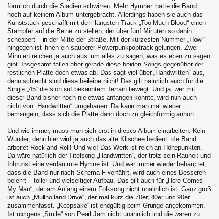
förmlich durch die Stadien schwirren. Mehr Hymnen hatte die Band
noch auf keinem Album untergebracht. Allerdings haben sie auch das
Kunststück geschafft mit dem längsten Track „Too Much Blood“ einen
Stampfer auf die Beine zu stellen, der über fünf Minuten so dahin
scheppert – in der Mitte der Straße. Mit der kürzesten Nummer „Howl“
hingegen ist ihnen ein sauberer Powerpunkpoptrack gelungen. Zwei
Minuten reichen ja auch aus, um alles zu sagen, was es eben zu sagen
gibt. Insgesamt fallen aber gerade diese beiden Songs gegenüber der
restlichen Platte doch etwas ab. Das sagt viel über „Handwritten“ aus,
denn schlecht sind diese beileibe nicht! Das gilt natürlich auch für die
Single „45“ die sich auf bekanntem Terrain bewegt. Und ja, wer mit
dieser Band bisher noch nie etwas anfangen konnte, wird nun auch
nicht von „Handwritten“ umgehauen. Da kann man mal wieder
bemängeln, dass sich die Platte dann doch zu gleichförmig anhört.
Und wie immer, muss man sich erst in dieses Album einarbeiten. Kein
Wunder, denn hier wird ja auch das alte Klischee bedient: die Band
arbeitet Rock and Roll! Und wie! Das Werk ist reich an Höhepunkten.
Da wäre natürlich der Titelsong „Handwritten“, der trotz sein Rauheit und
Inbrunst eine verdammte Hymne ist. Und wer immer wieder behauptet,
dass die Band nur nach Schema F verfährt, wird auch eines Besseren
belehrt – toller und vielseitiger Aufbau. Das gilt auch für „Here Comes
My Man“, der am Anfang einem Folksong nicht unähnlich ist. Ganz groß
ist auch „Mullholland Drive“, der mal kurz die 70er, 80er und 90er
zusammenfasst. „Keepsake“ ist endgültig beim Grunge angekommen.
Ist übrigens „Smile“ von Pearl Jam nicht unähnlich und die waren zu