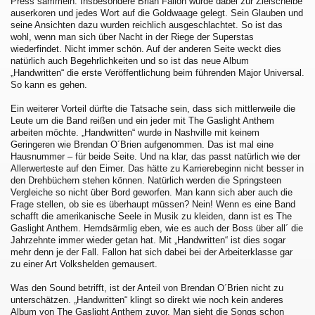
Press sammeln. Insbesondere Brian Fallon wurde dabei zur Zielscheibe
auserkoren und jedes Wort auf die Goldwaage gelegt. Sein Glauben und
seine Ansichten dazu wurden reichlich ausgeschlachtet. So ist das
wohl, wenn man sich über Nacht in der Riege der Superstas
wiederfindet. Nicht immer schön. Auf der anderen Seite weckt dies
natürlich auch Begehrlichkeiten und so ist das neue Album
„Handwritten“ die erste Veröffentlichung beim führenden Major Universal.
So kann es gehen.
Ein weiterer Vorteil dürfte die Tatsache sein, dass sich mittlerweile die
Leute um die Band reißen und ein jeder mit The Gaslight Anthem
arbeiten möchte. „Handwritten“ wurde in Nashville mit keinem
Geringeren wie Brendan O´Brien aufgenommen. Das ist mal eine
Hausnummer – für beide Seite. Und na klar, das passt natürlich wie der
Allerwerteste auf den Eimer. Das hätte zu Karrierebeginn nicht besser in
den Drehbüchern stehen können. Natürlich werden die Springsteen
Vergleiche so nicht über Bord geworfen. Man kann sich aber auch die
Frage stellen, ob sie es überhaupt müssen? Nein! Wenn es eine Band
schafft die amerikanische Seele in Musik zu kleiden, dann ist es The
Gaslight Anthem. Hemdsärmlig eben, wie es auch der Boss über all´ die
Jahrzehnte immer wieder getan hat. Mit „Handwritten“ ist dies sogar
mehr denn je der Fall. Fallon hat sich dabei bei der Arbeiterklasse gar
zu einer Art Volkshelden gemausert.
Was den Sound betrifft, ist der Anteil von Brendan O´Brien nicht zu
unterschätzen. „Handwritten“ klingt so direkt wie noch kein anderes
Album von The Gaslight Anthem zuvor. Man sieht die Songs schon