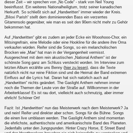
dieser Zeit – wir sprechen von „No Code“ - stark von Neil Young
beeinflusst. Ein weiteres Nationalheiligtum, trotz seiner kanadischen
Herkunft. So schließt sich auf „Handwritten“ immer wieder der Kreis.
„Biloxi Parish“ stellt dem dominierenden Bass ein verzerrtes
Gitarrensolo gegenüber, wie man es seit den 90ern nicht mehr zu Gehör
bekommen hat.
Auf „Handwritten“ gibt es zudem an jeder Ecke ein Wooohooo-Chor, ein
Mitsingrefrain, eine Melodie oder eine Hookline für die andere ihre Oma
verkaufen würden. Reifer sind die Songs, so ein melancholischen
Brocken wie „Mae“ hat man in der Vergangenheit vermisst.
Ausgerechnet mit dem rein akustischen „National Anthem“ ist der
schönste Song ganz am Schluss versteckt worden. Im Interview zum
letzten Album erzählte uns Benny (
hier zu lesen
), dass die Texte
natürlich nicht nur reine Fiktion sind und die Heimat der Band extremen
Einfluss auf die Lyrics hat. Daran hat sich natürlich auch auf
„Handwritten“ nichts geändert. The Gaslight Anthem nehmen immer
noch die Themen der Leute von der Straße auf. Willkommen in der
Arbeiterklasse! Es ist rau dort, vielleicht auch schmutzig, aber immer
ehrlich! Schöner Ort!
Fazit: Ist „Handwritten“ nun das Meisterwerk nach dem Meisterwerk? Ja
und nein! Reifer und direkter aber schon. Songs für die Bühne. Songs
die einen live umblasen werden. The Gaslight Anthem sind momentan
die ehrlichste, authentischste und amerikanischste Band des Planeten.
Jedenfalls unter den Jungspunden. Hinter Crazy Horse, E Street Band