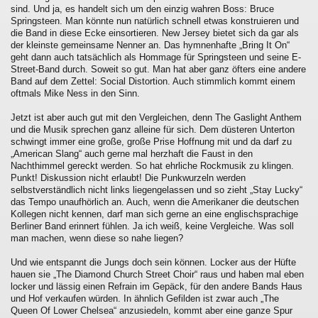
sind. Und ja, es handelt sich um den einzig wahren Boss: Bruce
Springsteen. Man könnte nun natürlich schnell etwas konstruieren und
die Band in diese Ecke einsortieren. New Jersey bietet sich da gar als
der kleinste gemeinsame Nenner an. Das hymnenhafte „Bring It On“
geht dann auch tatsächlich als Hommage für Springsteen und seine E-
Street-Band durch. Soweit so gut. Man hat aber ganz öfters eine andere
Band auf dem Zettel: Social Distortion. Auch stimmlich kommt einem
oftmals Mike Ness in den Sinn.
Jetzt ist aber auch gut mit den Vergleichen, denn The Gaslight Anthem
und die Musik sprechen ganz alleine für sich. Dem düsteren Unterton
schwingt immer eine große, große Prise Hoffnung mit und da darf zu
„American Slang“ auch gerne mal herzhaft die Faust in den
Nachthimmel gereckt werden. So hat ehrliche Rockmusik zu klingen.
Punkt! Diskussion nicht erlaubt! Die Punkwurzeln werden
selbstverständlich nicht links liegengelassen und so zieht „Stay Lucky“
das Tempo unaufhörlich an. Auch, wenn die Amerikaner die deutschen
Kollegen nicht kennen, darf man sich gerne an eine englischsprachige
Berliner Band erinnert fühlen. Ja ich weiß, keine Vergleiche. Was soll
man machen, wenn diese so nahe liegen?
Und wie entspannt die Jungs doch sein können. Locker aus der Hüfte
hauen sie „The Diamond Church Street Choir“ raus und haben mal eben
locker und lässig einen Refrain im Gepäck, für den andere Bands Haus
und Hof verkaufen würden. In ähnlich Gefilden ist zwar auch „The
Queen Of Lower Chelsea“ anzusiedeln, kommt aber eine ganze Spur