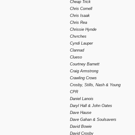
Cheap Trick
Chris Cornell
Chris Isaak
Chris Rea
Chrissie Hynde
Chvrches
Cyndi Lauper
Clannad
Clueso
Courtney Barnett
Craig Armstrong
Crawling Crows
Crosby, Stills, Nash & Young
CPR
Daniel Lanois
Daryl Hall & John Oates
Dave Hause
Dave Gahan & Soulsavers
David Bowie
David Crosby