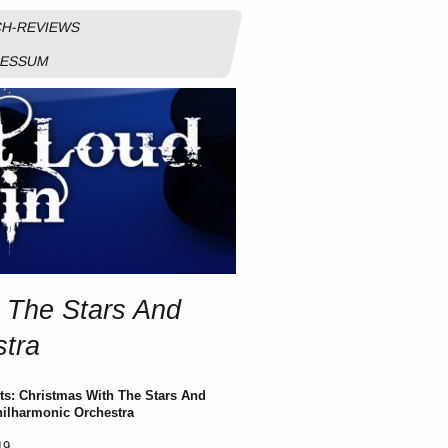
H-REVIEWS
RESSUM
h The Stars And
stra
sts: Christmas With The Stars And
hilharmonic Orchestra
y
19