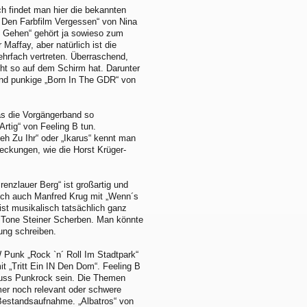
ch findet man hier die bekannten
 Den Farbfilm Vergessen“ von Nina
 Gehen“ gehört ja sowieso zum
Maffay, aber natürlich ist die
ehrfach vertreten. Überraschend,
ht so auf dem Schirm hat. Darunter
e und punkige „Born In The GDR“ von
s die Vorgängerband so
Artig“ von Feeling B tun.
eh Zu Ihr“ oder „Ikarus“ kennt man
eckungen, wie die Horst Krüger-
renzlauer Berg“ ist großartig und
lich auch Manfred Krug mit „Wenn´s
ist musikalisch tatsächlich ganz
n Tone Steiner Scherben. Man könnte
ung schreiben.
Punk „Rock `n´ Roll Im Stadtpark“
 „Tritt Ein IN Den Dom“. Feeling B
 muss Punkrock sein. Die Themen
mer noch relevant oder schwere
 Bestandsaufnahme. „Albatros“ von