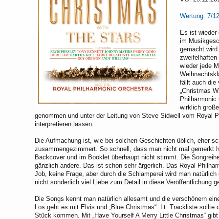
Wertung: 7/1
Es ist wieder
im Musikgesc
gemacht wird
zweifelhaften
wieder jede 
Weihnachtskl
fällt auch die
„Christmas W
Philharmonic 
wirklich groß
genommen und unter der Leitung von Steve Sidwell vom Royal P
interpretieren lassen.
Die Aufmachung ist, wie bei solchen Geschichten üblich, eher sc
zusammengezimmert. So schnell, dass man nicht mal gemerkt ha
Backcover und im Booklet überhaupt nicht stimmt. Die Songreihe
gänzlich andere. Das ist schon sehr ärgerlich. Das Royal Philha
Job, keine Frage, aber durch die Schlamperei wird man natürlich
nicht sonderlich viel Liebe zum Detail in diese Veröffentlichung g
Die Songs kennt man natürlich allesamt und die verschönern ein
Los geht es mit Elvis und „Blue Christmas“. Lt. Trackliste sollte
Stück kommen. Mit „Have Yourself A Merry Little Christmas“ gibt