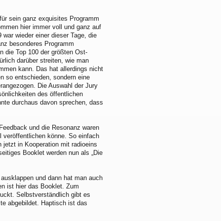
a für sein ganz exquisites Programm
ommen hier immer voll und ganz auf
 war wieder einer dieser Tage, die
ganz besonderes Programm
n die Top 100 der größten Ost-
rlich darüber streiten, wie man
mmen kann. Das hat allerdings nicht
en so entschieden, sondern eine
erangezogen. Die Auswahl der Jury
önlichkeiten des öffentlichen
nnte durchaus davon sprechen, dass
s Feedback und die Resonanz waren
ll veröffentlichen könne. So einfach
jetzt in Kooperation mit radioeins
seitiges Booklet werden nun als „Die
r ausklappen und dann hat man auch
n ist hier das Booklet. Zum
uckt. Selbstverständlich gibt es
ste abgebildet. Haptisch ist das