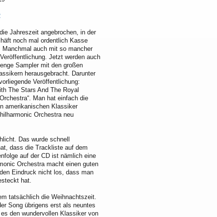
2
 die Jahreszeit angebrochen, in der
häft noch mal ordentlich Kasse
. Manchmal auch mit so mancher
 Veröffentlichung. Jetzt werden auch
Menge Sampler mit den großen
assikern herausgebracht. Darunter
 vorliegende Veröffentlichung:
ith The Stars And The Royal
Orchestra“. Man hat einfach die
en amerikanischen Klassiker
hilharmonic Orchestra neu
hlicht. Das wurde schnell
t, dass die Trackliste auf dem
nfolge auf der CD ist nämlich eine
rmonic Orchestra macht einen guten
 den Eindruck nicht los, dass man
esteckt hat.
em tatsächlich die Weihnachtszeit.
 der Song übrigens erst als neuntes
 es den wundervollen Klassiker von