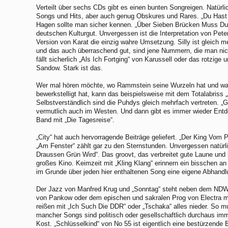
Verteilt über sechs CDs gibt es einen bunten Songreigen. Natürli
Songs und Hits, aber auch genug Obskures und Rares. „Du Hast
Hagen sollte man sicher kennen. „Über Sieben Brücken Muss Du
deutschen Kulturgut. Unvergessen ist die Interpretation von Peter 
Version von Karat die einzig wahre Umsetzung. Silly ist gleich m
und das auch überraschend gut, sind jene Nummern, die man nic
fällt sicherlich „Als Ich Fortging“ von Karussell oder das rotzig
Sandow. Stark ist das.
Wer mal hören möchte, wo Rammstein seine Wurzeln hat und wa
bewerkstelligt hat, kann das beispielsweise mit dem Totalabriss „
Selbstverständlich sind die Puhdys gleich mehrfach vertreten. „G
vermutlich auch im Westen. Und dann gibt es immer wieder Entd
Band mit „Die Tagesreise“.
„City“ hat auch hervorragende Beiträge geliefert. „Der King Vom P
„Am Fenster“ zählt gar zu den Sternstunden. Unvergessen natür
Draussen Grün Wird“. Das groovt, das verbreitet gute Laune und 
großes Kino. Keimzeit mit „Kling Klang“ erinnern ein bisschen a
im Grunde über jeden hier enthaltenen Song eine eigene Abhandl
Der Jazz von Manfred Krug und „Sonntag“ steht neben dem NDW 
von Pankow oder dem epischen und sakralen Prog von Electra mit
reißen mit „Ich Such Die DDR“ oder „Tschaka“ alles nieder. So
mancher Songs sind politisch oder gesellschaftlich durchaus im
Kost. „Schlüsselkind“ von No 55 ist eigentlich eine bestürzende