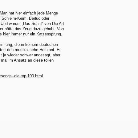
. Man hat hier einfach jede Menge
 Schleim-Keim, Berluc oder
. Und warum „Das Schiff“ von Die Art
er hätte das Zeug dazu gehabt. Von
 hier immer nur ein Katzensprung.
ammlung, die in keinem deutschen
tert den musikalische Horizont. Es
st ja wieder schwer angesagt, aber
 mal im Ansatz an diese tollen
tsongs--die-top-100.html