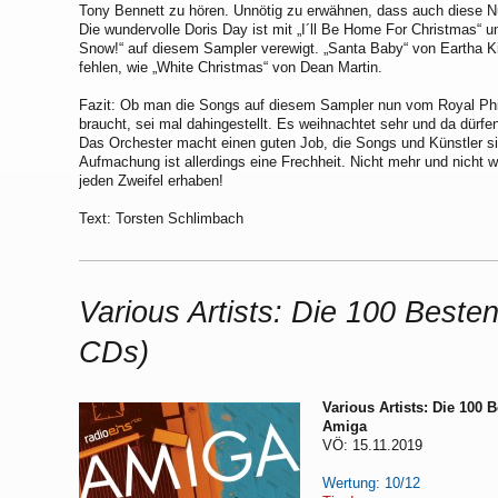
Tony Bennett zu hören. Unnötig zu erwähnen, dass auch diese Nu
Die wundervolle Doris Day ist mit „I´ll Be Home For Christmas“ un
Snow!“ auf diesem Sampler verewigt. „Santa Baby“ von Eartha Kit
fehlen, wie „White Christmas“ von Dean Martin.
Fazit: Ob man die Songs auf diesem Sampler nun vom Royal Philh
braucht, sei mal dahingestellt. Es weihnachtet sehr und da dürfen
Das Orchester macht einen guten Job, die Songs und Künstler s
Aufmachung ist allerdings eine Frechheit. Nicht mehr und nicht we
jeden Zweifel erhaben!
Text: Torsten Schlimbach
Various Artists: Die 100 Beste
CDs)
Various Artists: Die 100 
Amiga
VÖ: 15.11.2019
Wertung: 10/12