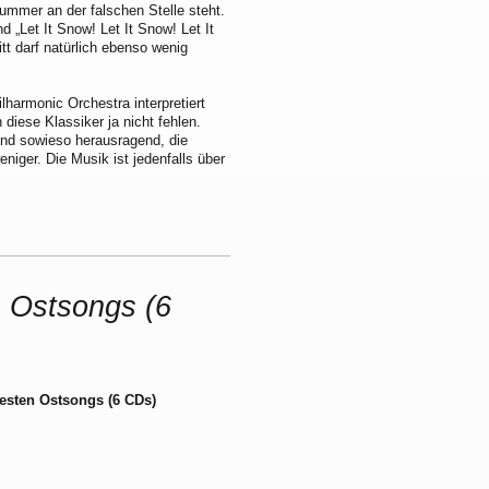
mmer an der falschen Stelle steht.
d „Let It Snow! Let It Snow! Let It
t darf natürlich ebenso wenig
armonic Orchestra interpretiert
 diese Klassiker ja nicht fehlen.
ind sowieso herausragend, die
niger. Die Musik ist jedenfalls über
n Ostsongs (6
Besten Ostsongs (6 CDs)