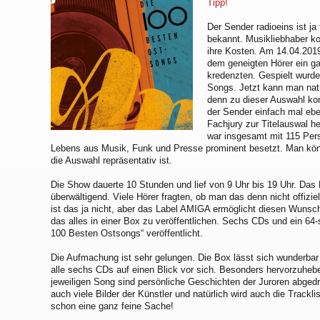
Tipp!
Der Sender radioeins ist j
bekannt. Musikliebhaber k
ihre Kosten. Am 14.04.2019
dem geneigten Hörer ein 
kredenzten. Gespielt wurde
Songs. Jetzt kann man natü
denn zu dieser Auswahl ko
der Sender einfach mal eb
Fachjury zur Titelauswal h
war insgesamt mit 115 Pers
Lebens aus Musik, Funk und Presse prominent besetzt. Man kö
die Auswahl repräsentativ ist.
Die Show dauerte 10 Stunden und lief von 9 Uhr bis 19 Uhr. Da
überwältigend. Viele Hörer fragten, ob man das denn nicht offizie
ist das ja nicht, aber das Label AMIGA ermöglicht diesen Wunsch 
das alles in einer Box zu veröffentlichen. Sechs CDs und ein 64-
100 Besten Ostsongs“ veröffentlicht.
Die Aufmachung ist sehr gelungen. Die Box lässt sich wunderba
alle sechs CDs auf einen Blick vor sich. Besonders hervorzuhebe
jeweiligen Song sind persönliche Geschichten der Juroren abgedr
auch viele Bilder der Künstler und natürlich wird auch die Trackli
schon eine ganz feine Sache!