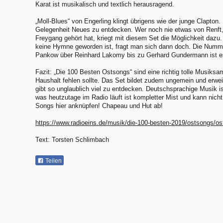
Karat ist musikalisch und textlich herausragend.
„Moll-Blues“ von Engerling klingt übrigens wie der junge Clapton
Gelegenheit Neues zu entdecken. Wer noch nie etwas von Renft,
Freygang gehört hat, kriegt mit diesem Set die Möglichkeit dazu
keine Hymne geworden ist, fragt man sich dann doch. Die Numm
Pankow über Reinhard Lakomy bis zu Gerhard Gundermann ist es
Fazit: „Die 100 Besten Ostsongs“ sind eine richtig tolle Musiks
Haushalt fehlen sollte. Das Set bildet zudem ungemein und erwei
gibt so unglaublich viel zu entdecken. Deutschsprachige Musik i
was heutzutage im Radio läuft ist kompletter Mist und kann nicht
Songs hier anknüpfen! Chapeau und Hut ab!
https://www.radioeins.de/musik/die-100-besten-2019/ostsongs/os
Text: Torsten Schlimbach
Teilen