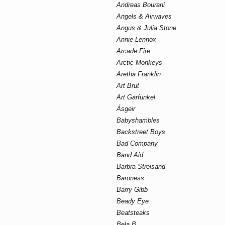
Andreas Bourani
Angels & Airwaves
Angus & Julia Stone
Annie Lennox
Arcade Fire
Arctic Monkeys
Aretha Franklin
Art Brut
Art Garfunkel
Ásgeir
Babyshambles
Backstreet Boys
Bad Company
Band Aid
Barbra Streisand
Baroness
Barry Gibb
Beady Eye
Beatsteaks
Bela B