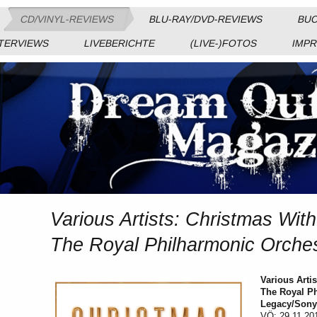
CD/VINYL-REVIEWS
BLU-RAY/DVD-REVIEWS
BUC
TERVIEWS
LIVEBERICHTE
(LIVE-)FOTOS
IMP
Various Artists: Christmas Wit
The Royal Philharmonic Orche
Various Arti
The Royal P
Legacy/Son
VÖ: 29.11.20