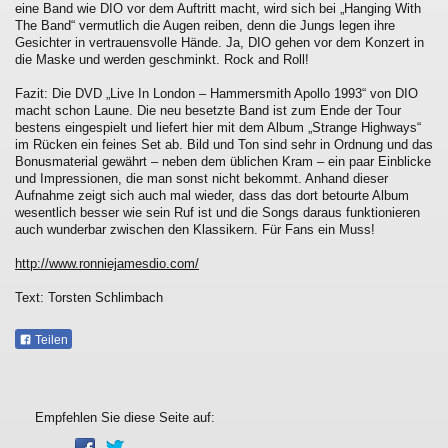
eine Band wie DIO vor dem Auftritt macht, wird sich bei „Hanging With
The Band“ vermutlich die Augen reiben, denn die Jungs legen ihre
Gesichter in vertrauensvolle Hände. Ja, DIO gehen vor dem Konzert in
die Maske und werden geschminkt. Rock and Roll!
Fazit: Die DVD „Live In London – Hammersmith Apollo 1993“ von DIO
macht schon Laune. Die neu besetzte Band ist zum Ende der Tour
bestens eingespielt und liefert hier mit dem Album „Strange Highways“
im Rücken ein feines Set ab. Bild und Ton sind sehr in Ordnung und das
Bonusmaterial gewährt – neben dem üblichen Kram – ein paar Einblicke
und Impressionen, die man sonst nicht bekommt. Anhand dieser
Aufnahme zeigt sich auch mal wieder, dass das dort betourte Album
wesentlich besser wie sein Ruf ist und die Songs daraus funktionieren
auch wunderbar zwischen den Klassikern. Für Fans ein Muss!
http://www.ronniejamesdio.com/
Text: Torsten Schlimbach
Teilen
Empfehlen Sie diese Seite auf: