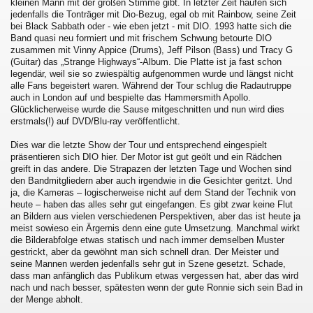
kleinen Mann mit der großen Stimme gibt. In letzter Zeit häufen sich
jedenfalls die Tonträger mit Dio-Bezug, egal ob mit Rainbow, seine Zeit
bei Black Sabbath oder - wie eben jetzt - mit DIO. 1993 hatte sich die
Band quasi neu formiert und mit frischem Schwung betourte DIO
zusammen mit Vinny Appice (Drums), Jeff Pilson (Bass) und Tracy G
(Guitar) das „Strange Highways“-Album. Die Platte ist ja fast schon
legendär, weil sie so zwiespältig aufgenommen wurde und längst nicht
alle Fans begeistert waren. Während der Tour schlug die Radautruppe
auch in London auf und bespielte das Hammersmith Apollo.
Glücklicherweise wurde die Sause mitgeschnitten und nun wird dies
erstmals(!) auf DVD/Blu-ray veröffentlicht.
Dies war die letzte Show der Tour und entsprechend eingespielt
präsentieren sich DIO hier. Der Motor ist gut geölt und ein Rädchen
greift in das andere. Die Strapazen der letzten Tage und Wochen sind
den Bandmitgliedern aber auch irgendwie in die Gesichter geritzt. Und
ja, die Kameras – logischerweise nicht auf dem Stand der Technik von
heute – haben das alles sehr gut eingefangen. Es gibt zwar keine Flut
an Bildern aus vielen verschiedenen Perspektiven, aber das ist heute ja
meist sowieso ein Ärgernis denn eine gute Umsetzung. Manchmal wirkt
die Bilderabfolge etwas statisch und nach immer demselben Muster
gestrickt, aber da gewöhnt man sich schnell dran. Der Meister und
seine Mannen werden jedenfalls sehr gut in Szene gesetzt. Schade,
dass man anfänglich das Publikum etwas vergessen hat, aber das wird
nach und nach besser, spätesten wenn der gute Ronnie sich sein Bad in
der Menge abholt.