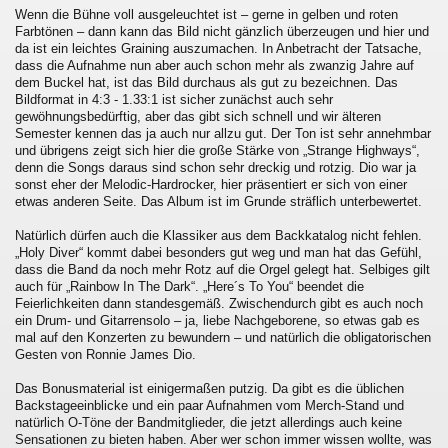
Wenn die Bühne voll ausgeleuchtet ist – gerne in gelben und roten
Farbtönen – dann kann das Bild nicht gänzlich überzeugen und hier und
da ist ein leichtes Graining auszumachen. In Anbetracht der Tatsache,
dass die Aufnahme nun aber auch schon mehr als zwanzig Jahre auf
dem Buckel hat, ist das Bild durchaus als gut zu bezeichnen. Das
Bildformat in 4:3 - 1.33:1 ist sicher zunächst auch sehr
gewöhnungsbedürftig, aber das gibt sich schnell und wir älteren
Semester kennen das ja auch nur allzu gut. Der Ton ist sehr annehmbar
und übrigens zeigt sich hier die große Stärke von „Strange Highways“,
denn die Songs daraus sind schon sehr dreckig und rotzig. Dio war ja
sonst eher der Melodic-Hardrocker, hier präsentiert er sich von einer
etwas anderen Seite. Das Album ist im Grunde sträflich unterbewertet.
Natürlich dürfen auch die Klassiker aus dem Backkatalog nicht fehlen.
„Holy Diver“ kommt dabei besonders gut weg und man hat das Gefühl,
dass die Band da noch mehr Rotz auf die Orgel gelegt hat. Selbiges gilt
auch für „Rainbow In The Dark“. „Here´s To You“ beendet die
Feierlichkeiten dann standesgemäß. Zwischendurch gibt es auch noch
ein Drum- und Gitarrensolo – ja, liebe Nachgeborene, so etwas gab es
mal auf den Konzerten zu bewundern – und natürlich die obligatorischen
Gesten von Ronnie James Dio.
Das Bonusmaterial ist einigermaßen putzig. Da gibt es die üblichen
Backstageeinblicke und ein paar Aufnahmen vom Merch-Stand und
natürlich O-Töne der Bandmitglieder, die jetzt allerdings auch keine
Sensationen zu bieten haben. Aber wer schon immer wissen wollte, was