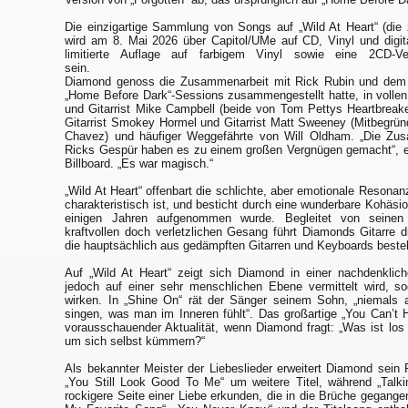
Die einzigartige Sammlung von Songs auf „Wild At Heart“ (die z
wird am 8. Mai 2026 über Capitol/UMe auf CD, Vinyl und digital
limitierte Auflage auf farbigem Vinyl sowie eine 2CD-Ver
sein.
Diamond genoss die Zusammenarbeit mit Rick Rubin und dem All
„Home Before Dark“-Sessions zusammengestellt hatte, in voll
und Gitarrist Mike Campbell (beide von Tom Pettys Heartbreake
Gitarrist Smokey Hormel und Gitarrist Matt Sweeney (Mitbegrü
Chavez) und häufiger Weggefährte von Will Oldham. „Die Zu
Ricks Gespür haben es zu einem großen Vergnügen gemacht“, 
Billboard. „Es war magisch.“
„Wild At Heart“ offenbart die schlichte, aber emotionale Resonanz
charakteristisch ist, und besticht durch eine wunderbare Kohäsio
einigen Jahren aufgenommen wurde. Begleitet von seinen
kraftvollen doch verletzlichen Gesang führt Diamonds Gitarre 
die hauptsächlich aus gedämpften Gitarren und Keyboards beste
Auf „Wild At Heart“ zeigt sich Diamond in einer nachdenklic
jedoch auf einer sehr menschlichen Ebene vermittelt wird, so
wirken. In „Shine On“ rät der Sänger seinem Sohn, „niemals a
singen, was man im Inneren fühlt“. Das großartige „You Can’t H
vorausschauender Aktualität, wenn Diamond fragt: „Was ist los 
um sich selbst kümmern?“
Als bekannter Meister der Liebeslieder erweitert Diamond sein 
„You Still Look Good To Me“ um weitere Titel, während „Talki
rockigere Seite einer Liebe erkunden, die in die Brüche gegangen