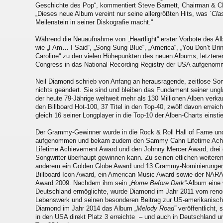
Geschichte des Pop“, kommentiert Steve Barnett, Chairman & C
„Dieses neue Album vereint nur seine allergrößten Hits, was `
Cla
Meilenstein in seiner Diskografie macht.“
Während die Neuaufnahme von „Heartlight“ erster Vorbote des Al
wie „I Am… I Said“, „Song Sung Blue“, „America“, „You Don’t Br
Caroline“ zu den vielen Höhepunkten des neuen Albums; letzterer
Congress in das National Recording Registry der USA aufgenom
Neil Diamond schrieb von Anfang an herausragende, zeitlose Son
nichts geändert. Sie sind und bleiben das Fundament seiner ungl
der heute 79-Jährige weltweit mehr als 130 Millionen Alben verka
den Billboard Hot-100, 37 Titel in den Top-40, zwölf davon erreic
gleich 16 seiner Longplayer in die Top-10 der Alben-Charts einsti
Der Grammy-Gewinner wurde in die Rock & Roll Hall of Fame und
aufgenommen und bekam zudem den Sammy Cahn Lifetime Ach
Lifetime Achievement Award und den Johnny Mercer Award, drei d
Songwriter überhaupt gewinnen kann. Zu seinen etlichen weitere
anderem ein Golden Globe Award und 13 Grammy-Nominierungen
Billboard Icon Award, ein American Music Award sowie der NAR
Award 2009. Nachdem ihm sein „
Home Before Dark“
-Album eine 
Deutschland ermöglichte, wurde Diamond im Jahr 2011 vom reno
Lebenswerk und seinen besonderen Beitrag zur US-amerikanischen
Diamond im Jahr 2014 das Album „
Melody Road“
veröffentlicht, 
in den USA direkt Platz 3 erreichte – und auch in Deutschland u