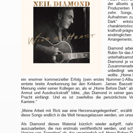
der allseits
Produzenten 
zehn Songs,
Aufnahmen zu
Dark“ entst
charakteristis
kraftvoll-
eindringlic
Arrangements
Diamond arbe
Rubin für das 
unterhaltsams
Diamond je ver
Zusammenarbe
unbedingt wi
wollte. „Home
ein enormer kommerzieller Erfolg (sein erstes Nummer-1-Alb
erntete breite Anerkennung bei den Kritikern. James Basset
Meinung vieler seiner Kollegen an, als er „Home Before Dark“ al
Anmut und Ausdruckskraft“ lobte, „das Diamond in seiner ga
Pracht einfängt. Und es ist zweifellos die persönlichste V
Karriere.“
„Meine Arbeit mit Rick war eine Herzensangelegenheit“, erzählt
diese Songs endlich in die Welt hinausgelassen werden, um unser
Als Diamond dieses Material kürzlich wieder aufgriff, n
auszuarbeiten, die nun erstmals veröffentlicht werden, und sch
Version von „Forgotten“ ab, das ursprünglich auf „Home Before D