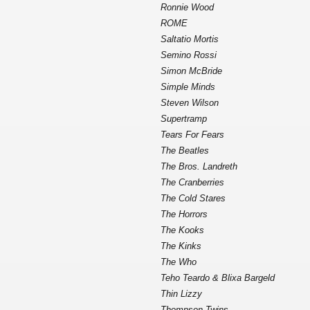
Ronnie Wood
ROME
Saltatio Mortis
Semino Rossi
Simon McBride
Simple Minds
Steven Wilson
Supertramp
Tears For Fears
The Beatles
The Bros. Landreth
The Cranberries
The Cold Stares
The Horrors
The Kooks
The Kinks
The Who
Teho Teardo & Blixa Bargeld
Thin Lizzy
Thompson Twins