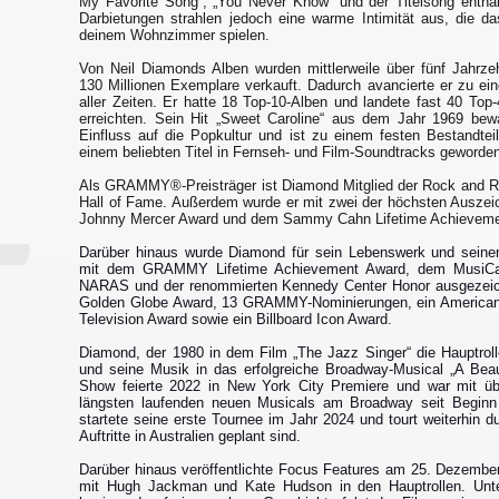
My Favorite Song“, „You Never Know“ und der Titelsong entha
Darbietungen strahlen jedoch eine warme Intimität aus, die das
deinem Wohnzimmer spielen.
Von Neil Diamonds Alben wurden mittlerweile über fünf Jahrze
130 Millionen Exemplare verkauft. Dadurch avancierte er zu ei
aller Zeiten. Er hatte 18 Top-10-Alben und landete fast 40 Top
erreichten. Sein Hit „Sweet Caroline“ aus dem Jahr 1969 be
Einfluss auf die Popkultur und ist zu einem festen Bestandtei
einem beliebten Titel in Fernseh- und Film-Soundtracks geworde
Als GRAMMY®-Preisträger ist Diamond Mitglied der Rock and Ro
Hall of Fame. Außerdem wurde er mit zwei der höchsten Auszei
Johnny Mercer Award und dem Sammy Cahn Lifetime Achieveme
Darüber hinaus wurde Diamond für sein Lebenswerk und seinen
mit dem GRAMMY Lifetime Achievement Award, dem MusiCar
NARAS und der renommierten Kennedy Center Honor ausgezeich
Golden Globe Award, 13 GRAMMY-Nominierungen, ein American
Television Award sowie ein Billboard Icon Award.
Diamond, der 1980 in dem Film „The Jazz Singer“ die Hauptrolle
und seine Musik in das erfolgreiche Broadway-Musical „A Beau
Show feierte 2022 in New York City Premiere und war mit üb
längsten laufenden neuen Musicals am Broadway seit Beginn 
startete seine erste Tournee im Jahr 2024 und tourt weiterhin 
Auftritte in Australien geplant sind.
Darüber hinaus veröffentlichte Focus Features am 25. Dezembe
mit Hugh Jackman und Kate Hudson in den Hauptrollen. Unte