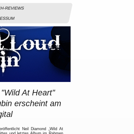
H-REVIEWS
RESSUM
"Wild At Heart"
bin erscheint am
ital
öffentlicht Neil Diamond „Wild At
drittes und letztes Album im Rahmen