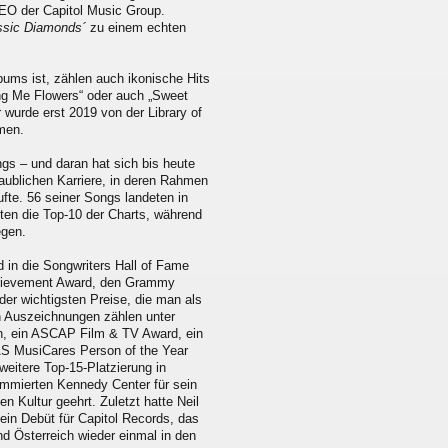
EO der Capitol Music Group.
ssic Diamonds´
zu einem echten
bums ist, zählen auch ikonische Hits
ing Me Flowers“ oder auch „Sweet
 wurde erst 2019 von der Library of
men.
gs – und daran hat sich bis heute
aublichen Karriere, in deren Rahmen
ufte. 56 seiner Songs landeten in
hten die Top-10 der Charts, während
egen.
 in die Songwriters Hall of Fame
ievement Award, den Grammy
er wichtigsten Preise, die man als
n Auszeichnungen zählen unter
, ein ASCAP Film & TV Award, ein
AS MusiCares Person of the Year
weitere Top-15-Platzierung in
mmierten Kennedy Center für sein
 Kultur geehrt. Zuletzt hatte Neil
sein Debüt für Capitol Records, das
nd Österreich wieder einmal in den