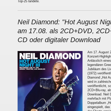
Top-25 landete.
Neil Diamond: "Hot August Night
am 17.08. als 2CD+DVD, 2CD+
CD oder digitaler Download
Am 17. August 2
Konzert-Highlig
Anlässlich ein
legendären Gree
Jubiläum des Li
(1972) veröffent
Diamond „Hot Au
wird in zahlreic
veröffentlicht,
2CD+Blu-ray, als
Download. Neil 
mehrfach mit Pl
Doppelalbum „Ho
eingespielt, da