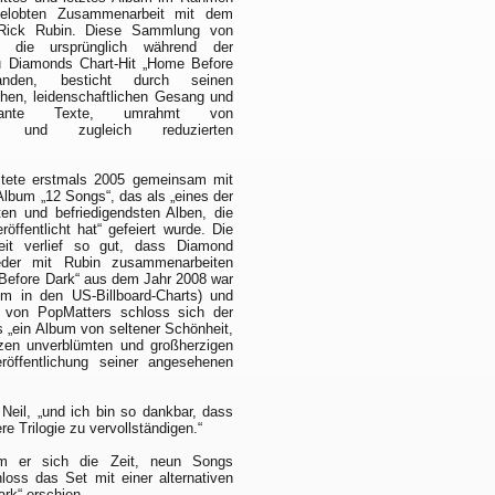
 gelobten Zusammenarbeit mit dem
Rick Rubin. Diese Sammlung von
 die ursprünglich während der
 Diamonds Chart-Hit „Home Before
anden, besticht durch seinen
chen, leidenschaftlichen Gesang und
prägnante Texte, umrahmt von
hen und zugleich reduzierten
.
itete erstmals 2005 gemeinsam mit
Album „12 Songs“, das als „eines der
ten und befriedigendsten Alben, die
öffentlicht hat“ gefeiert wurde. Die
it verlief so gut, dass Diamond
eder mit Rubin zusammenarbeiten
 Before Dark“ aus dem Jahr 2008 war
um in den US-Billboard-Charts) und
t von PopMatters schloss sich der
s „ein Album von seltener Schönheit,
nzen unverblümten und großherzigen
eröffentlichung seiner angesehenen
 Neil, „und ich bin so dankbar, dass
e Trilogie zu vervollständigen.“
ahm er sich die Zeit, neun Songs
loss das Set mit einer alternativen
ark“ erschien.