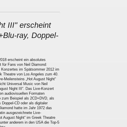
 III" erscheint
Blu-ray, Doppel-
018 erscheint ein absolutes
ht für Fans von Neil Diamond:
es Konzertes im Spätsommer 2012 im
k Theatre von Los Angeles zum 40.
ve-Meilensteins „Hot August Night“
licht Universal Music von Neil
gust Night III“. Das Live-Konzert
hen audiovisuellen Formaten
 so zum Beispiel als 2CD+DVD, als
 Doppel-CD oder als digitaler
Diamond hatte im Jahr 1972 das
atin ausgezeichnete Live-
t August Night“ im Greek Theatre
s unter anderem in den USA die Top-5