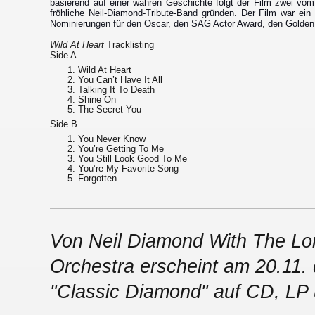
basierend auf einer wahren Geschichte folgt der Film zwei vom
fröhliche Neil-Diamond-Tribute-Band gründen. Der Film war ein
Nominierungen für den Oscar, den SAG Actor Award, den Golden
Wild At Heart
Tracklisting
Side A
Wild At Heart
You Can’t Have It All
Talking It To Death
Shine On
The Secret You
Side B
You Never Know
You’re Getting To Me
You Still Look Good To Me
You’re My Favorite Song
Forgotten
Von Neil Diamond With The L
Orchestra erscheint am 20.11.
"Classic Diamond" auf CD, LP u