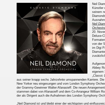
Neil Diam
Künstler 
seinem n
Diamonds“
Ausnahme
Neil Dia
Orchestr
20. Nove
Deluxe-CD
Formaten
von der 
im Digi P
Diamante
zusätzlic
Aufgenom
Abbey Ro
eigenem S
„
Classic
aus seiner knapp sechs Jahrzehnte umspannenden Karriere. Di
New Yorker neu eingesungen und vom London Symphony Orchestra
der Grammy-Gewinner Walter Afanasieff. Die neuen Arrangement
stammen dabei von Afanasieff und dem Co-Arrangeur William Ro
der als Dirigent auch die Aufnahmen des London Symphony Orche
„Neil Diamond ist und bleibt einer der wichtigsten und einflussre