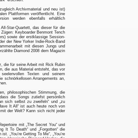
ugleich Archivmaterial und neu ist)
en Plattformen veröffentlicht. Eine
sion werden ebenfalls erhältlich
-Star-Quartett, das dieser für die
en Zügen: Keyboarder Benmont Tench
rs) sowie der erstklassige Session-
nder der New Yorker Indie-Rock-Band
sammenarbeit mit diesen Jungs und
erzählte Diamond 2008 dem Magazin
, die für seine Arbeit mit Rick Rubin
n, die aus Material entsteht, das vor
 seelenvollen Texten und seinem
die schnörkellosen Arrangements an,
hen.
hen, philosophischen Stimmung, die
dass die Songs zutiefst persönlich
n sich selbst zu zweifeln“ und „zu
ave It All“ ist auch heute noch von
mit der Welt? Kann sich nicht jeder
Repertoire mit „The Secret You“ und
ng It To Death“ und „Forgotten“ die
 ist. „You’re Getting To Me“, „You’re