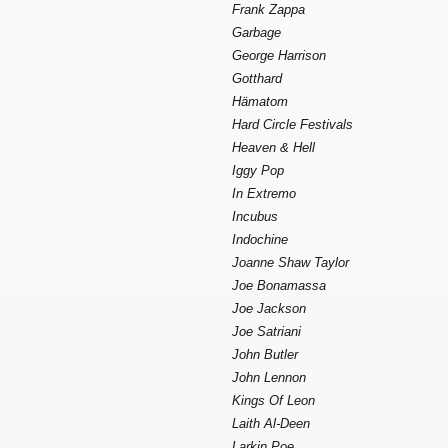
Frank Zappa
Garbage
George Harrison
Gotthard
Hämatom
Hard Circle Festivals
Heaven & Hell
Iggy Pop
In Extremo
Incubus
Indochine
Joanne Shaw Taylor
Joe Bonamassa
Joe Jackson
Joe Satriani
John Butler
John Lennon
Kings Of Leon
Laith Al-Deen
Larkin Poe