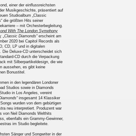
ond, einer der einflussreichsten
der Musikgeschichte, präsentiert auf
euen Studioalbum „Classic
 die größten Hits seiner
karriere – mit Orchesterbegleitung.
mond With The London Symphony
a
: „Classic Diamonds“
erscheint am
mber 2020 bei Capitol Records als
, CD, LP und in digitalen
. Die Deluxe-CD unterscheidet sich
Standard-CD durch die Verpackung
ack mit Silberpartikeldesign, die wie
n aussehen, es gibt keine
hen Bonustitel.
men in den legendären Londoner
ad Studios sowie in Diamonds
tudio in Los Angeles, vereint
 Diamonds“
insgesamt 14 Klassiker
e Songs wurden von dem gebürtigen
 neu interpretiert. Produzent war
s von Neil Diamonds Welthits
ss, ebenfalls ein Grammy-Gewinner,
stras im Studio begleitete.
ichsten Sänger und Songwriter in der