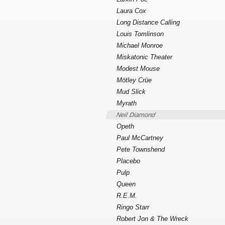
Laura Cox
Long Distance Calling
Louis Tomlinson
Michael Monroe
Miskatonic Theater
Modest Mouse
Mötley Crüe
Mud Slick
Myrath
Neil Diamond
Opeth
Paul McCartney
Pete Townshend
Placebo
Pulp
Queen
R.E.M.
Ringo Starr
Robert Jon & The Wreck