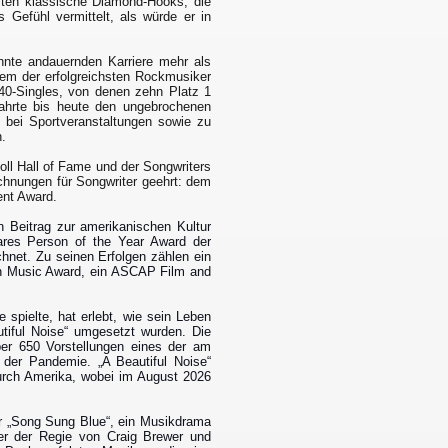
lten klassische Diamond-Hooks; die
 Gefühl vermittelt, als würde er in
hnte andauernden Karriere mehr als
nem der erfolgreichsten Rockmusiker
-40-Singles, von denen zehn Platz 1
wahrte bis heute den ungebrochenen
l bei Sportveranstaltungen sowie zu
n.
ll Hall of Fame und der Songwriters
chnungen für Songwriter geehrt: dem
nt Award.
 Beitrag zur amerikanischen Kultur
es Person of the Year Award der
net. Zu seinen Erfolgen zählen ein
 Music Award, ein ASCAP Film and
 spielte, hat erlebt, wie sein Leben
tiful Noise“ umgesetzt wurden. Die
er 650 Vorstellungen eines der am
der Pandemie. „A Beautiful Noise“
durch Amerika, wobei im August 2026
r „Song Sung Blue“, ein Musikdrama
r der Regie von Craig Brewer und