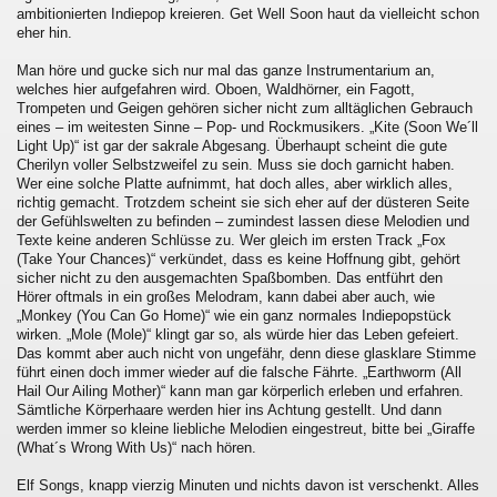
ambitionierten Indiepop kreieren. Get Well Soon haut da vielleicht schon
eher hin.
Man höre und gucke sich nur mal das ganze Instrumentarium an,
welches hier aufgefahren wird. Oboen, Waldhörner, ein Fagott,
Trompeten und Geigen gehören sicher nicht zum alltäglichen Gebrauch
eines – im weitesten Sinne – Pop- und Rockmusikers. „Kite (Soon We´ll
Light Up)“ ist gar der sakrale Abgesang. Überhaupt scheint die gute
Cherilyn voller Selbstzweifel zu sein. Muss sie doch garnicht haben.
Wer eine solche Platte aufnimmt, hat doch alles, aber wirklich alles,
richtig gemacht. Trotzdem scheint sie sich eher auf der düsteren Seite
der Gefühlswelten zu befinden – zumindest lassen diese Melodien und
Texte keine anderen Schlüsse zu. Wer gleich im ersten Track „Fox
(Take Your Chances)“ verkündet, dass es keine Hoffnung gibt, gehört
sicher nicht zu den ausgemachten Spaßbomben. Das entführt den
Hörer oftmals in ein großes Melodram, kann dabei aber auch, wie
„Monkey (You Can Go Home)“ wie ein ganz normales Indiepopstück
wirken. „Mole (Mole)“ klingt gar so, als würde hier das Leben gefeiert.
Das kommt aber auch nicht von ungefähr, denn diese glasklare Stimme
führt einen doch immer wieder auf die falsche Fährte. „Earthworm (All
Hail Our Ailing Mother)“ kann man gar körperlich erleben und erfahren.
Sämtliche Körperhaare werden hier ins Achtung gestellt. Und dann
werden immer so kleine liebliche Melodien eingestreut, bitte bei „Giraffe
(What´s Wrong With Us)“ nach hören.
Elf Songs, knapp vierzig Minuten und nichts davon ist verschenkt. Alles