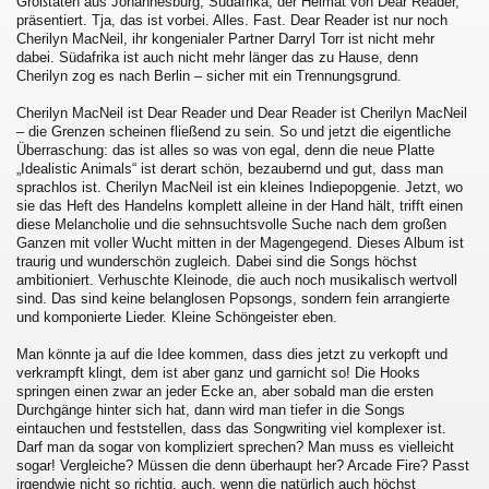
Großtaten aus Johannesburg, Südafrika, der Heimat von Dear Reader,
präsentiert. Tja, das ist vorbei. Alles. Fast. Dear Reader ist nur noch
Cherilyn MacNeil, ihr kongenialer Partner Darryl Torr ist nicht mehr
dabei. Südafrika ist auch nicht mehr länger das zu Hause, denn
Cherilyn zog es nach Berlin – sicher mit ein Trennungsgrund.
Cherilyn MacNeil ist Dear Reader und Dear Reader ist Cherilyn MacNeil
– die Grenzen scheinen fließend zu sein. So und jetzt die eigentliche
Überraschung: das ist alles so was von egal, denn die neue Platte
„Idealistic Animals“ ist derart schön, bezaubernd und gut, dass man
sprachlos ist. Cherilyn MacNeil ist ein kleines Indiepopgenie. Jetzt, wo
sie das Heft des Handelns komplett alleine in der Hand hält, trifft einen
diese Melancholie und die sehnsuchtsvolle Suche nach dem großen
Ganzen mit voller Wucht mitten in der Magengegend. Dieses Album ist
traurig und wunderschön zugleich. Dabei sind die Songs höchst
ambitioniert. Verhuschte Kleinode, die auch noch musikalisch wertvoll
sind. Das sind keine belanglosen Popsongs, sondern fein arrangierte
und komponierte Lieder. Kleine Schöngeister eben.
Man könnte ja auf die Idee kommen, dass dies jetzt zu verkopft und
verkrampft klingt, dem ist aber ganz und garnicht so! Die Hooks
springen einen zwar an jeder Ecke an, aber sobald man die ersten
Durchgänge hinter sich hat, dann wird man tiefer in die Songs
eintauchen und feststellen, dass das Songwriting viel komplexer ist.
Darf man da sogar von kompliziert sprechen? Man muss es vielleicht
sogar! Vergleiche? Müssen die denn überhaupt her? Arcade Fire? Passt
irgendwie nicht so richtig, auch, wenn die natürlich auch höchst