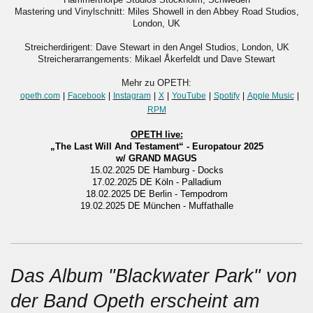
Mastering und Vinylschnitt: Miles Showell in den Abbey Road Studios,
London, UK
Streicherdirigent: Dave Stewart in den Angel Studios, London, UK
Streicherarrangements: Mikael Åkerfeldt und Dave Stewart
Mehr zu OPETH:
opeth.com
|
Facebook
|
Instagram
|
X
|
YouTube
|
Spotify
|
Apple Music
|
RPM
OPETH live:
„The Last Will And Testament“ - Europatour 2025
w/ GRAND MAGUS
15.02.2025 DE Hamburg - Docks
17.02.2025 DE Köln - Palladium
18.02.2025 DE Berlin - Tempodrom
19.02.2025 DE München - Muffathalle
Das Album "Blackwater Park" von
der Band Opeth erscheint am