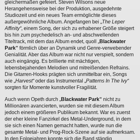
gleichermaßen gefeiert. Steven Wilsons neue
Herangehensweise bei der Produktion, ausgedehnte
Studiozeit und ein neues Team ermöglichte dieses
außergewöhnliche Album. Angefangen bei „
The Leper
Affinity“
, einem Song, der sich zu erhabener Größe steigert
bis hin zum psychedelisch an- und abschwellenden
Titeltrack, mit dem das Album endet, quoll „
Blackwater
Park“
förmlich über an Dynamik und Genre-verwebender
Genialität. Aber das Album war nicht nur verspielt, sondern
auch eingängig. Es brillierte mit mächtigen,
lebensbejahenden Melodien und mitreißenden Refrains.
Die Gitarren-Hooks prägten sich unmittelbar ein, Songs
wie „
Harvest“
oder das Instrumental „
Patterns In The Ivy“
sorgten für Momente kunstvoller Fragilität.
Auch wenn Opeth durch „
Blackwater Park“
nicht zu
Millionären avancierten, wurden sie mit diesem Album
jedoch einem größeren Publikum bekannt. War es zuerst
der eher kleine Fanzirkel des Metal-Underground, in dem
sie sich einen Namen gemacht hatten, wurde nun die
gesamte Metal- und Prog-Rock-Szene auf sie aufmerksam.
In den Folgejahren konnte sich die Band ständig