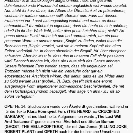
Freunden bzw. Bandkollegen aufgenommen habt. Der gesamte
dahintersteckende Prozess hat einfach unglaublich viel Freude bereitet.
Nun steht ihr kurz davor, das Album der Öffentlichkeit zu präsentieren,
weshalb ihr darüber sprechen sollt. Bereitet eure Fans auf dessen
Erscheinen vor. Lasst sie ungeduldig werden und macht es ihnen
schmackhaft! Ihr möchtet ja eigentlich, dass die Leute es sich anhören,
oder? Da ihr das Werk liebt, sollte dies ja ein Leichtes sein, nicht? An
genau diesem Punkt stehe ich nun und sammle mich, um ein paar
passende Worte zu unserer neuen ‚Single‘ zu finden, wobei mich die
Bezeichnung ‚Single‘ verwirrt, weil sie in meinem Kopf mit den alten
Zeiten verknüpft ist, in denen obendrein der Begriff ‚Hit‘ über ebenjener
schwebte. Aber ihr wisst ja, dass das in unserem Fall nicht passieren
wird! Dennoch möchte ich, dass die Leute sich das Ganze anhören.
Unsere liebenden Fans werden sagen, dass sie unglaublich sei.
Trotzdem möchte ich nicht wie ein Verkäufer oder gar ein
egozentrisches Arschloch wirken, das denkt, dass es wie Midas alles
zu Gold werden lässt (wobei…?). Dazu gesellt sich eine enorm
ausgeprägte Form angeborener schwedischer Bescheidenheit, die mit
dem Hochstaplersyndrom liebäugelt. Was sage ich also? ‚§3’ ist ab
sofort verfügbar!”
OPETH
s 14. Studioalbum wurde von
Åkerfeldt
geschrieben, während er
für die Texte
Klara Rönnqvist Fors
(
THE HEARD
, ex-
CRUCIFIED
-
BARBARA
) mit ins Boot holte. Aufgenommen wurde
„The Last Will
And Testament“
gemeinsam von
Åkerfeldt
und
Stefan Boman
(
GHOST
,
THE HELLACOPTERS
), der mit
Joe Jones
(
KILLING JOKE
,
ROBERT PLANT
) und
OPETH
auch für die technische Umsetzung