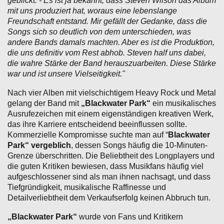
geblickt. - Es ist ja bekannt, dass Steven Wilson das Album
mit uns produziert hat, woraus eine lebenslange
Freundschaft entstand. Mir gefällt der Gedanke, dass die
Songs sich so deutlich von dem unterschieden, was
andere Bands damals machten. Aber es ist die Produktion,
die uns definitiv vom Rest abhob. Steven half uns dabei,
die wahre Stärke der Band herauszuarbeiten. Diese Stärke
war und ist unsere Vielseitigkeit."
Nach vier Alben mit vielschichtigem Heavy Rock und Metal
gelang der Band mit
„Blackwater Park“
ein musikalisches
Ausrufezeichen mit einem eigenständigen kreativen Werk,
das ihre Karriere entscheidend beeinflussen sollte.
Kommerzielle Kompromisse suchte man auf “
Blackwater
Park“ vergeblich
, dessen Songs häufig die 10-Minuten-
Grenze überschritten. Die Beliebtheit des Longplayers und
die guten Kritiken bewiesen, dass Musikfans häufig viel
aufgeschlossener sind als man ihnen nachsagt, und dass
Tiefgründigkeit, musikalische Raffinesse und
Detailverliebtheit dem Verkaufserfolg keinen Abbruch tun.
„Blackwater Park“
wurde von Fans und Kritikern