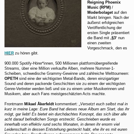
Reigning Phoenix
Music (RPM)
/
Moderbolaget
auf den
Markt bringen. Nach der
äußerst erfolgreichen
Veröffentlichung der
ersten Single präsentiert
die Band mit
‚§3‘
nun
einen zweiten
Vorgeschmack, den es
HIER
zu hören gibt.
900.000 Spotify-Hörer*innen, 500 Millionen plattformübergreifende
Streams, über eine Million verkaufte Alben, mehrere Nummer-1-
Scheiben, schwedische Grammy-Gewinne und zahlreiche Welttourneen:
OPETH
sind eine der wichtigsten Metal-Bands, deren einzigartiger
Sound und deren packende Geschichten sie zu einem der wichtigsten
Genre-Vertreter werden ließ und sie zu einem unter Musikerinnen und
Musikern, aber auch Fans meistgeschätzten Acts machte.
Frontmann
Mikael Åkerfeldt
kommentiert:
„Versetzt euch selbst mal in
kurz in meine Lage: Eure Band hat dieses neue Album am Start, das ihr
mögt, gar liebt! Es bietet ein durchdachtes Konzept, das sich über alle
acht darauf befindlichen Songs erstreckt. Geschrieben wurde es
innerhalb von effektiv rund sechs Monaten, in denen ihr enorm viel
Leidenschaft in dessen Entstehung gesteckt habt, ehe ihr es mit euren