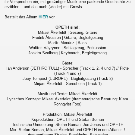
ihr Versprechen ein, mit großartiger Musik eine packende Geschichte zu
erzählen – und das auch (wieder) mit Growls.
Bestellt das Album
HIER
vor
OPETH sind:
Mikael Åkerfeldt | Gesang, Gitarre
Fredrik Åkesson | Gitarre, Begleitgesang
Martín Méndez | Bass
Waltteri Väyrynen | Schlagzeug, Perkussion
Joakim Svalberg | Keyboards, Begleitgesang
Gäste:
Ian Anderson (JETHRO TULL) - Sprecher (Track 1, 2, 4 und 7) // Flöte
(Track 4 und 7)
Joey Tempest (EUROPE) - Begleitgesang (Track 2)
Mirjam Åkerfeldt - Sprecherin (Track 1)
Musik und Texte: Mikael Åkerfeldt
Lyrisches Konzept: Mikael Åkerfeldt (dramaturgische Beratung: Klara
Rönnqvist Fors)
Produktion: Mikael Åkerfeldt
Koproduktion: OPETH und Stefan Boman
Technische Umsetzung: Stefan Boman, Joe Jones und OPETH
Mix: Stefan Boman, Mikael Åkerfeldt und OPETH in den Atlantis /
Hammerthorpe Studios Stockholm, Schweden