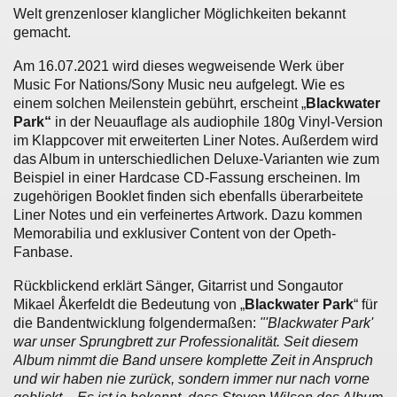
Welt grenzenloser klanglicher Möglichkeiten bekannt
gemacht.
Am 16.07.2021 wird dieses wegweisende Werk über
Music For Nations/Sony Music neu aufgelegt. Wie es
einem solchen Meilenstein gebührt, erscheint „
Blackwater
Park“
in der Neuauflage als audiophile 180g Vinyl-Version
im Klappcover mit erweiterten Liner Notes. Außerdem wird
das Album in unterschiedlichen Deluxe-Varianten wie zum
Beispiel in einer Hardcase CD-Fassung erscheinen. Im
zugehörigen Booklet finden sich ebenfalls überarbeitete
Liner Notes und ein verfeinertes Artwork. Dazu kommen
Memorabilia und exklusiver Content von der Opeth-
Fanbase.
Rückblickend erklärt Sänger, Gitarrist und Songautor
Mikael Åkerfeldt die Bedeutung von „
Blackwater Park
“ für
die Bandentwicklung folgendermaßen:
"'Blackwater Park'
war unser Sprungbrett zur Professionalität. Seit diesem
Album nimmt die Band unsere komplette Zeit in Anspruch
und wir haben nie zurück, sondern immer nur nach vorne