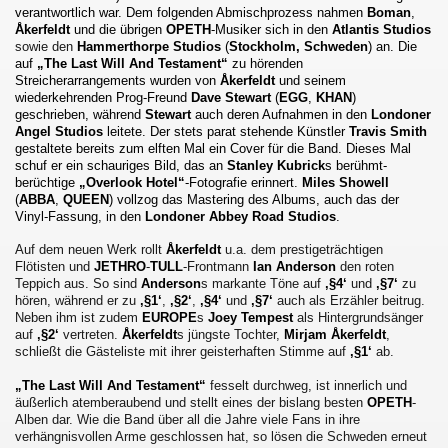
verantwortlich war. Dem folgenden Abmischprozess nahmen
Boman
,
Åkerfeldt
und die übrigen
OPETH
-Musiker sich in den
Atlantis Studios
sowie den
Hammerthorpe Studios
(
Stockholm, Schweden
) an. Die
auf
„The Last Will And Testament“
zu hörenden
Streicherarrangements wurden von
Åkerfeldt
und seinem
wiederkehrenden Prog-Freund
Dave Stewart
(
EGG
,
KHAN
)
geschrieben, während
Stewart
auch deren Aufnahmen in den
Londoner
Angel Studios
leitete. Der stets parat stehende Künstler
Travis Smith
gestaltete bereits zum elften Mal ein Cover für die Band. Dieses Mal
schuf er ein schauriges Bild, das an
Stanley Kubrick
s berühmt-
berüchtige
„Overlook Hotel“
-Fotografie erinnert.
Miles Showell
(
ABBA
,
QUEEN
) vollzog das Mastering des Albums, auch das der
Vinyl-Fassung, in den
Londoner Abbey Road Studios
.
Auf dem neuen Werk rollt
Åkerfeldt
u.a. dem prestigeträchtigen
Flötisten und
JETHRO
-
TULL
-Frontmann
Ian Anderson
den roten
Teppich aus. So sind
Anderson
s markante Töne auf
‚§4‘
und
‚§7‘
zu
hören, während er zu
‚§1‘
,
‚§2‘
,
‚§4‘
und
‚§7‘
auch als Erzähler beitrug.
Neben ihm ist zudem
EUROPE
s
Joey Tempest
als Hintergrundsänger
auf
‚§2‘
vertreten.
Åkerfeldt
s jüngste Tochter,
Mirjam Åkerfeldt
,
schließt die Gästeliste mit ihrer geisterhaften Stimme auf
‚§1‘
ab.
„The Last Will And Testament“
fesselt durchweg, ist innerlich und
äußerlich atemberaubend und stellt eines der bislang besten
OPETH
-
Alben dar. Wie die Band über all die Jahre viele Fans in ihre
verhängnisvollen Arme geschlossen hat, so lösen die Schweden erneut