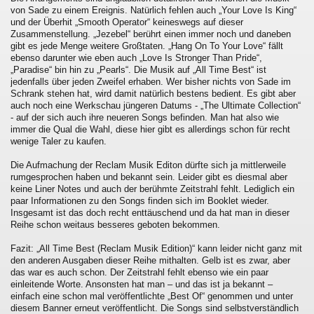
von Sade zu einem Ereignis. Natürlich fehlen auch „Your Love Is King“
und der Überhit „Smooth Operator“ keineswegs auf dieser
Zusammenstellung. „Jezebel“ berührt einen immer noch und daneben
gibt es jede Menge weitere Großtaten. „Hang On To Your Love“ fällt
ebenso darunter wie eben auch „Love Is Stronger Than Pride“,
„Paradise“ bin hin zu „Pearls“. Die Musik auf „All Time Best“ ist
jedenfalls über jeden Zweifel erhaben. Wer bisher nichts von Sade im
Schrank stehen hat, wird damit natürlich bestens bedient. Es gibt aber
auch noch eine Werkschau jüngeren Datums - „The Ultimate Collection“
- auf der sich auch ihre neueren Songs befinden. Man hat also wie
immer die Qual die Wahl, diese hier gibt es allerdings schon für recht
wenige Taler zu kaufen.
Die Aufmachung der Reclam Musik Editon dürfte sich ja mittlerweile
rumgesprochen haben und bekannt sein. Leider gibt es diesmal aber
keine Liner Notes und auch der berühmte Zeitstrahl fehlt. Lediglich ein
paar Informationen zu den Songs finden sich im Booklet wieder.
Insgesamt ist das doch recht enttäuschend und da hat man in dieser
Reihe schon weitaus besseres geboten bekommen.
Fazit: „All Time Best (Reclam Musik Edition)“ kann leider nicht ganz mit
den anderen Ausgaben dieser Reihe mithalten. Gelb ist es zwar, aber
das war es auch schon. Der Zeitstrahl fehlt ebenso wie ein paar
einleitende Worte. Ansonsten hat man – und das ist ja bekannt –
einfach eine schon mal veröffentlichte „Best Of“ genommen und unter
diesem Banner erneut veröffentlicht. Die Songs sind selbstverständlich