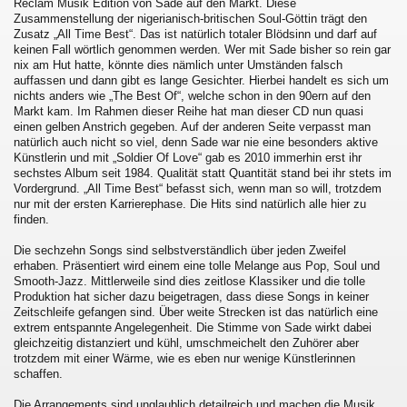
Reclam Musik Edition von Sade auf den Markt. Diese
Zusammenstellung der nigerianisch-britischen Soul-Göttin trägt den
Zusatz „All Time Best“. Das ist natürlich totaler Blödsinn und darf auf
keinen Fall wörtlich genommen werden. Wer mit Sade bisher so rein gar
nix am Hut hatte, könnte dies nämlich unter Umständen falsch
auffassen und dann gibt es lange Gesichter. Hierbei handelt es sich um
nichts anders wie „The Best Of“, welche schon in den 90ern auf den
Markt kam. Im Rahmen dieser Reihe hat man dieser CD nun quasi
einen gelben Anstrich gegeben. Auf der anderen Seite verpasst man
natürlich auch nicht so viel, denn Sade war nie eine besonders aktive
Künstlerin und mit „Soldier Of Love“ gab es 2010 immerhin erst ihr
sechstes Album seit 1984. Qualität statt Quantität stand bei ihr stets im
Vordergrund. „All Time Best“ befasst sich, wenn man so will, trotzdem
nur mit der ersten Karrierephase. Die Hits sind natürlich alle hier zu
finden.
Die sechzehn Songs sind selbstverständlich über jeden Zweifel
erhaben. Präsentiert wird einem eine tolle Melange aus Pop, Soul und
Smooth-Jazz. Mittlerweile sind dies zeitlose Klassiker und die tolle
Produktion hat sicher dazu beigetragen, dass diese Songs in keiner
Zeitschleife gefangen sind. Über weite Strecken ist das natürlich eine
extrem entspannte Angelegenheit. Die Stimme von Sade wirkt dabei
gleichzeitig distanziert und kühl, umschmeichelt den Zuhörer aber
trotzdem mit einer Wärme, wie es eben nur wenige Künstlerinnen
schaffen.
Die Arrangements sind unglaublich detailreich und machen die Musik