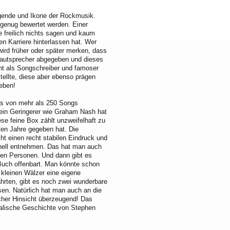
egende und Ikone der Rockmusik.
 genug bewertet werden. Einer
 freilich nichts sagen und kaum
en Karriere hinterlassen hat. Wer
wird früher oder später merken, dass
 Lautsprecher abgegeben und dieses
ent als Songschreiber und famoser
stellte, diese aber ebenso prägen
ieben!
dus von mehr als 250 Songs
 Kein Geringerer wie Graham Nash hat
se feine Box zählt unzweifelhaft zu
zten Jahre gegeben hat. Die
ht einen recht stabilen Eindruck und
hnell entnehmen. Das hat man auch
gten Personen. Und dann gibt es
Buch offenbart. Man könnte schon
– kleinen Wälzer eine eigene
hrten, gibt es noch zwei wunderbare
en. Natürlich hat man auch an die
icher Hinsicht überzeugend! Das
kalische Geschichte von Stephen