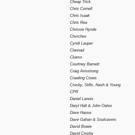
Cheap Trick
Chris Cornell
Chris Isaak
Chris Rea
Chrissie Hynde
Chvrches
Cyndi Lauper
Clannad
Clueso
Courtney Barnett
Craig Armstrong
Crawling Crows
Crosby, Stills, Nash & Young
CPR
Daniel Lanois
Daryl Hall & John Oates
Dave Hause
Dave Gahan & Soulsavers
David Bowie
David Crosby