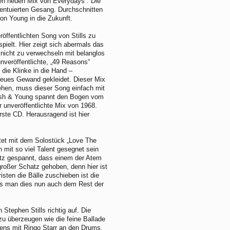
inen neuen Mix von Everydays“. Die
zentuierten Gesang. Durchschnitten
von Young in die Zukunft.
öffentlichten Song von Stills zu
spielt. Hier zeigt sich abermals das
– nicht zu verwechseln mit belanglos
unveröffentlichte, „49 Reasons“
die Klinke in die Hand –
neues Gewand gekleidet. Dieser Mix
rehen, muss dieser Song einfach mit
Nash & Young spannt den Bogen vom
er unveröffentlichte Mix von 1968.
rste CD. Herausragend ist hier
rtet mit dem Solostück „Love The
n mit so viel Talent gesegnet sein
etz gespannt, dass einem der Atem
roßer Schatz gehoben, denn hier ist
isten die Bälle zuschieben ist die
ss man dies nun auch dem Rest der
Stephen Stills richtig auf. Die
zu überzeugen wie die feine Ballade
igens mit Ringo Starr an den Drums.