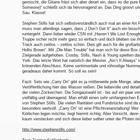
gemischt, die Gitarre fräst sich aber derart ein, dass es die pure
Someone)“ schließt sich da hervorragend an. Das Ding groovt un
Sau. Klasse!
Stephen Stills hat sich selbstverständlich auch mal an einer Art
muss man allerdings sagen, dass „I Don´t Get It“ auch ein bissc
runtergeht. Dann lieber wieder CSN mit „Haven´t We Lost Enough“
Truppe sicher nicht mehr ganz so einfach und doch blieben sie ihr
Track auch zeitlos – zeitlos schön. Dies gilt auch für die großar
Hollis Brown“. Mit „Ole Man Trouble“ hat man sich für diese Box 
Zielgerade aufgehoben. Crosby, Stills, Nash & Young spielten da
York. Das letzte Wort hat natürlich der Meister. „Ain´t It Always“
krönenden Abschluss. Keine sentimentale und rührselige Nummer,
geradeaus daher kommt. So soll es sein!
Fazit: Sets wie „Carry On“ gibt es ja mittlerweile jede Menge, a
Veröffentlichung hier das Wasser reißen. Die liebevolle und deta
der vielen Zückerchen. Die Songauswahl ist - bis auf ein paar v
vielfältig und überragend. Man erhält einen sehr umfangreichen 
von Stephen Stills. Die vielen Raritäten und Fundstücke sind da
besonders wertvoll. „Carry On“ ist eine Pflichtveranstaltung! W
Körbchen legen möchte, liegt hiermit richtig. Aber Vorsicht, den
kaum verstecken und sich diese lieber selber unter die Pfoten re
http://www.stephenstills.com/