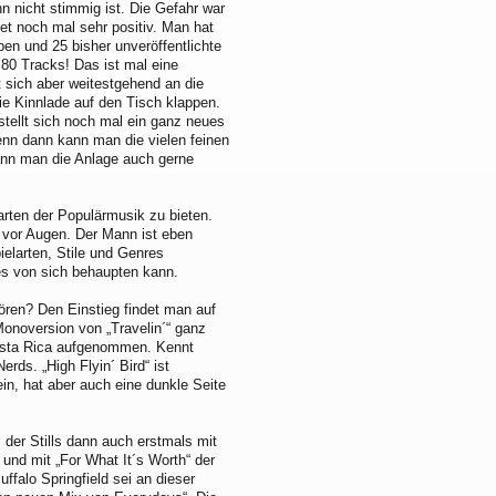
n nicht stimmig ist. Die Gefahr war
et noch mal sehr positiv. Man hat
ben und 25 bisher unveröffentlichte
80 Tracks! Das ist mal eine
 sich aber weitestgehend an die
ie Kinnlade auf den Tisch klappen.
tellt sich noch mal ein ganz neues
denn dann kann man die vielen feinen
nn man die Anlage auch gerne
larten der Populärmusik zu bieten.
it vor Augen. Der Mann ist eben
ielarten, Stile und Genres
es von sich behaupten kann.
ören? Den Einstieg findet man auf
 Monoversion von „Travelin´“ ganz
Costa Rica aufgenommen. Kennt
rds. „High Flyin´ Bird“ ist
ein, hat aber auch eine dunkle Seite
i der Stills dann auch erstmals mit
 und mit „For What It´s Worth“ der
falo Springfield sei an dieser