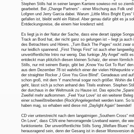
Stephen Stills hat in seiner langen Karriere sowieso mit so ziem
gearbeitet. Bei „Change Partners“ - einer Mischung aus Folk und 
Lofgren und Jerry Garcia dabei. Warum „Little Miss Bright Eyes“ 
gefallen ist, bleibt wohl ein Rätsel. Aber genau dafür gibt es ja 
Entdeckungsreise, die einem hier kredenzt wird.
Es liegt ja in der Natur der Sache, dass eine derart üppige Son
Track an Bord hat, der nicht ganz so gelungen ist – liegt ja auch
des Betrachters und Hörers. „Turn Back The Pages“ rockt zwar ord
nur leidlich spannend. „First Things First“ ist auch eher langweil
unveröffentlichte Intro nur wenig. Das funkige „My Angel“ reißt 
entdeckt man plötzlich diesen kleinen Schatz, der einen förmli
Stills, nur mit seinem Banjo, gibt bei „Know You Got To Run“ de
aus dem Dezember 78 ist wahrlich einer der vielen Höhepunkte 
der straighter Rocker „I Give You Give Blind“. Geradeaus und a
schon groß, mit dem Y manchmal sogar noch größer. Wohin die R
geht, lässt sich ja schon anhand des Titels erahnen. Stephen Sti
der durchaus in der Weltmusik zu Hause ist. Das epische „Spanis
Zweifel mehr aufkommen. „Feel Your Love“ ist ein weiterer Beleg 
einer schweißtreibenden (Rock)Angelegenheit werden kann. So l
haben mag, so erhaben wird diese mit „Daylight Again“ beendet!
CD vier unterstreicht nach dem langatmigen „Southern Cross“ mit
On Love“, dass CSN eine hervorragende Liveband waren, die wie 
funktionierte. Der unveröffentlichte Stills Song „Welfare Blues“
herausragend sein, denn der Gesang ist in dieser Monoversion do