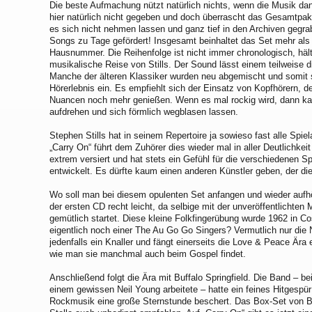
Die beste Aufmachung nützt natürlich nichts, wenn die Musik dan
hier natürlich nicht gegeben und doch überrascht das Gesamtpak
es sich nicht nehmen lassen und ganz tief in den Archiven gegra
Songs zu Tage gefördert! Insgesamt beinhaltet das Set mehr als 
Hausnummer. Die Reihenfolge ist nicht immer chronologisch, hält
musikalische Reise von Stills. Der Sound lässt einem teilweise d
Manche der älteren Klassiker wurden neu abgemischt und somit s
Hörerlebnis ein. Es empfiehlt sich der Einsatz von Kopfhörern, 
Nuancen noch mehr genießen. Wenn es mal rockig wird, dann ka
aufdrehen und sich förmlich wegblasen lassen.
Stephen Stills hat in seinem Repertoire ja sowieso fast alle Spie
„Carry On“ führt dem Zuhörer dies wieder mal in aller Deutlichke
extrem versiert und hat stets ein Gefühl für die verschiedenen Sp
entwickelt. Es dürfte kaum einen anderen Künstler geben, der di
Wo soll man bei diesem opulenten Set anfangen und wieder aufh
der ersten CD recht leicht, da selbige mit der unveröffentlichten
gemütlich startet. Diese kleine Folkfingerübung wurde 1962 in 
eigentlich noch einer The Au Go Go Singers? Vermutlich nur die Ne
jedenfalls ein Knaller und fängt einerseits die Love & Peace Ära 
wie man sie manchmal auch beim Gospel findet.
Anschließend folgt die Ära mit Buffalo Springfield. Die Band – be
einem gewissen Neil Young arbeitete – hatte ein feines Hitgespür
Rockmusik eine große Sternstunde beschert. Das Box-Set von Buf