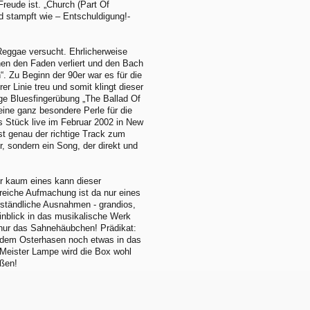
 Freude ist. „Church (Part Of
d stampft wie – Entschuldigung!-
 Reggae versucht. Ehrlicherweise
hen den Faden verliert und den Bach
. Zu Beginn der 90er war es für die
er Linie treu und somit klingt dieser
tige Bluesfingerübung „The Ballad Of
eine ganz besondere Perle für die
s Stück live im Februar 2002 in New
 ist genau der richtige Track zum
 sondern ein Song, der direkt und
ber kaum eines kann dieser
ilreiche Aufmachung ist da nur eines
erständliche Ausnahmen - grandios,
Einblick in das musikalische Werk
 nur das Sahnehäubchen! Prädikat:
er dem Osterhasen noch etwas in das
n Meister Lampe wird die Box wohl
ißen!