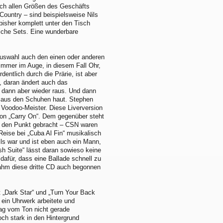
lich allen Größen des Geschäfts
Country – sind beispielsweise Nils
bisher komplett unter den Tisch
solche Sets. Eine wunderbare
gauswahl auch den einen oder anderen
 immer im Auge, in diesem Fall Ohr,
entlich durch die Prärie, ist aber
ig, daran ändert auch das
es dann aber wieder raus. Und dann
ch aus den Schuhen haut. Stephen
n Voodoo-Meister. Diese Liverversion
von „Carry On“. Dem gegenüber steht
uf den Punkt gebracht – CSN waren
eise bei „Cuba Al Fin“ musikalisch
lls war und ist eben auch ein Mann,
h Suite“ lässt daran sowieso keine
dafür, dass eine Ballade schnell zu
ahm diese dritte CD auch begonnen
 „Dark Star“ und „Turn Your Back
ein Uhrwerk arbeitete und
 mag vom Ton nicht gerade
ch stark in den Hintergrund