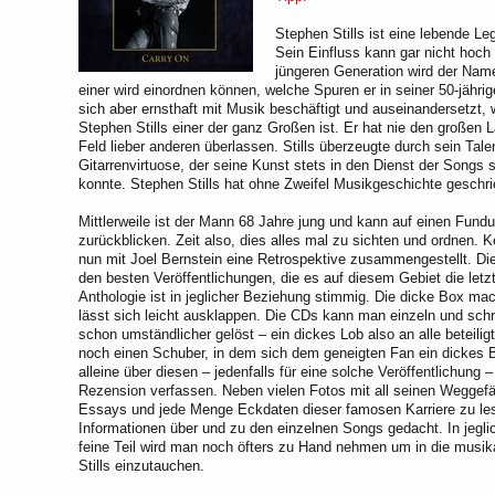
Stephen Stills ist eine lebende L
Sein Einfluss kann gar nicht hoch
jüngeren Generation wird der Name
einer wird einordnen können, welche Spuren er in seiner 50-jährig
sich aber ernsthaft mit Musik beschäftigt und auseinandersetzt, 
Stephen Stills einer der ganz Großen ist. Er hat nie den großen
Feld lieber anderen überlassen. Stills überzeugte durch sein Tal
Gitarrenvirtuose, der seine Kunst stets in den Dienst der Songs 
konnte. Stephen Stills hat ohne Zweifel Musikgeschichte geschr
Mittlerweile ist der Mann 68 Jahre jung und kann auf einen Fun
zurückblicken. Zeit also, dies alles mal zu sichten und ordnen.
nun mit Joel Bernstein eine Retrospektive zusammengestellt. Die
den besten Veröffentlichungen, die es auf diesem Gebiet die let
Anthologie ist in jeglicher Beziehung stimmig. Die dicke Box mac
lässt sich leicht ausklappen. Die CDs kann man einzeln und sc
schon umständlicher gelöst – ein dickes Lob also an alle beteili
noch einen Schuber, in dem sich dem geneigten Fan ein dickes 
alleine über diesen – jedenfalls für eine solche Veröffentlichung 
Rezension verfassen. Neben vielen Fotos mit all seinen Weggefä
Essays und jede Menge Eckdaten dieser famosen Karriere zu les
Informationen über und zu den einzelnen Songs gedacht. In jegl
feine Teil wird man noch öfters zu Hand nehmen um in die musi
Stills einzutauchen.