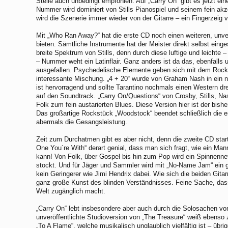
Stelle auch unbedingt empfohlen. Auf „Carry On“ gibt es jetzt e
Nummer wird dominiert von Stills Pianospiel und seinem fein ak
wird die Szenerie immer wieder von der Gitarre – ein Fingerzeig 
Mit „Who Ran Away?“ hat die erste CD noch einen weiteren, unver
bieten. Sämtliche Instrumente hat der Meister direkt selbst einge
breite Spektrum von Stills, denn durch diese luftige und leichte 
– Nummer weht ein Latinflair. Ganz anders ist da das, ebenfalls 
ausgefallen. Psychedelische Elemente geben sich mit dem Rock 
interessante Mischung. „4 + 20“ wurde von Graham Nash in ein 
ist hervorragend und sollte Tarantino nochmals einen Western d
auf den Soundtrack. „Carry On/Questions“ von Crosby, Stills, 
Folk zum fein austarierten Blues. Diese Version hier ist der bish
Das großartige Rockstück „Woodstock“ beendet schließlich die e
abermals die Gesangsleistung.
Zeit zum Durchatmen gibt es aber nicht, denn die zweite CD sta
One You´re With“ derart genial, dass man sich fragt, wie ein Man
kann! Von Folk, über Gospel bis hin zum Pop wird ein Spinnenn
stockt. Und für Jäger und Sammler wird mit „No-Name Jam“ ein g
kein Geringerer wie Jimi Hendrix dabei. Wie sich die beiden Gitarr
ganz große Kunst des blinden Verständnisses. Feine Sache, da
Welt zugänglich macht.
„Carry On“ lebt insbesondere aber auch durch die Solosachen von 
unveröffentlichte Studioversion von „The Treasure“ weiß ebenso 
„To A Flame“, welche musikalisch unglaublich vielfältig ist – übr