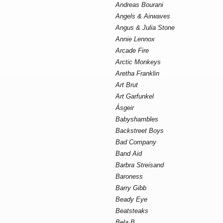
Andreas Bourani
Angels & Airwaves
Angus & Julia Stone
Annie Lennox
Arcade Fire
Arctic Monkeys
Aretha Franklin
Art Brut
Art Garfunkel
Ásgeir
Babyshambles
Backstreet Boys
Bad Company
Band Aid
Barbra Streisand
Baroness
Barry Gibb
Beady Eye
Beatsteaks
Bela B