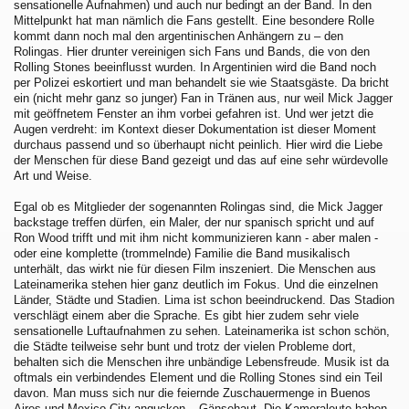
sensationelle Aufnahmen) und auch nur bedingt an der Band. In den
Mittelpunkt hat man nämlich die Fans gestellt. Eine besondere Rolle
kommt dann noch mal den argentinischen Anhängern zu – den
Rolingas. Hier drunter vereinigen sich Fans und Bands, die von den
Rolling Stones beeinflusst wurden. In Argentinien wird die Band noch
per Polizei eskortiert und man behandelt sie wie Staatsgäste. Da bricht
ein (nicht mehr ganz so junger) Fan in Tränen aus, nur weil Mick Jagger
mit geöffnetem Fenster an ihm vorbei gefahren ist. Und wer jetzt die
Augen verdreht: im Kontext dieser Dokumentation ist dieser Moment
durchaus passend und so überhaupt nicht peinlich. Hier wird die Liebe
der Menschen für diese Band gezeigt und das auf eine sehr würdevolle
Art und Weise.
Egal ob es Mitglieder der sogenannten Rolingas sind, die Mick Jagger
backstage treffen dürfen, ein Maler, der nur spanisch spricht und auf
Ron Wood trifft und mit ihm nicht kommunizieren kann - aber malen -
oder eine komplette (trommelnde) Familie die Band musikalisch
unterhält, das wirkt nie für diesen Film inszeniert. Die Menschen aus
Lateinamerika stehen hier ganz deutlich im Fokus. Und die einzelnen
Länder, Städte und Stadien. Lima ist schon beeindruckend. Das Stadion
verschlägt einem aber die Sprache. Es gibt hier zudem sehr viele
sensationelle Luftaufnahmen zu sehen. Lateinamerika ist schon schön,
die Städte teilweise sehr bunt und trotz der vielen Probleme dort,
behalten sich die Menschen ihre unbändige Lebensfreude. Musik ist da
oftmals ein verbindendes Element und die Rolling Stones sind ein Teil
davon. Man muss sich nur die feiernde Zuschauermenge in Buenos
Aires und Mexico City angucken – Gänsehaut. Die Kameraleute haben