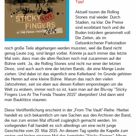
Tipp!
Aktuell touren die Rolling
Stones mal wieder. Durch
Stadien, na klar. Die Preise
sind exorbitant hoch und die
Buden trotzdem gerammelt voll.
Die Zeiten, als im
Gelsenkirchener Parkstadion
noch große Teile abgehangen werden mussten, weil die Band nicht
genug Leute zog, sind längst vorbei. Könnte ja auch immer das letzte
Mal sein, dass man die alten Recken noch mal zusammen auf der
Bühne sieht. Ja, die Rolling Stones sind nicht nur einer der letzten
Dinos, sind auch auch eine der letzten Bands, die eine Menge Leute
ziehen. Und dabei ist das eigentlich eine Kellerband. Im Grunde gehören
die Herren auf eine kleine Bühne. Warum das nach den vielen
Jahrzehnten, seit sie eben aus diesen Kellern emporstiegen um die
Welt zu erobern, immer noch so ist, kann man auf der Blu-ray "Sticky
Fingers Live At The Fonda Theatre 2015" überprüfen! Und dann wird
man Bauklötze staunen.
Diese Veröffentlichung erscheint in der „From The Vault“-Reihe. Hierbei
handelt es sich bekanntlich um rare Sachen aus den Archiven der Band,
die nun zum ersten Mal offiziell zugänglich gemacht werden. Im
vorliegenden Fall handelt es sich allerdings um eine recht junge
Geschichte vom 20. Mai 2015. An diesem Tag spielte die Kapelle zum
ersten und bisher einzigen Mal das komplette "Sticky Fingers"-Album