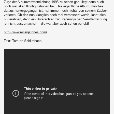
Zuge der Albumveröffentlichung 1995 zu sehen gab, liegt dann auch
noch mal allen Konfigurationen bei. Das eigentliche Album, welches
daraus hervorgegangen ist, hat immer noch nichts von seinem Zauber
verloren. Ob das nun klanglich noch mal verbessert wurde, lässt sich
nur erahnen, denn ein Unterschied zur ursprünglichen Veröffentlichung
ist nicht auszumachen – die war aber auch schon perfekt!
http://www.rollingstones.com/
Text: Torsten Schlimbach