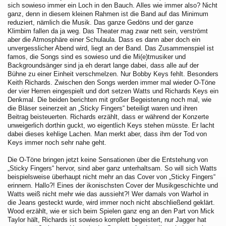
sich sowieso immer ein Loch in den Bauch. Alles wie immer also? Nicht
ganz, denn in diesem kleinen Rahmen ist die Band auf das Minimum
reduziert, nämlich die Musik. Das ganze Gedöns und der ganze
Klimbim fallen da ja weg. Das Theater mag zwar nett sein, verströmt
aber die Atmosphäre einer Schulaula. Dass es dann aber doch ein
unvergesslicher Abend wird, liegt an der Band. Das Zusammenspiel ist
famos, die Songs sind es sowieso und die Mi(e)tmusiker und
Backgroundsänger sind ja eh derart lange dabei, dass alle auf der
Bühne zu einer Einheit verschmelzen. Nur Bobby Keys fehlt. Besonders
Keith Richards. Zwischen den Songs werden immer mal wieder O-Töne
der vier Herren eingespielt und dort setzen Watts und Richards Keys ein
Denkmal. Die beiden berichten mit großer Begeisterung noch mal, wie
die Bläser seinerzeit an „Sticky Fingers“ beteiligt waren und ihren
Beitrag beisteuerten. Richards erzählt, dass er während der Konzerte
unweigerlich dorthin guckt, wo eigentlich Keys stehen müsste. Er lacht
dabei dieses kehlige Lachen. Man merkt aber, dass ihm der Tod von
Keys immer noch sehr nahe geht.
Die O-Töne bringen jetzt keine Sensationen über die Entstehung von
„Sticky Fingers“ hervor, sind aber ganz unterhaltsam. So will sich Watts
beispielsweise überhaupt nicht mehr an das Cover von „Sticky Fingers“
erinnern. Hallo?! Eines der ikonischsten Cover der Musikgeschichte und
Watts weiß nicht mehr wie das aussieht?! Wer damals von Warhol in
die Jeans gesteckt wurde, wird immer noch nicht abschließend geklärt.
Wood erzählt, wie er sich beim Spielen ganz eng an den Part von Mick
Taylor hält, Richards ist sowieso komplett begeistert, nur Jagger hat