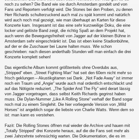
noch zu sehen? Die Band wie sie durch Amsterdam gondelt und von
Fans und Reportern verfolgt wird. Die Stones bei den Proben, zu denen
Herr Richards schulterzuckend auch mal zu spät kommt und natürlich
wird auch noch mal gezeigt, wie man überhaupt an Karten für diese
Konzerte kam. Insgesamt ist das eine sehr kurzweilige Doku, die eine
locker und gelöste Band zeigt, die richtig Spaß an dem Projekt hat,
auch wenn die Bewegungsfreiheit von Jagger auf der kleinen Bühne in
Amsterdam sehr eingeschränkt ist. Das ist eben keine Stadionbühne,
auf der er die Zuschauer bei Laune halten muss. Wie schon
geschrieben: nach diesen anderthalb Stunden will man einfach die drei
Konzerte komplett sehen!
Das eigentliche Album kommt größtenteils ohne Overdubs aus,
„Stripped“ eben. „Street Fighting Man“ hat seit den 60ern nicht mehr so
frisch geklungen – Akustikgitarren sei Dank. „Not Fade Away“ ist immer
noch ein Traum und „Angie“ wurde auch mal ordentlich entschlackt und
auf das Nötigste reduziert. „The Spider And The Fly“ wird derart lässig
von Jagger vorgetragen, dass selbst Keith Richards gegrinst haben
muss. Die Dylan-Nummer „Like A Rolling Stone“ verhalf der Band sogar
noch mal zu einem Singlehit. Die hier vorliegende Version von „Wild
Horses“ ist angeblich sogar die liebste von Charlie Watts. Wenn dem so
ist: man kann es verstehen.
Fazit: Die Rolling Stones öffnen mal wieder die Archive und hauen mit
„Totally Stripped“ drei Konzerte heraus, auf die die Fans seit mehr als
zwei Jahrzehnte sehnsüchtig warten. Die Dokumentation, die es im