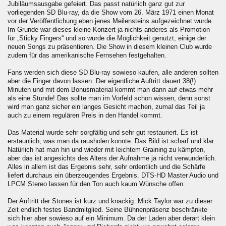
Jubiläumsausgabe gefeiert. Das passt natürlich ganz gut zur
vorliegenden SD Blu-ray, da die Show vom 26. März 1971 einen Monat
vor der Veröffentlichung eben jenes Meilensteins aufgezeichnet wurde.
Im Grunde war dieses kleine Konzert ja nichts anderes als Promotion
für „Sticky Fingers“ und so wurde die Möglichkeit genutzt, einige der
neuen Songs zu präsentieren. Die Show in diesem kleinen Club wurde
zudem für das amerikanische Fernsehen festgehalten.
Fans werden sich diese SD Blu-ray sowieso kaufen, alle anderen sollten
aber die Finger davon lassen. Der eigentliche Auftritt dauert 38(!)
Minuten und mit dem Bonusmaterial kommt man dann auf etwas mehr
als eine Stunde! Das sollte man im Vorfeld schon wissen, denn sonst
wird man ganz sicher ein langes Gesicht machen, zumal das Teil ja
auch zu einem regulären Preis in den Handel kommt.
Das Material wurde sehr sorgfältig und sehr gut restauriert. Es ist
erstaunlich, was man da rausholen konnte. Das Bild ist scharf und klar.
Natürlich hat man hin und wieder mit leichtem Graining zu kämpfen,
aber das ist angesichts des Alters der Aufnahme ja nicht verwunderlich.
Alles in allem ist das Ergebnis sehr, sehr ordentlich und die Schärfe
liefert durchaus ein überzeugendes Ergebnis. DTS-HD Master Audio und
LPCM Stereo lassen für den Ton auch kaum Wünsche offen.
Der Auftritt der Stones ist kurz und knackig. Mick Taylor war zu dieser
Zeit endlich festes Bandmitglied. Seine Bühnenpräsenz beschränkte
sich hier aber sowieso auf ein Minimum. Da der Laden aber derart klein