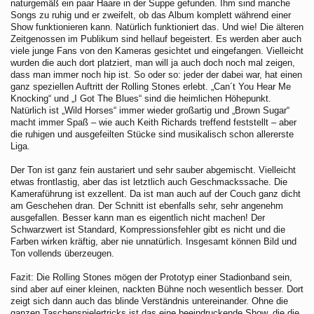
naturgemäß ein paar Haare in der Suppe gefunden. Ihm sind manche
Songs zu ruhig und er zweifelt, ob das Album komplett während einer
Show funktionieren kann. Natürlich funktioniert das. Und wie! Die älteren
Zeitgenossen im Publikum sind hellauf begeistert. Es werden aber auch
viele junge Fans von den Kameras gesichtet und eingefangen. Vielleicht
wurden die auch dort platziert, man will ja auch doch noch mal zeigen,
dass man immer noch hip ist. So oder so: jeder der dabei war, hat einen
ganz speziellen Auftritt der Rolling Stones erlebt. „Can´t You Hear Me
Knocking“ und „I Got The Blues“ sind die heimlichen Höhepunkt.
Natürlich ist „Wild Horses“ immer wieder großartig und „Brown Sugar“
macht immer Spaß – wie auch Keith Richards treffend feststellt – aber
die ruhigen und ausgefeilten Stücke sind musikalisch schon allererste
Liga.
Der Ton ist ganz fein austariert und sehr sauber abgemischt. Vielleicht
etwas frontlastig, aber das ist letztlich auch Geschmackssache. Die
Kameraführung ist exzellent. Da ist man auch auf der Couch ganz dicht
am Geschehen dran. Der Schnitt ist ebenfalls sehr, sehr angenehm
ausgefallen. Besser kann man es eigentlich nicht machen! Der
Schwarzwert ist Standard, Kompressionsfehler gibt es nicht und die
Farben wirken kräftig, aber nie unnatürlich. Insgesamt können Bild und
Ton vollends überzeugen.
Fazit: Die Rolling Stones mögen der Prototyp einer Stadionband sein,
sind aber auf einer kleinen, nackten Bühne noch wesentlich besser. Dort
zeigt sich dann auch das blinde Verständnis untereinander. Ohne die
ganzen Taschenspielertricks ist das eine beeindruckende Show, die die