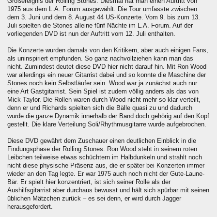
Großereignis der Rolling Stones. Diesmal hat man einen Auftritt von
1975 aus dem L.A. Forum ausgewählt. Die Tour umfasste zwischen
dem 3. Juni und dem 8. August 44 US-Konzerte. Vom 9. bis zum 13.
Juli spielten die Stones alleine fünf Nächte im L.A. Forum. Auf der
vorliegenden DVD ist nun der Auftritt vom 12. Juli enthalten.
Die Konzerte wurden damals von den Kritikern, aber auch einigen Fans,
als uninspiriert empfunden. So ganz nachvollziehen kann man das
nicht. Zumindest deutet diese DVD hier nicht darauf hin. Mit Ron Wood
war allerdings ein neuer Gitarrist dabei und so konnte die Maschine der
Stones noch kein Selbstläufer sein. Wood war ja zunächst auch nur
eine Art Gastgitarrist. Sein Spiel ist zudem völlig anders als das von
Mick Taylor. Die Rollen waren durch Wood nicht mehr so klar verteilt,
denn er und Richards spielten sich die Bälle quasi zu und dadurch
wurde die ganze Dynamik innerhalb der Band doch gehörig auf den Kopf
gestellt. Die klare Verteilung Soli/Rhythmusgitarre wurde aufgebrochen.
Diese DVD gewährt dem Zuschauer einen deutlichen Einblick in die
Findungsphase der Rolling Stones. Ron Wood steht in seinem roten
Leibchen teilweise etwas schüchtern im Halbdunkeln und strahlt noch
nicht diese physische Präsenz aus, die er später bei Konzerten immer
wieder an den Tag legte. Er war 1975 auch noch nicht der Gute-Laune-
Bär. Er spielt hier konzentriert, ist sich seiner Rolle als der
Aushilfsgitarrist aber durchaus bewusst und hält sich spürbar mit seinen
üblichen Mätzchen zurück – es sei denn, er wird durch Jagger
herausgefordert.