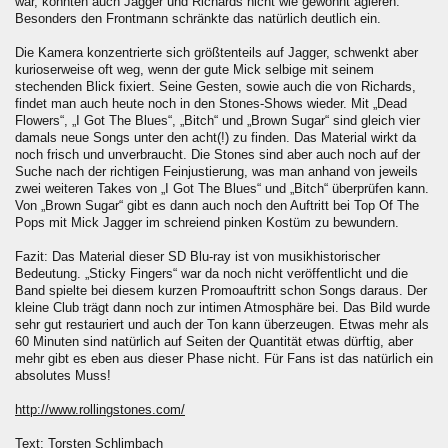
war, konnten auch Jagger und Richards nicht wie gewohnt agieren.
Besonders den Frontmann schränkte das natürlich deutlich ein.
Die Kamera konzentrierte sich größtenteils auf Jagger, schwenkt aber
kurioserweise oft weg, wenn der gute Mick selbige mit seinem
stechenden Blick fixiert. Seine Gesten, sowie auch die von Richards,
findet man auch heute noch in den Stones-Shows wieder. Mit „Dead
Flowers“, „I Got The Blues“, „Bitch“ und „Brown Sugar“ sind gleich vier
damals neue Songs unter den acht(!) zu finden. Das Material wirkt da
noch frisch und unverbraucht. Die Stones sind aber auch noch auf der
Suche nach der richtigen Feinjustierung, was man anhand von jeweils
zwei weiteren Takes von „I Got The Blues“ und „Bitch“ überprüfen kann.
Von „Brown Sugar“ gibt es dann auch noch den Auftritt bei Top Of The
Pops mit Mick Jagger im schreiend pinken Kostüm zu bewundern.
Fazit: Das Material dieser SD Blu-ray ist von musikhistorischer
Bedeutung. „Sticky Fingers“ war da noch nicht veröffentlicht und die
Band spielte bei diesem kurzen Promoauftritt schon Songs daraus. Der
kleine Club trägt dann noch zur intimen Atmosphäre bei. Das Bild wurde
sehr gut restauriert und auch der Ton kann überzeugen. Etwas mehr als
60 Minuten sind natürlich auf Seiten der Quantität etwas dürftig, aber
mehr gibt es eben aus dieser Phase nicht. Für Fans ist das natürlich ein
absolutes Muss!
http://www.rollingstones.com/
Text: Torsten Schlimbach