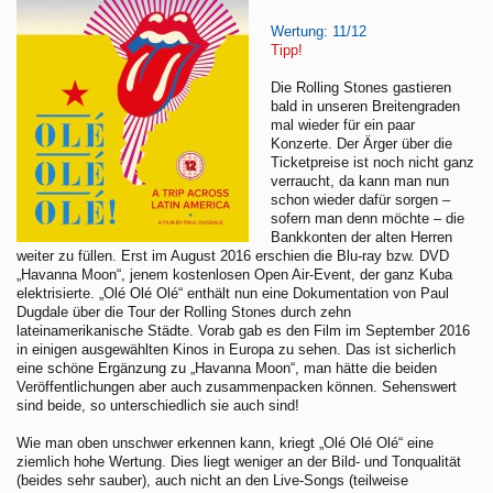
Wertung: 11/12
Tipp!
Die Rolling Stones gastieren
bald in unseren Breitengraden
mal wieder für ein paar
Konzerte. Der Ärger über die
Ticketpreise ist noch nicht ganz
verraucht, da kann man nun
schon wieder dafür sorgen –
sofern man denn möchte – die
Bankkonten der alten Herren
weiter zu füllen. Erst im August 2016 erschien die Blu-ray bzw. DVD
„Havanna Moon“, jenem kostenlosen Open Air-Event, der ganz Kuba
elektrisierte. „Olé Olé Olé“ enthält nun eine Dokumentation von Paul
Dugdale über die Tour der Rolling Stones durch zehn
lateinamerikanische Städte. Vorab gab es den Film im September 2016
in einigen ausgewählten Kinos in Europa zu sehen. Das ist sicherlich
eine schöne Ergänzung zu „Havanna Moon“, man hätte die beiden
Veröffentlichungen aber auch zusammenpacken können. Sehenswert
sind beide, so unterschiedlich sie auch sind!
Wie man oben unschwer erkennen kann, kriegt „Olé Olé Olé“ eine
ziemlich hohe Wertung. Dies liegt weniger an der Bild- und Tonqualität
(beides sehr sauber), auch nicht an den Live-Songs (teilweise