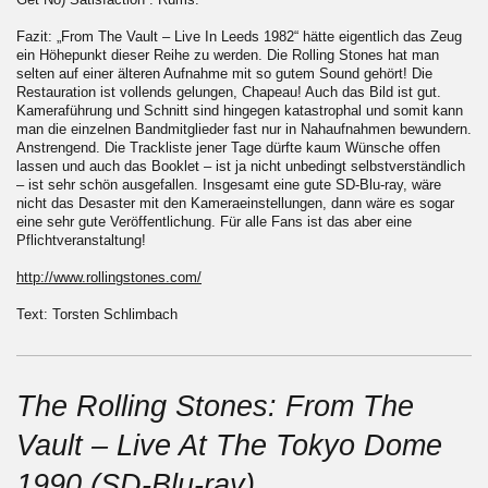
Fazit: „From The Vault – Live In Leeds 1982“ hätte eigentlich das Zeug
ein Höhepunkt dieser Reihe zu werden. Die Rolling Stones hat man
selten auf einer älteren Aufnahme mit so gutem Sound gehört! Die
Restauration ist vollends gelungen, Chapeau! Auch das Bild ist gut.
Kameraführung und Schnitt sind hingegen katastrophal und somit kann
man die einzelnen Bandmitglieder fast nur in Nahaufnahmen bewundern.
Anstrengend. Die Trackliste jener Tage dürfte kaum Wünsche offen
lassen und auch das Booklet – ist ja nicht unbedingt selbstverständlich
– ist sehr schön ausgefallen. Insgesamt eine gute SD-Blu-ray, wäre
nicht das Desaster mit den Kameraeinstellungen, dann wäre es sogar
eine sehr gute Veröffentlichung. Für alle Fans ist das aber eine
Pflichtveranstaltung!
http://www.rollingstones.com/
Text: Torsten Schlimbach
The Rolling Stones: From The
Vault – Live At The Tokyo Dome
1990 (SD-Blu-ray)