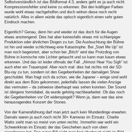
Selbstverständlich ist das Bildformat 4:3, anders geht es ja auch nicht.
Kompressionsfehler sind keine zu erkennen. Bei den kräftigen Farben
wurde wohl etwas nachgeholfen und doch wirken diese noch recht
natürlich. Alles in allem würde das optisch eigentlich einen sehr guten
Eindruck machen.
Eigentlich? Genau, denn hin und wieder ist das doch für die Augen
etwas anstrengend. Dies hat aber keinesfalls etwas mit schlampiger
Produktion oder ähnlichen Dingen zu tun. Die Ausleuchtung der Bühne
ist hin und wieder schlichtweg eine Katastrophe. Bei „Start Me Up“ ist
man noch begeistert, aber schon bei „Bitch“ wird das Protzding von
Bühne in komische rote Lichter getaucht und so kann man kaum etwas
erkennen. Und das ist leider oftmals der Fall. „Almost Hear You Sigh“ ist
auch eher ein Trauerspiel. Aber noch mal: dies hat nichts mit der SD-
Blu-ray zu tun, sondern ist den Gegebenheiten der damaligen Show
geschuldet. Man fragt sich da schon, wie die Japaner – einige sind wohl
direkt aus dem Büro gekommen, jedenfalls lassen die vielen Anzüge
das vermuten – da zeitweise überhaupt was sehen konnten. Der Sound
ist übrigens formidabel, da wurde gehörig nachbearbeitet. Ob das noch
die Gegebenheiten vor Ort widerspiegelt? Wenn ja, dann war das eine
herausragendes Konzert der Stones.
Von der Kameraführung darf man jetzt auch kein Wunderdinge erwarten.
Damals waren ja auch noch nicht 30+ Kameras im Einsatz. Charlie
Watts sieht man so meist von unten rechts. Immerhin war wohl ein
Schwenkkran im Einsatz der das Geschehen auch von oben