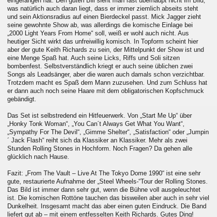
eingefangen hat. Den guten Bill sieht man fast überhaupt nicht im Bild,
was natürlich auch daran liegt, dass er immer ziemlich abseits steht
und sein Aktionsradius auf einen Bierdeckel passt. Mick Jagger zieht
seine gewohnte Show ab, was allerdings die komische Einlage bei
„2000 Light Years From Home“ soll, weiß er wohl auch nicht. Aus
heutiger Sicht wirkt das unfreiwillig komisch. In Topform scheint hier
aber der gute Keith Richards zu sein, der Mittelpunkt der Show ist und
eine Menge Spaß hat. Auch seine Licks, Riffs und Soli sitzen
bombenfest. Selbstverständlich kriegt er auch seine üblichen zwei
Songs als Leadsänger, aber die waren auch damals schon verzichtbar.
Trotzdem macht es Spaß dem Mann zuzusehen. Und zum Schluss hat
er dann auch noch seine Haare mit dem obligatorischen Kopfschmuck
gebändigt.
Das Set ist selbstredend ein Hitfeuerwerk. Von „Start Me Up“ über
„Honky Tonk Woman“, „You Can´t Always Get What You Want“,
„Sympathy For The Devil“, „Gimme Shelter“, „Satisfaction“ oder „Jumpin
´ Jack Flash“ reiht sich da Klassiker an Klassiker. Mehr als zwei
Stunden Rolling Stones in Hochform. Noch Fragen? Da gehen alle
glücklich nach Hause.
Fazit: „From The Vault – Live At The Tokyo Dome 1990“ ist eine sehr
gute, restaurierte Aufnahme der „Steel Wheels-“Tour der Rolling Stones.
Das Bild ist immer dann sehr gut, wenn die Bühne voll ausgeleuchtet
ist. Die komischen Rottöne tauchen das bisweilen aber auch in sehr viel
Dunkelheit. Insgesamt macht das aber einen guten Eindruck. Die Band
liefert gut ab – mit einem entfesselten Keith Richards. Gutes Ding!