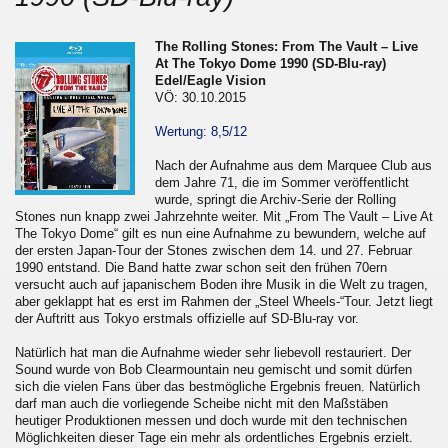
The Rolling Stones: From The Vault – Live
At The Tokyo Dome 1990 (SD-Blu-ray)
Edel/Eagle Vision
VÖ: 30.10.2015
Wertung: 8,5/12
Nach der Aufnahme aus dem Marquee Club aus
dem Jahre 71, die im Sommer veröffentlicht
wurde, springt die Archiv-Serie der Rolling
Stones nun knapp zwei Jahrzehnte weiter. Mit „From The Vault – Live At
The Tokyo Dome“ gilt es nun eine Aufnahme zu bewundern, welche auf
der ersten Japan-Tour der Stones zwischen dem 14. und 27. Februar
1990 entstand. Die Band hatte zwar schon seit den frühen 70ern
versucht auch auf japanischem Boden ihre Musik in die Welt zu tragen,
aber geklappt hat es erst im Rahmen der „Steel Wheels-“Tour. Jetzt liegt
der Auftritt aus Tokyo erstmals offizielle auf SD-Blu-ray vor.
Natürlich hat man die Aufnahme wieder sehr liebevoll restauriert. Der
Sound wurde von Bob Clearmountain neu gemischt und somit dürfen
sich die vielen Fans über das bestmögliche Ergebnis freuen. Natürlich
darf man auch die vorliegende Scheibe nicht mit den Maßstäben
heutiger Produktionen messen und doch wurde mit den technischen
Möglichkeiten dieser Tage ein mehr als ordentliches Ergebnis erzielt.