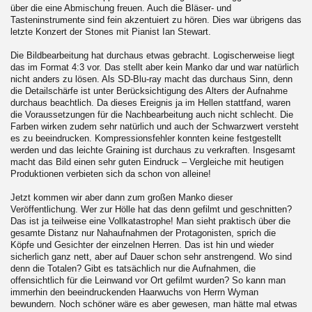
über die eine Abmischung freuen. Auch die Bläser- und
Tasteninstrumente sind fein akzentuiert zu hören. Dies war übrigens das
letzte Konzert der Stones mit Pianist Ian Stewart.
Die Bildbearbeitung hat durchaus etwas gebracht. Logischerweise liegt
das im Format 4:3 vor. Das stellt aber kein Manko dar und war natürlich
nicht anders zu lösen. Als SD-Blu-ray macht das durchaus Sinn, denn
die Detailschärfe ist unter Berücksichtigung des Alters der Aufnahme
durchaus beachtlich. Da dieses Ereignis ja im Hellen stattfand, waren
die Voraussetzungen für die Nachbearbeitung auch nicht schlecht. Die
Farben wirken zudem sehr natürlich und auch der Schwarzwert versteht
es zu beeindrucken. Kompressionsfehler konnten keine festgestellt
werden und das leichte Graining ist durchaus zu verkraften. Insgesamt
macht das Bild einen sehr guten Eindruck – Vergleiche mit heutigen
Produktionen verbieten sich da schon von alleine!
Jetzt kommen wir aber dann zum großen Manko dieser
Veröffentlichung. Wer zur Hölle hat das denn gefilmt und geschnitten?
Das ist ja teilweise eine Vollkatastrophe! Man sieht praktisch über die
gesamte Distanz nur Nahaufnahmen der Protagonisten, sprich die
Köpfe und Gesichter der einzelnen Herren. Das ist hin und wieder
sicherlich ganz nett, aber auf Dauer schon sehr anstrengend. Wo sind
denn die Totalen? Gibt es tatsächlich nur die Aufnahmen, die
offensichtlich für die Leinwand vor Ort gefilmt wurden? So kann man
immerhin den beeindruckenden Haarwuchs von Herrn Wyman
bewundern. Noch schöner wäre es aber gewesen, man hätte mal etwas