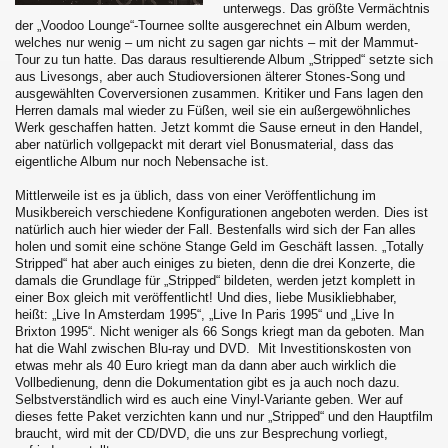
unterwegs. Das größte Vermächtnis
der „Voodoo Lounge“-Tournee sollte ausgerechnet ein Album werden,
welches nur wenig – um nicht zu sagen gar nichts – mit der Mammut-
Tour zu tun hatte. Das daraus resultierende Album „Stripped“ setzte sich
aus Livesongs, aber auch Studioversionen älterer Stones-Song und
ausgewählten Coverversionen zusammen. Kritiker und Fans lagen den
Herren damals mal wieder zu Füßen, weil sie ein außergewöhnliches
Werk geschaffen hatten. Jetzt kommt die Sause erneut in den Handel,
aber natürlich vollgepackt mit derart viel Bonusmaterial, dass das
eigentliche Album nur noch Nebensache ist.
Mittlerweile ist es ja üblich, dass von einer Veröffentlichung im
Musikbereich verschiedene Konfigurationen angeboten werden. Dies ist
natürlich auch hier wieder der Fall. Bestenfalls wird sich der Fan alles
holen und somit eine schöne Stange Geld im Geschäft lassen. „Totally
Stripped“ hat aber auch einiges zu bieten, denn die drei Konzerte, die
damals die Grundlage für „Stripped“ bildeten, werden jetzt komplett in
einer Box gleich mit veröffentlicht! Und dies, liebe Musikliebhaber,
heißt: „Live In Amsterdam 1995“, „Live In Paris 1995“ und „Live In
Brixton 1995“. Nicht weniger als 66 Songs kriegt man da geboten. Man
hat die Wahl zwischen Blu-ray und DVD. Mit Investitionskosten von
etwas mehr als 40 Euro kriegt man da dann aber auch wirklich die
Vollbedienung, denn die Dokumentation gibt es ja auch noch dazu.
Selbstverständlich wird es auch eine Vinyl-Variante geben. Wer auf
dieses fette Paket verzichten kann und nur „Stripped“ und den Hauptfilm
braucht, wird mit der CD/DVD, die uns zur Besprechung vorliegt,