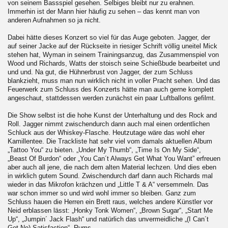
von seinem Bassspiel gesehen. Selbiges bleibt nur zu erahnen.
Immerhin ist der Mann hier häufig zu sehen – das kennt man von
anderen Aufnahmen so ja nicht.
Dabei hätte dieses Konzert so viel für das Auge geboten. Jagger, der
auf seiner Jacke auf der Rückseite in riesiger Schrift völlig uneitel Mick
stehen hat, Wyman in seinem Trainingsanzug, das Zusammenspiel von
Wood und Richards, Watts der stoisch seine Schießbude bearbeitet und
und und. Na gut, die Hühnerbrust von Jagger, der zum Schluss
blankzieht, muss man nun wirklich nicht in voller Pracht sehen. Und das
Feuerwerk zum Schluss des Konzerts hätte man auch gerne komplett
angeschaut, stattdessen werden zunächst ein paar Luftballons gefilmt.
Die Show selbst ist die hohe Kunst der Unterhaltung und des Rock and
Roll. Jagger nimmt zwischendurch dann auch mal einen ordentlichen
Schluck aus der Whiskey-Flasche. Heutzutage wäre das wohl eher
Kamillentee. Die Trackliste hat sehr viel vom damals aktuellen Album
„Tattoo You“ zu bieten. „Under My Thumb“, „Time Is On My Side“,
„Beast Of Burdon“ oder „You Can´t Always Get What You Want” erfreuen
aber auch all jene, die nach dem alten Material lechzen. Und dies eben
in wirklich gutem Sound. Zwischendurch darf dann auch Richards mal
wieder in das Mikrofon krächzen und „Little T & A“ versemmeln. Das
war schon immer so und wird wohl immer so bleiben. Ganz zum
Schluss hauen die Herren ein Brett raus, welches andere Künstler vor
Neid erblassen lässt: „Honky Tonk Women“, „Brown Sugar“, „Start Me
Up“, „Jumpin´ Jack Flash“ und natürlich das unvermeidliche „(I Can´t
Get No) Satisfaction“. Rums.