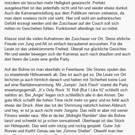
trotzdem ein bisschen mehr Helligkeit gewünscht. Perfekt
ausgeleuchtet ist das jedenfalls nicht und hin und wieder etwas dunkel.
Auch die Kameraeinstellung aus dem Publikum nerven zeitweise, da
man dann sowieso nicht viel sieht. Hier soll wohl ein authentisches
Gefühl erzeugt werden und der Zuschauer auf der Couch soll sich
mitten im Geschehen fühlen. Funktioniert allerdings nur so mittel.
Klasse sind die vielen Aufnahmen der Zuschauer vor Ort. Diese ehrliche
Freude von Jung und Alt ist einfach bezaubernd anzusehen. Für die
Leute ist das unbekümmerte Freiheit. Überall nur glückliche Gesichter.
Hin und wieder bewegen sich der Kameras auch nach draußen und auch
dort feiern die Leute eine große Party.
Auf der Bühne ist man ebenfalls in Feierlaune. Die Stones spulen das
zu erwartende Hitfeuerwerk ab. Das ist auch gut so. Die Leute vor Ort
lechzten ja auch förmlich danach und hatten mit Sicherheit keine Lust
auf eine Raritätensammlung. Mit „Jumpin´ Jack Flash“ startet die Party
erwartungsgemäß. „It´s Only Rock `N´ Roll (But I Like It)“ schließt sich
nahtlos an. Bei „Angie“ liegen sich schließlich alle in den Armen. Der
gute Mick schafft die hohen Töne nicht mehr so ganz und es fehlt auch
etwas der Druck. Aber das tut der Stimmung natürlich keinen Abbruch
und hey, er ist ja auch nicht mehr Jüngste. Das reißt er aber mit seiner
Fitness wieder raus. Wie er da bei „Midnight Rambler“ über die Bühne
tanzt und schwebt ist ja schon sensationell. Überhaupt ist das Stück
ein Höhepunkt. Das wird sehr rotzig und rockig gespielt. Guter Job
Ronnie und Keith! Genau wie bei „Gimme Shelter“. Obwohl man hier