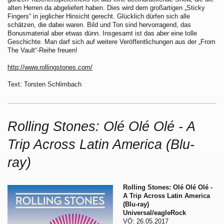
alten Herren da abgeliefert haben. Dies wird dem großartigen „Sticky
Fingers“ in jeglicher Hinsicht gerecht. Glücklich dürfen sich alle
schätzen, die dabei waren. Bild und Ton sind hervorragend, das
Bonusmaterial aber etwas dünn. Insgesamt ist das aber eine tolle
Geschichte. Man darf sich auf weitere Veröffentlichungen aus der „From
The Vault“-Reihe freuen!
http://www.rollingstones.com/
Text: Torsten Schlimbach
Rolling Stones: Olé Olé Olé - A
Trip Across Latin America (Blu-
ray)
Rolling Stones: Olé Olé Olé -
A Trip Across Latin America
(Blu-ray)
Universal/eagleRock
VÖ: 26.05.2017