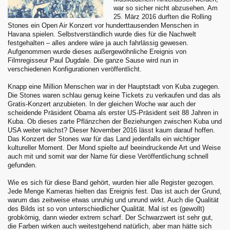
war so sicher nicht abzusehen. Am
25. März 2016 durften die Rolling
Stones ein Open Air Konzert vor hunderttausenden Menschen in
Havana spielen. Selbstverständlich wurde dies für die Nachwelt
festgehalten – alles andere wäre ja auch fahrlässig gewesen.
Aufgenommen wurde dieses außergewöhnliche Ereignis von
Filmregisseur Paul Dugdale. Die ganze Sause wird nun in
verschiedenen Konfigurationen veröffentlicht.
Knapp eine Million Menschen war in der Hauptstadt von Kuba zugegen.
Die Stones waren schlau genug keine Tickets zu verkaufen und das als
Gratis-Konzert anzubieten. In der gleichen Woche war auch der
scheidende Präsident Obama als erster US-Präsident seit 88 Jahren in
Kuba. Ob dieses zarte Pflänzchen der Beziehungen zwischen Kuba und
USA weiter wächst? Dieser November 2016 lässt kaum darauf hoffen.
Das Konzert der Stones war für das Land jedenfalls ein wichtiger
kultureller Moment. Der Mond spielte auf beeindruckende Art und Weise
auch mit und somit war der Name für diese Veröffentlichung schnell
gefunden.
Wie es sich für diese Band gehört, wurden hier alle Register gezogen.
Jede Menge Kameras hielten das Ereignis fest. Das ist auch der Grund,
warum das zeitweise etwas unruhig und unrund wirkt. Auch die Qualität
des Bilds ist so von unterschiedlicher Qualität. Mal ist es (gewollt)
grobkörnig, dann wieder extrem scharf. Der Schwarzwert ist sehr gut,
die Farben wirken auch weitestgehend natürlich, aber man hätte sich