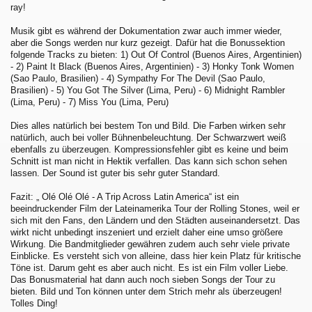
ray!
Musik gibt es während der Dokumentation zwar auch immer wieder,
aber die Songs werden nur kurz gezeigt. Dafür hat die Bonussektion
folgende Tracks zu bieten: 1) Out Of Control (Buenos Aires, Argentinien)
- 2) Paint It Black (Buenos Aires, Argentinien) - 3) Honky Tonk Women
(Sao Paulo, Brasilien) - 4) Sympathy For The Devil (Sao Paulo,
Brasilien) - 5) You Got The Silver (Lima, Peru) - 6) Midnight Rambler
(Lima, Peru) - 7) Miss You (Lima, Peru)
Dies alles natürlich bei bestem Ton und Bild. Die Farben wirken sehr
natürlich, auch bei voller Bühnenbeleuchtung. Der Schwarzwert weiß
ebenfalls zu überzeugen. Kompressionsfehler gibt es keine und beim
Schnitt ist man nicht in Hektik verfallen. Das kann sich schon sehen
lassen. Der Sound ist guter bis sehr guter Standard.
Fazit: „ Olé Olé Olé - A Trip Across Latin America“ ist ein
beeindruckender Film der Lateinamerika Tour der Rolling Stones, weil er
sich mit den Fans, den Ländern und den Städten auseinandersetzt. Das
wirkt nicht unbedingt inszeniert und erzielt daher eine umso größere
Wirkung. Die Bandmitglieder gewähren zudem auch sehr viele private
Einblicke. Es versteht sich von alleine, dass hier kein Platz für kritische
Töne ist. Darum geht es aber auch nicht. Es ist ein Film voller Liebe.
Das Bonusmaterial hat dann auch noch sieben Songs der Tour zu
bieten. Bild und Ton können unter dem Strich mehr als überzeugen!
Tolles Ding!