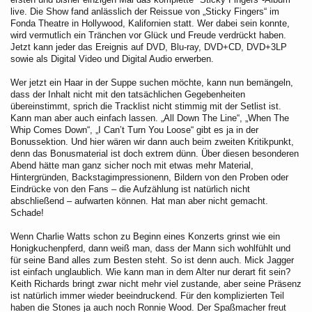
live. Die Show fand anlässlich der Reissue von „Sticky Fingers“ im
Fonda Theatre in Hollywood, Kalifornien statt. Wer dabei sein konnte,
wird vermutlich ein Tränchen vor Glück und Freude verdrückt haben.
Jetzt kann jeder das Ereignis auf DVD, Blu-ray, DVD+CD, DVD+3LP
sowie als Digital Video und Digital Audio erwerben.
Wer jetzt ein Haar in der Suppe suchen möchte, kann nun bemängeln,
dass der Inhalt nicht mit den tatsächlichen Gegebenheiten
übereinstimmt, sprich die Tracklist nicht stimmig mit der Setlist ist.
Kann man aber auch einfach lassen. „All Down The Line“, „When The
Whip Comes Down“, „I Can’t Turn You Loose“ gibt es ja in der
Bonussektion. Und hier wären wir dann auch beim zweiten Kritikpunkt,
denn das Bonusmaterial ist doch extrem dünn. Über diesen besonderen
Abend hätte man ganz sicher noch mit etwas mehr Material,
Hintergründen, Backstagimpressionenn, Bildern von den Proben oder
Eindrücke von den Fans – die Aufzählung ist natürlich nicht
abschließend – aufwarten können. Hat man aber nicht gemacht.
Schade!
Wenn Charlie Watts schon zu Beginn eines Konzerts grinst wie ein
Honigkuchenpferd, dann weiß man, dass der Mann sich wohlfühlt und
für seine Band alles zum Besten steht. So ist denn auch. Mick Jagger
ist einfach unglaublich. Wie kann man in dem Alter nur derart fit sein?
Keith Richards bringt zwar nicht mehr viel zustande, aber seine Präsenz
ist natürlich immer wieder beeindruckend. Für den komplizierten Teil
haben die Stones ja auch noch Ronnie Wood. Der Spaßmacher freut