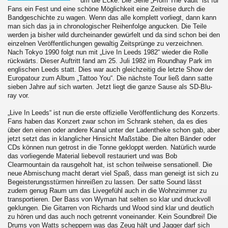
um die Ecke. Die Serie „From The Vault“ ist für
Fans ein Fest und eine schöne Möglichkeit eine Zeitreise durch die
Bandgeschichte zu wagen. Wenn das alle komplett vorliegt, dann kann
man sich das ja in chronologischer Reihenfolge angucken. Die Teile
werden ja bisher wild durcheinander gewürfelt und da sind schon bei den
einzelnen Veröffentlichungen gewaltig Zeitsprünge zu verzeichnen.
Nach Tokyo 1990 folgt nun mit „Live In Leeds 1982“ wieder die Rolle
rückwärts. Dieser Auftritt fand am 25. Juli 1982 im Roundhay Park im
englischen Leeds statt. Dies war auch gleichzeitig die letzte Show der
Europatour zum Album „Tattoo You“. Die nächste Tour ließ dann satte
sieben Jahre auf sich warten. Jetzt liegt die ganze Sause als SD-Blu-
ray vor.
„Live In Leeds“ ist nun die erste offizielle Veröffentlichung des Konzerts.
Fans haben das Konzert zwar schon im Schrank stehen, da es dies
über den einen oder andere Kanal unter der Ladentheke schon gab, aber
jetzt setzt das in klanglicher Hinsicht Maßstäbe. Die alten Bänder oder
CDs können nun getrost in die Tonne gekloppt werden. Natürlich wurde
das vorliegende Material liebevoll restauriert und was Bob
Clearmountain da rausgeholt hat, ist schon teilweise sensationell. Die
neue Abmischung macht derart viel Spaß, dass man geneigt ist sich zu
Begeisterungsstürmen hinreißen zu lassen. Der satte Sound lässt
zudem genug Raum um das Livegefühl auch in die Wohnzimmer zu
transportieren. Der Bass von Wyman hat selten so klar und druckvoll
geklungen. Die Gitarren von Richards und Wood sind klar und deutlich
zu hören und das auch noch getrennt voneinander. Kein Soundbrei! Die
Drums von Watts scheppern was das Zeug hält und Jagger darf sich