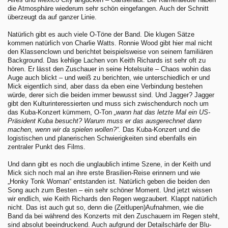
die Atmosphäre wiederum sehr schön eingefangen. Auch der Schnitt
überzeugt da auf ganzer Linie.
Natürlich gibt es auch viele O-Töne der Band. Die klugen Sätze
kommen natürlich von Charlie Watts. Ronnie Wood gibt hier mal nicht
den Klassenclown und berichtet beispielsweise von seinem familiären
Background. Das kehlige Lachen von Keith Richards ist sehr oft zu
hören. Er lässt den Zuschauer in seine Hotelsuite – Chaos wohin das
Auge auch blickt – und weiß zu berichten, wie unterschiedlich er und
Mick eigentlich sind, aber dass da eben eine Verbindung bestehen
würde, derer sich die beiden immer bewusst sind. Und Jagger? Jagger
gibt den Kulturinteressierten und muss sich zwischendurch noch um
das Kuba-Konzert kümmern, O-Ton
„wann hat das letzte Mal ein US-
Präsident Kuba besucht? Warum muss er das ausgerechnet dann
machen, wenn wir da spielen wollen?“.
Das Kuba-Konzert und die
logistischen und planerischen Schwierigkeiten sind ebenfalls ein
zentraler Punkt des Films.
Und dann gibt es noch die unglaublich intime Szene, in der Keith und
Mick sich noch mal an ihre erste Brasilien-Reise erinnern und wie
„Honky Tonk Woman“ entstanden ist. Natürlich geben die beiden den
Song auch zum Besten – ein sehr schöner Moment. Und jetzt wissen
wir endlich, wie Keith Richards den Regen wegzaubert. Klappt natürlich
nicht. Das ist auch gut so, denn die (Zeitlupen)Aufnahmen, wie die
Band da bei während des Konzerts mit den Zuschauern im Regen steht,
sind absolut beeindruckend. Auch aufgrund der Detailschärfe der Blu-