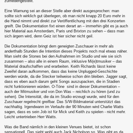
zufriedengestellt.
Eine Warnung sei an dieser Stelle aber direkt ausgesprochen: man
sollte sich wirklich gut überlegen, ob man nicht knapp 20 Euro mehr in
die Hand nimmt und direkt zur Veröffentlichung mit den drei Konzerten
greift. Die Dokumentation fixt einen derart an – immerhin gibt es ja auch
hier Material aus Amsterdam, Paris und Brixton zu sehen – dass man
sich ärgern wird, denn Geiz ist hier sicher nicht geil.
Die Dokumentation bringt dem geneigten Zuschauer in mehr als
anderthalb Stunden die Intention dieses Projekts noch mal etwas näher.
Man sieht die Stones bei den Aufnahmen im Studio und wie sie sich
zusammen – also alle in einem Raum, inklusive Mi(e)tmusiker – das
Material draufschaffen und erarbeiten. Keith Richards lässt keine
Zweifel daran aufkommen, dass das keine Unplugged-Geschichte
werden würde, da die Stecker teilweise schon drin bleiben. Jagger sagt,
dass es eben auch darum geht Songs auszupacken, die in Stadien
nicht funktionieren würden. O-Töne sind in dieser Dokumentation –
auch der Mitmusiker und von Don Was – reichlich zu hören (und zu
sehen). Die Intensität, die da im Studio erzeugt wurde, wird für den
Zuschauer regelrecht greifbar. Das S/W-Bildmaterial unterstützt das
nachhaltig. Irgendwann im Verlaufe der 90 Minuten wird Charlie Watts
sagen, dass es sein Job ist für Mick und Keith zu spielen - nicht mehr.
Leicht untertrieben Herr Watts.
Was die Band nämlich in den kleinen Venues bietet, ist schon
sensationell. Das sieht wohl auch Jack Nicholson so. Was gibt es da