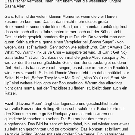
Lisa Fischer vermisst. Ihren Part übernimmt die wesentlich jüngere
Sasha Allen.
Ganz toll sind die vielen, kleinen Momente, wenn die vier Herren
zusammen kommen. Das ist dann nicht mehr dieses große
Rockmonster, sondern die kleine Band, die sich einfach unbändig freut,
dass sie nach all den Jahrzehnten immer noch auf der Bühne steht.
Das ist nicht gespielt, sondern die pure Freude. Da verzeiht man dem
guten Keith auch mal gerne einen Verspieler bei „Brown Sugar“ - von
wegen, das ist Playback. Sehr schön wie episch „You Can´t Always Get
What You Want“ - inklusive Chor – ausgebreitet wird. „(I Can´t Get No)
Satisfaction“ ist zum Schluss noch mal die große Abschlussparty. Auf,
wie vor der Bühne nur glückliche Gesichter. Bonustracks gibt es derer
fünf. Richards kann zwar nicht singen, es ist aber immer zum Knuddeln,
wie er es versucht. Sidekick Ronnie Wood steht ihm dabei natürlich zur
Seite. Hier bei „Before They Make Me Run“. „Miss You“ und „Start Me
Up“ sind weitere Highlights der Bonussektion. Warum das allerdings
nicht ganz normal auf der Trackliste zu finden ist, bleibt dann auch ein
Rätsel.
Fazit: „Havana Moon“ fängt das legendäre und geschichtlich sehr
wertvolle Konzert der Rolling Stones sehr schön ein. Kuba feierte mit
den Stones ein erste große Rockparty und allerorten waren nur
glückliche Menschen zu sehen. Die Blu-ray hat das sehr gut
eingefangen. Das Bild ist sehr oft formidabel, hin und wieder aber etwas
zu hektisch geschnitten und zu grobkörnig. Das Konzert ist brillant und
zeigt die Rolling Stones mit sehr großer Spielfreude! Ein historisches