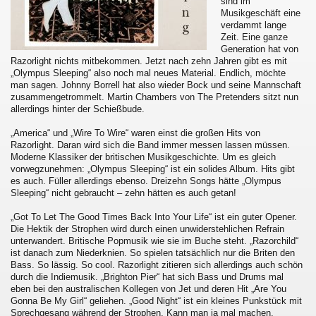
sind im
Musikgeschäft eine
verdammt lange
Zeit. Eine ganze
Generation hat von
Razorlight nichts mitbekommen. Jetzt nach zehn Jahren gibt es mit
„Olympus Sleeping“ also noch mal neues Material. Endlich, möchte
man sagen. Johnny Borrell hat also wieder Bock und seine Mannschaft
zusammengetrommelt. Martin Chambers von The Pretenders sitzt nun
allerdings hinter der Schießbude.
„America“ und „Wire To Wire“ waren einst die großen Hits von
Razorlight. Daran wird sich die Band immer messen lassen müssen.
Moderne Klassiker der britischen Musikgeschichte. Um es gleich
vorwegzunehmen: „Olympus Sleeping“ ist ein solides Album. Hits gibt
es auch. Füller allerdings ebenso. Dreizehn Songs hätte „Olympus
Sleeping“ nicht gebraucht – zehn hätten es auch getan!
„Got To Let The Good Times Back Into Your Life“ ist ein guter Opener.
Die Hektik der Strophen wird durch einen unwiderstehlichen Refrain
unterwandert. Britische Popmusik wie sie im Buche steht. „Razorchild“
ist danach zum Niederknien. So spielen tatsächlich nur die Briten den
Bass. So lässig. So cool. Razorlight zitieren sich allerdings auch schön
durch die Indiemusik. „Brighton Pier“ hat sich Bass und Drums mal
eben bei den australischen Kollegen von Jet und deren Hit „Are You
Gonna Be My Girl“ geliehen. „Good Night“ ist ein kleines Punkstück mit
Sprechgesang während der Strophen. Kann man ja mal machen.