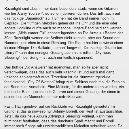
Razorlight sind aber immer dann besonders stark, wenn die Gitarren,
wie bei „Carry Yourself“, so schön jubilieren dürfen. Das trifft auch auf
das rockige „Japanrock“ zu. Hymnen hat die Band immer noch im
Gepräck. Die fluffigen Melodien gehen gut ins Ohr und die eine oder
andere Hookline dürfte auch so manche jüngere Band neidisch werden
lassen. „Midsummer Girl“ erinnert irgendwie an Die Ärzte zu Beginn der
80er. Razorlight werden die Berliner nicht kennen, aber der Sound der
Nummer geht eben in diese Richtung. Die Platte hat hier sowieso einen
kleinen Hänger. Die Ballade „Iceman“ langweilt. Die zackige Gitarre bei
„Sorry?“ kann den nervigen Gesang auch nicht retten. „Olympus
Sleeping“ - der Song – ist auch nur leidlich spannend.
Das fluffige „No Answers“ hat irgendwas, man sollte aber nicht
verschweigen, dass das auch sehr kitschig ist und auch mal ganz
unschön schlagerhaft wirkt. Trotzdem ist die Nummer irgendwie
faszinierend. „City Of Woman“ bringt zum Schluss noch mal die Stärken
der Band zum Vorschein. Eine Melodie, für die andere töten würden, ein
treibender Bass, jubilierende Gitarren und dieser Gesang, der einen in
seinen besten Momenten immer mitreißen wird!
Fazit: Hat irgendwer auf die Rückkehr von Razorlight gewartet? Im
Grund ist das ja sowieso nur Johnny Borrell, der Rest ist austauschbar.
Jetzt, da das neue Album „Olympus Sleeping“ vorliegt, kann man
zumindest festhalten, dass das durchaus Spaß macht und Borrell
immer noch Songs mit unwiderstehlichen Melodien schreiben kann. Da