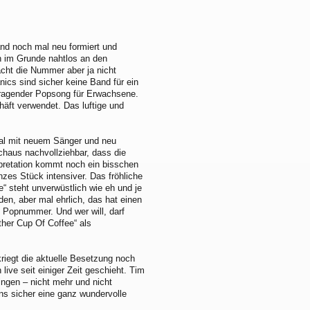
nd noch mal neu formiert und
n im Grunde nahtlos an den
acht die Nummer aber ja nicht
ics sind sicher keine Band für ein
orragender Popsong für Erwachsene.
äft verwendet. Das luftige und
mal mit neuem Sänger und neu
urchaus nachvollziehbar, dass die
erpretation kommt noch ein bisschen
nzes Stück intensiver. Das fröhliche
le“ steht unverwüstlich wie eh und je
n, aber mal ehrlich, das hat einen
 Popnummer. Und wer will, darf
ther Cup Of Coffee“ als
kriegt die aktuelle Besetzung noch
 live seit einiger Zeit geschieht. Tim
ingen – nicht mehr und nicht
ans sicher eine ganz wundervolle