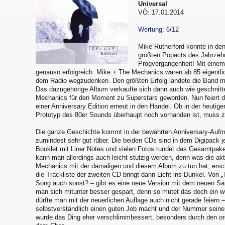
Universal
VÖ: 17.01.2014
Wertung: 6/12
Mike Rutherford konnte in den
größten Popacts des Jahrzehn
Progvergangenheit! Mit einem 
genauso erfolgreich. Mike + The Mechanics waren ab 85 eigentli
dem Radio wegzudenken. Den größten Erfolg landete die Band mi
Das dazugehörige Album verkaufte sich dann auch wie geschnitt
Mechanics für den Moment zu Superstars geworden. Nun feiert d
einer Anniversary Edition erneut in den Handel. Ob in der heutig
Prototyp des 80er Sounds überhaupt noch vorhanden ist, muss z
Die ganze Geschichte kommt in der bewährten Anniversary-Aufm
zumindest sehr gut rüber. Die beiden CDs sind in dem Digipack j
Booklet mit Liner Notes und vielen Fotos rundet das Gesamtpaket 
kann man allerdings auch leicht stutzig werden, denn was die a
Mechanics mit der damaligen und diesem Album zu tun hat, erschli
die Trackliste der zweiten CD bringt dann Licht ins Dunkel. Von 
Song auch sonst? – gibt es eine neue Version mit dem neuen Sä
man sich mitunter besser gespart, denn so mutet das doch ein w
dürfte man mit der neuerlichen Auflage auch nicht gerade feiern 
selbstverständlich einen guten Job macht und der Nummer sein
wurde das Ding eher verschlimmbessert, besonders durch den or