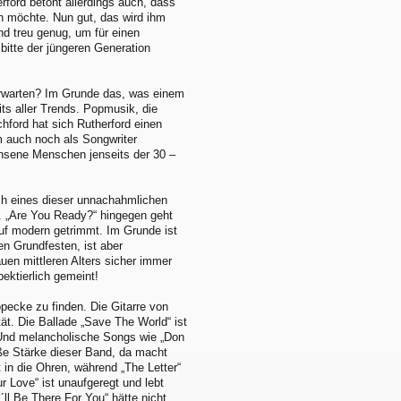
rford betont allerdings auch, dass
in möchte. Nun gut, das wird ihm
nd treu genug, um für einen
bitte der jüngeren Generation
rwarten? Im Grunde das, was einem
s aller Trends. Popmusik, die
ford hat sich Rutherford einen
m auch noch als Songwriter
chsene Menschen jenseits der 30 –
ich eines dieser unnachahmlichen
. „Are You Ready?“ hingegen geht
auf modern getrimmt. Im Grunde ist
ren Grundfesten, ist aber
auen mittleren Alters sicher immer
ektierlich gemeint!
opecke zu finden. Die Gitarre von
ät. Die Ballade „Save The World“ ist
. Und melancholische Songs wie „Don
ße Stärke dieser Band, da macht
 in die Ohren, während „The Letter“
r Love“ ist unaufgeregt und lebt
I´ll Be There For You“ hätte nicht