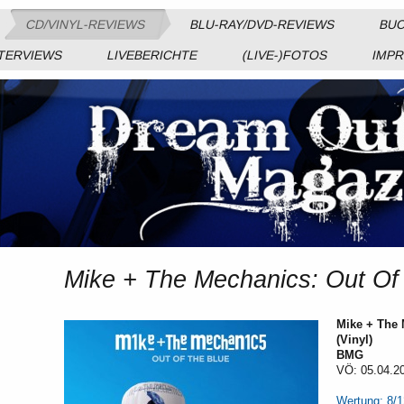
CD/VINYL-REVIEWS
BLU-RAY/DVD-REVIEWS
BUC
TERVIEWS
LIVEBERICHTE
(LIVE-)FOTOS
IMP
Mike + The Mechanics: Out Of 
Mike + The 
(Vinyl)
BMG
VÖ: 05.04.2
Wertung: 8/1