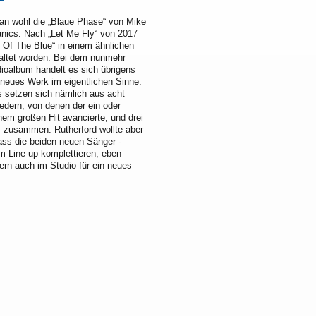
an wohl die „Blaue Phase“ von Mike
nics. Nach „Let Me Fly“ von 2017
t Of The Blue“ in einem ähnlichen
altet worden. Bei dem nunmehr
ioalbum handelt es sich übrigens
 neues Werk im eigentlichen Sinne.
s setzen sich nämlich aus acht
edern, von denen der ein oder
nem großen Hit avancierte, und drei
 zusammen. Rutherford wollte aber
ass die beiden neuen Sänger -
m Line-up komplettieren, eben
ern auch im Studio für ein neues