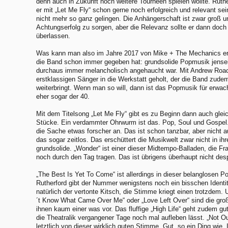
denn auch in Zukunft noch weitere Tourneen spielen wollte. Ruthe
er mit „Let Me Fly“ schon gerne noch erfolgreich und relevant se
nicht mehr so ganz gelingen. Die Anhängerschaft ist zwar groß u
Achtungserfolg zu sorgen, aber die Relevanz sollte er dann doch 
überlassen.
Was kann man also im Jahre 2017 von Mike + The Mechanics e
die Band schon immer gegeben hat: grundsolide Popmusik jenseit
durchaus immer melancholisch angehaucht war. Mit Andrew Roach
erstklassigen Sänger in die Werkstatt geholt, der die Band zude
weiterbringt. Wenn man so will, dann ist das Popmusik für erwa
eher sogar der 40.
Mit dem Titelsong „Let Me Fly“ gibt es zu Beginn dann auch gle
Stücke. Ein verdammter Ohrwurm ist das. Pop, Soul und Gospel
die Sache etwas forscher an. Das ist schon tanzbar, aber nicht 
das sogar zeitlos. Das erschüttert die Musikwelt zwar nicht in ih
grundsolide. „Wonder“ ist einer dieser Midtempo-Balladen, die Fr
noch durch den Tag tragen. Das ist übrigens überhaupt nicht desp
„The Best Is Yet To Come“ ist allerdings in dieser belanglosen P
Rutherford gibt der Nummer wenigstens noch ein bisschen Identit
natürlich der vertonte Kitsch, die Stimme kriegt einen trotzdem
´t Know What Came Over Me“ oder „Love Left Over“ sind die gro
ihnen kaum einer was vor. Das fluffige „High Life“ geht zudem gut
die Theatralik vergangener Tage noch mal aufleben lässt. „Not Ou
letztlich von dieser wirklich guten Stimme. Gut, so ein Ding wie „