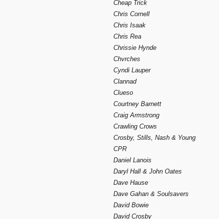
Cheap Trick
Chris Cornell
Chris Isaak
Chris Rea
Chrissie Hynde
Chvrches
Cyndi Lauper
Clannad
Clueso
Courtney Barnett
Craig Armstrong
Crawling Crows
Crosby, Stills, Nash & Young
CPR
Daniel Lanois
Daryl Hall & John Oates
Dave Hause
Dave Gahan & Soulsavers
David Bowie
David Crosby