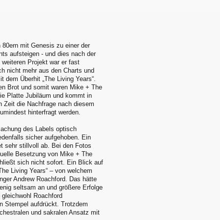
 80ern mit Genesis zu einer der
ts aufsteigen - und dies nach der
weiteren Projekt war er fast
ch nicht mehr aus den Charts und
t dem Überhit „The Living Years“.
en Brot und somit waren Mike + The
ie Platte Jubiläum und kommt in
en Zeit die Nachfrage nach diesem
umindest hinterfragt werden.
achung des Labels optisch
edenfalls sicher aufgehoben. Ein
sehr stillvoll ab. Bei den Fotos
ktuelle Besetzung von Mike + The
eßt sich nicht sofort. Ein Blick auf
„The Living Years“ – von welchem
nger Andrew Roachford. Das hätte
enig seltsam an und größere Erfolge
– gleichwohl Roachford
en Stempel aufdrückt. Trotzdem
chestralen und sakralen Ansatz mit