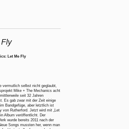
 Fly
cs: Let Me Fly
e vermutlich selbst nicht geglaubt,
sprojekt Mike + The Mechanics acht
ittlerweile seit 32 Jahren
ist. Es gab zwar mit der Zeit einige
m Bandgefüge, aber letztlich ist
 von Rutherford. Jetzt wird mit „Let
in Album veröffentlicht. Der
Werk wurde bereits 2011 nach der
. Neue Songs mussten her, wenn man