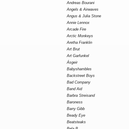
Andreas Bourani
Angels & Airwaves
Angus & Julia Stone
Annie Lennox
Arcade Fire
Arctic Monkeys
Aretha Franklin
Art Brut
Art Garfunkel
Ásgeir
Babyshambles
Backstreet Boys
Bad Company
Band Aid
Barbra Streisand
Baroness
Barry Gibb
Beady Eye
Beatsteaks
Bela B