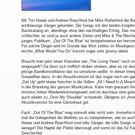
Mit Tim Howar und Andrew Roachford hat Mike Rutherford die Ba
erstklassige Sänger gefunden. Die Songs mit den beiden knüpfe
Backkatalog an, allerdings ohne den nachhaltigen Erfolg. Das m
schlechter, es sind ja auch andere Zeiten und Mike & The Mechan
junges Publikum. „Out Of The Blue“ ist beispielsweise ein herv
Für solche Dinger wird im Grunde das Wort zeitlos im Musikgesch
leichte „What Would You Do“ kommt sogar sehr groovy daher.
Braucht man jetzt einen Klassiker wie „The Living Years“ noch 
eingespielt? Da lässt sich trefflich drüber streiten, aber es ist d
jetzige Bandkonstellation das so umsetzen wollte. In dieser Int
Gospelflair dazu. In der Akustikversion ist das sogar noch ein ga
„Get Up“ geht etwas forscher in die Vollen. „All I Need Is A Mirac
in der Brandung des ganzen Musikzirkus. Kann man grausam finde
immens hohen Wiedererkennungswert und ist durchaus eine gute
auch wieder zu „Over My Shoulder“ schunkeln. Übrigens ist „Ano
Akustikversion für eine Gänsehaut gut.
Fazit: „Out Of The Blue“ mag sinnvoll oder nicht sein. Immerhin 
mal die Gelegenheit die Welthits so zu interpretieren, wie es auch
Howar und Andrew Roachford sind tolle Sänger, die tolle Songs s
weniger! Die Haptik der Platte überzeugt und somit ist das für F
Geschichte!