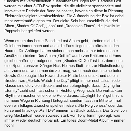
Classics mit verschiedenen Zusammensetzungen fort. Paradise Lost
werden mit einer 3-CD-Box geehrt, die die vielleicht spannendste und
innovativste Periode der Band beinhaltet, bevor sich diese in Richtung
Elektronikspielplatz verabschiedete. Die Aufmachung der Box ist dabei
recht zweckmäßig gehalten. Der dicke Schuber umschließt die drei
Alben „Shades Of God“, „Icon“ und „Draconian Times“, die jeweils im
Pappschuber geliefert werden.
Wenn es um das beste Paradise Lost Album geht, streiten sich die
Gelehrten immer noch und auch die Fans liegen sich oftmals in den
Haaren. Die Anfänge hatten sicher schon mehr als nur interessante
Ansätze zu bieten. Das Album „Gothic“ wurde von Kritikern und Fans
gleichermaßen gut aufgenommen. „Shades Of God“ ist trotzdem noch
eine Spur intensiver. Sänger Nick Holmes läuft hier zur Höchstleistung
auf, zumindest wenn man die Zeit mag, wo er noch durch seine tiefen
Growls überzeugte. Die Power dieser Platte beeindruckt und so ein
Brocken wie „Mortals Watch The Day“ pflügt immer noch alles nieder.
Klasse sind die vielen Breaks und der tiefergelegte Bass. „Crying for
Eternity“ zieht sich fast schon in Richtung Prog hoch. Die vertrackten
Rhythmen machen eine kleine Perle daraus. „Daylight Tom“ geht nicht
nur neue Wege in Richtung Härtegrad, sondern lässt im Mittelteil mal
eben ein folkiges Zwischenspiel einfließen. „No Forgiveness“ oder das
kurze und knackige „As I Die“ erinnern an Black Sabbath. Das Spiel von
Greg Mackintosh wurde sowieso stark von Tony Iommi geprägt, was
immer wieder deutlich hörbar ist. Ein tolles Doom-Metal Album – immer
noch!