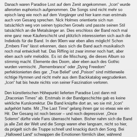
Danach waren Paradise Lost auf dem Zenit angekommen. „Icon“ wurde
allerorten euphorisch aufgenommen. Die Songs sind nicht mehr so
episch lang wie noch auf dem Vorgänger und hier kann man erstmals
auch von Gesang sprechen. Nick Holmes orientierte sich nun
tatsächlich weg von seinen typischen Growls und passte seinen Stil
tatsächlich an die Metalsänger an. Dies erschloss der Band noch mal
eine ganz neue Käuferschicht und plötzlich interessierten sich auch die
Indiekids für die Band. In den 90ern war eben alles möglich! Schon
„Embers Fire“ lässt erkennen, dass sich die Band auch musikalisch
noch mal entwickelt hat. Das Riffing ist zwar immer noch hart, aber
eben auch sehr melodiös. Es ist die Mischung, die dieses Album so
stimmig macht. Elemente des Doom, aber eben auch des Gothic
wurden vermischt. „Remembrance“ oder „Dying Freedom“
perfektionierten dies gar. „True Belief“ und „Poison“ sind mittlerweile
richtige Hymnen und nicht mehr aus dem Backkatalog wegzudenken.
„Icon“ hat bis heute nichts von seiner Faszination verloren.
Den künstlerischen Höhepunkt lieferten Paradise Lost dann mit
„Draconian Times“ ab. Erstmals in der Bandgeschichte gab es keine
wirkliche Kurskorrektur. Die Band knüpfte dort an, wo sie mit „Icon“
aufgehört hatte. Mit „The Last Time“ gelang ihnen gar so etwas wie ein
Hit. Der Gesang ist noch besser – und noch depressiver. „Once
Solemn“ dürfte viele Fans überrascht haben. Bisher nahm sich die Band
ja alle Zeit der Welt und die Songs waren eher langsam, nicht so hier,
da prügelt sich die Truppe schnell und knackig durch den Song. Bei
„Hallowed Land“ schwappen die Emotionen förmlich über, während