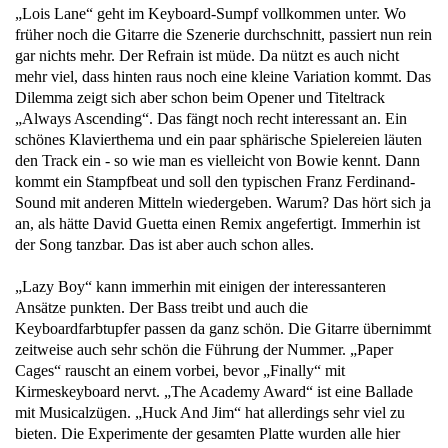
„Lois Lane“ geht im Keyboard-Sumpf vollkommen unter. Wo
früher noch die Gitarre die Szenerie durchschnitt, passiert nun rein
gar nichts mehr. Der Refrain ist müde. Da nützt es auch nicht
mehr viel, dass hinten raus noch eine kleine Variation kommt. Das
Dilemma zeigt sich aber schon beim Opener und Titeltrack
„Always Ascending“. Das fängt noch recht interessant an. Ein
schönes Klavierthema und ein paar sphärische Spielereien läuten
den Track ein - so wie man es vielleicht von Bowie kennt. Dann
kommt ein Stampfbeat und soll den typischen Franz Ferdinand-
Sound mit anderen Mitteln wiedergeben. Warum? Das hört sich ja
an, als hätte David Guetta einen Remix angefertigt. Immerhin ist
der Song tanzbar. Das ist aber auch schon alles.
„Lazy Boy“ kann immerhin mit einigen der interessanteren
Ansätze punkten. Der Bass treibt und auch die
Keyboardfarbtupfer passen da ganz schön. Die Gitarre übernimmt
zeitweise auch sehr schön die Führung der Nummer. „Paper
Cages“ rauscht an einem vorbei, bevor „Finally“ mit
Kirmeskeyboard nervt. „The Academy Award“ ist eine Ballade
mit Musicalzügen. „Huck And Jim“ hat allerdings sehr viel zu
bieten. Die Experimente der gesamten Platte wurden alle hier