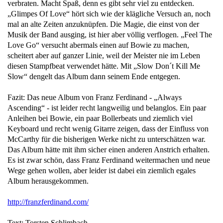
verbraten. Macht Spaß, denn es gibt sehr viel zu entdecken.
„Glimpes Of Love“ hört sich wie der klägliche Versuch an, noch
mal an alte Zeiten anzuknüpfen. Die Magie, die einst von der
Musik der Band ausging, ist hier aber völlig verflogen. „Feel The
Love Go“ versucht abermals einen auf Bowie zu machen,
scheitert aber auf ganzer Linie, weil der Meister nie im Leben
diesen Stampfbeat verwendet hätte. Mit „Slow Don´t Kill Me
Slow“ dengelt das Album dann seinem Ende entgegen.
Fazit: Das neue Album von Franz Ferdinand - „Always
Ascending“ - ist leider recht langweilig und belanglos. Ein paar
Anleihen bei Bowie, ein paar Bollerbeats und ziemlich viel
Keyboard und recht wenig Gitarre zeigen, dass der Einfluss von
McCarthy für die bisherigen Werke nicht zu unterschätzen war.
Das Album hätte mit ihm sicher einen anderen Anstrich erhalten.
Es ist zwar schön, dass Franz Ferdinand weitermachen und neue
Wege gehen wollen, aber leider ist dabei ein ziemlich egales
Album herausgekommen.
http://franzferdinand.com/
Text: Torsten Schlimbach