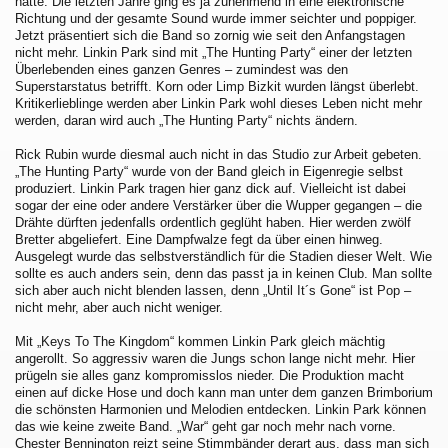
hätte. Die letzten Jahre ging es ja zunehmend in eine elektronische
Richtung und der gesamte Sound wurde immer seichter und poppiger.
Jetzt präsentiert sich die Band so zornig wie seit den Anfangstagen
nicht mehr. Linkin Park sind mit „The Hunting Party“ einer der letzten
Überlebenden eines ganzen Genres – zumindest was den
Superstarstatus betrifft. Korn oder Limp Bizkit wurden längst überlebt.
Kritikerlieblinge werden aber Linkin Park wohl dieses Leben nicht mehr
werden, daran wird auch „The Hunting Party“ nichts ändern.
Rick Rubin wurde diesmal auch nicht in das Studio zur Arbeit gebeten.
„The Hunting Party“ wurde von der Band gleich in Eigenregie selbst
produziert. Linkin Park tragen hier ganz dick auf. Vielleicht ist dabei
sogar der eine oder andere Verstärker über die Wupper gegangen – die
Drähte dürften jedenfalls ordentlich geglüht haben. Hier werden zwölf
Bretter abgeliefert. Eine Dampfwalze fegt da über einen hinweg.
Ausgelegt wurde das selbstverständlich für die Stadien dieser Welt. Wie
sollte es auch anders sein, denn das passt ja in keinen Club. Man sollte
sich aber auch nicht blenden lassen, denn „Until It´s Gone“ ist Pop –
nicht mehr, aber auch nicht weniger.
Mit „Keys To The Kingdom“ kommen Linkin Park gleich mächtig
angerollt. So aggressiv waren die Jungs schon lange nicht mehr. Hier
prügeln sie alles ganz kompromisslos nieder. Die Produktion macht
einen auf dicke Hose und doch kann man unter dem ganzen Brimborium
die schönsten Harmonien und Melodien entdecken. Linkin Park können
das wie keine zweite Band. „War“ geht gar noch mehr nach vorne.
Chester Bennington reizt seine Stimmbänder derart aus, dass man sich