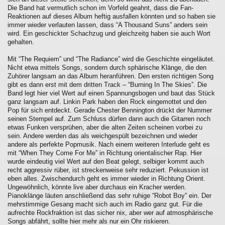
Die Band hat vermutlich schon im Vorfeld geahnt, dass die Fan-
Reaktionen auf dieses Album heftig ausfallen könnten und so haben sie
immer wieder verlauten lassen, dass “A Thousand Suns” anders sein
wird. Ein geschickter Schachzug und gleichzeitg haben sie auch Wort
gehalten.
Mit “The Requiem” und “The Radiance” wird die Geschichte eingeläutet.
Nicht etwa mittels Songs, sondern durch sphärische Klänge, die den
Zuhörer langsam an das Album heranführen. Den ersten richtigen Song
gibt es dann erst mit dem dritten Track – “Burning In The Skies”. Die
Band legt hier viel Wert auf einen Spannungsbogen und baut das Stück
ganz langsam auf. Linkin Park haben den Rock eingemottet und den
Pop für sich entdeckt. Gerade Chester Bennington drückt der Nummer
seinen Stempel auf. Zum Schluss dürfen dann auch die Gitarren noch
etwas Funken versprühen, aber die alten Zeiten scheinen vorbei zu
sein. Andere werden das als weichgespült bezeichnen und wieder
andere als perfekte Popmusik. Nach einem weiteren Interlude geht es
mit “When They Come For Me” in Richtung orientalischer Rap. Hier
wurde eindeutig viel Wert auf den Beat gelegt, selbiger kommt auch
recht aggressiv rüber, ist streckenweise sehr reduziert. Pekussion ist
eben alles. Zwischendurch geht es immer wieder in Richtung Orient.
Ungewöhnlich, könnte live aber durchaus ein Kracher werden.
Pianoklänge läuten anschließend das sehr ruhige “Robot Boy” ein. Der
mehrstimmige Gesang macht sich auch im Radio ganz gut. Für die
aufrechte Rockfraktion ist das sicher nix, aber wer auf atmosphärische
Songs abfährt, sollte hier mehr als nur ein Ohr riskieren.