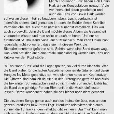
Mit “A Thousand Suns” haben sich Linkin
Park an ein Konzeptalbum gewagt. Viele
vor ihnen sind daran gescheitert und
auch die Fans von Linkin Park werden
schwer an diesem Teil zu knabbern haben. Leicht verdaulich ist
jedenfalls anders. Und genau das ist auch die Stärke dieser Scheibe.
Vermeintliche Hits sucht man nämlich zunächst vergeblich. Das war
auch so gewollt, denn die Band möchte dieses Album als Gesamtheit
verstanden wissen und man sollte es auch so hören. Und nur so
funktioniert “A Thousand Suns” auch tatsächlich. Man kann Linkin Park
jedenfalls nicht vorwerfen, dass sie mit diesem Werk die
Sicherheitsnummer gefahren sind. Schön, wenn eine Band etwas wagt.
Das kann natürlich auch eine totale Bruchlandung werden und Fans und
Kritiker vor den Kopf stoßen.
“A Thousand Suns” wird die Lager spalten, so viel dürfte klar sein. Wer
die Band bisher für die lauten Ausbrüche, donnernde Gitarren und deren
Hang zu Nu-Metal geschätzt hat, wird sich nun ratlos am Kopf kratzen.
Die Gitarren sind nämlich deutlich in den Hintergrund getreten und auch
die bekannten Schreiattacken sind so nicht mehr vorhanden. Dafür hat
die Band eine gehörige Portion Elektronik in die Musik einfliessen
lassen. Derart konsequent haben sie das bisher noch nicht gemacht.
Die einzelnen Songs gehen auch nahtlos ineinander über, was an den
ganzen Interludes bzw. Intros liegt. Hierdurch relativieren sich auch
schnell die 15 Tracks, denn effektiv gibt es neun. Das “nur” kann man
sich an dieser Stelle schenken, denn so wirkt das nicht zu überladen.