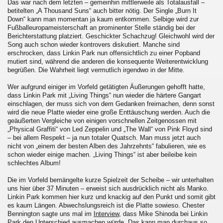
Das war nach dem letzten – gemeinhin mittlerweile als Totalausfall –
betitelten „A Thousand Suns“ auch bitter nötig. Der Single „Burn It
Down“ kann man momentan ja kaum entkommen. Selbige wird zur
Fußballeuropameisterschaft an prominenter Stelle ständig bei der
Berichterstattung platziert. Geschickter Schachzug! Gleichwohl wird der
Song auch schon wieder kontrovers diskutiert. Manche sind
erschrocken, dass Linkin Park nun offensichtlich zu einer Popband
mutiert sind, während die anderen die konsequente Weiterentwicklung
begrüßen. Die Wahrheit liegt vermutlich irgendwo in der Mitte.
Wer aufgrund einiger im Vorfeld getätigten Äußerungen gehofft hatte,
dass Linkin Park mit „Living Things“ nun wieder die härtere Gangart
einschlagen, der muss sich von dem Gedanken freimachen, denn sonst
wird die neue Platte wieder eine große Enttäuschung werden. Auch die
geäußerten Vergleiche von einigen vorschnellen Zeitgenossen mit
„Physical Graffiti“ von Led Zeppelin und „The Wall“ von Pink Floyd sind
– bei allem Respekt – ja nun totaler Quatsch. Man muss jetzt auch
nicht von „einem der besten Alben des Jahrzehnts“ fabulieren, wie es
schon wieder einige machen. „Living Things“ ist aber beileibe kein
schlechtes Album!
Die im Vorfeld bemängelte kurze Spielzeit der Scheibe – wir unterhalten
uns hier über 37 Minuten – erweist sich ausdrücklich nicht als Manko.
Linkin Park kommen hier kurz und knackig auf den Punkt und somit gibt
es kaum Längen. Abwechslungsreich ist die Platte sowieso. Chester
Bennington sagte uns mal im
Interview
, dass Mike Shinoda bei Linkin
Park den Unterschied ausmachen würde. Das kann man durchaus so