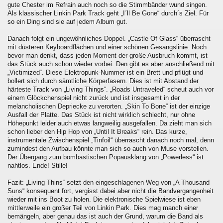
gute Chester im Refrain auch noch so die Stimmbänder wund singen.
Als klassischer Linkin Park Track geht „I´ll Be Gone“ durch´s Ziel. Für
so ein Ding sind sie auf jedem Album gut.
Danach folgt ein ungewöhnliches Doppel. „Castle Of Glass“ überrascht
mit düsteren Keyboardflächen und einer schönen Gesangslinie. Noch
bevor man denkt, dass jeden Moment der große Ausbruch kommt, ist
das Stück auch schon wieder vorbei. Den gibt es aber anschließend mit
„Victimized“. Diese Elektropunk-Nummer ist ein Brett und pflügt und
bollert sich durch sämtliche Körperfasern. Dies ist mit Abstand der
härteste Track von „Living Things“. „Roads Untraveled“ scheut auch vor
einem Glöckchenspiel nicht zurück und ist insgesamt in der
melancholischen Depriecke zu verorten. „Skin To Bone“ ist der einzige
Ausfall der Platte. Das Stück ist nicht wirklich schlecht, nur ohne
Höhepunkt leider auch etwas langweilig ausgefallen. Da zieht man sich
schon lieber den Hip Hop von „Until It Breaks“ rein. Das kurze,
instrumentale Zwischenspiel „Tinfoil“ überrascht danach noch mal, denn
zumindest den Aufbau könnte man sich so auch von Muse vorstellen.
Der Übergang zum bombastischen Popausklang von „Powerless“ ist
nahtlos. Ende! Stille!
Fazit: „Living Thins“ setzt den eingeschlagenen Weg von „A Thousand
Suns“ konsequent fort, vergisst dabei aber nicht die Bandvergangenheit
wieder mit ins Boot zu holen. Die elektronische Spielwiese ist eben
mittlerweile ein großer Teil von Linkin Park. Dies mag manch einer
bemängeln, aber genau das ist auch der Grund, warum die Band als