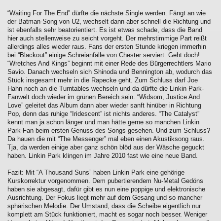
“Waiting For The End” dürfte die nächste Single werden. Fängt an wie
der Batman-Song von U2, wechselt dann aber schnell die Richtung und
ist ebenfalls sehr beatorientiert. Es ist etwas schade, dass die Band
hier auch stellenweise zu seicht vorgeht. Der mehrstimmige Part reißt
allerdings alles wieder raus. Fans der ersten Stunde kriegen immerhin
bei “Blackout” einige Schreianfälle von Chester serviert. Geht doch!
“Wretches And Kings” beginnt mit einer Rede des Bürgerrechtlers Mario
Savio. Danach wechseln sich Shinoda und Bennington ab, wodurch das
Stück insgesamt mehr in die Rapecke geht. Zum Schluss darf Joe
Hahn noch an die Turntables wechseln und da dürfte die Linkin Park-
Fanwelt doch wieder im grünen Bereich sein. “Widsom, Justice And
Love” geleitet das Album dann aber wieder sanft hinüber in Richtung
Pop, denn das ruhige “Iridescent” ist nichts anderes. “The Catalyst”
kennt man ja schon länger und man hätte gerne so manchen Linkin
Park-Fan beim ersten Genuss des Songs gesehen. Und zum Schluss?
Da hauen die mit “The Messenger” mal eben einen Akustiksong raus.
Tja, da werden einige aber ganz schön blöd aus der Wäsche geguckt
haben. Linkin Park klingen im Jahre 2010 fast wie eine neue Band.
Fazit: Mit “A Thousand Suns” haben Linkin Park eine gehörige
Kurskorrektur vorgenommen. Dem pubertierendem Nu-Metal Gedöns
haben sie abgesagt, dafür gibt es nun eine poppige und elektronische
Ausrichtung. Der Fokus liegt mehr auf dem Gesang und so mancher
sphärischen Melodie. Der Umstand, dass die Scheibe eigentlich nur
komplett am Stück funktioniert, macht es sogar noch besser. Weniger