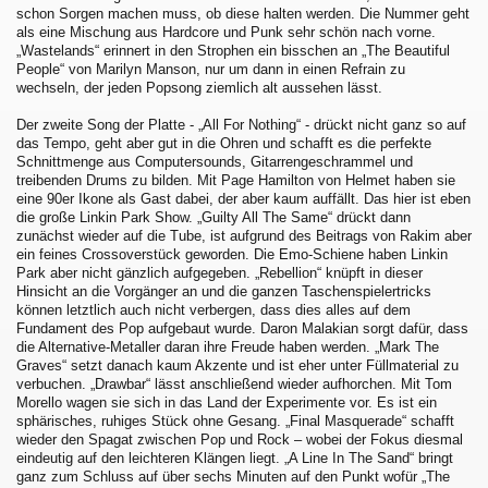
schon Sorgen machen muss, ob diese halten werden. Die Nummer geht
als eine Mischung aus Hardcore und Punk sehr schön nach vorne.
„Wastelands“ erinnert in den Strophen ein bisschen an „The Beautiful
People“ von Marilyn Manson, nur um dann in einen Refrain zu
wechseln, der jeden Popsong ziemlich alt aussehen lässt.
Der zweite Song der Platte - „All For Nothing“ - drückt nicht ganz so auf
das Tempo, geht aber gut in die Ohren und schafft es die perfekte
Schnittmenge aus Computersounds, Gitarrengeschrammel und
treibenden Drums zu bilden. Mit Page Hamilton von Helmet haben sie
eine 90er Ikone als Gast dabei, der aber kaum auffällt. Das hier ist eben
die große Linkin Park Show. „Guilty All The Same“ drückt dann
zunächst wieder auf die Tube, ist aufgrund des Beitrags von Rakim aber
ein feines Crossoverstück geworden. Die Emo-Schiene haben Linkin
Park aber nicht gänzlich aufgegeben. „Rebellion“ knüpft in dieser
Hinsicht an die Vorgänger an und die ganzen Taschenspielertricks
können letztlich auch nicht verbergen, dass dies alles auf dem
Fundament des Pop aufgebaut wurde. Daron Malakian sorgt dafür, dass
die Alternative-Metaller daran ihre Freude haben werden. „Mark The
Graves“ setzt danach kaum Akzente und ist eher unter Füllmaterial zu
verbuchen. „Drawbar“ lässt anschließend wieder aufhorchen. Mit Tom
Morello wagen sie sich in das Land der Experimente vor. Es ist ein
sphärisches, ruhiges Stück ohne Gesang. „Final Masquerade“ schafft
wieder den Spagat zwischen Pop und Rock – wobei der Fokus diesmal
eindeutig auf den leichteren Klängen liegt. „A Line In The Sand“ bringt
ganz zum Schluss auf über sechs Minuten auf den Punkt wofür „The