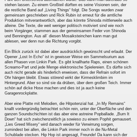
stehen lassen. Zu einem Großteil dürften es seine Visionen sein, der
die restliche Band auf „Living Things“ folgt. Die Songs wurden zwar
gemeinsam geschrieben und Rick Rubin ist erneut für die amtliche
Produktion mitverantwortlich, aber das könnte Shinoda mittlerweile auch
alleine. Die Texte, die weit weniger politisch motiviert sind wie noch
beim Vorgänger, stammen aus der gemeinsamen Feder von Shinoda
und Bennington. Aus all´ diesen Mosaiksteinchen kann man gut
ablesen, wer denn nun die Richtung vorgibt.
Ein Blick zurück ist dabei aber ausdrücklich gewünscht und erlaubt. Der
Opener „Lost In Echo“ ist in gewisser Weise ein Sammelsurium aus
allen Phasen von Linkin Park. Es gibt knallharte Raps, einen schönen
Screamo-Part und jede Menge elektronische Spielereien. Es dürfte sich
auch nicht gerade als hinderlich erweisen, dass der Refrain sofort im
Ohr hängen bleibt. Etwas störend wirkt der Kirmesklimbim im
Hintergrund. Aber so sind sie da drüben, über dem großen Teich. Immer
schön auf dicke Hose machen und dies ist ja auch keine
Garagenrockplatte.
Aber eine Platte mit Melodien, die Hitpotenzial hat. „In My Remains“
knallt vordergründig betrachtet schön rein, unter der Oberfläche und den
ganzen Soundschichten ist das aber eine astreine Popballade. „Burn It
Down“ hat sich zwischenzeitlich ja sowieso zu einem Pophit gemausert.
„Lies Greed Misery“ wird danach wieder für Verwirrung sorgen,
zumindest bei allen, die Linkin Park immer noch in die Nu-Metal
Schublade stecken. Hip Hop ist angesagt, Freunde! Da kann sich der