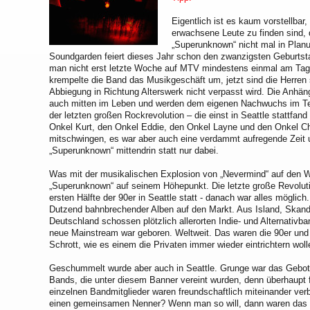
Eigentlich ist es kaum vorstellba
erwachsene Leute zu finden sind, d
„Superunknown“ nicht mal in Plan
Soundgarden feiert dieses Jahr schon den zwanzigsten Geburtsta
man nicht erst letzte Woche auf MTV mindestens einmal am Tag
krempelte die Band das Musikgeschäft um, jetzt sind die Herren
Abbiegung in Richtung Alterswerk nicht verpasst wird. Die Anhäng
auch mitten im Leben und werden dem eigenen Nachwuchs im Tee
der letzten großen Rockrevolution – die einst in Seattle stattfand
Onkel Kurt, den Onkel Eddie, den Onkel Layne und den Onkel Ch
mitschwingen, es war aber auch eine verdammt aufregende Zeit
„Superunknown“ mittendrin statt nur dabei.
Was mit der musikalischen Explosion von „Nevermind“ auf den W
„Superunknown“ auf seinem Höhepunkt. Die letzte große Revoluti
ersten Hälfte der 90er in Seattle statt - danach war alles mögli
Dutzend bahnbrechender Alben auf den Markt. Aus Island, Skand
Deutschland schossen plötzlich allerorten Indie- und Alternativ
neue Mainstream war geboren. Weltweit. Das waren die 90er und 
Schrott, wie es einem die Privaten immer wieder eintrichtern woll
Geschummelt wurde aber auch in Seattle. Grunge war das Gebot 
Bands, die unter diesem Banner vereint wurden, denn überhaupt 
einzelnen Bandmitglieder waren freundschaftlich miteinander ve
einen gemeinsamen Nenner? Wenn man so will, dann waren das G