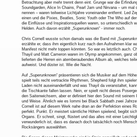
Betrachtung aber mehr trennt denn eint. Grunge war die Erfindung
Soundgarden, Alice In Chains, Pearl Jam und Nirvana – um mal d
nennen – waren teilweise Lichtjahre voneinander entfernt. Led Z
einen und die Pixies, Beatles, Sonic Youth oder The Who auf der
die Einflüsse und Inspirationsquellen waren, so unterschiedlich 
Helden. Auch davon erzählt „Superunknown“ - immer noch.
Chris Cornell wusste schon damals was die Band mit „Superunkn
erzählte er, dass ihm eigentlich kurz nach den Aufnahmen klar 
Manifest nicht mehr toppen könnten. So war es letztlich auch. C
Thayil und Matt Cameron waren im Olymp angekommen, ganz obe
lieferten die Herren ein atemberaubendes Album ab, welches tei
aufweist. Und düster ist. Wie die Nacht.
Auf „Superunknown“ präsentieren sich die Musiker auf dem Höh
spielt teils recht vertrackte Rhythmen, Shepherd folgt ihm spiele
Laden nicht auseinanderfällt und was Thayil da veranstaltet, ka
die Tischkante fallen lassen. Nein, er spielt nicht dieses Poserg
den Saitenwichsern, aber er definiert hier den Sound mit seinem 
und Weise. Ähnlich wie es Iommi bei Black Sabbath zwei Jahrzeh
Cornell ist auf diesem Werk nahe dran an der Perfektion eines R
perfekt. Punkt. Er meistert sämtliche Höhen spielend, begibt sich
Organs. Er schreit, singt, flüstert und das alles mit einer Leichtig
verwunderlich ist, dass es danach doch tatsächlich noch Mensch
Rocksängers auswählten.