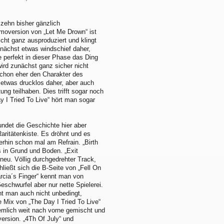
 zehn bisher gänzlich
emoversion von „Let Me Drown“ ist
cht ganz ausproduziert und klingt
nächst etwas windschief daher,
 perfekt in dieser Phase das Ding
ird zunächst ganz sicher nicht
 schon eher den Charakter des
etwas drucklos daher, aber auch
ung teilhaben. Dies trifft sogar noch
 I Tried To Live“ hört man sogar
undet die Geschichte hier aber
Raritätenkiste. Es dröhnt und es
hin schon mal am Refrain. „Birth
s in Grund und Boden. „Exit
eu. Völlig durchgedrehter Track,
ließt sich die B-Seite von „Fell On
arcia´s Finger“ kennt man von
chwurfel aber nur nette Spielerei.
t man auch nicht unbedingt,
e Mix von „The Day I Tried To Live“
emlich weit nach vorne gemischt und
version. „4Th Of July“ und