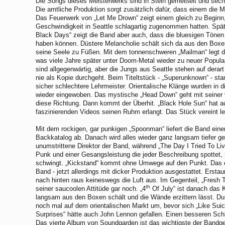
Die Songs dieses Meisterwerks sind in Stein gemeißelt und s
Die amtliche Produktion sorgt zusätzlich dafür, dass einem die M
Das Feuerwerk von „Let Me Drown“ zeigt einem gleich zu Beginn
Geschwindigkeit in Seattle schlagartig zugenommen hatten. Spä
Black Days“ zeigt die Band aber auch, dass die bluesigen Töne
haben können. Düstere Melancholie schält sich da aus den Boxen 
seine Seele zu Füßen. Mit dem tonnenschweren „Mailman“ legt di
was viele Jahre später unter Doom-Metal wieder zu neuer Popula
sind allgegenwärtig, aber die Jungs aus Seattle stehen auf dera
nie als Kopie durchgeht. Beim Titeltstück - „Superunknown“ - sta
sicher schlechtere Lehrmeister. Orientalische Klänge wurden in
wieder eingewoben. Das mystische „Head Down“ geht mit seiner v
diese Richtung. Dann kommt der Überhit. „Black Hole Sun“ hat a
faszinierenden Videos seinen Ruhm erlangt. Das Stück vereint le
Mit dem rockigen, gar punkigen „Spoonman“ liefert die Band eine
Backkatalog ab. Danach wird alles wieder ganz langsam tiefer gel
unumstrittene Direktor der Band, während „The Day I Tried To Li
Punk und einer Gesangsleistung die jeder Beschreibung spottet,
schwingt. „Kickstand“ kommt ohne Umwege auf den Punkt. Das er
Band - jetzt allerdings mit dicker Produktion ausgestattet. Erst
nach hinten raus keineswegs die Luft aus. Im Gegenteil, „Fresh T
th
seiner saucoolen Attitüde gar noch. „4
Of July“ ist danach das 
langsam aus den Boxen schält und die Wände erzittern lässt. Dunk
noch mal auf dem orientalischen Markt um, bevor sich „Like Suici
Surprises“ hätte auch John Lennon gefallen. Einen besseren Sch
Das vierte Album von Soundgarden ist das wichtigste der Bandge