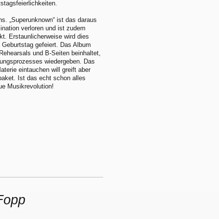
tagsfeierlichkeiten.
s. „Superunknown“ ist das daraus
ination verloren und ist zudem
kt. Erstaunlicherweise wird dies
 Geburtstag gefeiert. Das Album
Rehearsals und B-Seiten beinhaltet,
ehungsprozesses wiedergeben. Das
terie eintauchen will greift aber
paket. Ist das echt schon alles
ue Musikrevolution!
Fopp