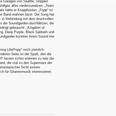
die Garagen von Seattle, stoppen
ollgas alles niederzuwalzen. „Tears
als hätte er Krupphusten. „Fopp“ ist
er Band erahnen lässt. Der Song hat
f - in Verbindung mit dem druckvollen
s die Soundgarden durchblitzen, die
edingt gebraucht. „Kingdom of
ng. Deep Purple, Black Sabbath und
oundgarden konnten ihrem Sound hier
ming Life/Fopp“ noch ziemlich
anderen Seite ist der Spaß, den die
 EP lassen schon erahnen zu was die
and, die mal zu den Superstars der
umentarischer Sicht extrem
ich für Gitarrenmusik interessieren,