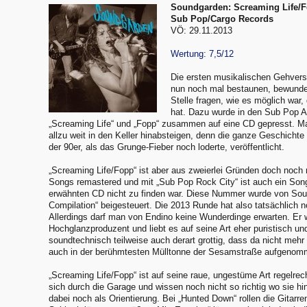
Soundgarden: Screaming Life/
Sub Pop/Cargo Records
VÖ: 29.11.2013
Wertung: 7,5/12
Die ersten musikalischen Gehve
nun noch mal bestaunen, bewunde
Stelle fragen, wie es möglich war,
hat. Dazu wurde in den Sub Pop A
„Screaming Life“ und „Fopp“ zusammen auf eine CD gepresst. Ma
allzu weit in den Keller hinabsteigen, denn die ganze Geschichte 
der 90er, als das Grunge-Fieber noch loderte, veröffentlicht.
„Screaming Life/Fopp“ ist aber aus zweierlei Gründen doch noch 
Songs remastered und mit „Sub Pop Rock City“ ist auch ein Song
erwähnten CD nicht zu finden war. Diese Nummer wurde von So
Compilation“ beigesteuert. Die 2013 Runde hat also tatsächlich 
Allerdings darf man von Endino keine Wunderdinge erwarten. Er w
Hochglanzproduzent und liebt es auf seine Art eher puristisch u
soundtechnisch teilweise auch derart grottig, dass da nicht meh
auch in der berühmtesten Mülltonne der Sesamstraße aufgenom
„Screaming Life/Fopp“ ist auf seine raue, ungestüme Art regelr
sich durch die Garage und wissen noch nicht so richtig wo sie hi
dabei noch als Orientierung. Bei „Hunted Down“ rollen die Gitarr