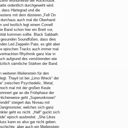
echzehn Monumente der Rockmusik.
atte ordentlich durchgeweht wird.
, dass Härtegrad und die
testens mit dem düsteren „Fell On
n durchaus auch mal die Oberhand
und textlich legt einem Cornell
e Band schon hier ein Brett vor,
rität kommen sollte. Black Sabbath
rt gesunden Soundfüßen, dass dies
nden Led Zeppelin Pate, es gibt aber
 die epischen Tracks auch immer mal
ertrackten Rhythmik ganz klar in
uch aufgrund des verstörenden wie
tztlich sämtliche Stärken der Band.
n weiteren Meilenstein für den
egt. Thayil ist bei „Limo Wreck“ der
ve“ zwischen Psychedelic, Metal,
 noch mal mit der großen Keule
innert gar an die Frühphase der
aunlicherweise geht „Superunknown“
endril“ steigert das Niveau mit
Klangmonster, welches sich ganz
ler geht es nicht. „Half“ guckt sich
de“ episch ausbreitet. „She Likes
luss kann es also gar nicht geben.
schichte, aber auch ein Meilenstein