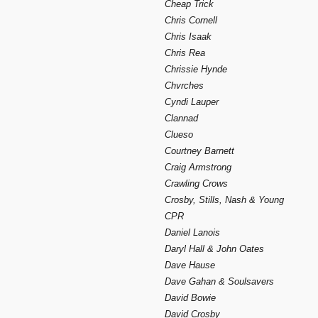
Cheap Trick
Chris Cornell
Chris Isaak
Chris Rea
Chrissie Hynde
Chvrches
Cyndi Lauper
Clannad
Clueso
Courtney Barnett
Craig Armstrong
Crawling Crows
Crosby, Stills, Nash & Young
CPR
Daniel Lanois
Daryl Hall & John Oates
Dave Hause
Dave Gahan & Soulsavers
David Bowie
David Crosby