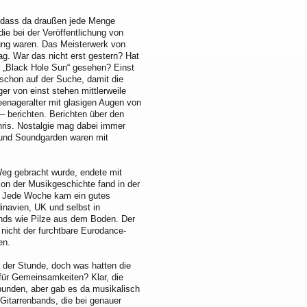
r, dass da draußen jede Menge
ie bei der Veröffentlichung von
ung waren. Das Meisterwerk von
g. War das nicht erst gestern? Hat
 „Black Hole Sun“ gesehen? Einst
 schon auf der Suche, damit die
er von einst stehen mittlerweile
nageralter mit glasigen Augen von
 – berichten. Berichten über den
ris. Nostalgie mag dabei immer
 und Soundgarden waren mit
eg gebracht wurde, endete mit
on der Musikgeschichte fand in der
ch. Jede Woche kam ein gutes
inavien, UK und selbst in
bands wie Pilze aus dem Boden. Der
nicht der furchtbare Eurodance-
en.
der Stunde, doch was hatten die
für Gemeinsamkeiten? Klar, die
rbunden, aber gab es da musikalisch
itarrenbands, die bei genauer