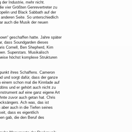
 der Industrie, mehr nicht.
ie vier Größten Genrevertreter zu
eppelin und Black Sabbath auf der
 anderen Seite. So unterschiedlich
war auch die Musik der neuen
own“ geschaffen hatte. Jahre später
war, dass Soundgarden dieses
hris Cornell, Ben Shepherd, Kim
n. Superstars. Musikalisch
lweise höchst komplexe Strukturen
epunkt ihres Schaffens. Cameron
nd und sorgt dafür, dass der ganze
nn einem schon mal die Kinnlade auf
edöns und er gehört auch nicht zu
Instrument auf eine ganz eigene Art
nte zuvor auch getan hat. Chris
ocksängers. Ach was, das ist
 aber auch in die Tiefen seines
keit, dass es eigentlich
en gab, die den Beruf des