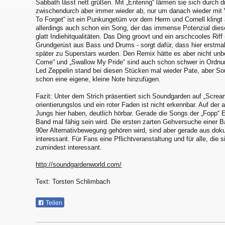
Sabbath lässt nett grüßen. Mit „Entering“ lärmen sie sich durch 
zwischendurch aber immer wieder ab, nur um danach wieder mit V
To Forget“ ist ein Punkungetüm vor dem Herrn und Cornell klingt 
allerdings auch schon ein Song, der das immense Potenzial dies
glatt Indiehitqualitäten. Das Ding groovt und ein arschcooles Rif
Grundgerüst aus Bass und Drums - sorgt dafür, dass hier erstmal
später zu Superstars wurden. Den Remix hätte es aber nicht unb
Come“ und „Swallow My Pride“ sind auch schon schwer in Ordnu
Led Zeppelin stand bei diesen Stücken mal wieder Pate, aber S
schon eine eigene, kleine Note hinzufügen.
Fazit: Unter dem Strich präsentiert sich Soundgarden auf „Screa
orientierungslos und ein roter Faden ist nicht erkennbar. Auf der 
Jungs hier haben, deutlich hörbar. Gerade die Songs der „Fopp“
Band mal fähig sein wird. Die ersten zarten Gehversuche einer B
90er Alternativbewegung gehören wird, sind aber gerade aus dok
interessant. Für Fans eine Pflichtveranstaltung und für alle, die s
zumindest interessant.
http://soundgardenworld.com/
Text: Torsten Schlimbach
Teilen