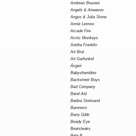
Andreas Bourani
Angels & Airwaves
Angus & Julia Stone
Annie Lennox
Arcade Fire
Arctic Monkeys
Aretha Franklin
Art Brut
Art Garfunkel
Ásgeir
Babyshambles
Backstreet Boys
Bad Company
Band Aid
Barbra Streisand
Baroness
Barry Gibb
Beady Eye
Beatsteaks
Bela B