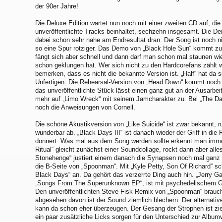
der 90er Jahre!
Die Deluxe Edition wartet nun noch mit einer zweiten CD auf, die
unveröffentlichte Tracks beinhaltet, sechzehn insgesamt. Die D
dabei schon sehr nahe am Endresultat dran. Der Song ist noch ni
so eine Spur rotziger. Das Demo von „Black Hole Sun“ kommt zu
fängt sich aber schnell und dann darf man schon mal staunen wie
schon geklungen hat. Wer sich nicht zu den Hardcorefans zählt w
bemerken, dass es nicht die bekannte Version ist. „Half“ hat da
Unfertigen. Die Rehearsal-Version von „Head Down“ kommt noch 
das unveröffentlichte Stück lässt einen ganz gut an der Ausarbeit
mehr auf „Limo Wreck“ mit seinem Jamcharakter zu. Bei „The Day
noch die Anweisungen von Cornell.
Die schöne Akustikversion von „Like Suicide“ ist zwar bekannt, r
wunderbar ab. „Black Days III“ ist danach wieder der Griff in die 
donnert. Was mal aus dem Song werden sollte erkennt man immer
Ritual“ gleicht zunächst einer Soundcollage, rockt dann aber alle
Stonehenge“ justiert einem danach die Synapsen noch mal ganz n
die B-Seite von „Spoonman“. Mit „Kyle Petty, Son Of Richard“ sch
Black Days“ an. Da gehört das verzerrte Ding auch hin. „Jerry G
„Songs From The Superunknown EP“, ist mit psychedelischem Ges
Den unveröffentlichten Steve Fisk Remix von „Spoonman“ brauch
abgesehen davon ist der Sound ziemlich blechern. Der alternativ
kann da schon eher überzeugen. Der Gesang der Strophen ist zi
ein paar zusätzliche Licks sorgen für den Unterschied zur Album