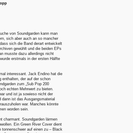
Fopp
rsuche von Soundgarden kann man
rn, sich aber auch an so mancher
 dass sich die Band derart entwickelt
rchiven gewühlt und die beiden EPs
n musste dazu allerdings nicht
wurde erstmals in der ersten Hälfte
mal interessant. Jack Endino hat die
 enthalten, der auf der schon
undgarden zum „Sub Pop 200
noch echten Mehrwert zu bieten.
ar und ist ja sowieso nicht der
nd dann ist das Ausgangsmaterial
r rauszuholen war. Manches könnte
men worden sein.
echt charmant. Soundgarden lärmen
nwollen. Ein Green River Cover dient
en tonnenschwer auf einen zu – Black