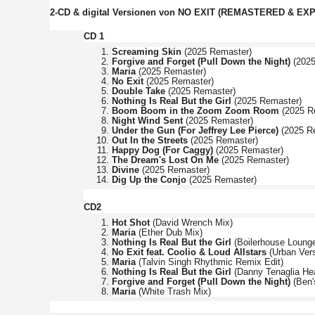
2-CD & digital Versionen von NO EXIT (REMASTERED & EX
CD 1
Screaming Skin
(2025 Remaster)
Forgive and Forget (Pull Down the Night)
(202
Maria
(2025 Remaster)
No Exit
(2025 Remaster)
Double Take
(2025 Remaster)
Nothing Is Real But the Girl
(2025 Remaster)
Boom Boom in the Zoom Zoom Room
(2025 R
Night Wind Sent
(2025 Remaster)
Under the Gun (For Jeffrey Lee Pierce)
(2025 R
Out In the Streets
(2025 Remaster)
Happy Dog (For Caggy)
(2025 Remaster)
The Dream's Lost On Me
(2025 Remaster)
Divine
(2025 Remaster)
Dig Up the Conjo
(2025 Remaster)
CD2
Hot Shot
(David Wrench Mix)
Maria
(Ether Dub Mix)
Nothing Is Real But the Girl
(Boilerhouse Loung
No Exit feat. Coolio & Loud Allstars
(Urban Ver
Maria
(Talvin Singh Rhythmic Remix Edit)
Nothing Is Real But the Girl
(Danny Tenaglia He
Forgive and Forget (Pull Down the Night)
(Ben'
Maria
(White Trash Mix)