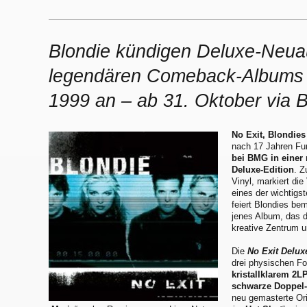
Blondie kündigen Deluxe-Neuau
legendären Comeback-Albums 
1999 an – ab 31. Oktober via
No Exit, Blondies
nach 17 Jahren Fun
bei BMG in einer
Deluxe-Edition
. Z
Vinyl, markiert di
eines der wichtigs
feiert Blondies be
jenes Album, das d
kreative Zentrum u
Die
No Exit Delux
drei physischen F
kristallklarem 2L
schwarze Doppel
neu gemasterte Ori