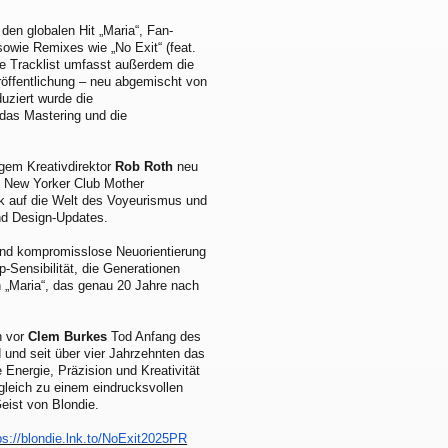
den globalen Hit „Maria“, Fan-
sowie Remixes wie „No Exit“ (feat.
rte Tracklist umfasst außerdem die
eröffentlichung – neu abgemischt von
uziert wurde die
das Mastering und die
gem Kreativdirektor
Rob Roth
neu
en New Yorker Club Mother
lick auf die Welt des Voyeurismus und
nd Design-Updates.
nd kompromisslose Neuorientierung
-Sensibilität, die Generationen
n „Maria“, das genau 20 Jahre nach
h vor
Clem Burkes
Tod Anfang des
 und seit über vier Jahrzehnten das
Energie, Präzision und Kreativität
leich zu einem eindrucksvollen
eist von Blondie.
ps://blondie.lnk.to/NoExit2025PR