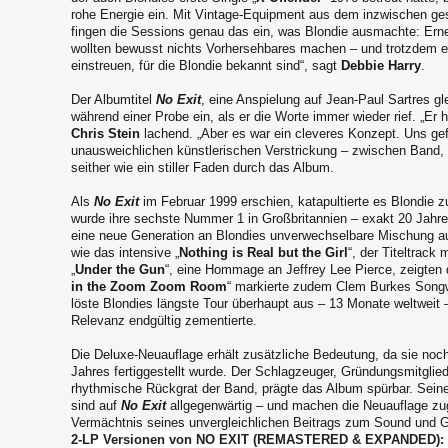
rohe Energie ein. Mit Vintage-Equipment aus dem inzwischen g
fingen die Sessions genau das ein, was Blondie ausmachte: Ern
wollten bewusst nichts Vorhersehbares machen – und trotzdem 
einstreuen, für die Blondie bekannt sind“, sagt
Debbie Harry
.
Der Albumtitel
No Exit
, eine Anspielung auf Jean-Paul Sartres g
während einer Probe ein, als er die Worte immer wieder rief. „Er hö
Chris Stein
lachend. „Aber es war ein cleveres Konzept. Uns gef
unausweichlichen künstlerischen Verstrickung – zwischen Band, I
seither wie ein stiller Faden durch das Album.
Als
No Exit
im Februar 1999 erschien, katapultierte es Blondie z
wurde ihre sechste Nummer 1 in Großbritannien – exakt 20 Jahre
eine neue Generation an Blondies unverwechselbare Mischung a
wie das intensive „
Nothing is Real but the Girl
“, der Titeltrack
„
Under the Gun
“, eine Hommage an Jeffrey Lee Pierce, zeigten 
in the Zoom Zoom Room
“ markierte zudem Clem Burkes Songw
löste Blondies längste Tour überhaupt aus – 13 Monate weltweit –,
Relevanz endgültig zementierte.
Die Deluxe-Neuauflage erhält zusätzliche Bedeutung, da sie noc
Jahres fertiggestellt wurde. Der Schlagzeuger, Gründungsmitglied
rhythmische Rückgrat der Band, prägte das Album spürbar. Seine 
sind auf
No Exit
allgegenwärtig – und machen die Neuauflage zug
Vermächtnis seines unvergleichlichen Beitrags zum Sound und G
2-LP Versionen von NO EXIT (REMASTERED & EXPANDED):