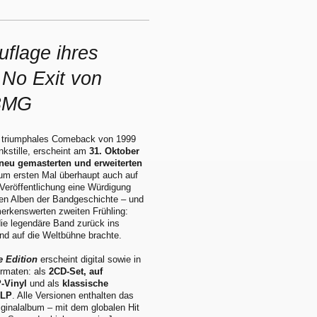
flage ihres
No Exit von
 BMG
triumphales Comeback von 1999
kstille, erscheint am
31. Oktober
 neu gemasterten und erweiterten
um ersten Mal überhaupt auch auf
e Veröffentlichung eine Würdigung
ten Alben der Bandgeschichte – und
merkenswerten zweiten Frühling:
ie legendäre Band zurück ins
nd auf die Weltbühne brachte.
e Edition
erscheint digital sowie in
ormaten: als
2CD-Set, auf
P-Vinyl
und als
klassische
-LP
. Alle Versionen enthalten das
ginalalbum – mit dem globalen Hit