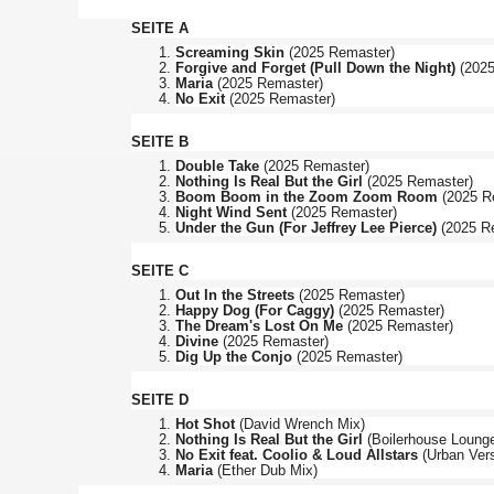
SEITE A
Screaming Skin
(2025 Remaster)
Forgive and Forget (Pull Down the Night)
(20
Maria
(2025 Remaster)
No Exit
(2025 Remaster)
SEITE B
Double Take
(2025 Remaster)
Nothing Is Real But the Girl
(2025 Remaster)
Boom Boom in the Zoom Zoom Room
(2025 R
Night Wind Sent
(2025 Remaster)
Under the Gun (For Jeffrey Lee Pierce)
(2025 R
SEITE C
Out In the Streets
(2025 Remaster)
Happy Dog (For Caggy)
(2025 Remaster)
The Dream's Lost On Me
(2025 Remaster)
Divine
(2025 Remaster)
Dig Up the Conjo
(2025 Remaster)
SEITE D
Hot Shot
(David Wrench Mix)
Nothing Is Real But the Girl
(Boilerhouse Loung
No Exit feat. Coolio & Loud Allstars
(Urban Ver
Maria
(Ether Dub Mix)