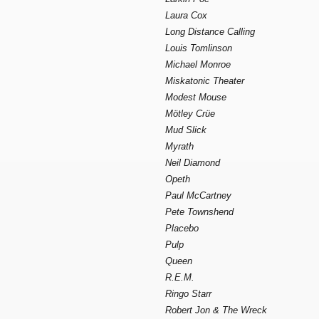
Laura Cox
Long Distance Calling
Louis Tomlinson
Michael Monroe
Miskatonic Theater
Modest Mouse
Mötley Crüe
Mud Slick
Myrath
Neil Diamond
Opeth
Paul McCartney
Pete Townshend
Placebo
Pulp
Queen
R.E.M.
Ringo Starr
Robert Jon & The Wreck