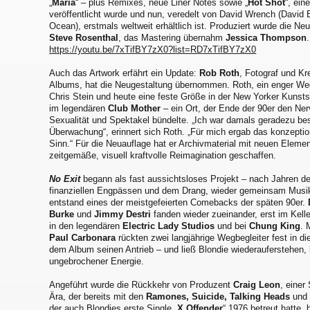
„
Maria
“ – plus Remixes, neue Liner Notes sowie „
Hot Shot
“, ein
veröffentlicht wurde und nun, veredelt von David Wrench (David 
Ocean), erstmals weltweit erhältlich ist. Produziert wurde die N
Steve Rosenthal
, das Mastering übernahm
Jessica Thompson
https://youtu.be/7xTifBY7zX0?list=RD7xTifBY7zX0
Auch das Artwork erfährt ein Update:
Rob Roth
, Fotograf und Kr
Albums, hat die Neugestaltung übernommen. Roth, ein enger We
Chris Stein und heute eine feste Größe in der New Yorker Kunstsz
im legendären
Club Mother
– ein Ort, der Ende der 90er den Ne
Sexualität und Spektakel bündelte. „Ich war damals geradezu be
Überwachung“, erinnert sich Roth. „Für mich ergab das konzepti
Sinn.“ Für die Neuauflage hat er Archivmaterial mit neuen Eleme
zeitgemäße, visuell kraftvolle Reimagination geschaffen.
No Exit
begann als fast aussichtsloses Projekt – nach Jahren der
finanziellen Engpässen und dem Drang, wieder gemeinsam Mus
entstand eines der meistgefeierten Comebacks der späten 90er.
Burke
und
Jimmy Destri
fanden wieder zueinander, erst im Kelle
in den legendären
Electric Lady Studios
und bei
Chung King
. 
Paul Carbonara
rückten zwei langjährige Wegbegleiter fest in d
dem Album seinen Antrieb – und ließ Blondie wiederauferstehen, h
ungebrochener Energie.
Angeführt wurde die Rückkehr von Produzent
Craig Leon
, einer
Ära, der bereits mit den
Ramones, Suicide, Talking Heads
un
der auch Blondies erste Single „
X Offender
“ 1976 betreut hatte,