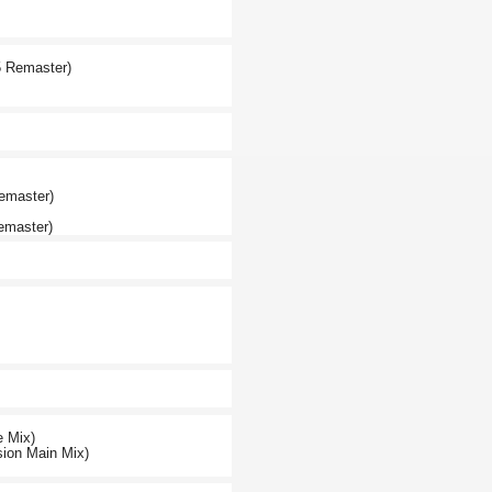
25 Remaster)
emaster)
emaster)
e Mix)
sion Main Mix)