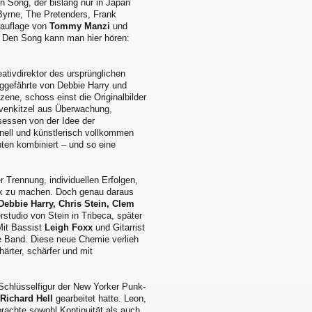
en Song, der bislang nur in Japan
Byrne, The Pretenders, Frank
euauflage von
Tommy Manzi
und
. Den Song kann man hier hören:
eativdirektor des ursprünglichen
ggefährte von Debbie Harry und
ene, schoss einst die Originalbilder
rvenkitzel aus Überwachung,
sessen von der Idee der
onell und künstlerisch vollkommen
nten kombiniert – und so eine
 Trennung, individuellen Erfolgen,
ik zu machen. Doch genau daraus
Debbie Harry, Chris Stein, Clem
rstudio von Stein in Tribeca, später
Mit Bassist
Leigh Foxx
und Gitarrist
ie Band. Diese neue Chemie verlieh
ärter, schärfer und mit
 Schlüsselfigur der New Yorker Punk-
d
Richard Hell
gearbeitet hatte. Leon,
 brachte sowohl Kontinuität als auch