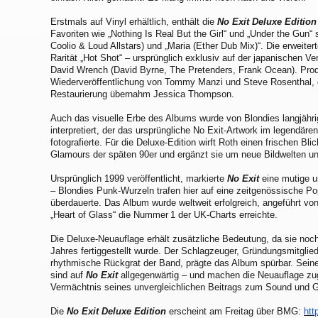
Erstmals auf Vinyl erhältlich, enthält die
No Exit
Deluxe Edition
Favoriten wie „Nothing Is Real But the Girl“ und „Under the Gun“ 
Coolio & Loud Allstars) und „Maria (Ether Dub Mix)“. Die erweite
Rarität „Hot Shot“ – ursprünglich exklusiv auf der japanischen V
David Wrench (David Byrne, The Pretenders, Frank Ocean). Prod
Wiederveröffentlichung von Tommy Manzi und Steve Rosenthal, 
Restaurierung übernahm Jessica Thompson.
Auch das visuelle Erbe des Albums wurde von Blondies langjähri
interpretiert, der das ursprüngliche No Exit-Artwork im legendär
fotografierte. Für die Deluxe-Edition wirft Roth einen frischen B
Glamours der späten 90er und ergänzt sie um neue Bildwelten u
Ursprünglich 1999 veröffentlicht, markierte
No Exit
eine mutige u
– Blondies Punk-Wurzeln trafen hier auf eine zeitgenössische Pop
überdauerte. Das Album wurde weltweit erfolgreich, angeführt vo
„Heart of Glass“ die Nummer 1 der UK-Charts erreichte.
Die Deluxe-Neuauflage erhält zusätzliche Bedeutung, da sie noc
Jahres fertiggestellt wurde. Der Schlagzeuger, Gründungsmitglied
rhythmische Rückgrat der Band, prägte das Album spürbar. Seine 
sind auf
No Exit
allgegenwärtig – und machen die Neuauflage zug
Vermächtnis seines unvergleichlichen Beitrags zum Sound und G
Die
No Exit Deluxe Edition
erscheint am Freitag über BMG:
htt