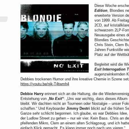
Diese Woche erschein
Edition
, Blondies n
erweiterte Version
von 1999. Ab Freitag 
2CD, auf kristallkla
schwarzem 2LP-Forma
Neuausgabe eines de
Blondies Geschichte
Chris Stein, Clem B
Jahren Funkstille w
Platz auf der Weltb
Begleitet wird die Wi
Exit Interrogation 
augenzwinkernden Ku
Debbies trockenen Humor und ihre kreative Chemie in Szene setz
https://youtu.be/njk-T4twmh4
Debbie Harry
erinnert sich an die Haltung, die die Wiederverein
Entstehung von „
No Exit“
: „Uns war wichtig, dass dieses Album i
bleibt. Wir dachten nicht an Tourneen oder Nostalgie – unser Fo
schaffen.“ Und Keyboarder
Jimmy Destri
blickt auf die frühen 
Ganze sehr schlicht begonnen. Ich glaube, es war Debbies Idee, 
der Ludlow Street zu gehen – nur wir vier. Kein Bass. Chris an de
pfeifenden Mikro, Clem an einem alten Schlagzeug, und ich hatte 
einfach Klick gemacht. Es klang immer noch nach uns vieren.“