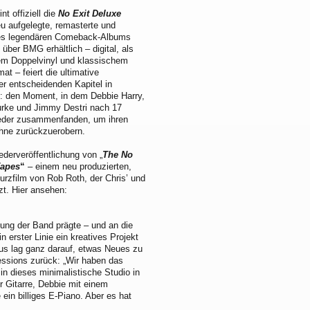
t offiziell die
No Exit
Deluxe
eu aufgelegte, remasterte und
 des legendären Comeback-Albums
über BMG erhältlich – digital, als
rem Doppelvinyl und klassischem
t – feiert die
ultimative
r entscheidenden Kapitel in
: den Moment, in dem Debbie Harry,
urke und Jimmy Destri nach 17
ieder zusammenfanden, um ihren
ühne zurückzuerobern.
ederveröffentlichung von „
The No
Tapes
“
– einem neu produzierten,
rzfilm von Rob Roth, der Chris’ und
t. Hier ansehen:
igung der Band prägte – und an die
n erster Linie ein kreatives Projekt
kus lag ganz darauf, etwas Neues zu
Sessions zurück: „Wir haben das
in dieses minimalistische Studio in
r Gitarre, Debbie mit einem
ein billiges E-Piano. Aber es hat