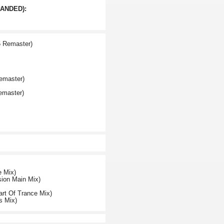
PANDED):
5 Remaster)
emaster)
emaster)
e Mix)
sion Main Mix)
art Of Trance Mix)
s Mix)