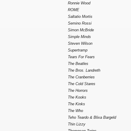
Ronnie Wood
ROME
Saltatio Mortis
Semino Rossi
Simon McBride
Simple Minds
Steven Wilson
Supertramp
Tears For Fears
The Beatles
The Bros. Landreth
The Cranberries
The Cold Stares
The Horrors
The Kooks
The Kinks
The Who
Teho Teardo & Blixa Bargeld
Thin Lizzy
Thompson Twins