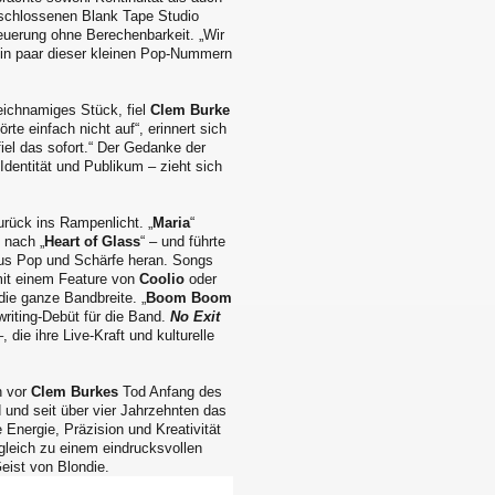
eschlossenen Blank Tape Studio
euerung ohne Berechenbarkeit. „Wir
ein paar dieser kleinen Pop-Nummern
leichnamiges Stück, fiel
Clem Burke
rte einfach nicht auf“, erinnert sich
iel das sofort.“ Der Gedanke der
dentität und Publikum – zieht sich
urück ins Rampenlicht. „
Maria
“
 nach „
Heart of Glass
“ – und führte
us Pop und Schärfe heran. Songs
 mit einem Feature von
Coolio
oder
die ganze Bandbreite. „
Boom Boom
riting-Debüt für die Band.
No Exit
 die ihre Live-Kraft und kulturelle
h vor
Clem Burkes
Tod Anfang des
 und seit über vier Jahrzehnten das
Energie, Präzision und Kreativität
leich zu einem eindrucksvollen
eist von Blondie.