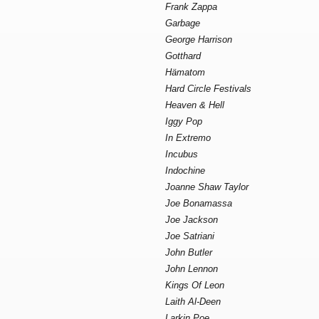
Frank Zappa
Garbage
George Harrison
Gotthard
Hämatom
Hard Circle Festivals
Heaven & Hell
Iggy Pop
In Extremo
Incubus
Indochine
Joanne Shaw Taylor
Joe Bonamassa
Joe Jackson
Joe Satriani
John Butler
John Lennon
Kings Of Leon
Laith Al-Deen
Larkin Poe