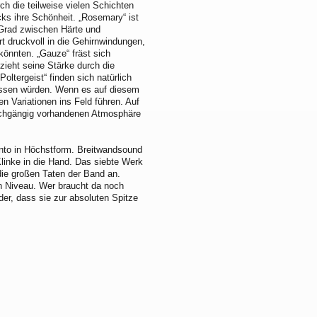
ch die teilweise vielen Schichten
ks ihre Schönheit. „Rosemary“ ist
 Grad zwischen Härte und
art druckvoll in die Gehirnwindungen,
könnten. „Gauze“ fräst sich
zieht seine Stärke durch die
ltergeist“ finden sich natürlich
assen würden. Wenn es auf diesem
 Variationen ins Feld führen. Auf
urchgängig vorhandenen Atmosphäre
ento in Höchstform. Breitwandsound
Klinke in die Hand. Das siebte Werk
die großen Taten der Band an.
 Niveau. Wer braucht da noch
der, dass sie zur absoluten Spitze