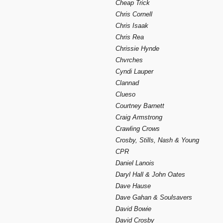
Cheap Trick
Chris Cornell
Chris Isaak
Chris Rea
Chrissie Hynde
Chvrches
Cyndi Lauper
Clannad
Clueso
Courtney Barnett
Craig Armstrong
Crawling Crows
Crosby, Stills, Nash & Young
CPR
Daniel Lanois
Daryl Hall & John Oates
Dave Hause
Dave Gahan & Soulsavers
David Bowie
David Crosby