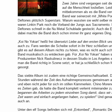
Zwei Jahre sind vergangen seit d
auf die Menschheit losließen. Lei
mitbekommen als es die Band verd
Band war seinerzeit mit „White Po
Deftones plötzlich Superstars. Warum wussten sie wohl selber ni
waren Linkin Park noch die Vorband der Jungs aus Sacramento. 
Deftones schnell in die Nu Metal Schublade gesteckt. Auch die
dabei machte die Band doch schon immer ihr ganz eigenes Ding
„Koi No Yokan“ heißt frei übersetzt
Liebe auf den ersten Blick
und
auch zu. Fans werden die Scheibe sofort in ihr Herz schließen und
gibt es auf diesem Album nichts zu hören, was es nicht auch sch
Band musikalisch zu entdecken gab. Für „Koi No Yokan“ haben s
Produzenten Nick Raskulinecz in dessen Studio in Los Angeles 
man die Band richtig in Szene setzt, er hat ja schließlich schon
gesorgt.
Das siebte Album ist zudem eine richtige Gemeinschaftsarbeit. D
Stunden während der Zeit des Aufnahmeprozesses gemeinsam 
und eben nicht jeder für sich im stillen Kämmerlein. Chino More
es Zeiten gab, da hatte die Band komplett verlernt miteinander
begannen die Arbeiten zu jedem einzelnen Song damit, dass wir 
Zeit waren und einfach angefangen haben, zu spielen!“
Und genau
auch an.
Unter den elf Songs befinden sich mit „Entombed“, „Romantic D