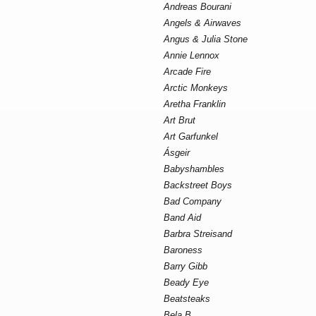
Andreas Bourani
Angels & Airwaves
Angus & Julia Stone
Annie Lennox
Arcade Fire
Arctic Monkeys
Aretha Franklin
Art Brut
Art Garfunkel
Ásgeir
Babyshambles
Backstreet Boys
Bad Company
Band Aid
Barbra Streisand
Baroness
Barry Gibb
Beady Eye
Beatsteaks
Bela B