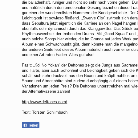
die balladenhaft, ruhiger und nicht so sehr nach vorne gehen. Dur
und natürlich durch den emotionalen Gesang beziehen diese Trac
gar einer der wundervollsten Nummern der Bandgeschichte. Der
Leichtigkeit ist sowieso fließend. „Swerve City“ zwirbelt sich der
dass Sepultura jetzt eigentlich die Karriere an den Nagel hängen 
ebenfalls sehr dynamisch durch das Klanggewitter. Das Stück be
Rhythmuswechsel der treibenden Drums. Mit „Good Squad“ und „Po
auch solche Songs hier wieder, die im Grunde auf jedes Werk p
Album einen Schwachpunkt gibt, dann könnte man die mangelnden
der anderen Seite lebt dieses Album natürlich auch von einer d
und einer Art roten Faden. Alles gut also!
Fazit: „Koi No Yokan“ der Deftones zeigt die Jungs aus Sacram
und Härte, aber auch Schönheit und Leichtigkeit geben sich die 
schält sich sehr druckvoll aus den Boxen und knüpft nahtlos an 
Sound und Atmosphäre sind zudem durchgängig auf einem hohen
Variationen um jeden Preis? Die Deftones unterstreichen mal wie
der Alternativszene zählen!
http://www.deftones.com/
Text: Torsten Schlimbach
Teilen