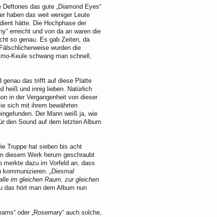
ie Deftones das gute „Diamond Eyes“
der haben das weit weniger Leute
ient hätte. Die Hochphase der
ny“ erreicht und von da an waren die
cht so genau. Es gab Zeiten, da
Fälschlicherweise wurden die
 Emo-Keule schwang man schnell,
.
 genau das trifft auf diese Platte
 heiß und innig lieben. Natürlich
on in der Vergangenheit von dieser
ie sich mit ihrem bewährten
eingefunden. Der Mann weiß ja, wie
 für den Sound auf dem letzten Album
ie Truppe hat sieben bis acht
an diesem Werk herum geschraubt
no merkte dazu im Vorfeld an, dass
 zu kommunizieren.
„Diesmal
alle im gleichen Raum, zur gleichen
 das hört man dem Album nun
reams“ oder „Rosemary“ auch solche,