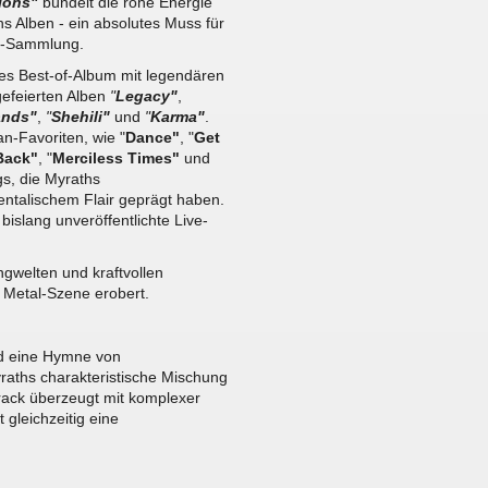
ions"
bündelt die rohe Energie
chs Alben - ein absolutes Muss für
al-Sammlung.
s Best-of-Album mit legendären
efeierten Alben
"
Legacy"
,
ands"
,
"
Shehili"
und
"
Karma"
.
an-Favoriten, wie "
Dance"
, "
Get
Back"
, "
Merciless Times"
und
gs, die Myraths
ntalischem Flair geprägt haben.
islang unveröffentlichte Live-
ngwelten und kraftvollen
en Metal-Szene erobert.
nd eine Hymne von
raths charakteristische Mischung
Track überzeugt mit komplexer
 gleichzeitig eine