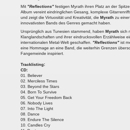
Mit
"Reflections"
festigen Myrath ihren Platz an der Spitz
Album vereint eindringlichen Gesang, komplexe Gitarrenriff
und zeigt die Virtuosität und Kreativität, die
Myrath
zu einer
innovativsten Bands des Genres gemacht haben.
Ursprünglich aus Tunesien stammend, haben
Myrath
sich 
Klanglandschaften und ihrer eindrucksvollen Erzählweise ein
internationalen Metal-Welt geschaffen.
"Reflections"
ist me
eine Hommage an eine Band, die weiterhin Grenzen übersch
Fangemeinde inspiriert.
Tracklisting:
CD:
01. Believer
02. Merciless Times
03. Beyond the Stars
04. Born To Survive
05. Get Your Freedom Back
06. Nobody Lives
07. Into The Light
08. Dance
09. Endure The Silence
10. Candles Cry