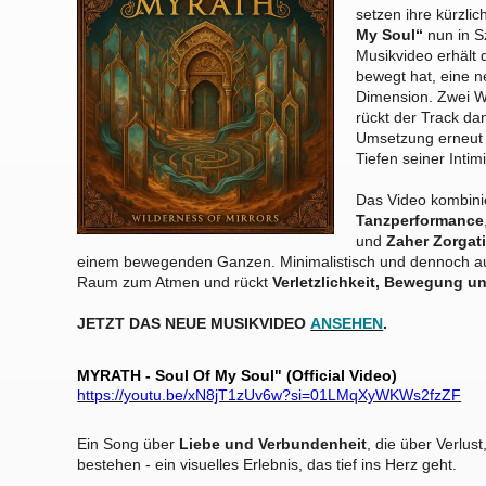
setzen ihre kürzlic
My Soul“
nun in Sz
Musikvideo erhält d
bewegt hat, eine n
Dimension. Zwei W
rückt der Track da
Umsetzung erneut 
Tiefen seiner Intim
Das Video kombini
Tanzperformance
und
Zaher Zorgat
einem bewegenden Ganzen. Minimalistisch und dennoch au
Raum zum Atmen und rückt
Verletzlichkeit, Bewegung 
JETZT DAS NEUE MUSIKVIDEO
ANSEHEN
.
MYRATH - Soul Of My Soul" (Official Video)
https://youtu.be/xN8jT1zUv6w?si=01LMqXyWKWs2fzZF
Ein Song über
Liebe und Verbundenheit
, die über Verlus
bestehen - ein visuelles Erlebnis, das tief ins Herz geht.