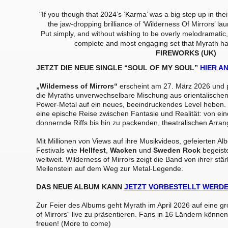
"If you though that 2024’s ‘Karma’ was a big step up in their 
the jaw-dropping brilliance of ‘Wilderness Of Mirrors’ lau
Put simply, and without wishing to be overly melodramatic,
complete and most engaging set that Myrath ha
FIREWORKS (UK)
JETZT DIE NEUE SINGLE “SOUL OF MY SOUL”
HIER A
„Wilderness of Mirrors“
erscheint am 27. März 2026 und p
die Myraths unverwechselbare Mischung aus orientalischen
Power-Metal auf ein neues, beeindruckendes Level heben.
eine epische Reise zwischen Fantasie und Realität: von ein
donnernde Riffs bis hin zu packenden, theatralischen Arra
Mit Millionen von Views auf ihre Musikvideos, gefeierten Al
Festivals wie
Hellfest
,
Wacken
und
Sweden Rock
begeist
weltweit. Wilderness of Mirrors zeigt die Band von ihrer stä
Meilenstein auf dem Weg zur Metal-Legende.
DAS NEUE ALBUM KANN
JETZT VORBESTELLT WERD
Zur Feier des Albums geht Myrath im April 2026 auf eine g
of Mirrors“ live zu präsentieren. Fans in 16 Ländern könne
freuen! (More to come)