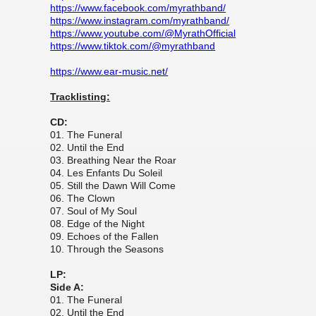
https://www.facebook.com/myrathband/
https://www.instagram.com/myrathband/
https://www.youtube.com/@MyrathOfficial
https://www.tiktok.com/@myrathband
https://www.ear-music.net/
Tracklisting:
CD:
01. The Funeral
02. Until the End
03. Breathing Near the Roar
04. Les Enfants Du Soleil
05. Still the Dawn Will Come
06. The Clown
07. Soul of My Soul
08. Edge of the Night
09. Echoes of the Fallen
10. Through the Seasons
LP:
Side A:
01. The Funeral
02. Until the End