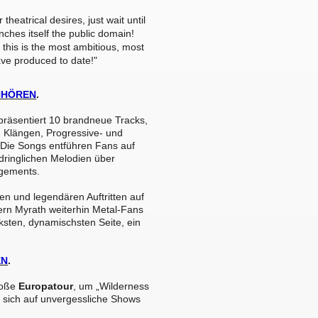
theatrical desires, just wait until
nches itself the public domain!
 this is the most ambitious, most
ve produced to date!"
NHÖREN
.
räsentiert 10 brandneue Tracks,
 Klängen, Progressive- und
 Die Songs entführen Fans auf
dringlichen Melodien über
ngements.
ben und legendären Auftritten auf
ern Myrath weiterhin Metal-Fans
rksten, dynamischsten Seite, ein
EN
.
roße
Europatour
, um „Wilderness
n sich auf unvergessliche Shows