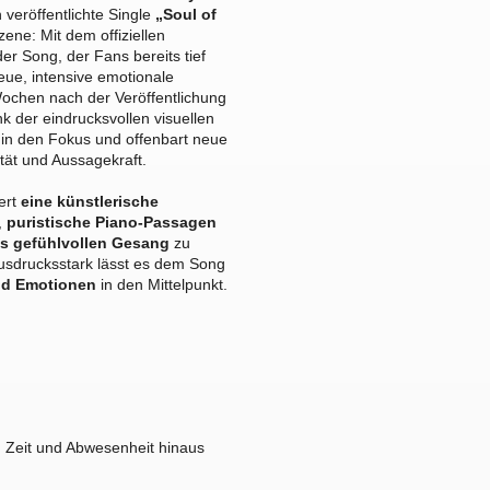
h veröffentlichte Single
„Soul of
ene: Mit dem offiziellen
er Song, der Fans bereits tief
eue, intensive emotionale
ochen nach der Veröffentlichung
nk der eindrucksvollen visuellen
in den Fokus und offenbart neue
ität und Aussagekraft.
ert
eine künstlerische
,
puristische Piano-Passagen
is gefühlvollen Gesang
zu
sdrucksstark lässt es dem Song
und Emotionen
in den Mittelpunkt.
t, Zeit und Abwesenheit hinaus