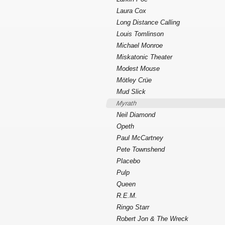
Laura Cox
Long Distance Calling
Louis Tomlinson
Michael Monroe
Miskatonic Theater
Modest Mouse
Mötley Crüe
Mud Slick
Myrath
Neil Diamond
Opeth
Paul McCartney
Pete Townshend
Placebo
Pulp
Queen
R.E.M.
Ringo Starr
Robert Jon & The Wreck