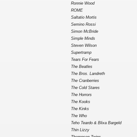
Ronnie Wood
ROME
Saltatio Mortis
Semino Rossi
Simon McBride
Simple Minds
Steven Wilson
Supertramp
Tears For Fears
The Beatles
The Bros. Landreth
The Cranberries
The Cold Stares
The Horrors
The Kooks
The Kinks
The Who
Teho Teardo & Blixa Bargeld
Thin Lizzy
Thompson Twins