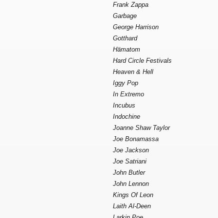
Frank Zappa
Garbage
George Harrison
Gotthard
Hämatom
Hard Circle Festivals
Heaven & Hell
Iggy Pop
In Extremo
Incubus
Indochine
Joanne Shaw Taylor
Joe Bonamassa
Joe Jackson
Joe Satriani
John Butler
John Lennon
Kings Of Leon
Laith Al-Deen
Larkin Poe