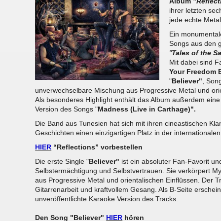
Album
"Reflect
ihrer letzten se
jede echte Met
Ein monumentale
Songs aus den g
"
Tales of the S
Mit dabei sind F
Your Freedom 
"
Believer"
, Son
unverwechselbare Mischung aus Progressive Metal und orie
Als besonderes Highlight enthält das Album außerdem eine b
Version des Songs "
Madness (Live in Carthage)".
Die Band aus Tunesien hat sich mit ihren cineastischen Kla
Geschichten einen einzigartigen Platz in der international
HIER
“Reflections” vorbestellen
Die erste Single "
Believer"
ist ein absoluter Fan-Favorit u
Selbstermächtigung und Selbstvertrauen. Sie verkörpert My
aus Progressive Metal und orientalischen Einflüssen. Der 
Gitarrenarbeit und kraftvollem Gesang. Als B-Seite erscheint
unveröffentlichte Karaoke Version des Tracks.
Den Song "Believer"
HIER
hören