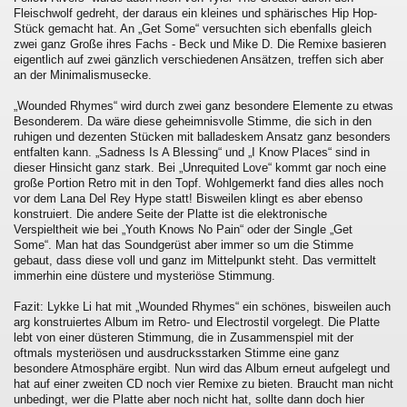
Fleischwolf gedreht, der daraus ein kleines und sphärisches Hip Hop-
Stück gemacht hat. An „Get Some“ versuchten sich ebenfalls gleich
zwei ganz Große ihres Fachs - Beck und Mike D. Die Remixe basieren
eigentlich auf zwei gänzlich verschiedenen Ansätzen, treffen sich aber
an der Minimalismusecke.
„Wounded Rhymes“ wird durch zwei ganz besondere Elemente zu etwas
Besonderem. Da wäre diese geheimnisvolle Stimme, die sich in den
ruhigen und dezenten Stücken mit balladeskem Ansatz ganz besonders
entfalten kann. „Sadness Is A Blessing“ und „I Know Places“ sind in
dieser Hinsicht ganz stark. Bei „Unrequited Love“ kommt gar noch eine
große Portion Retro mit in den Topf. Wohlgemerkt fand dies alles noch
vor dem Lana Del Rey Hype statt! Bisweilen klingt es aber ebenso
konstruiert. Die andere Seite der Platte ist die elektronische
Verspieltheit wie bei „Youth Knows No Pain“ oder der Single „Get
Some“. Man hat das Soundgerüst aber immer so um die Stimme
gebaut, dass diese voll und ganz im Mittelpunkt steht. Das vermittelt
immerhin eine düstere und mysteriöse Stimmung.
Fazit: Lykke Li hat mit „Wounded Rhymes“ ein schönes, bisweilen auch
arg konstruiertes Album im Retro- und Electrostil vorgelegt. Die Platte
lebt von einer düsteren Stimmung, die in Zusammenspiel mit der
oftmals mysteriösen und ausdrucksstarken Stimme eine ganz
besondere Atmosphäre ergibt. Nun wird das Album erneut aufgelegt und
hat auf einer zweiten CD noch vier Remixe zu bieten. Braucht man nicht
unbedingt, wer die Platte aber noch nicht hat, sollte dann doch hier