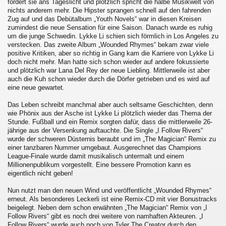
fördert sie ans Tageslicht und plötzlich spricht die halbe Musikwelt von
nichts anderem mehr. Die Hipster sprangen schnell auf den fahrenden
Zug auf und das Debütalbum „Youth Novels“ war in diesen Kreisen
zumindest die neue Sensation für eine Saison. Danach wurde es ruhig
um die junge Schwedin. Lykke Li schien sich förmlich in Los Angeles zu
verstecken. Das zweite Album „Wounded Rhymes“ bekam zwar viele
positive Kritiken, aber so richtig in Gang kam die Karriere von Lykke Li
doch nicht mehr. Man hatte sich schon wieder auf andere fokussierte
und plötzlich war Lana Del Rey der neue Liebling. Mittlerweile ist aber
auch die Kuh schon wieder durch die Dörfer getrieben und es wird auf
eine neue gewartet.
Das Leben schreibt manchmal aber auch seltsame Geschichten, denn
wie Phönix aus der Asche ist Lykke Li plötzlich wieder das Thema der
Stunde. Fußball und ein Remix sorgten dafür, dass die mittlerweile 26-
jährige aus der Versenkung auftauchte. Die Single „I Follow Rivers“
wurde der schweren Düsternis beraubt und im „The Magician“ Remix zu
einer tanzbaren Nummer umgebaut. Ausgerechnet das Champions
League-Finale wurde damit musikalisch untermalt und einem
Millionenpublikum vorgestellt. Eine bessere Promotion kann es
eigentlich nicht geben!
Nun nutzt man den neuen Wind und veröffentlicht „Wounded Rhymes“
erneut. Als besonderes Leckerli ist eine Remix-CD mit vier Bonustracks
beigelegt. Neben dem schon erwähnten „The Magician“ Remix von „I
Follow Rivers“ gibt es noch drei weitere von namhaften Akteuren. „I
Follow Rivers“ wurde auch noch von Tyler The Creator durch den