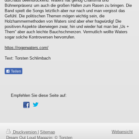
durchaus beeindruckend. Waters hat genug Charisma und
Bühnenpräsenz um auch die großen Hallen zum Rasen zu bringen. Die
Band spielt die Songs letztlich aber nur nach und man vergisst das
Gefühl. Die politischen Themen mögen wichtig sein, die
Holzhammermethoden von Waters sind aber eher fragwürdig! Die
positiven Aspekte überwiegen zwar, hin und wieder hat man bei „Us +
Them“ aber auch leichte Bauchschmerzen. Vermutlich wollte Waters
sogar solche Kontroversen hervorrufen.
https://rogerwaters.com/
Text: Torsten Schlimbach
Teilen
Empfehlen Sie diese Seite auf:
Webansicht
Druckversion
|
Sitemap
Dream Out Loud Magazin: © Torsten