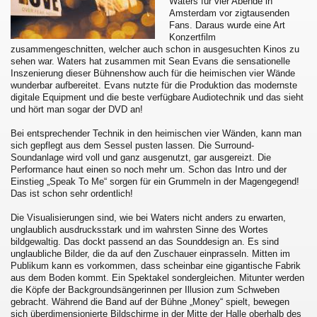
Waters für vier Abende in
Amsterdam vor zigtausenden
Fans. Daraus wurde eine Art
Konzertfilm
zusammengeschnitten, welcher auch schon in ausgesuchten Kinos zu
sehen war. Waters hat zusammen mit Sean Evans die sensationelle
Inszenierung dieser Bühnenshow auch für die heimischen vier Wände
wunderbar aufbereitet. Evans nutzte für die Produktion das modernste
digitale Equipment und die beste verfügbare Audiotechnik und das sieht
und hört man sogar der DVD an!
Bei entsprechender Technik in den heimischen vier Wänden, kann man
sich gepflegt aus dem Sessel pusten lassen. Die Surround-
Soundanlage wird voll und ganz ausgenutzt, gar ausgereizt. Die
Performance haut einen so noch mehr um. Schon das Intro und der
Einstieg „Speak To Me“ sorgen für ein Grummeln in der Magengegend!
Das ist schon sehr ordentlich!
Die Visualisierungen sind, wie bei Waters nicht anders zu erwarten,
unglaublich ausdrucksstark und im wahrsten Sinne des Wortes
bildgewaltig. Das dockt passend an das Sounddesign an. Es sind
unglaubliche Bilder, die da auf den Zuschauer einprasseln. Mitten im
Publikum kann es vorkommen, dass scheinbar eine gigantische Fabrik
aus dem Boden kommt. Ein Spektakel sondergleichen. Mitunter werden
die Köpfe der Backgroundsängerinnen per Illusion zum Schweben
gebracht. Während die Band auf der Bühne „Money“ spielt, bewegen
sich überdimensionierte Bildschirme in der Mitte der Halle oberhalb des