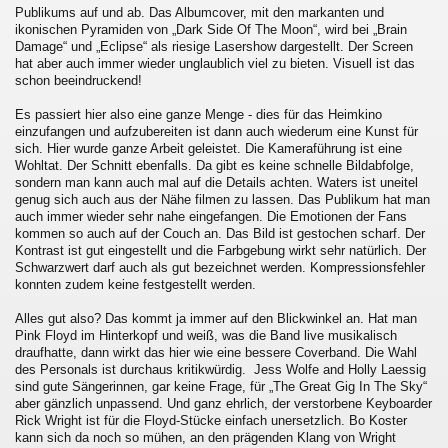
Publikums auf und ab. Das Albumcover, mit den markanten und
ikonischen Pyramiden von „Dark Side Of The Moon“, wird bei „Brain
Damage“ und „Eclipse“ als riesige Lasershow dargestellt. Der Screen
hat aber auch immer wieder unglaublich viel zu bieten. Visuell ist das
schon beeindruckend!
Es passiert hier also eine ganze Menge - dies für das Heimkino
einzufangen und aufzubereiten ist dann auch wiederum eine Kunst für
sich. Hier wurde ganze Arbeit geleistet. Die Kameraführung ist eine
Wohltat. Der Schnitt ebenfalls. Da gibt es keine schnelle Bildabfolge,
sondern man kann auch mal auf die Details achten. Waters ist uneitel
genug sich auch aus der Nähe filmen zu lassen. Das Publikum hat man
auch immer wieder sehr nahe eingefangen. Die Emotionen der Fans
kommen so auch auf der Couch an. Das Bild ist gestochen scharf. Der
Kontrast ist gut eingestellt und die Farbgebung wirkt sehr natürlich. Der
Schwarzwert darf auch als gut bezeichnet werden. Kompressionsfehler
konnten zudem keine festgestellt werden.
Alles gut also? Das kommt ja immer auf den Blickwinkel an. Hat man
Pink Floyd im Hinterkopf und weiß, was die Band live musikalisch
draufhatte, dann wirkt das hier wie eine bessere Coverband. Die Wahl
des Personals ist durchaus kritikwürdig. Jess Wolfe and Holly Laessig
sind gute Sängerinnen, gar keine Frage, für „The Great Gig In The Sky“
aber gänzlich unpassend. Und ganz ehrlich, der verstorbene Keyboarder
Rick Wright ist für die Floyd-Stücke einfach unersetzlich. Bo Koster
kann sich da noch so mühen, an den prägenden Klang von Wright