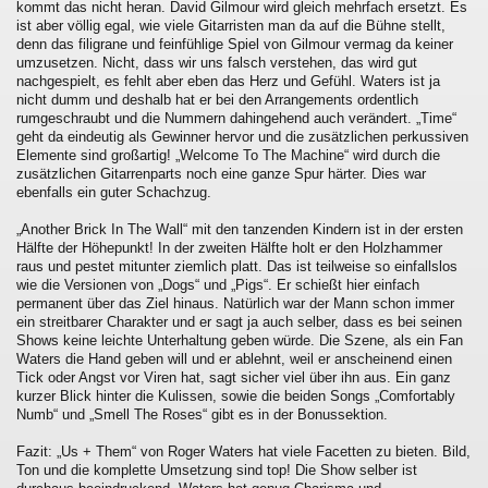
kommt das nicht heran. David Gilmour wird gleich mehrfach ersetzt. Es
ist aber völlig egal, wie viele Gitarristen man da auf die Bühne stellt,
denn das filigrane und feinfühlige Spiel von Gilmour vermag da keiner
umzusetzen. Nicht, dass wir uns falsch verstehen, das wird gut
nachgespielt, es fehlt aber eben das Herz und Gefühl. Waters ist ja
nicht dumm und deshalb hat er bei den Arrangements ordentlich
rumgeschraubt und die Nummern dahingehend auch verändert. „Time“
geht da eindeutig als Gewinner hervor und die zusätzlichen perkussiven
Elemente sind großartig! „Welcome To The Machine“ wird durch die
zusätzlichen Gitarrenparts noch eine ganze Spur härter. Dies war
ebenfalls ein guter Schachzug.
„Another Brick In The Wall“ mit den tanzenden Kindern ist in der ersten
Hälfte der Höhepunkt! In der zweiten Hälfte holt er den Holzhammer
raus und pestet mitunter ziemlich platt. Das ist teilweise so einfallslos
wie die Versionen von „Dogs“ und „Pigs“. Er schießt hier einfach
permanent über das Ziel hinaus. Natürlich war der Mann schon immer
ein streitbarer Charakter und er sagt ja auch selber, dass es bei seinen
Shows keine leichte Unterhaltung geben würde. Die Szene, als ein Fan
Waters die Hand geben will und er ablehnt, weil er anscheinend einen
Tick oder Angst vor Viren hat, sagt sicher viel über ihn aus. Ein ganz
kurzer Blick hinter die Kulissen, sowie die beiden Songs „Comfortably
Numb“ und „Smell The Roses“ gibt es in der Bonussektion.
Fazit: „Us + Them“ von Roger Waters hat viele Facetten zu bieten. Bild,
Ton und die komplette Umsetzung sind top! Die Show selber ist