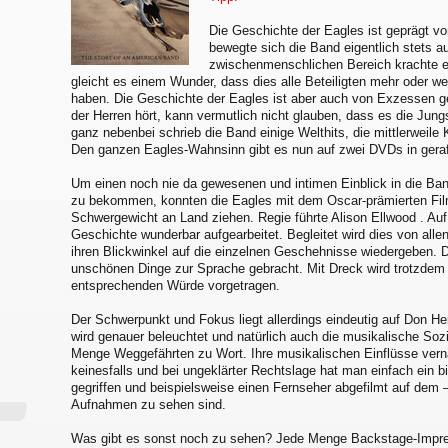
Die Geschichte der Eagles ist geprägt v
bewegte sich die Band eigentlich stets 
zwischenmenschlichen Bereich krachte es
gleicht es einem Wunder, dass dies alle Beteiligten mehr oder 
haben. Die Geschichte der Eagles ist aber auch von Exzessen g
der Herren hört, kann vermutlich nicht glauben, dass es die Jung
ganz nebenbei schrieb die Band einige Welthits, die mittlerweile
Den ganzen Eagles-Wahnsinn gibt es nun auf zwei DVDs in gera
Um einen noch nie da gewesenen und intimen Einblick in die Ba
zu bekommen, konnten die Eagles mit dem Oscar-prämierten Fi
Schwergewicht an Land ziehen. Regie führte Alison Ellwood . Au
Geschichte wunderbar aufgearbeitet. Begleitet wird dies von allen
ihren Blickwinkel auf die einzelnen Geschehnisse wiedergeben. D
unschönen Dinge zur Sprache gebracht. Mit Dreck wird trotzdem n
entsprechenden Würde vorgetragen.
Der Schwerpunkt und Fokus liegt allerdings eindeutig auf Don H
wird genauer beleuchtet und natürlich auch die musikalische So
Menge Weggefährten zu Wort. Ihre musikalischen Einflüsse vern
keinesfalls und bei ungeklärter Rechtslage hat man einfach ein bis
gegriffen und beispielsweise einen Fernseher abgefilmt auf dem 
Aufnahmen zu sehen sind.
Was gibt es sonst noch zu sehen? Jede Menge Backstage-Impres