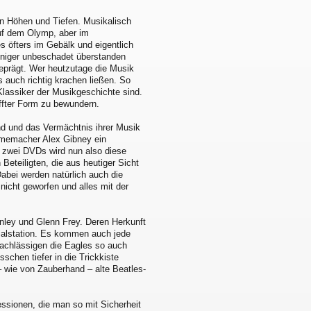
on Höhen und Tiefen. Musikalisch
auf dem Olymp, aber im
 öfters im Gebälk und eigentlich
weniger unbeschadet überstanden
eprägt. Wer heutzutage die Musik
s auch richtig krachen ließen. So
 Klassiker der Musikgeschichte sind.
ffter Form zu bewundern.
nd und das Vermächtnis ihrer Musik
lmemacher Alex Gibney ein
f zwei DVDs wird nun also diese
 Beteiligten, die aus heutiger Sicht
abei werden natürlich auch die
icht geworfen und alles mit der
enley und Glenn Frey. Deren Herkunft
zialstation. Es kommen auch jede
achlässigen die Eagles so auch
schen tiefer in die Trickkiste
– wie von Zauberhand – alte Beatles-
sionen, die man so mit Sicherheit