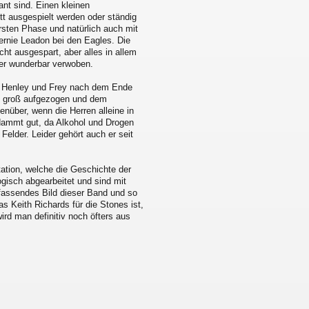
ant sind. Einen kleinen
tt ausgespielt werden oder ständig
rsten Phase und natürlich auch mit
rnie Leadon bei den Eagles. Die
ht ausgespart, aber alles in allem
der wunderbar verwoben.
on Henley und Frey nach dem Ende
nz groß aufgezogen und dem
nüber, wenn die Herren alleine in
dammt gut, da Alkohol und Drogen
 Felder. Leider gehört auch er seit
ation, welche die Geschichte der
ogisch abgearbeitet und sind mit
mfassendes Bild dieser Band und so
s Keith Richards für die Stones ist,
ird man definitiv noch öfters aus