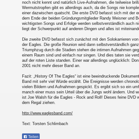
noch nicht kennt und natürlich Live-Aufnahmen, die teilweise brill
Wermutstropfen gibt es allerdings auch, da die Songs nie komple
einer dazwischen quatscht. Die erste DVD befasst sich mit der e
dem Ende der beiden Gründungsmitglieder Randy Meisner und Be
wichtigsten Songs und Erfolge werden selbstverständlich auch nic
liegt der Schwerpunkt auf anderen Dingen und alles ist miteinan
Die zweite DVD befasst sich zunächst mit den Solokarrieren v
der Eagles. Die große Reunion wird dann selbstverständlich ga
Triumphzug durch die Stadien stehen die intimen Aufnahmen gege
einem Raum sind und einfach nur singen. Und dies taten sie ver
auf der roten Liste standen. Einer war allerdings unglücklich: Don
2001 nicht mehr dieser Band an.
Fazit: „History Of The Eagles“ ist eine beeindruckende Dokument
Band mit sehr viel Würde erzählt. Die Ereignisse werden chronol
vielen Bildern und Aufnahmen gespickt. Es ergibt sich so ein u
manch einer muss sein Urteil über die Jungs wohl ändern. Und wa
ist Joe Walsh für die Eagles - Rock and Roll! Dieses feine DVD w
dem Regal ziehen.
http://www.eaglesband.com/
Text: Torsten Schlimbach
Teilen