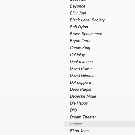
Beyoncé
Billy Joel
Black Label Society
Bob Dylan
Bruce Springsteen
Bryan Ferry
Carole King
Coldplay
Danko Jones
David Bowie
David Gilmour
Def Leppard
Deep Purple
Depeche Mode
Die Happy
DIO
Dream Theater
Eagles
Elton John