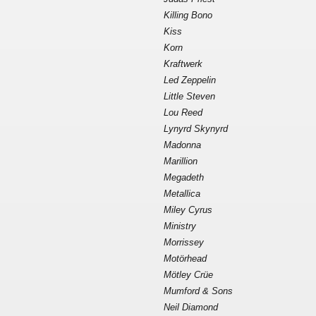
Killing Bono
Kiss
Korn
Kraftwerk
Led Zeppelin
Little Steven
Lou Reed
Lynyrd Skynyrd
Madonna
Marillion
Megadeth
Metallica
Miley Cyrus
Ministry
Morrissey
Motörhead
Mötley Crüe
Mumford & Sons
Neil Diamond