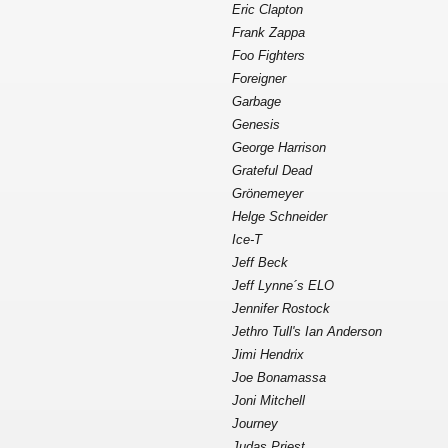
Eric Clapton
Frank Zappa
Foo Fighters
Foreigner
Garbage
Genesis
George Harrison
Grateful Dead
Grönemeyer
Helge Schneider
Ice-T
Jeff Beck
Jeff Lynne´s ELO
Jennifer Rostock
Jethro Tull's Ian Anderson
Jimi Hendrix
Joe Bonamassa
Joni Mitchell
Journey
Judas Priest