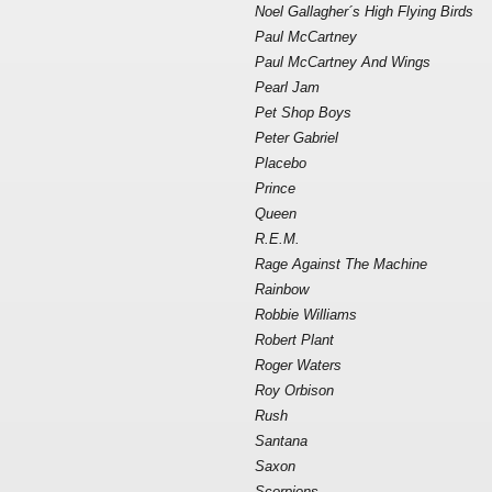
Noel Gallagher´s High Flying Birds
Paul McCartney
Paul McCartney And Wings
Pearl Jam
Pet Shop Boys
Peter Gabriel
Placebo
Prince
Queen
R.E.M.
Rage Against The Machine
Rainbow
Robbie Williams
Robert Plant
Roger Waters
Roy Orbison
Rush
Santana
Saxon
Scorpions