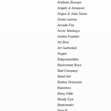
Andreas Bourani
Angels & Airwaves
Angus & Julia Stone
Annie Lennox
Arcade Fire
Arctic Monkeys
Aretha Franklin
Art Brut
Art Garfunkel
Ásgeir
Babyshambles
Backstreet Boys
Bad Company
Band Aid
Barbra Streisand
Baroness
Barry Gibb
Beady Eye
Beatsteaks
Bela B