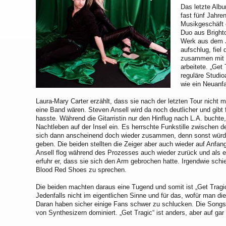
Das letzte Alb
fast fünf Jahren
Musikgeschäft 
Duo aus Bright
Werk aus dem Ja
aufschlug, fiel
zusammen mit 
arbeitete. „Get
reguläre Studioa
wie ein Neuanf
Laura-Mary Carter erzählt, dass sie nach der letzten Tour nicht
eine Band wären. Steven Ansell wird da noch deutlicher und gibt 
hasste. Während die Gitarristin nur den Hinflug nach L.A. buchte
Nachtleben auf der Insel ein. Es herrschte Funkstille zwischen d
sich dann anscheinend doch wieder zusammen, denn sonst würde e
geben. Die beiden stellten die Zeiger aber auch wieder auf Anfa
Ansell flog während des Prozesses auch wieder zurück und als e
erfuhr er, dass sie sich den Arm gebrochen hatte. Irgendwie sch
Blood Red Shoes zu sprechen.
Die beiden machten daraus eine Tugend und somit ist „Get Tragi
Jedenfalls nicht im eigentlichen Sinne und für das, wofür man di
Daran haben sicher einige Fans schwer zu schlucken. Die Songs 
von Synthesizern dominiert. „Get Tragic“ ist anders, aber auf gar