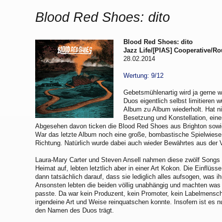
Blood Red Shoes: dito
Blood Red Shoes: dito
Jazz Life/[PIAS] Cooperative/R
28.02.2014
Wertung: 9/12
Gebetsmühlenartig wird ja gerne wi
Duos eigentlich selbst limitieren
Album zu Album wiederholt. Hat ni
Besetzung und Konstellation, ein
Abgesehen davon ticken die Blood Red Shoes aus Brighton sowie
War das letzte Album noch eine große, bombastische Spielwiese,
Richtung. Natürlich wurde dabei auch wieder Bewährtes aus der 
Laura-Mary Carter und Steven Ansell nahmen diese zwölf Songs 
Heimat auf, lebten letztlich aber in einer Art Kokon. Die Einflüs
dann tatsächlich darauf, dass sie lediglich alles aufsogen, was ih
Ansonsten lebten die beiden völlig unabhängig und machten was
passte. Da war kein Produzent, kein Promoter, kein Labelmensch
irgendeine Art und Weise reinquatschen konnte. Insofern ist es n
den Namen des Duos trägt.