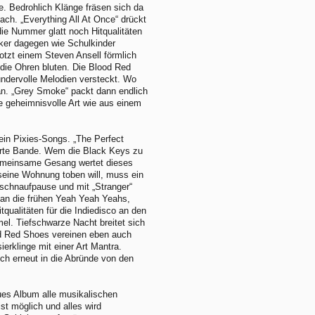
. Bedrohlich Klänge fräsen sich da
ch. „Everything All At Once“ drückt
 die Nummer glatt noch Hitqualitäten
ker dagegen wie Schulkinder
tzt einem Steven Ansell förmlich
 die Ohren bluten. Die Blood Red
dervolle Melodien versteckt. Wo
 an. „Grey Smoke“ packt dann endlich
e geheimnisvolle Art wie aus einem
ein Pixies-Songs. „The Perfect
arte Bande. Wem die Black Keys zu
gemeinsame Gesang wertet dieses
 seine Wohnung toben will, muss ein
erschnaufpause und mit „Stranger“
 an die frühen Yeah Yeah Yeahs,
itqualitäten für die Indiedisco an den
mel. Tiefschwarze Nacht breitet sich
ood Red Shoes vereinen eben auch
ierklinge mit einer Art Mantra.
ch erneut in die Abründe von den
eues Album alle musikalischen
st möglich und alles wird