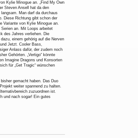
n von Kylie Minogue an. „Find My Own
er Steven Ansell hat da den
d langsam. Man darf da durchaus
. Diese Richtung gibt schon der
le Variante von Kylie Minogue an.
 Serien an. Mit Loops arbeitet
ack des Jahres verliehen. Die
dazu, einem gehörig auf die Nerven
 und Jetzt. Cooler Bass,
ssiger Anlass dafür, der zudem noch
bisher Gehörten. „Vertigo“ könnte
den Imagine Dragons und Konsorten
n sich für „Get Tragic“ wünschen
es bisher gemacht haben. Das Duo
rojekt weiter spannend zu halten.
ternativbereich zuzuordnen ist.
h und nach sogar! Ein gutes