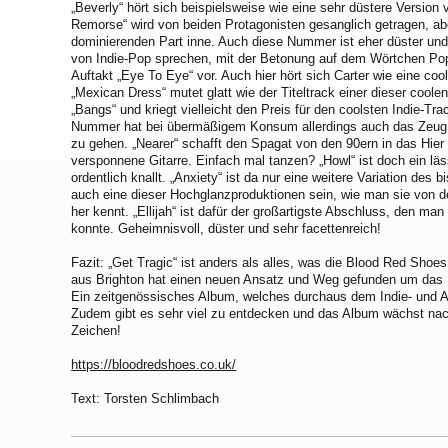
„Beverly“ hört sich beispielsweise wie eine sehr düstere Versio
Remorse“ wird von beiden Protagonisten gesanglich getragen, ab
dominierenden Part inne. Auch diese Nummer ist eher düster un
von Indie-Pop sprechen, mit der Betonung auf dem Wörtchen Pop
Auftakt „Eye To Eye“ vor. Auch hier hört sich Carter wie eine coo
„Mexican Dress“ mutet glatt wie der Titeltrack einer dieser coolen
„Bangs“ und kriegt vielleicht den Preis für den coolsten Indie-Tr
Nummer hat bei übermäßigem Konsum allerdings auch das Zeug 
zu gehen. „Nearer“ schafft den Spagat von den 90ern in das Hier
versponnene Gitarre. Einfach mal tanzen? „Howl“ ist doch ein lä
ordentlich knallt. „Anxiety“ ist da nur eine weitere Variation des 
auch eine dieser Hochglanzproduktionen sein, wie man sie von 
her kennt. „Ellijah“ ist dafür der großartigste Abschluss, den ma
konnte. Geheimnisvoll, düster und sehr facettenreich!
Fazit: „Get Tragic“ ist anders als alles, was die Blood Red Sho
aus Brighton hat einen neuen Ansatz und Weg gefunden um das P
Ein zeitgenössisches Album, welches durchaus dem Indie- und Al
Zudem gibt es sehr viel zu entdecken und das Album wächst nac
Zeichen!
https://bloodredshoes.co.uk/
Text: Torsten Schlimbach