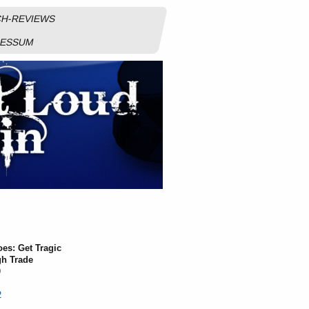
H-REVIEWS
RESSUM
es: Get Tragic
gh Trade
9
2