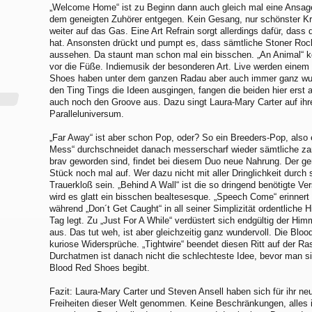
„Welcome Home“ ist zu Beginn dann auch gleich mal eine Ansage
dem geneigten Zuhörer entgegen. Kein Gesang, nur schönster Kra
weiter auf das Gas. Eine Art Refrain sorgt allerdings dafür, dass
hat. Ansonsten drückt und pumpt es, dass sämtliche Stoner Roc
aussehen. Da staunt man schon mal ein bisschen. „An Animal“ ko
vor die Füße. Indiemusik der besonderen Art. Live werden einem
Shoes haben unter dem ganzen Radau aber auch immer ganz wun
den Ting Tings die Ideen ausgingen, fangen die beiden hier erst
auch noch den Groove aus. Dazu singt Laura-Mary Carter auf ihr
Paralleluniversum.
„Far Away“ ist aber schon Pop, oder? So ein Breeders-Pop, also 
Mess“ durchschneidet danach messerscharf wieder sämtliche z
brav geworden sind, findet bei diesem Duo neue Nahrung. Der 
Stück noch mal auf. Wer dazu nicht mit aller Dringlichkeit durch
Trauerkloß sein. „Behind A Wall“ ist die so dringend benötigte V
wird es glatt ein bisschen bealtesesque. „Speech Come“ erinnert
während „Don´t Get Caught“ in all seiner Simplizität ordentliche H
Tag legt. Zu „Just For A While“ verdüstert sich endgültig der Him
aus. Das tut weh, ist aber gleichzeitig ganz wundervoll. Die Bl
kuriose Widersprüche. „Tightwire“ beendet diesen Ritt auf der Ras
Durchatmen ist danach nicht die schlechteste Idee, bevor man si
Blood Red Shoes begibt.
Fazit: Laura-Mary Carter und Steven Ansell haben sich für ihr n
Freiheiten dieser Welt genommen. Keine Beschränkungen, alles i