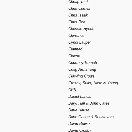
Cheap Trick
Chris Cornell
Chris Isaak
Chris Rea
Chrissie Hynde
Chvrches
Cyndi Lauper
Clannad
Clueso
Courtney Barnett
Craig Armstrong
Crawling Crows
Crosby, Stills, Nash & Young
CPR
Daniel Lanois
Daryl Hall & John Oates
Dave Hause
Dave Gahan & Soulsavers
David Bowie
David Crosby