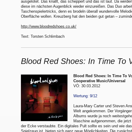
ausgelotet. Das knallt, das scheppert und das ist laut. Da werd
diese im nächsten Augenblick wieder einzureißen. Das Duo arbeit
Taschenspielertricks, denn es brodeln überall wundervolle Melodie
Oberfläche wollen. Kreuzberg hat den beiden gut getan – zumind
http://www.bloodredshoes.co.uk/
Text: Torsten Schlimbach
Blood Red Shoes: In Time To 
Blood Red Shoes: In Time To V
Cooperative Music/Universal
VÖ: 30.03.2012
Wertung: 9/12
Laura-Mary Carter und Steven Anse
Welt angekommen. Der Vorgänger
Albums wurde ja noch weitestgehe
Maschine aufgenommen, die jetzt b
der Ecke verstaubte. Ein digitales Pult sollte es sein und wie da
Spielzeug ist, bieten sich ganz neue Möglichkeiten. Die zunächst