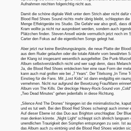
Aufnahmen reichten folgerichtig nicht aus.
Damit die schöne digitale Welt unter dem Strich aber nicht dafür 
Blood Red Shoes Sound nichts mehr übrig bleibt, schleppten die
Menge Effektgeräte ins Studio. Die Gefahr war also groß, dass d
Kram wollte ja nicht nur ausprobiert werden, sondern auch irgend
Plätzchen finden. Steven Ansell würde vermutlich jetzt noch im S
Carter den Fokus auf die eigentlichen Songs gelegt hat.
Aber jetzt nur keine Berührungsängste, die neue Platte der Blood
aus dem Ruder gelaufen oder die totale Abkehr vom bewährten 
der Klang ist insgesamt wesentlich ausgefeilter. Die Punk-Wurze
Album selbstverständlich nicht und wer sagt denn, dass Melancho
Ja, die Blood Red Shoes entdecken hier eine raue Form der mel
kann auch mal grollen wie bei „7 Years“. Der Titelsong „In Time T
Einstieg für die Fans. Mit „Lost Kids“ ist dann endgültig ein ra
vernehmen. Nicht nur aufgrund der Besetzung Frau/Mann erinnert
Album von The Kills. Der dreckige Heavy-Rock-Sound von „Cold“
„Two Dead Minutes“ gehen jedenfalls in diese Richtung.
„Silence And The Drones“ hingegen ist die minimalistische, kaput
und es tut weh. Bei den Blood Red Shoes schwingt auch immer e
Auf dieser Ebene ist das Duo aus Brighton unschlagbar. Der Blue
man denken könnte. „Night Light“ schleppt sich ähnlich langsam 
unendlichen Traurigkeit den Sümpfen entsprungen zu sein. Ist a
das Album auch zu eintönig und die Blood Red Shoes würden sich