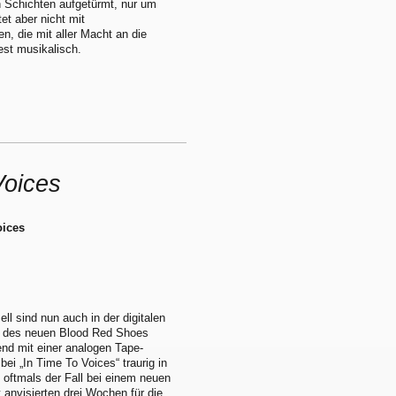
en Schichten aufgetürmt, nur um
et aber nicht mit
n, die mit aller Macht an die
est musikalisch.
Voices
oices
ll sind nun auch in der digitalen
 des neuen Blood Red Shoes
nd mit einer analogen Tape-
ei „In Time To Voices“ traurig in
s oftmals der Fall bei einem neuen
 anvisierten drei Wochen für die