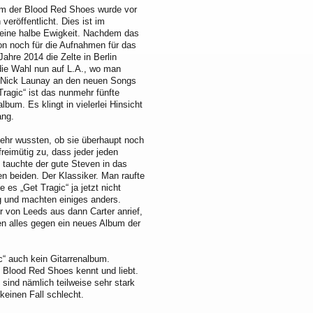
um der Blood Red Shoes wurde vor
 veröffentlicht. Dies ist im
eine halbe Ewigkeit. Nachdem das
on noch für die Aufnahmen für das
hre 2014 die Zelte in Berlin
 die Wahl nun auf L.A., wo man
Nick Launay an den neuen Songs
 Tragic“ ist das nunmehr fünfte
lbum. Es klingt in vielerlei Hinsicht
ang.
 mehr wussten, ob sie überhaupt noch
freimütig zu, dass jeder jeden
, tauchte der gute Steven in das
en beiden. Der Klassiker. Man raufte
s „Get Tragic“ ja jetzt nicht
ng und machten einiges anders.
r von Leeds aus dann Carter anrief,
ien alles gegen ein neues Album der
c“ auch kein Gitarrenalbum.
e Blood Red Shoes kennt und liebt.
sind nämlich teilweise sehr stark
 keinen Fall schlecht.