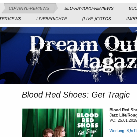
CD/VINYL-REVIEWS
BLU-RAY/DVD-REVIEWS
BUC
TERVIEWS
LIVEBERICHTE
(LIVE-)FOTOS
IMP
Blood Red Shoes: Get Tragic
Blood Red Sho
Jazz Life/Rou
VÖ: 25.01.201
Wertung: 8,5/1