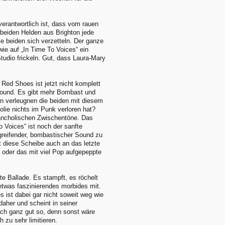
verantwortlich ist, dass vom rauen
 beiden Helden aus Brighton jede
ie beiden sich verzetteln. Der ganze
wie auf „In Time To Voices“ ein
tudio frickeln. Gut, dass Laura-Mary
 Red Shoes ist jetzt nicht komplett
Sound. Es gibt mehr Bombast und
ln verleugnen die beiden mit diesem
lie nichts im Punk verloren hat?
ancholischen Zwischentöne. Das
o Voices“ ist noch der sanfte
umgreifender, bombastischer Sound zu
 diese Scheibe auch an das letzte
 oder das mit viel Pop aufgepeppte
te Ballade. Es stampft, es röchelt
twas faszinierendes morbides mit.
s ist dabei gar nicht soweit weg wie
daher und scheint in seiner
uch ganz gut so, denn sonst wäre
 zu sehr limitieren.