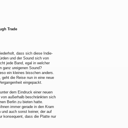
ough Trade
ederholt, dass sich diese Indie-
 würden und der Sound sich von
cht jede Band, egal in welcher
en ganz ureigenen Sound?
so ein kleines bisschen anders.
 geht die Reise nun in eine neue
Vergangenheit eingepackt.
unter dem Eindruck einer neuen
se von außerhalb beschränkten sich
nen Berlin zu bieten hatte.
 ihnen immer gerade in den Kram
 und auch sonst keiner, der auf
ur konsequent, dass die Platte nur