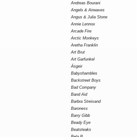
Andreas Bourani
Angels & Airwaves
Angus & Julia Stone
Annie Lennox
Arcade Fire
Arctic Monkeys
Aretha Franklin
Art Brut
Art Garfunkel
Ásgeir
Babyshambles
Backstreet Boys
Bad Company
Band Aid
Barbra Streisand
Baroness
Barry Gibb
Beady Eye
Beatsteaks
Bela B