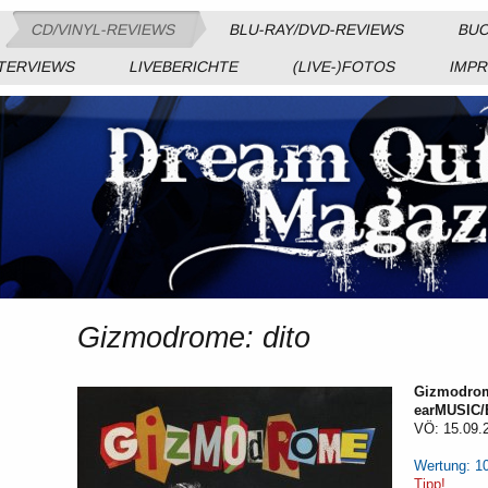
CD/VINYL-REVIEWS
BLU-RAY/DVD-REVIEWS
BUC
TERVIEWS
LIVEBERICHTE
(LIVE-)FOTOS
IMP
Gizmodrome: dito
Gizmodrom
earMUSIC/
VÖ: 15.09.
Wertung: 1
Tipp!