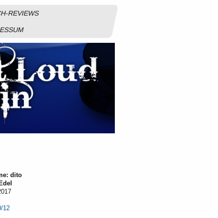
H-REVIEWS
RESSUM
e: dito
Edel
2017
0/12