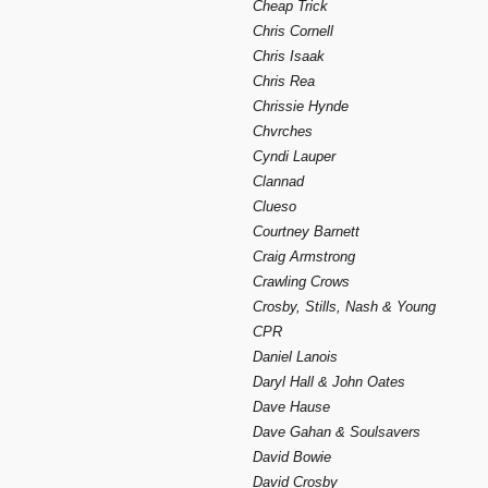
Cheap Trick
Chris Cornell
Chris Isaak
Chris Rea
Chrissie Hynde
Chvrches
Cyndi Lauper
Clannad
Clueso
Courtney Barnett
Craig Armstrong
Crawling Crows
Crosby, Stills, Nash & Young
CPR
Daniel Lanois
Daryl Hall & John Oates
Dave Hause
Dave Gahan & Soulsavers
David Bowie
David Crosby