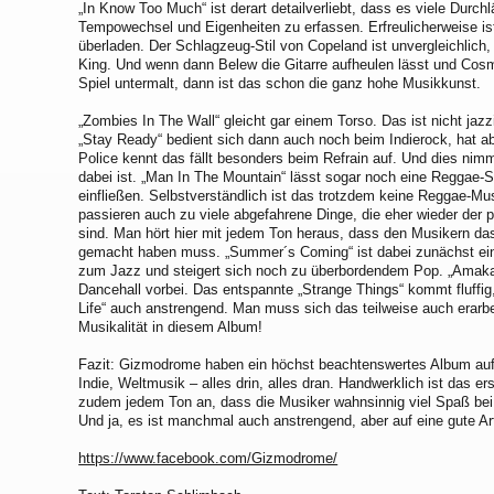
„In Know Too Much“ ist derart detailverliebt, dass es viele Durch
Tempowechsel und Eigenheiten zu erfassen. Erfreulicherweise ist
überladen. Der Schlagzeug-Stil von Copeland ist unvergleichlich
King. Und wenn dann Belew die Gitarre aufheulen lässt und Cos
Spiel untermalt, dann ist das schon die ganz hohe Musikkunst.
„Zombies In The Wall“ gleicht gar einem Torso. Das ist nicht jaz
„Stay Ready“ bedient sich dann auch noch beim Indierock, hat 
Police kennt das fällt besonders beim Refrain auf. Und dies nim
dabei ist. „Man In The Mountain“ lässt sogar noch eine Reggae-S
einfließen. Selbstverständlich ist das trotzdem keine Reggae-Mu
passieren auch zu viele abgefahrene Dinge, die eher wieder der
sind. Man hört hier mit jedem Ton heraus, dass den Musikern d
gemacht haben muss. „Summer´s Coming“ ist dabei zunächst ein
zum Jazz und steigert sich noch zu überbordendem Pop. „Amaka
Dancehall vorbei. Das entspannte „Strange Things“ kommt fluffig,
Life“ auch anstrengend. Man muss sich das teilweise auch erarbe
Musikalität in diesem Album!
Fazit: Gizmodrome haben ein höchst beachtenswertes Album au
Indie, Weltmusik – alles drin, alles dran. Handwerklich ist das e
zudem jedem Ton an, dass die Musiker wahnsinnig viel Spaß be
Und ja, es ist manchmal auch anstrengend, aber auf eine gute Ar
https://www.facebook.com/Gizmodrome/