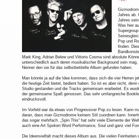
Gizmodrome
Jahres ab.
Jahres sein
Was hier a
Supergroup 
Seinesgleic
Pop und Ro
finden. Die
Bandkonstel
Mark King, Adrian Belew und Vittorio Cosma sind absolute Könner
unterschiedlich auch deren musikalischer Background sein mag,
Nenner den sie für das selbstbetitelte Album gefunden haben.
Man könnte ja auf die Idee kommen, dass sich die vier Herren jet
die heutige Zeit bietet, bedient haben. So ist es aber nicht, d
Studio gestanden und die Tracks gemeinsam erarbeitet. Es wurd
der gemeinsame Spaß genossen. Das sehr umfangreiche Booklet 
eindrucksvoll.
Im Vorfeld war da etwas von Progressiver Pop zu lesen. Kann ma
daran, dass man Gizmodrome keinem Stil zuordnen kann. Innerh
das sogar mehrfach. „Spin This“ hat sehr viele Elemente der Wel
auch eine Art Spoken Word Performance, Soul und ganz viel Fun
Die Ideenvielfalt macht dieses Album aus. Die vielen Feinheiten 