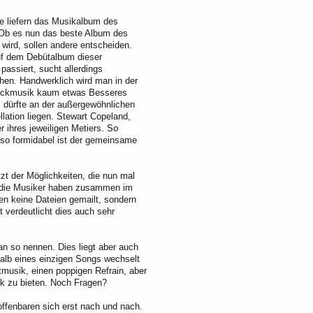
 liefern das Musikalbum des
 Ob es nun das beste Album des
 wird, sollen andere entscheiden.
uf dem Debütalbum dieser
passiert, sucht allerdings
hen. Handwerklich wird man in der
ckmusik kaum etwas Besseres
s dürfte an der außergewöhnlichen
lation liegen. Stewart Copeland,
 ihres jeweiligen Metiers. So
 so formidabel ist der gemeinsame
zt der Möglichkeiten, die nun mal
enn die Musiker haben zusammen im
en keine Dateien gemailt, sondern
verdeutlicht dies auch sehr
n so nennen. Dies liegt aber auch
alb eines einzigen Songs wechselt
tmusik, einen poppigen Refrain, aber
k zu bieten. Noch Fragen?
offenbaren sich erst nach und nach.