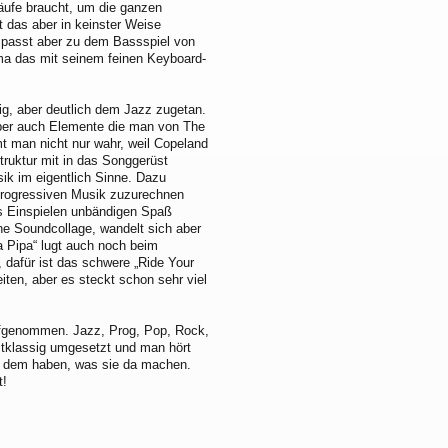
läufe braucht, um die ganzen
 das aber in keinster Weise
, passt aber zu dem Bassspiel von
ma das mit seinem feinen Keyboard-
zig, aber deutlich dem Jazz zugetan.
aber auch Elemente die man von The
mt man nicht nur wahr, weil Copeland
truktur mit in das Songgerüst
sik im eigentlich Sinne. Dazu
 progressiven Musik zuzurechnen
as Einspielen unbändigen Spaß
e Soundcollage, wandelt sich aber
 Pipa“ lugt auch noch beim
 dafür ist das schwere „Ride Your
iten, aber es steckt schon sehr viel
fgenommen. Jazz, Prog, Pop, Rock,
rstklassig umgesetzt und man hört
i dem haben, was sie da machen.
t!