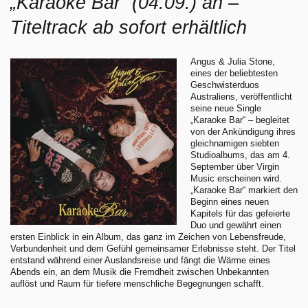
„Karaoke Bar“ (04.09.) an –
Titeltrack ab sofort erhältlich
Angus & Julia Stone,
eines der beliebtesten
Geschwisterduos
Australiens, veröffentlicht
seine neue Single
„Karaoke Bar“ – begleitet
von der Ankündigung ihres
gleichnamigen siebten
Studioalbums, das am 4.
September über Virgin
Music erscheinen wird.
„Karaoke Bar“ markiert den
Beginn eines neuen
Kapitels für das gefeierte
Duo und gewährt einen
ersten Einblick in ein Album, das ganz im Zeichen von Lebensfreude,
Verbundenheit und dem Gefühl gemeinsamer Erlebnisse steht. Der Titel
entstand während einer Auslandsreise und fängt die Wärme eines
Abends ein, an dem Musik die Fremdheit zwischen Unbekannten
auflöst und Raum für tiefere menschliche Begegnungen schafft.