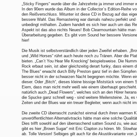
„Sticky Fingers“ wurde über die Jahrzehnte ja immer und immer 
In den 90ern wurde das Album in der Collector´s Edition-Reihe vo
den Reißverschluss. Mitunter ist diese CD in Bezug auf das eig
bessere Wahl. Das Remastering war damals nahezu perfekt und d
unbedingt mithalten. Zudem handelt es sich hier auch um das R
Aspekt ist das also nichts Neues! Bob Clearmountain hätte man 
Überarbeitung gegeben. Es gibt vom Sound her bessere Versionen
hier!
Die Musik ist selbstverständlich über jeden Zweifel erhaben. „Bro
und „Wild Horses“ rührt auch heute noch zu Tränen. Aber die Plat
bieten. „Can´t You Hear Me Knocking“ beispielsweise. Die Num
Rock erbaut sein, ist aber gleichzeitig derart funky, dass einem di
The Blues“ erwacht durch Billy Preston ganz tief in den Sümp
besser nicht in der schwarzen Nacht begegnen möchte. Wenn ei
dieser. Oder „Bitch“, dieses kleine bissige Miststück von einem 
Eiern, dass man nicht mehr weiß wie einem überhaupt geschieht.
natürlich auch „Dead Flowers“, welches sich an den Hörer heran
die Spucke ganz schnell weg - sind weitere Meilensteine. Ja, e
Zeiten und der Blues war ein treuer Begleiter, wenn auch nicht im
Die zweite CD überrascht zunächst einmal durch ihren warmen K
unveröffentlichten Alternativtracks hätte man eine solche Qualitä
Dies trifft sowohl auf den überraschend satten Sound zu, wie auc
gibt es hier „Brown Sugar“ mit Eric Clapton zu hören. Mr. Slowhan
ab. Tolle Version! Selbiges gilt auch für die Akustikvariante von