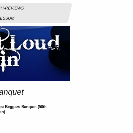
H-REVIEWS
RESSUM
Banquet
es: Beggars Banquet (50th
on)