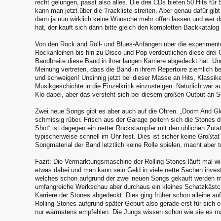
recht gelungen, passt also alles. Die drei CDs bieten 50 Hits für 
kann man jetzt über die Trackliste streiten. Aber genau dafür gibt
dann ja nun wirklich keine Wünsche mehr offen lassen und wer
hat, der kauft sich dann bitte gleich den kompletten Backkatalog
Von den Rock and Roll- und Blues-Anfängen über die experimente
Rockanleihen bis hin zu Disco und Pop verdeutlichen diese drei
Bandbreite diese Band in ihrer langen Karriere abgedeckt hat. Un
Meinung vertreten, dass die Band in ihrem Repertoire ziemlich b
und schweigen! Unsinnig jetzt bei dieser Masse an Hits, Klassi
Musikgeschichte in die Einzelkritik einzusteigen. Natürlich war a
Klo dabei, aber das versteht sich bei diesem großen Output an So
Zwei neue Songs gibt es aber auch auf die Ohren. „Doom And Gl
schmissig rüber. Frisch aus der Garage poltern sich die Stones 
Shot“ ist dagegen ein netter Rockstampfer mit den üblichen Zutat
typischerweise schnell im Ohr fest. Dies ist sicher keine Großta
Songmaterial der Band letztlich keine Rolle spielen, macht aber
Fazit: Die Vermarktungsmaschine der Rolling Stones läuft mal wi
etwas dabei und man kann sein Geld in viele nette Sachen inves
welches schon aufgrund der zwei neuen Songs gekauft werden mu
umfangreiche Werkschau aber durchaus ein kleines Schatzkästch
Karriere der Stones abgedeckt. Dies ging früher schon alleine au
Rolling Stones aufgrund später Geburt also gerade erst für sich
nur wärmstens empfehlen. Die Jungs wissen schon wie sie es 