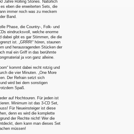
50 Jahre Rolling Stones. Natürlich
 es eben die erweiterten Sets, die
 dann immer noch was zu meckern
 der Band.
lle Phase, die Country-, Folk- und
 CDs eindrucksvoll, welche enorme
d dabei gibt es gar Stimmen, die die
egrenzt ist. „GRRR!“ hören, staunen
kern und herausragenden Stücken der
uch mal ein Griff in das berühmte
ngmaterial ja von ganz alleine.
oom“ kommt dabei recht rotzig und
durch die vier Minuten. „One More
en. Der Refrain setzt sich
t und wird bei dem sonstigen
 trotzdem Spaß.
eder auf Hochtouren. Für jeden ist
tieren. Minimum ist das 3-CD Set,
ss! Für Neueinsteiger ist diese
en, denn es wird die komplette
fgrund der Rechte nicht! Wer die
 entdeckt, dem kann man dieses Set
machen müssen!