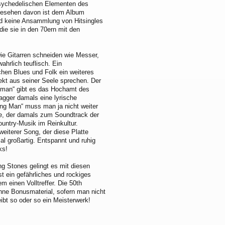
psychedelischen Elementen des
gesehen davon ist dem Album
nd keine Ansammlung von Hitsingles
die sie in den 70ern mit den
ie Gitarren schneiden wie Messer,
hrlich teuflisch. Ein
hen Blues und Folk ein weiteres
irekt aus seiner Seele sprechen. Der
Woman“ gibt es das Hochamt des
agger damals eine lyrische
ting Man“ muss man ja nicht weiter
te, der damals zum Soundtrack der
ountry-Musik im Reinkultur.
eiterer Song, der diese Platte
al großartig. Entspannt und ruhig
ks!
ng Stones gelingt es mit diesen
t ein gefährliches und rockiges
 einen Volltreffer. Die 50th
hne Bonusmaterial, sofern man nicht
eibt so oder so ein Meisterwerk!