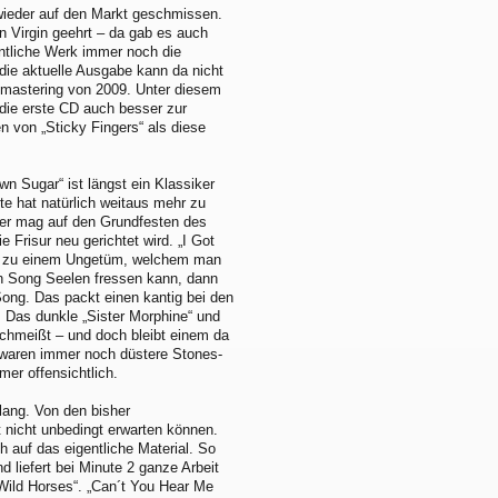
wieder auf den Markt geschmissen.
n Virgin geehrt – da gab es auch
entliche Werk immer noch die
ie aktuelle Ausgabe kann da nicht
emastering von 2009. Unter diesem
die erste CD auch besser zur
 von „Sticky Fingers“ als diese
wn Sugar“ ist längst ein Klassiker
te hat natürlich weitaus mehr zu
mer mag auf den Grundfesten des
e Frisur neu gerichtet wird. „I Got
fen zu einem Ungetüm, welchem man
n Song Seelen fressen kann, dann
Song. Das packt einen kantig bei den
 Das dunkle „Sister Morphine“ und
schmeißt – und doch bleibt einem da
s waren immer noch düstere Stones-
mer offensichtlich.
lang. Von den bisher
t nicht unbedingt erwarten können.
h auf das eigentliche Material. So
d liefert bei Minute 2 ganze Arbeit
 „Wild Horses“. „Can´t You Hear Me