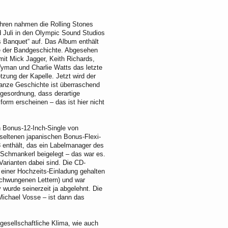
ahren nahmen die Rolling Stones
 Juli in den Olympic Sound Studios
 Banquet“ auf. Das Album enthält
ne der Bandgeschichte. Abgesehen
mit Mick Jagger, Keith Richards,
Wyman und Charlie Watts das letzte
tzung der Kapelle. Jetzt wird der
 ganze Geschichte ist überraschend
Tagesordnung, dass derartige
form erscheinen – das ist hier nicht
in Bonus-12-Inch-Single von
r seltenen japanischen Bonus-Flexi-
8 enthält, das ein Labelmanager des
 Schmankerl beigelegt – das war es.
arianten dabei sind. Die CD-
einer Hochzeits-Einladung gehalten
schwungenen Lettern) und war
wurde seinerzeit ja abgelehnt. Die
 Michael Vosse – ist dann das
 gesellschaftliche Klima, wie auch