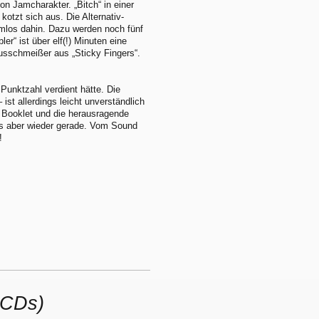
n Jamcharakter. „Bitch“ in einer
kotzt sich aus. Die Alternativ-
rmlos dahin. Dazu werden noch fünf
“ ist über elf(!) Minuten eine
usschmeißer aus „Sticky Fingers“.
e Punktzahl verdient hätte. Die
ist allerdings leicht unverständlich
e Booklet und die herausragende
as aber wieder gerade. Vom Sound
!
 CDs)