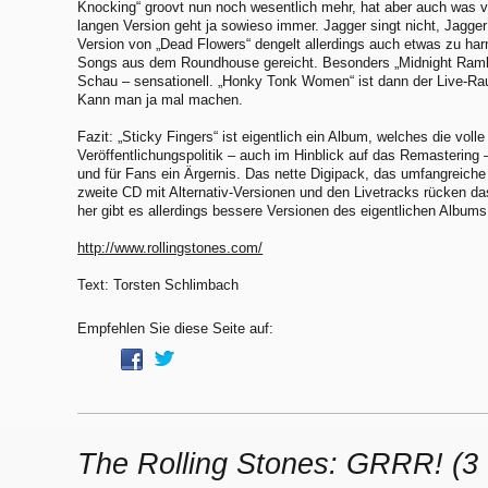
Knocking“ groovt nun noch wesentlich mehr, hat aber auch was vo
langen Version geht ja sowieso immer. Jagger singt nicht, Jagger 
Version von „Dead Flowers“ dengelt allerdings auch etwas zu ha
Songs aus dem Roundhouse gereicht. Besonders „Midnight Rambler
Schau – sensationell. „Honky Tonk Women“ ist dann der Live-Ra
Kann man ja mal machen.
Fazit: „Sticky Fingers“ ist eigentlich ein Album, welches die voll
Veröffentlichungspolitik – auch im Hinblick auf das Remastering – 
und für Fans ein Ärgernis. Das nette Digipack, das umfangreich
zweite CD mit Alternativ-Versionen und den Livetracks rücken d
her gibt es allerdings bessere Versionen des eigentlichen Albums
http://www.rollingstones.com/
Text: Torsten Schlimbach
Empfehlen Sie diese Seite auf:
The Rolling Stones: GRRR! (3