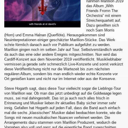
nahmen Marillion 2019
das Album „With
Friends Fromn The
Orchestra“ mit einem
Streicherquartett auf.
Dazu gesellten sich
noch Sam Morris
(Horn) und Emma Halnan (Querflöte). Herausgekommen sind
Neuinterpretationen einiger geschätzter Marillion-Stücke. Das Werk
schrie förmlich danach auch vor Publikum aufgeführt zu werden.
Marillion gingen noch im selben Jahr auf Tour. Selbstverständlich wurde
da auch das eine oder andere Ereignis mitgeschnitten. Nun wird das
Cardiff-Konzert aus dem November 2019 veröffentlicht. Musikliebhaber
vermissen ja gerade sehr schmerzlich Live-Konzerte und somit verkürzt
diese Veröffentlichung nicht nur die Wartezeit bis zum nächsten
regulären Album, sondern bis man endlich wieder echte Konzerte vor
Ort genießen kann und nicht nur im Internet oder aus der Konserve.
Steve Hogarth sagt, dass diese Tour vielleicht sogar die Lieblings-Tour
von Marillion war. Ob man das jetzt unbedingt auf die Goldwaage legen
muss, sei mal dahingestellt. Das ist ja auch noch alles frisch in
Erinnerung und Musiker lieben ihr aktuelles Baby sicher immer sehr
innig. Gefallen hat Hogarth auf jeden Fall, dass die Band auch einfach
mal die sechs „klassischen“ Musiker dabei beobachten konnte, wie die
Songs mit neuen musikalischen Nuancen verfeinert werden. Die
Arrangements dazu stammen vom Marillion Produzent, wodurch die
Vorgaben also voll und ganz auf die eigentliche Band zugeschnitten