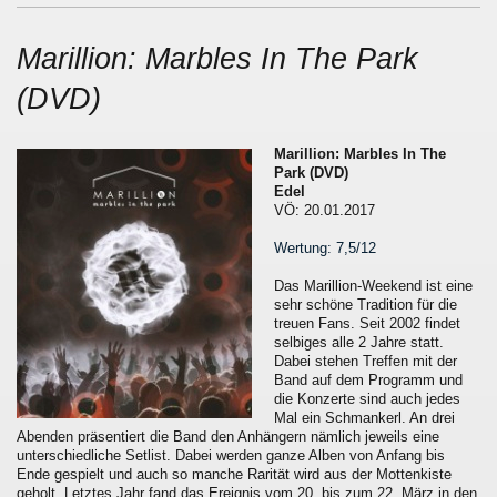
Marillion: Marbles In The Park
(DVD)
Marillion: Marbles In The
Park (DVD)
Edel
VÖ: 20.01.2017
Wertung: 7,5/12
Das Marillion-Weekend ist eine
sehr schöne Tradition für die
treuen Fans. Seit 2002 findet
selbiges alle 2 Jahre statt.
Dabei stehen Treffen mit der
Band auf dem Programm und
die Konzerte sind auch jedes
Mal ein Schmankerl. An drei
Abenden präsentiert die Band den Anhängern nämlich jeweils eine
unterschiedliche Setlist. Dabei werden ganze Alben von Anfang bis
Ende gespielt und auch so manche Rarität wird aus der Mottenkiste
geholt. Letztes Jahr fand das Ereignis vom 20. bis zum 22. März in den