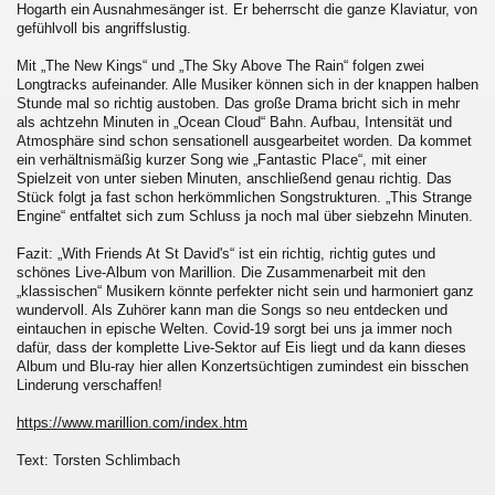
Hogarth ein Ausnahmesänger ist. Er beherrscht die ganze Klaviatur, von
gefühlvoll bis angriffslustig.
Mit „The New Kings“ und „The Sky Above The Rain“ folgen zwei
Longtracks aufeinander. Alle Musiker können sich in der knappen halben
Stunde mal so richtig austoben. Das große Drama bricht sich in mehr
als achtzehn Minuten in „Ocean Cloud“ Bahn. Aufbau, Intensität und
Atmosphäre sind schon sensationell ausgearbeitet worden. Da kommet
ein verhältnismäßig kurzer Song wie „Fantastic Place“, mit einer
Spielzeit von unter sieben Minuten, anschließend genau richtig. Das
Stück folgt ja fast schon herkömmlichen Songstrukturen. „This Strange
Engine“ entfaltet sich zum Schluss ja noch mal über siebzehn Minuten.
Fazit: „With Friends At St David's“ ist ein richtig, richtig gutes und
schönes Live-Album von Marillion. Die Zusammenarbeit mit den
„klassischen“ Musikern könnte perfekter nicht sein und harmoniert ganz
wundervoll. Als Zuhörer kann man die Songs so neu entdecken und
eintauchen in epische Welten. Covid-19 sorgt bei uns ja immer noch
dafür, dass der komplette Live-Sektor auf Eis liegt und da kann dieses
Album und Blu-ray hier allen Konzertsüchtigen zumindest ein bisschen
Linderung verschaffen!
https://www.marillion.com/index.htm
Text: Torsten Schlimbach