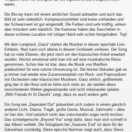
waren.
Die Blu-ray kann mit einem amtlichen Sound aufwarten und auch das
Bild ist sehr ordentlich. Kompressionsfehler sind keine vorhanden und
der Schwarzwert ist gut eingestellt. Die Farben sind sehr kräftig, wirken
aber trotzdem sehr natürlich. Die Kameras haben das Geschehen in
dieser schönen Location mit ruhiger Hand sehr schön festgehalten. Top!
Mit dem Longtrack „Gaza“ starten die Musiker in dieses epochale Live-
Erlebnis. Man kann sich alleine in diesem Großwerk verlieren. Der Song
hat so viele Ebenen, die jetzt noch um den klassischen Anteil erweitert
wurden. Höchst emotional wird man mit auf eine musikalische Reise
genommen. Schon hier ist klar, dass die Musik von Marillion
prädestiniert für eine solche Umsetzung ist. Die letzten Dekaden gab es
ja immer mal wieder eine Zusammenarbeit von Rock- und Popmusikern
mit Orchestern oder klassischen Musikern. Ganz ehrlich, größtenteils
ging das in die Hose und es hörte sich stets an, als würden diese
verschiedenen Welten gegeneinander und nicht miteinander spielen.
„With Friends At St David's“ zeigt, dass es auch anders geht.
Ein Song wie „Zeperated Out“ präsentiert sich zudem in einem gänzlich
anderen Licht. Drama, Tragik, große Geste, Musical, Jahrmarkt – alles
ist hier drin. Und natürlich rockt das zwischendrin sogar recht trocken.
Das schwelgerische „Beyond You“ sorgt dafür, dass man sich schnell in
das Album verliebt. Die Sologitarre bei „Seasons End“ ist dann für die
Gänsehaut zuständig. Diese epische Nummer zeigt auch, dass Steve