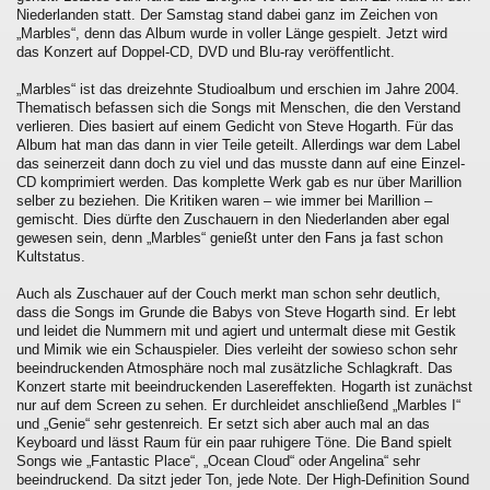
Niederlanden statt. Der Samstag stand dabei ganz im Zeichen von
„Marbles“, denn das Album wurde in voller Länge gespielt. Jetzt wird
das Konzert auf Doppel-CD, DVD und Blu-ray veröffentlicht.
„Marbles“ ist das dreizehnte Studioalbum und erschien im Jahre 2004.
Thematisch befassen sich die Songs mit Menschen, die den Verstand
verlieren. Dies basiert auf einem Gedicht von Steve Hogarth. Für das
Album hat man das dann in vier Teile geteilt. Allerdings war dem Label
das seinerzeit dann doch zu viel und das musste dann auf eine Einzel-
CD komprimiert werden. Das komplette Werk gab es nur über Marillion
selber zu beziehen. Die Kritiken waren – wie immer bei Marillion –
gemischt. Dies dürfte den Zuschauern in den Niederlanden aber egal
gewesen sein, denn „Marbles“ genießt unter den Fans ja fast schon
Kultstatus.
Auch als Zuschauer auf der Couch merkt man schon sehr deutlich,
dass die Songs im Grunde die Babys von Steve Hogarth sind. Er lebt
und leidet die Nummern mit und agiert und untermalt diese mit Gestik
und Mimik wie ein Schauspieler. Dies verleiht der sowieso schon sehr
beeindruckenden Atmosphäre noch mal zusätzliche Schlagkraft. Das
Konzert starte mit beeindruckenden Lasereffekten. Hogarth ist zunächst
nur auf dem Screen zu sehen. Er durchleidet anschließend „Marbles I“
und „Genie“ sehr gestenreich. Er setzt sich aber auch mal an das
Keyboard und lässt Raum für ein paar ruhigere Töne. Die Band spielt
Songs wie „Fantastic Place“, „Ocean Cloud“ oder Angelina“ sehr
beeindruckend. Da sitzt jeder Ton, jede Note. Der High-Definition Sound