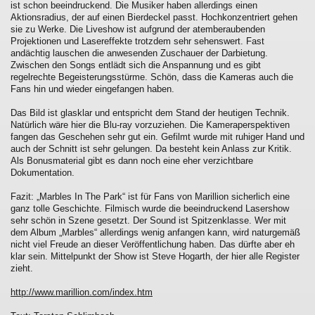
ist schon beeindruckend. Die Musiker haben allerdings einen
Aktionsradius, der auf einen Bierdeckel passt. Hochkonzentriert gehen
sie zu Werke. Die Liveshow ist aufgrund der atemberaubenden
Projektionen und Lasereffekte trotzdem sehr sehenswert. Fast
andächtig lauschen die anwesenden Zuschauer der Darbietung.
Zwischen den Songs entlädt sich die Anspannung und es gibt
regelrechte Begeisterungsstürme. Schön, dass die Kameras auch die
Fans hin und wieder eingefangen haben.
Das Bild ist glasklar und entspricht dem Stand der heutigen Technik.
Natürlich wäre hier die Blu-ray vorzuziehen. Die Kameraperspektiven
fangen das Geschehen sehr gut ein. Gefilmt wurde mit ruhiger Hand und
auch der Schnitt ist sehr gelungen. Da besteht kein Anlass zur Kritik.
Als Bonusmaterial gibt es dann noch eine eher verzichtbare
Dokumentation.
Fazit: „Marbles In The Park“ ist für Fans von Marillion sicherlich eine
ganz tolle Geschichte. Filmisch wurde die beeindruckend Lasershow
sehr schön in Szene gesetzt. Der Sound ist Spitzenklasse. Wer mit
dem Album „Marbles“ allerdings wenig anfangen kann, wird naturgemäß
nicht viel Freude an dieser Veröffentlichung haben. Das dürfte aber eh
klar sein. Mittelpunkt der Show ist Steve Hogarth, der hier alle Register
zieht.
http://www.marillion.com/index.htm