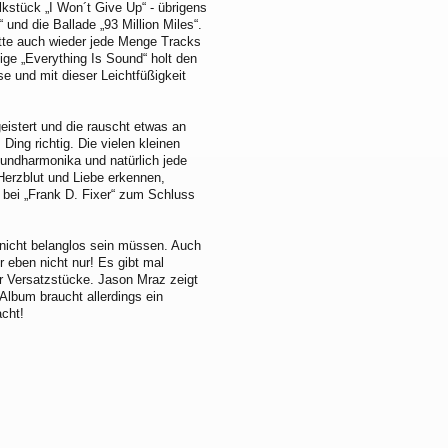
lkstück „I Won´t Give Up“ - übrigens
und die Ballade „93 Million Miles“.
latte auch wieder jede Menge Tracks
kige „Everything Is Sound“ holt den
e und mit dieser Leichtfüßigkeit
eistert und die rauscht etwas an
Ding richtig. Die vielen kleinen
 Mundharmonika und natürlich jede
Herzblut und Liebe erkennen,
bei „Frank D. Fixer“ zum Schluss
e nicht belanglos sein müssen. Auch
r eben nicht nur! Es gibt mal
er Versatzstücke. Jason Mraz zeigt
 Album braucht allerdings ein
acht!