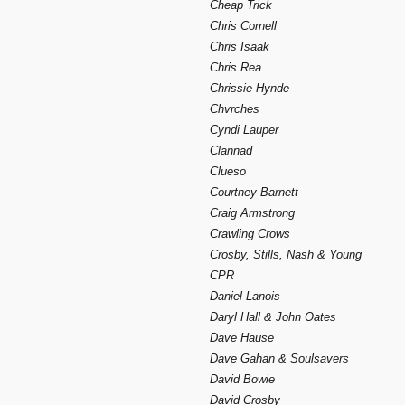
Cheap Trick
Chris Cornell
Chris Isaak
Chris Rea
Chrissie Hynde
Chvrches
Cyndi Lauper
Clannad
Clueso
Courtney Barnett
Craig Armstrong
Crawling Crows
Crosby, Stills, Nash & Young
CPR
Daniel Lanois
Daryl Hall & John Oates
Dave Hause
Dave Gahan & Soulsavers
David Bowie
David Crosby