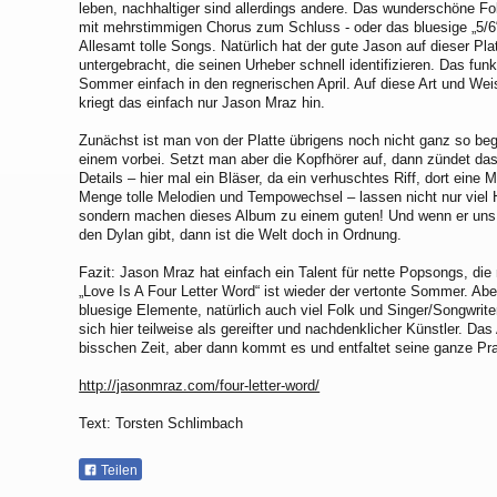
leben, nachhaltiger sind allerdings andere. Das wunderschöne Fo
mit mehrstimmigen Chorus zum Schluss - oder das bluesige „5/6“ 
Allesamt tolle Songs. Natürlich hat der gute Jason auf dieser P
untergebracht, die seinen Urheber schnell identifizieren. Das fun
Sommer einfach in den regnerischen April. Auf diese Art und Weis
kriegt das einfach nur Jason Mraz hin.
Zunächst ist man von der Platte übrigens noch nicht ganz so beg
einem vorbei. Setzt man aber die Kopfhörer auf, dann zündet das 
Details – hier mal ein Bläser, da ein verhuschtes Riff, dort eine
Menge tolle Melodien und Tempowechsel – lassen nicht nur viel 
sondern machen dieses Album zu einem guten! Und wenn er uns 
den Dylan gibt, dann ist die Welt doch in Ordnung.
Fazit: Jason Mraz hat einfach ein Talent für nette Popsongs, di
„Love Is A Four Letter Word“ ist wieder der vertonte Sommer. Abe
bluesige Elemente, natürlich auch viel Folk und Singer/Songwrit
sich hier teilweise als gereifter und nachdenklicher Künstler. Das
bisschen Zeit, aber dann kommt es und entfaltet seine ganze Pr
http://jasonmraz.com/four-letter-word/
Text: Torsten Schlimbach
Teilen