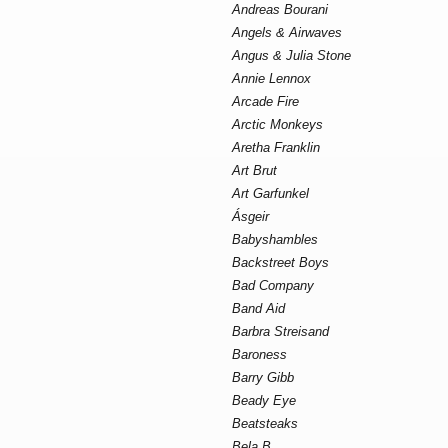
Andreas Bourani
Angels & Airwaves
Angus & Julia Stone
Annie Lennox
Arcade Fire
Arctic Monkeys
Aretha Franklin
Art Brut
Art Garfunkel
Ásgeir
Babyshambles
Backstreet Boys
Bad Company
Band Aid
Barbra Streisand
Baroness
Barry Gibb
Beady Eye
Beatsteaks
Bela B