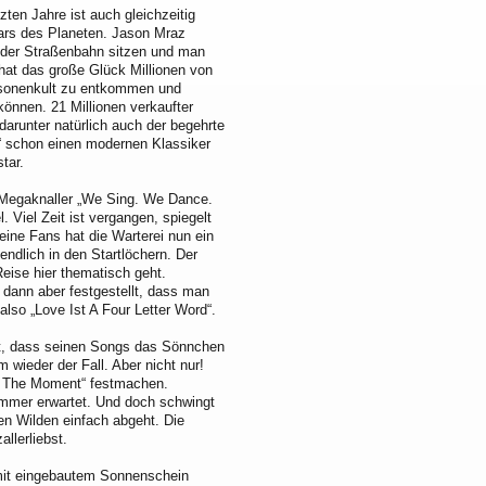
zten Jahre ist auch gleichzeitig
ars des Planeten. Jason Mraz
 der Straßenbahn sitzen und man
hat das große Glück Millionen von
rsonenkult zu entkommen und
können. 21 Millionen verkaufter
darunter natürlich auch der begehrte
“ schon einen modernen Klassiker
tar.
n Megaknaller „We Sing. We Dance.
 Viel Zeit ist vergangen, spiegelt
seine Fans hat die Warterei nun ein
ndlich in den Startlöchern. Der
Reise hier thematisch geht.
 dann aber festgestellt, dass man
lso „Love Ist A Four Letter Word“.
hat, dass seinen Songs das Sönnchen
wieder der Fall. Aber nicht nur!
In The Moment“ festmachen.
ummer erwartet. Und doch schwingt
gen Wilden einfach abgeht. Die
llerliebst.
 mit eingebautem Sonnenschein