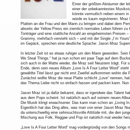
Einer der größten Abräumer der let
einer der unbekanntestes Musikst
könnte vermutlich neben einem in
würde es kaum registrieren. Mraz 
Platten an die Frau und den Mann zu bringen und dabei dem Pe
abseits der Yellow Press ein ziemlich normales Leben führen zu 
Tonträger und eine stattliche Anzahl an eingeheimsten Preisen – 
Grammy, mehrfach versteht sich – und mit der Single „I´m Yours
im Gepäck, sprechen eine deutliche Sprache: Jason Mraz Supers
In letzter Zeit ist es etwas ruhiger um den Mann geworden. Sei
We Steal Things.“ hat ja nun schon ein paar Tage auf dem Buckel.
sich auch in der Matte wieder, die Mraz seit Neustem trägt. Für 
Ende, denn sein neues Album „Love Is A Four Letter Word“ steht e
gewählte Titel lässt gar nicht erst Zweifel aufkommen wohin die 
Zunächst wollte Mraz die neue Platte schlicht „Love“ nennen, hat
das Thema Liebe nicht so einfach fassen und packen kann. Nun a
Jason Mraz ist ja dafür bekannt, dass er irgendwie das Talent 
aus dem Popo scheint. Ist natürlich auch auf seinem neuen Album 
Die Musik klingt erwachsener. Das kann man schon an „Living 
Eigentlich hat das Ding alles, was man von einer Jason Mraz N
da unterschwellig eine sehnsuchtsvolle Attitüde mit, die den jun
Mischung aus Folk, Reggae und Pop ist natürlich mal wieder herza
„Love Is A Four Letter Word“ mag vordergründig von den Songs