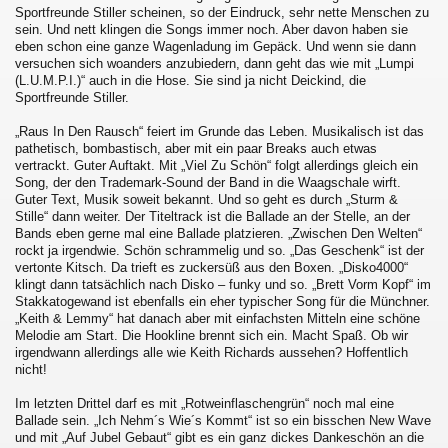
Sportfreunde Stiller scheinen, so der Eindruck, sehr nette Menschen zu
sein. Und nett klingen die Songs immer noch. Aber davon haben sie
eben schon eine ganze Wagenladung im Gepäck. Und wenn sie dann
versuchen sich woanders anzubiedern, dann geht das wie mit „Lumpi
(L.U.M.P.I.)“ auch in die Hose. Sie sind ja nicht Deickind, die
Sportfreunde Stiller.
„Raus In Den Rausch“ feiert im Grunde das Leben. Musikalisch ist das
pathetisch, bombastisch, aber mit ein paar Breaks auch etwas
vertrackt. Guter Auftakt. Mit „Viel Zu Schön“ folgt allerdings gleich ein
Song, der den Trademark-Sound der Band in die Waagschale wirft.
Guter Text, Musik soweit bekannt. Und so geht es durch „Sturm &
Stille“ dann weiter. Der Titeltrack ist die Ballade an der Stelle, an der
Bands eben gerne mal eine Ballade platzieren. „Zwischen Den Welten“
rockt ja irgendwie. Schön schrammelig und so. „Das Geschenk“ ist der
vertonte Kitsch. Da trieft es zuckersüß aus den Boxen. „Disko4000“
klingt dann tatsächlich nach Disko – funky und so. „Brett Vorm Kopf“ im
Stakkatogewand ist ebenfalls ein eher typischer Song für die Münchner.
„Keith & Lemmy“ hat danach aber mit einfachsten Mitteln eine schöne
Melodie am Start. Die Hookline brennt sich ein. Macht Spaß. Ob wir
irgendwann allerdings alle wie Keith Richards aussehen? Hoffentlich
nicht!
Im letzten Drittel darf es mit „Rotweinflaschengrün“ noch mal eine
Ballade sein. „Ich Nehm´s Wie´s Kommt“ ist so ein bisschen New Wave
und mit „Auf Jubel Gebaut“ gibt es ein ganz dickes Dankeschön an die