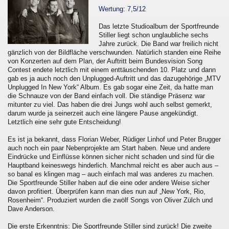
Wertung: 7,5/12
Das letzte Studioalbum der Sportfreunde
Stiller liegt schon unglaubliche sechs
Jahre zurück. Die Band war freilich nicht
gänzlich von der Bildfläche verschwunden. Natürlich standen eine Reihe
von Konzerten auf dem Plan, der Auftritt beim Bundesvision Song
Contest endete letztlich mit einem enttäuschenden 10. Platz und dann
gab es ja auch noch den Unplugged-Auftritt und das dazugehörige „MTV
Unplugged In New York“ Album. Es gab sogar eine Zeit, da hatte man
die Schnauze von der Band einfach voll. Die ständige Präsenz war
mitunter zu viel. Das haben die drei Jungs wohl auch selbst gemerkt,
darum wurde ja seinerzeit auch eine längere Pause angekündigt.
Letztlich eine sehr gute Entscheidung!
Es ist ja bekannt, dass Florian Weber, Rüdiger Linhof und Peter Brugger
auch noch ein paar Nebenprojekte am Start haben. Neue und andere
Eindrücke und Einflüsse können sicher nicht schaden und sind für die
Hauptband keineswegs hinderlich. Manchmal reicht es aber auch aus –
so banal es klingen mag – auch einfach mal was anderes zu machen.
Die Sportfreunde Stiller haben auf die eine oder andere Weise sicher
davon profitiert. Überprüfen kann man dies nun auf „New York, Rio,
Rosenheim“. Produziert wurden die zwölf Songs von Oliver Zülch und
Dave Anderson.
Die erste Erkenntnis: Die Sportfreunde Stiller sind zurück! Die zweite