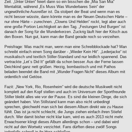
Zeit. „Unter Unten“ feiert dann so ein bisschen die „Mia San Mia“
Mentalität, während „Es Muss Was Wunderbares Sein“ der
ungewöhnliche Ausreißer ist. Da stolpert der Beat und wenn man es
nicht besser wüsste, dann könnte man es der Neuen Deutschen Härte –
nur ohne Härte – zurechnen. „Clowns Und Helden“ rockt, legt aber auch
eine große Portion Leichtigkeit an den Tag. „Festungen Und Burgen“ ist
danach der Song für die Wunderkerzen. Zuckrig läuft hier der Kitsch aus
den Boxen. Nun gut, kann man der Band gerade noch so verzeihen.
Preisfrage: Was macht man, wenn man eine Schreibblockade hat? Man
schreibt einfach einen Song darüber - „Wieder Kein Hit“. „Lederjacke“ ist
musikalisch und textlich Stiller-Standard und nur leidlich spannend. Das
vertrackte „Let´s Did It“ gefällt da schon besser. Aus der Ferne lassen
Deichkind ganz nett grüßen. Herzig, bombastisch und mit Pathos
beladen beendet die Band mit „Wunder Fragen Nicht“ dieses Album mit
ordentlich viel Getöse.
Fazit: „New York, Rio, Rosenheim“ wird die deutsche Musikwelt nicht
komplett auf den Kopf stellen und auch im Universum der Sportfreunde
Stiller bleibt alles wie vor der Pause. Es sind die kleinen Dinge, die sich
geändert haben. Von Stillstand kann man also nicht unbedingt
sprechen, gleichwohl man sich bei diesem Album direkt wie zu Hause
fühlt. Das ist ja nicht schlecht, die Jungs ziehen einfach ihren Stiefel
durch. Wer damit bisher nicht klar kam, wird es auch 2013 nicht mehr.
Erwachsener klingt dieses Album allerdings schon – und dabei wird
nicht auf den Wortwitz verzichtet. Fans dürften diese zwölf Songs
jedenfalls schnell in ihr Herz schließen.