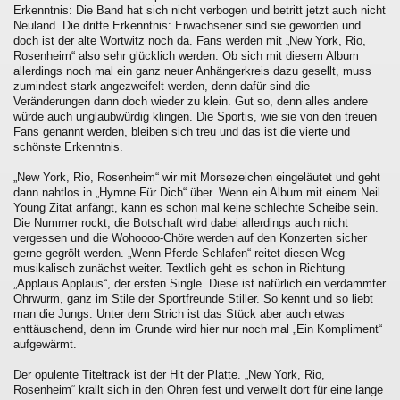
Erkenntnis: Die Band hat sich nicht verbogen und betritt jetzt auch nicht
Neuland. Die dritte Erkenntnis: Erwachsener sind sie geworden und
doch ist der alte Wortwitz noch da. Fans werden mit „New York, Rio,
Rosenheim“ also sehr glücklich werden. Ob sich mit diesem Album
allerdings noch mal ein ganz neuer Anhängerkreis dazu gesellt, muss
zumindest stark angezweifelt werden, denn dafür sind die
Veränderungen dann doch wieder zu klein. Gut so, denn alles andere
würde auch unglaubwürdig klingen. Die Sportis, wie sie von den treuen
Fans genannt werden, bleiben sich treu und das ist die vierte und
schönste Erkenntnis.
„New York, Rio, Rosenheim“ wir mit Morsezeichen eingeläutet und geht
dann nahtlos in „Hymne Für Dich“ über. Wenn ein Album mit einem Neil
Young Zitat anfängt, kann es schon mal keine schlechte Scheibe sein.
Die Nummer rockt, die Botschaft wird dabei allerdings auch nicht
vergessen und die Wohoooo-Chöre werden auf den Konzerten sicher
gerne gegrölt werden. „Wenn Pferde Schlafen“ reitet diesen Weg
musikalisch zunächst weiter. Textlich geht es schon in Richtung
„Applaus Applaus“, der ersten Single. Diese ist natürlich ein verdammter
Ohrwurm, ganz im Stile der Sportfreunde Stiller. So kennt und so liebt
man die Jungs. Unter dem Strich ist das Stück aber auch etwas
enttäuschend, denn im Grunde wird hier nur noch mal „Ein Kompliment“
aufgewärmt.
Der opulente Titeltrack ist der Hit der Platte. „New York, Rio,
Rosenheim“ krallt sich in den Ohren fest und verweilt dort für eine lange