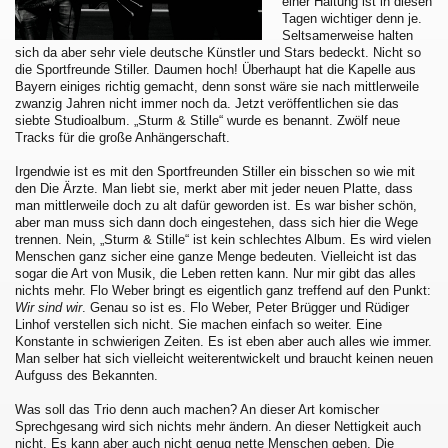
einer Haltung ist in diesen
Tagen wichtiger denn je.
Seltsamerweise halten
sich da aber sehr viele deutsche Künstler und Stars bedeckt. Nicht so
die Sportfreunde Stiller. Daumen hoch! Überhaupt hat die Kapelle aus
Bayern einiges richtig gemacht, denn sonst wäre sie nach mittlerweile
zwanzig Jahren nicht immer noch da. Jetzt veröffentlichen sie das
siebte Studioalbum. „Sturm & Stille“ wurde es benannt. Zwölf neue
Tracks für die große Anhängerschaft.
Irgendwie ist es mit den Sportfreunden Stiller ein bisschen so wie mit
den Die Ärzte. Man liebt sie, merkt aber mit jeder neuen Platte, dass
man mittlerweile doch zu alt dafür geworden ist. Es war bisher schön,
aber man muss sich dann doch eingestehen, dass sich hier die Wege
trennen. Nein, „Sturm & Stille“ ist kein schlechtes Album. Es wird vielen
Menschen ganz sicher eine ganze Menge bedeuten. Vielleicht ist das
sogar die Art von Musik, die Leben retten kann. Nur mir gibt das alles
nichts mehr. Flo Weber bringt es eigentlich ganz treffend auf den Punkt:
Wir sind wir
. Genau so ist es. Flo Weber, Peter Brügger und Rüdiger
Linhof verstellen sich nicht. Sie machen einfach so weiter. Eine
Konstante in schwierigen Zeiten. Es ist eben aber auch alles wie immer.
Man selber hat sich vielleicht weiterentwickelt und braucht keinen neuen
Aufguss des Bekannten.
Was soll das Trio denn auch machen? An dieser Art komischer
Sprechgesang wird sich nichts mehr ändern. An dieser Nettigkeit auch
nicht. Es kann aber auch nicht genug nette Menschen geben. Die