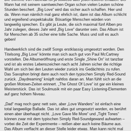
Mann hat mit seinem samtweichen Organ schon vielen Leuten schöne
Stunden beschert. „Big Love“ wird das sicher auch schaffen. Hier und
da. Wenn man nämlich mal ganz ehrlich ist, dann ist das Album schlicht
und ergreifend unspektakulär. Bösartige Menschen würden von
langweilig sprechen. Es gibt ja Leute, die sich maximal fünf Alben pro
Jahr zulegen, dieses Jahr wird „Big Love“ darunter sein. Das Album ist
für Menschen ab 35 sicher eine tolle Sache. Muss und soll es auch
geben!
Handwerklich sind die zwölf Songs erstklassig umgesetzt worden. Den
Titelsong „Big Love“ könnte man sich auch gut von Paul McCartney
vorstellen. Die Albumeröffnung und erste Single „Shine On“ ist tanzbar
und ist als erstes Lebenszeichen nach acht Jahren sicher die richtige
Wahl um sich bei den Leuten wieder zurück ins Gedächtnis zu rufen.
Das Saxophon bringt dann auch noch den typischen Simply Red-Sound
zurück. „Daydreaming“ knüpft nahtlos daran an. Man fühlt sich an die
großen Motown-Zeiten erinnert. „The Ghost Of Love“ ist gar ein kleines
Meisterstück. Das ist Soulmusik mit ein paar Easy Listening-Elementen
auf ganz hohem Niveau.
„Dad“ mag noch ganz nett sein, aber „Love Wanders“ ist einfach eine
total langweilige Ballade. Das ist alles gut umgesetzt worden, es berührt
einen aber überhaupt nicht. „Love Gave Me More“ und „Tight Tones“
können zwar mit dem typischen Simply Red-Soundgewand aufwarten –
vorbei die Zeit der Experimente – reißen aber auch keine Bäume aus.
Das Album verflacht an dieser Stelle leider etwas. Man kann nicht mal