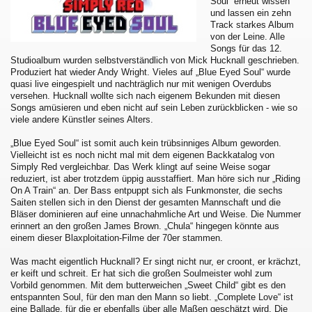
Soul“ erneut wissen
und lassen ein zehn
Track starkes Album
von der Leine. Alle
Songs für das 12.
Studioalbum wurden selbstverständlich von Mick Hucknall geschrieben.
Produziert hat wieder Andy Wright. Vieles auf „Blue Eyed Soul“ wurde
quasi live eingespielt und nachträglich nur mit wenigen Overdubs
versehen. Hucknall wollte sich nach eigenem Bekunden mit diesen
Songs amüsieren und eben nicht auf sein Leben zurückblicken - wie so
viele andere Künstler seines Alters.
„Blue Eyed Soul“ ist somit auch kein trübsinniges Album geworden.
Vielleicht ist es noch nicht mal mit dem eigenen Backkatalog von
Simply Red vergleichbar. Das Werk klingt auf seine Weise sogar
reduziert, ist aber trotzdem üppig ausstaffiert. Man höre sich nur „Riding
On A Train“ an. Der Bass entpuppt sich als Funkmonster, die sechs
Saiten stellen sich in den Dienst der gesamten Mannschaft und die
Bläser dominieren auf eine unnachahmliche Art und Weise. Die Nummer
erinnert an den großen James Brown. „Chula“ hingegen könnte aus
einem dieser Blaxploitation-Filme der 70er stammen.
Was macht eigentlich Hucknall? Er singt nicht nur, er croont, er krächzt,
er keift und schreit. Er hat sich die großen Soulmeister wohl zum
Vorbild genommen. Mit dem butterweichen „Sweet Child“ gibt es den
entspannten Soul, für den man den Mann so liebt. „Complete Love“ ist
eine Ballade, für die er ebenfalls über alle Maßen geschätzt wird. Die