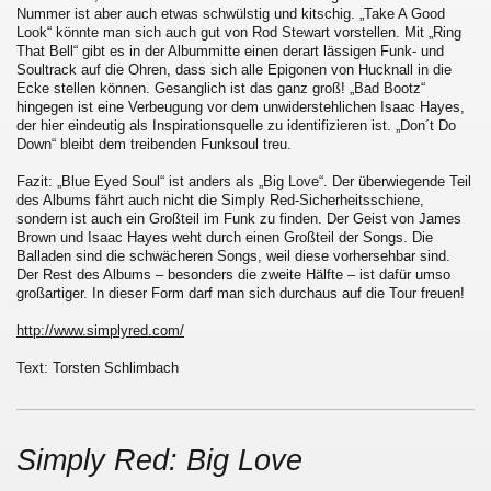
Nummer ist aber auch etwas schwülstig und kitschig. „Take A Good
Look“ könnte man sich auch gut von Rod Stewart vorstellen. Mit „Ring
That Bell“ gibt es in der Albummitte einen derart lässigen Funk- und
Soultrack auf die Ohren, dass sich alle Epigonen von Hucknall in die
Ecke stellen können. Gesanglich ist das ganz groß! „Bad Bootz“
hingegen ist eine Verbeugung vor dem unwiderstehlichen Isaac Hayes,
der hier eindeutig als Inspirationsquelle zu identifizieren ist. „Don´t Do
Down“ bleibt dem treibenden Funksoul treu.
Fazit: „Blue Eyed Soul“ ist anders als „Big Love“. Der überwiegende Teil
des Albums fährt auch nicht die Simply Red-Sicherheitsschiene,
sondern ist auch ein Großteil im Funk zu finden. Der Geist von James
Brown und Isaac Hayes weht durch einen Großteil der Songs. Die
Balladen sind die schwächeren Songs, weil diese vorhersehbar sind.
Der Rest des Albums – besonders die zweite Hälfte – ist dafür umso
großartiger. In dieser Form darf man sich durchaus auf die Tour freuen!
http://www.simplyred.com/
Text: Torsten Schlimbach
Simply Red: Big Love