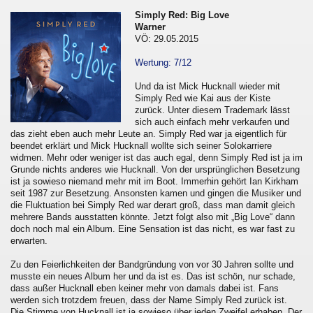
Simply Red: Big Love
Warner
VÖ: 29.05.2015
Wertung: 7/12
Und da ist Mick Hucknall wieder mit
Simply Red wie Kai aus der Kiste
zurück. Unter diesem Trademark lässt
sich auch einfach mehr verkaufen und
das zieht eben auch mehr Leute an. Simply Red war ja eigentlich für
beendet erklärt und Mick Hucknall wollte sich seiner Solokarriere
widmen. Mehr oder weniger ist das auch egal, denn Simply Red ist ja im
Grunde nichts anderes wie Hucknall. Von der ursprünglichen Besetzung
ist ja sowieso niemand mehr mit im Boot. Immerhin gehört Ian Kirkham
seit 1987 zur Besetzung. Ansonsten kamen und gingen die Musiker und
die Fluktuation bei Simply Red war derart groß, dass man damit gleich
mehrere Bands ausstatten könnte. Jetzt folgt also mit „Big Love“ dann
doch noch mal ein Album. Eine Sensation ist das nicht, es war fast zu
erwarten.
Zu den Feierlichkeiten der Bandgründung von vor 30 Jahren sollte und
musste ein neues Album her und da ist es. Das ist schön, nur schade,
dass außer Hucknall eben keiner mehr von damals dabei ist. Fans
werden sich trotzdem freuen, dass der Name Simply Red zurück ist.
Die Stimme von Hucknall ist ja sowieso über jeden Zweifel erhaben. Der