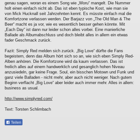
genau sagen, woran es einem Song wie „Woru“ mangelt. Die Nummer
holt einen einfach nicht ab. Das ist eben typische Kost, wie man sie
von Mick Hucknall seit Jahrzehnten kennt. Es müsste einfach mal die
Komfortzone verlassen werden. Der Barjazz von „The Old Man & The
Beer“ macht es ja vor, wie es wesentlich besser gehen könnte. Mit
„Each Day“ ist dann nur leider schon alles vorbei. Eine manierliche
Ballade als Albumabschluss und doch bleibt alles in allem ein etwas
fader Geschmack zurück.
Fazit: Simply Red melden sich zurück. „Big Love“ dürfte die Fans
begeistern, denn das Album hört sich so an, wie sich eben Simply Red-
Alben anhören. Die Komfortzone wird da kaum verlassen. Das ist
freilich alles auf einem handwerklich und gesanglich hohen Niveau
anzusiedeln, gar keine Frage. Soul, ein bisschen Motown und Funk und
ganz viele Balladen - nicht mehr, aber auch nicht weniger. Nach gutem
Beginn verflacht „Big Love“ aber leider auch immer mehr. Alles in allem:
business as usual.
http://www.simplyred.com/
Text: Torsten Schlimbach
Teilen