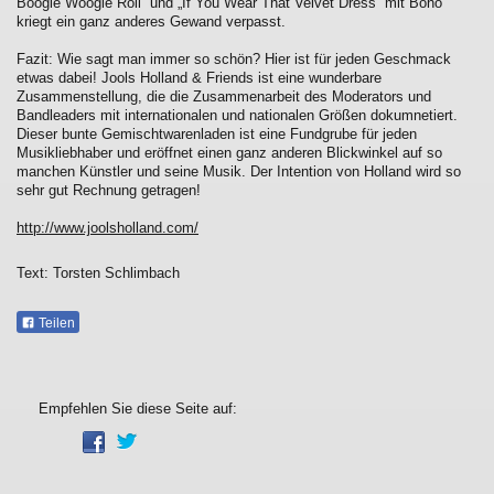
Boogie Woogie Roll“ und „If You Wear That Velvet Dress“ mit Bono
kriegt ein ganz anderes Gewand verpasst.
Fazit: Wie sagt man immer so schön? Hier ist für jeden Geschmack
etwas dabei! Jools Holland & Friends ist eine wunderbare
Zusammenstellung, die die Zusammenarbeit des Moderators und
Bandleaders mit internationalen und nationalen Größen dokumnetiert.
Dieser bunte Gemischtwarenladen ist eine Fundgrube für jeden
Musikliebhaber und eröffnet einen ganz anderen Blickwinkel auf so
manchen Künstler und seine Musik. Der Intention von Holland wird so
sehr gut Rechnung getragen!
http://www.joolsholland.com/
Text: Torsten Schlimbach
Teilen
Empfehlen Sie diese Seite auf: