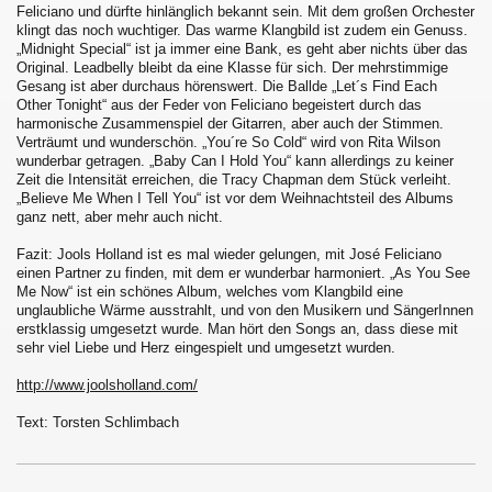
Feliciano und dürfte hinlänglich bekannt sein. Mit dem großen Orchester
klingt das noch wuchtiger. Das warme Klangbild ist zudem ein Genuss.
„Midnight Special“ ist ja immer eine Bank, es geht aber nichts über das
Original. Leadbelly bleibt da eine Klasse für sich. Der mehrstimmige
Gesang ist aber durchaus hörenswert. Die Ballde „Let´s Find Each
Other Tonight“ aus der Feder von Feliciano begeistert durch das
harmonische Zusammenspiel der Gitarren, aber auch der Stimmen.
Verträumt und wunderschön. „You´re So Cold“ wird von Rita Wilson
wunderbar getragen. „Baby Can I Hold You“ kann allerdings zu keiner
Zeit die Intensität erreichen, die Tracy Chapman dem Stück verleiht.
„Believe Me When I Tell You“ ist vor dem Weihnachtsteil des Albums
ganz nett, aber mehr auch nicht.
Fazit: Jools Holland ist es mal wieder gelungen, mit José Feliciano
einen Partner zu finden, mit dem er wunderbar harmoniert. „As You See
Me Now“ ist ein schönes Album, welches vom Klangbild eine
unglaubliche Wärme ausstrahlt, und von den Musikern und SängerInnen
erstklassig umgesetzt wurde. Man hört den Songs an, dass diese mit
sehr viel Liebe und Herz eingespielt und umgesetzt wurden.
http://www.joolsholland.com/
Text: Torsten Schlimbach