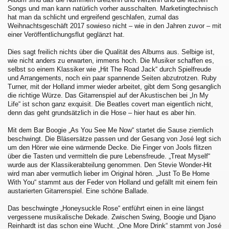
Songs und man kann natürlich vorher ausschalten. Marketingtechnisch
hat man da schlicht und ergreifend geschlafen, zumal das
Weihnachtsgeschäft 2017 sowieso nicht – wie in den Jahren zuvor – mit
einer Veröffentlichungsflut geglänzt hat.
Dies sagt freilich nichts über die Qualität des Albums aus. Selbige ist,
wie nicht anders zu erwarten, immens hoch. Die Musiker schaffen es,
selbst so einem Klassiker wie „Hit The Road Jack“ durch Spielfreude
und Arrangements, noch ein paar spannende Seiten abzutrotzen. Ruby
Turner, mit der Holland immer wieder arbeitet, gibt dem Song gesanglich
die richtige Würze. Das Gitarrenspiel auf der Akustischen bei „In My
Life“ ist schon ganz exquisit. Die Beatles covert man eigentlich nicht,
denn das geht grundsätzlich in die Hose – hier haut es aber hin.
Mit dem Bar Boogie „As You See Me Now“ startet die Sause ziemlich
beschwingt. Die Bläsersätze passen und der Gesang von José legt sich
um den Hörer wie eine wärmende Decke. Die Finger von Jools flitzen
über die Tasten und vermitteln die pure Lebensfreude. „Treat Myself“
wurde aus der Klassikerabteilung genommen. Den Stevie Wonder-Hit
wird man aber vermutlich lieber im Original hören. „Just To Be Home
With You“ stammt aus der Feder von Holland und gefällt mit einem fein
austarierten Gitarrenspiel. Eine schöne Ballade.
Das beschwingte „Honeysuckle Rose“ entführt einen in eine längst
vergessene musikalische Dekade. Zwischen Swing, Boogie und Djano
Reinhardt ist das schon eine Wucht. „One More Drink“ stammt von José