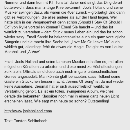
Nummer und dann kommt KT Tunstall daher und singt das Ding derart
butterweich, dass man zittrige Knie bekommt. Jools Holland und seine
Musiker swingen dazu, als wären die 40er zurück – großartig! Und dann
gibt es Verbindungen, die alles andere als auf der Hand liegen. Wer
hätte sich in der Vergangenheit denn schon „Should I Stay Of Should I
Go“ von Kylie vorstellen können? Eben! Sie haucht – und das ist
wörtlich zu verstehen – dem Stück neues Leben ein und das ist schon
wieder sexy. Emeli Sandé ist bekannterweise auch ein ganz vorzügliche
Sängerin und sie macht ihre Sache bei „Love Me Or Leave Me“ auch
wirklich gut, allerdings fehlt da etwas die Magie. Die gibt es von Louise
Marshall und „A Vow“.
Fazit: Jools Holland und seine famosen Musiker schaffen es, mit allen
möglichen Künstlern zu arbeiten und diese meist zu Höchstleistungen
zu kitzeln. Oftmals sind diese auch noch in ganz unterschiedlichen
Genres angesiedelt. Man könnte glatt behaupten, dass Holland seine
Gäste ein Stückchen besser macht. „Sirens Of Song“ ist da mal wieder
keine Ausnahme. Diesmal hat er sich ausschließlich weibliche
Verstärkung geholt. Es ist ein tolles, swingendes Album, welches
gerade die bekannten Klassiker noch mal in einem ganz neuen Licht
erscheinen lässt. Wie sagt man heute so schön? Outstanding!
http://www.joolsholland.com/
Text: Torsten Schlimbach