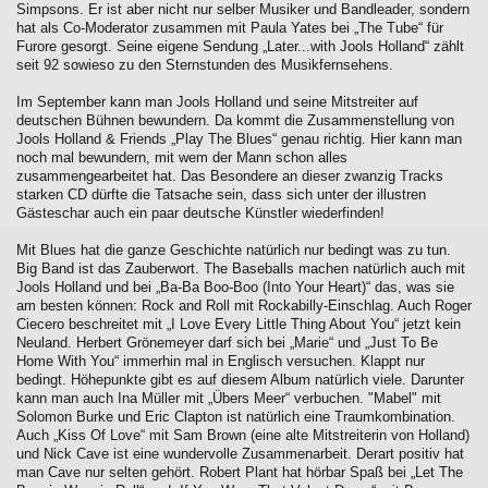
Simpsons. Er ist aber nicht nur selber Musiker und Bandleader, sondern
hat als Co-Moderator zusammen mit Paula Yates bei „The Tube“ für
Furore gesorgt. Seine eigene Sendung „Later...with Jools Holland“ zählt
seit 92 sowieso zu den Sternstunden des Musikfernsehens.
Im September kann man Jools Holland und seine Mitstreiter auf
deutschen Bühnen bewundern. Da kommt die Zusammenstellung von
Jools Holland & Friends „Play The Blues“ genau richtig. Hier kann man
noch mal bewundern, mit wem der Mann schon alles
zusammengearbeitet hat. Das Besondere an dieser zwanzig Tracks
starken CD dürfte die Tatsache sein, dass sich unter der illustren
Gästeschar auch ein paar deutsche Künstler wiederfinden!
Mit Blues hat die ganze Geschichte natürlich nur bedingt was zu tun.
Big Band ist das Zauberwort. The Baseballs machen natürlich auch mit
Jools Holland und bei „Ba-Ba Boo-Boo (Into Your Heart)“ das, was sie
am besten können: Rock and Roll mit Rockabilly-Einschlag. Auch Roger
Ciecero beschreitet mit „I Love Every Little Thing About You“ jetzt kein
Neuland. Herbert Grönemeyer darf sich bei „Marie“ und „Just To Be
Home With You“ immerhin mal in Englisch versuchen. Klappt nur
bedingt. Höhepunkte gibt es auf diesem Album natürlich viele. Darunter
kann man auch Ina Müller mit „Übers Meer“ verbuchen. "Mabel" mit
Solomon Burke und Eric Clapton ist natürlich eine Traumkombination.
Auch „Kiss Of Love“ mit Sam Brown (eine alte Mitstreiterin von Holland)
und Nick Cave ist eine wundervolle Zusammenarbeit. Derart positiv hat
man Cave nur selten gehört. Robert Plant hat hörbar Spaß bei „Let The