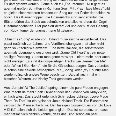
Es darf getanzt werden! Gerne auch zu „The Informer“. Nun geht es
aber mit großen Schritten in Richtung Soul. Mit „Pray Have Mercy“ gibt
es gleich einen weiteren brandneuen Song aus der Feder der beiden zu
hören. Das Klavier hoppelt, die Gitarrenlicks sind sehr effektiv, die
Bläser dürfen das Stück ausschmücken und alles wird von der Orgel
zusammengehalten. Hier passiert derart viel und doch ist der Gesang
von Ruby Turner der unumstrittene Mittelpunkt.
„Christmas Song“ wurde von Holland musikalische eingekleidet. Das
passt natürlich zur Jahres- und Veröffentlichungszeit, ist aber nicht
ganz so kitschig wie erwartet. Eine nette Ballade, die selbstredend
abermals überragend gesungen wird. „Same Old Heart“ ist ein netter
souliger Popsong, zu dem man gerne mitwippt – nicht mehr, aber auch
nicht weniger! Es sind die gospelartigen Tracks wie „Remember Me“
oder „When I Get Home“, die für die Gänsehaut sorgen. Das verbreitet
ja schon eine sakrale Atmosphäre. Mit „Boring“ oder „My Country Man“
werden gänzlich andere Wege beschritten. Da darf auch mal ein
bisschen Western und Honky Tonk genossen werden.
Aus „Jumpin´ At The Jubilee“ springt einem die pure Freude entgegen.
Was macht da mehr Spaß? Klavier oder der Gesang von Ruby? Ach,
einfach alles. Das steckt ordentlich Schmackes dahinter. „Love Made
Them Do That“ ist ein typischer Jools Holland-Track. Die Bläsersätze
vergisst der Mann einfach nie. Den lässigen Gospel-Blues von „To Love
A Child“ teilen sich die beiden gesanglich. Das ist so produziert, dass
man tatsächlich denken könnte, dass das Ding schon ein paar