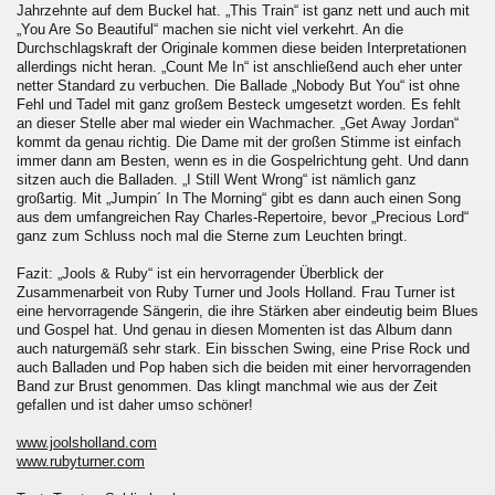
Jahrzehnte auf dem Buckel hat. „This Train“ ist ganz nett und auch mit
„You Are So Beautiful“ machen sie nicht viel verkehrt. An die
Durchschlagskraft der Originale kommen diese beiden Interpretationen
allerdings nicht heran. „Count Me In“ ist anschließend auch eher unter
netter Standard zu verbuchen. Die Ballade „Nobody But You“ ist ohne
Fehl und Tadel mit ganz großem Besteck umgesetzt worden. Es fehlt
an dieser Stelle aber mal wieder ein Wachmacher. „Get Away Jordan“
kommt da genau richtig. Die Dame mit der großen Stimme ist einfach
immer dann am Besten, wenn es in die Gospelrichtung geht. Und dann
sitzen auch die Balladen. „I Still Went Wrong“ ist nämlich ganz
großartig. Mit „Jumpin´ In The Morning“ gibt es dann auch einen Song
aus dem umfangreichen Ray Charles-Repertoire, bevor „Precious Lord“
ganz zum Schluss noch mal die Sterne zum Leuchten bringt.
Fazit: „Jools & Ruby“ ist ein hervorragender Überblick der
Zusammenarbeit von Ruby Turner und Jools Holland. Frau Turner ist
eine hervorragende Sängerin, die ihre Stärken aber eindeutig beim Blues
und Gospel hat. Und genau in diesen Momenten ist das Album dann
auch naturgemäß sehr stark. Ein bisschen Swing, eine Prise Rock und
auch Balladen und Pop haben sich die beiden mit einer hervorragenden
Band zur Brust genommen. Das klingt manchmal wie aus der Zeit
gefallen und ist daher umso schöner!
www.joolsholland.com
www.rubyturner.com