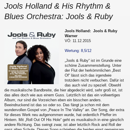
Jools Holland & His Rhythm &
Blues Orchestra: Jools & Ruby
Jools Holland: Jools & Ruby
Warner
VÖ: 11.12.2015
Wertung: 8,5/12
„Jools & Ruby“ ist im Grunde eine
schöne Zusammenstellung. Unter
der Flut der herkömmlichen „Best
Of“ lässt sich das irgendwie
trotzdem nicht verbuchen. Dafür ist
das auch viel zu speziell. Obwohl
die musikalische Bandbreite, die hier abgedeckt wird, sehr groß ist, ist
das alles doch wie aus einem Guss. Letztlich ist das ein vollwertiges
Album, nur sind die Vorzeichen eben ein bisschen anders.
Beeindruckend ist das so oder so. Das fängt ja schon mit dem
wundervollen Gospel von „Peace In The Valley“ an. Der Song, der extra
für dieses Werk neu aufgenommen wurde, hat ordentlich Pfeffer im
Hintern. Mit „Roll Out Of His Hole“ geht es musikalisch in eine gänzlich
andere Richtung. Das swingt zwar, ist aber letztlich Rock and Roll der
ganz alten Schule. Diesen Song schrieben die beiden einst gemeinsam.