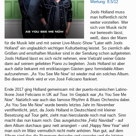
Wertung: 8,5/12
Jools Holland muss
man hoffentlich nicht
weiter vorstellen. Wer
sich von Musik nicht
nur berieseln lässt,
weiß, dass der Mann
für die Musik lebt und mit seiner Live-Music-Show "Later with Jools
Holland" ein unglaublich wichtigen Kulturbeitrag leistet. So ziemlich alle
Größen und ernsthaften Musiker sind in der Sendung schon aufgetreten.
Jools Holland lässt es sich nicht nehmen, eine Vielzahl seiner Gäste
dann auf seinem geliebten Piano zu begleiten. Jools Holland ist aber
auch dafür bekannt mit erstklassigen Gästen ganz formidable Alben
aufzunehmen. „As You See Me Now“ ist wieder mal ein solches Album.
Bei diesem Werk wird er von José Feliciano flankiert.
Ende 2017 ging Holland gemeinsam mit der puerto-ricanischen Latino-
Ikone José Feliciano in UK auf Tour. Im Gepäck war „As You See Me
Now“. Natürlich war auch das famose Rhythm & Blues Orchestra dabei.
„As You See Me Now“ wurde bereits letztes Jahr im November
veröffentlicht, jetzt, da Jools Holland in Deutschland mit kleiner
Besetzung auf Tour geht, zieht man hierzulande noch mal nach. Sinn
macht das nun kaum noch. Das ausgelutschte „Feliz Navidad“ - auf
dem Album durchaus ganz nett arrangiert – und „Happy New Year“ wird
man sich im März vermutlich nicht mehr anhören. Nun gut, auf dem
Album sind das die Nummern dreizehn und vierzehn und die letzten