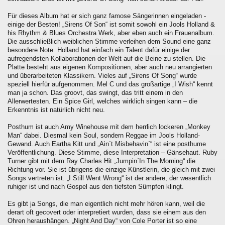
Für dieses Album hat er sich ganz famose Sängerinnen eingeladen -
einige der Besten! „Sirens Of Son“ ist somit sowohl ein Jools Holland &
his Rhythm & Blues Orchestra Werk, aber eben auch ein Frauenalbum.
Die ausschließlich weiblichen Stimme verleihen dem Sound eine ganz
besondere Note. Holland hat einfach ein Talent dafür einige der
aufregendsten Kollaborationen der Welt auf die Beine zu stellen. Die
Platte besteht aus eigenen Kompositionen, aber auch neu arrangierten
und überarbeiteten Klassikern. Vieles auf „Sirens Of Song“ wurde
speziell hierfür aufgenommen. Mel C und das großartige „I Wish“ kennt
man ja schon. Das groovt, das swingt, das tritt einem in den
Allerwertesten. Ein Spice Girl, welches wirklich singen kann – die
Erkenntnis ist natürlich nicht neu.
Posthum ist auch Amy Winehouse mit dem herrlich lockeren „Monkey
Man“ dabei. Diesmal kein Soul, sondern Reggae im Jools Holland-
Gewand. Auch Eartha Kitt und „Ain´t Misbehavin´“ ist eine posthume
Veröffentlichung. Diese Stimme, diese Interpretation – Gänsehaut. Ruby
Turner gibt mit dem Ray Charles Hit „Jumpin´In The Morning“ die
Richtung vor. Sie ist übrigens die einzige Künstlerin, die gleich mit zwei
Songs vertreten ist. „I Still Went Wrong“ ist der andere, der wesentlich
ruhiger ist und nach Gospel aus den tiefsten Sümpfen klingt.
Es gibt ja Songs, die man eigentlich nicht mehr hören kann, weil die
derart oft gecovert oder interpretiert wurden, dass sie einem aus den
Ohren heraushängen. „Night And Day“ von Cole Porter ist so eine