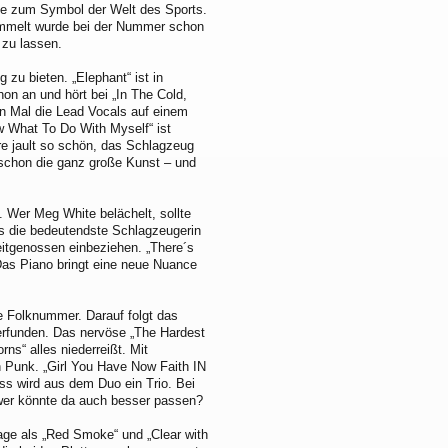
rde zum Symbol der Welt des Sports.
ummelt wurde bei der Nummer schon
 zu lassen.
 zu bieten. „Elephant“ ist in
hon an und hört bei „In The Cold,
en Mal die Lead Vocals auf einem
w What To Do With Myself“ ist
re jault so schön, das Schlagzeug
 schon die ganz große Kunst – und
 Wer Meg White belächelt, sollte
 es die bedeutendste Schlagzeugerin
eitgenossen einbeziehen. „There´s
Das Piano bringt eine neue Nuance
ge Folknummer. Darauf folgt das
 erfunden. Das nervöse „The Hardest
rns“ alles niederreißt. Mit
n Punk. „Girl You Have Now Faith IN
ss wird aus dem Duo ein Trio. Bei
- wer könnte da auch besser passen?
flage als „Red Smoke“ und „Clear with