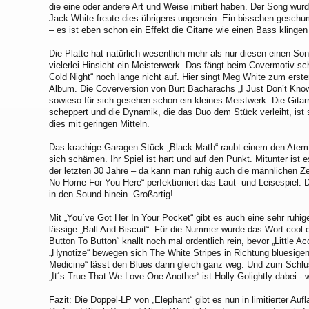
die eine oder andere Art und Weise imitiert haben. Der Song wu
Jack White freute dies übrigens ungemein. Ein bisschen gesch
– es ist eben schon ein Effekt die Gitarre wie einen Bass klingen
Die Platte hat natürlich wesentlich mehr als nur diesen einen Song
vielerlei Hinsicht ein Meisterwerk. Das fängt beim Covermotiv sc
Cold Night“ noch lange nicht auf. Hier singt Meg White zum erst
Album. Die Coverversion von Burt Bacharachs „I Just Don’t Kno
sowieso für sich gesehen schon ein kleines Meistwerk. Die Gitar
scheppert und die Dynamik, die das Duo dem Stück verleiht, ist
dies mit geringen Mitteln.
Das krachige Garagen-Stück „Black Math“ raubt einem den Atem.
sich schämen. Ihr Spiel ist hart und auf den Punkt. Mitunter ist
der letzten 30 Jahre – da kann man ruhig auch die männlichen Z
No Home For You Here“ perfektioniert das Laut- und Leisespiel. 
in den Sound hinein. Großartig!
Mit „You´ve Got Her In Your Pocket“ gibt es auch eine sehr ruhi
lässige „Ball And Biscuit“. Für die Nummer wurde das Wort cool
Button To Button“ knallt noch mal ordentlich rein, bevor „Little Aco
„Hynotize“ bewegen sich The White Stripes in Richtung bluesige
Medicine“ lässt den Blues dann gleich ganz weg. Und zum Schlu
„It´s True That We Love One Another“ ist Holly Golightly dabei 
Fazit: Die Doppel-LP von „Elephant“ gibt es nun in limitierter Au