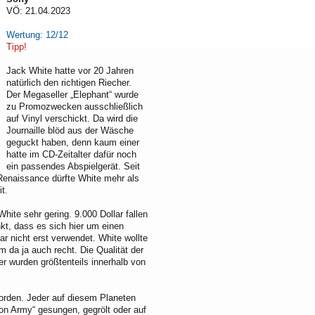
VÖ: 21.04.2023
Wertung: 12/12
Tipp!
Jack White hatte vor 20 Jahren
natürlich den richtigen Riecher.
Der Megaseller „Elephant“ wurde
zu Promozwecken ausschließlich
auf Vinyl verschickt. Da wird die
Journaille blöd aus der Wäsche
geguckt haben, denn kaum einer
hatte im CD-Zeitalter dafür noch
ein passendes Abspielgerät. Seit
e Renaissance dürfte White mehr als
t.
ite sehr gering. 9.000 Dollar fallen
t, dass es sich hier um einen
r nicht erst verwendet. White wollte
m da ja auch recht. Die Qualität der
er wurden größtenteils innerhalb von
orden. Jeder auf diesem Planeten
on Army“ gesungen, gegrölt oder auf