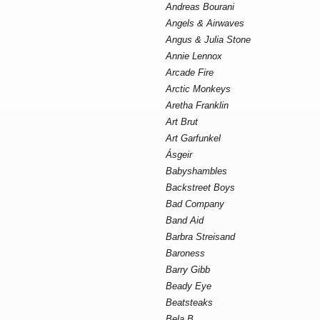
Andreas Bourani
Angels & Airwaves
Angus & Julia Stone
Annie Lennox
Arcade Fire
Arctic Monkeys
Aretha Franklin
Art Brut
Art Garfunkel
Ásgeir
Babyshambles
Backstreet Boys
Bad Company
Band Aid
Barbra Streisand
Baroness
Barry Gibb
Beady Eye
Beatsteaks
Bela B