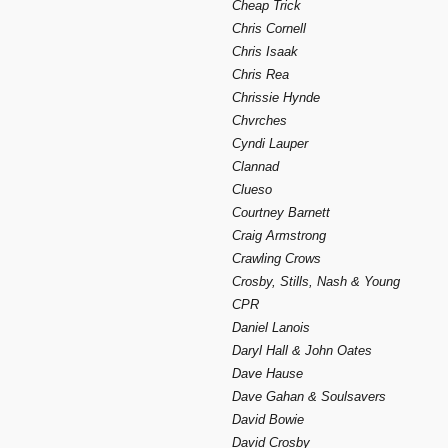
Cheap Trick
Chris Cornell
Chris Isaak
Chris Rea
Chrissie Hynde
Chvrches
Cyndi Lauper
Clannad
Clueso
Courtney Barnett
Craig Armstrong
Crawling Crows
Crosby, Stills, Nash & Young
CPR
Daniel Lanois
Daryl Hall & John Oates
Dave Hause
Dave Gahan & Soulsavers
David Bowie
David Crosby