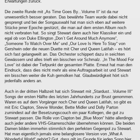
Erwartungen zurück.
Die zweite Runde mit „As Time Goes By...Volume II“ ist da nur
unwesentlich besser geraten. Das bewährte Team wurde dabei nicht
gesprengt und bei der Songauswahl hat man sich eben auf weitere
Stücke jener Epoche gestürzt, die man auf dem ersten Album noch
nicht verbraten hat. So singt Stewart dann auch hier Klassiker ein und
egal ob von Duke Ellington „Don´t Get Around Much Anymore“,
„Someone To Watch Over Me“ und „Our Love Is Here To Stay“ von
Gershwin oder die neuen Duette mit Cher und Queen Latifah – es hört
sich fast gelangweilt an. Das Orchester schippert dazu in seichten
Gewässern und alles trieft ein bisschen vor Schmalz. „In The Mood For
Love“ ist dabei der Tiefpunkt der gesamten Platte. Erneut hat man den
Eindruck, dass dies nicht mehr als eine Auftragsarbeit ist und Stewart
ein bisschen weiter die Kuh gemolken hat. Glaubwürdigkeit hört sich
jedenfalls anders an.
Auch in der dritten Halbzeit hat sich Stewart mit „Stardust...Volume III“
Songs der ersten Hälfte des letzten Jahrhunderts zur Brust genommen.
Waren es auf dem Vorgänger noch Cher und Queen Latifah, so gibt es
mit Eric Clapton, Stevie Wonder, Bette Midler und Dolly Parton
zumindest auf der Besetzungscouch ein paar Kollegen, die gut zu
Stewart passen. Die Rolle von Clapton bei „Blue Moon“ hätte allerdings
auch jeder andere VHS-Gitarrenschüler übernehmen können. Die beiden
Damen bilden immerhin stimmlich den perfekten Gegenpol zu Stewart.
Hat man eigentlich jemals eine belanglosere Version von „What A
Wonderful World“ gehört? Gut, dass gilt im Grunde für jeden Song hier,