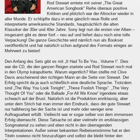
Rod Stewart erntete mit seiner „The Great
American Songbook“ Reihe überaus positive
Kritiken und plötzlich war der Altrocker wieder in
aller Munde. Er schlüpfte dazu in eine gänzlich neue Rolle und
interpretierte amerikanische Standards, hauptsächlich die alten
Klassiker der 30er und 40er Jahre. Sony legt nun die ersten vier Alben –
insgesamt gibt es derer fünf – neu auf und liefert dazu noch eine tolle
Verpackung! Die ganze Geschichte wird nämlich nun als Bookset
veröffentlicht und hat natürlich schon aufgrund des Formats einiges an
Mehrwert zu bieten!
Den Anfang des Sets gibt es mit „It Had To Be You...Volume I“. Dies
war die CD, die den ganzen Reigen startete und Rod Stewart noch mal
in den Olymp katapultierte. Warum eigentlich? Man stellte mit Clive
Davis anscheinend den richtigen Mann an die Seite von Stewart. Der
Erfolg spricht da ja auch schließlich eine deutliche Sprache. Trotzdem
sind „The Way You Look Tonight“; „These Foolish Things“. „The Very
Thought Of You“ oder die Ballade „For All We Know“ irgendwie etwas
schwach auf der Brust. Natürlich ist die Produktion erstklassig, aber
unter dem Strich hat man immer den Eindruck, dass der gute Stewart
nur halbherzig bei der Sache ist und mehr oder weniger eine
Auftragsarbeit erfüllt. Vielleicht war er sogar selber von dem immensen
Erfolg überrascht. Diese Tatsache ist aber vielmehr im erstklassigen
Songmaterial zu sehen und eben nicht in den überragenden
Interpretationen. Außer seiner bekannten Reibeisenstimme hat er den
Titeln sowieso nicht hinzuzufügen und selbst die bleibt hinter den