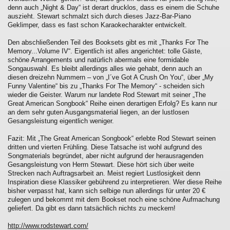
denn auch „Night & Day“ ist derart drucklos, dass es einem die Schuhe
auszieht. Stewart schmalzt sich durch dieses Jazz-Bar-Piano
Geklimper, dass es fast schon Karaokecharakter entwickelt.
Den abschließenden Teil des Booksets gibt es mit „Thanks For The
Memory...Volume IV“. Eigentlich ist alles angerichtet: tolle Gäste,
schöne Arrangements und natürlich abermals eine formidable
Songauswahl. Es bleibt allerdings alles wie gehabt, denn auch an
diesen dreizehn Nummern – von „I´ve Got A Crush On You“, über „My
Funny Valentine“ bis zu „Thanks For The Memory“ - scheiden sich
wieder die Geister. Warum nur landete Rod Stewart mit seiner „The
Great American Songbook“ Reihe einen derartigen Erfolg? Es kann nur
an dem sehr guten Ausgangsmaterial liegen, an der lustlosen
Gesangsleistung eigentlich weniger.
Fazit: Mit „The Great American Songbook“ erlebte Rod Stewart seinen
dritten und vierten Frühling. Diese Tatsache ist wohl aufgrund des
Songmaterials begründet, aber nicht aufgrund der herausragenden
Gesangsleistung von Herrn Stewart. Diese hört sich über weite
Strecken nach Auftragsarbeit an. Meist regiert Lustlosigkeit denn
Inspiration diese Klassiker gebührend zu interpretieren. Wer diese Reihe
bisher verpasst hat, kann sich selbige nun allerdings für unter 20 €
zulegen und bekommt mit dem Bookset noch eine schöne Aufmachung
geliefert. Da gibt es dann tatsächlich nichts zu meckern!
http://www.rodstewart.com/