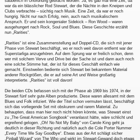
säuberlich in Unordnung gebracht worden. Ja, es gab mal eine Zeit, da
war da ein blässlicher Rod Stewart, der die Nächte in den Kneipen und
Clubs verbrachte – süchtig nach Musik. Eine Zeit, da war er noch
hungrig. Nicht nur nach Erfolg, nein, auch nach musikalischem
Anspruch. Er und sein kongenialer Sidekick – Ron Wood – waren
ausgehungert nach Rock, Soul und Blues. Diese Geschichte erzählt
nun „Rarities“.
„Rarities“ ist eine Zusammenstellung auf Doppel-CD, die sich mit jener
Phase von Stewart beschäftigt, wo er noch weit davon entfernt war der
Superstarliga anzugehören. Auf dem Sprung war er freilich schon, denn
wer mit solchem Verve und Drive bei der Sache ist und dann auch noch
eine solche Stimme hat, der ist für dieses Geschäft einfach wie
gemacht. Einstweilen bediente sich Stewart bei bekanntem Material
anderer Rockgrößen, die er auf seine Art und Weise großartig
interpretierte. „Rarities“ ist voll davon!
Die beiden CDs befassen sich mit der Phase ab 1969 bis 1974, in der
Stewart fünf sehr gute Alben produzierte. Diese waren allesamt mit dem
Blues und Folk infiziert. Wie der Titel schon vermuten lässt, beschäftigt
sich das vorliegende Set mit obskurem und rarem Material. Zu
behaupten, dass man hier noch nicht hören könnte, was Stewart einst
zu „The Great American Songbook“ veranlasst hätte, wäre schlicht und
ergreifend gelogen. „Oh! No Not My Baby“ von Carole King geht ja
deutlich in dieser Richtung und natürlich auch die Cole Porter Nummer
„Every Time We Say Goodbye“. Etwas aus der Art schlägt sicher
„Pinball Wizard“ von The Who und wirkt im Stewart-Gewand doch etwas