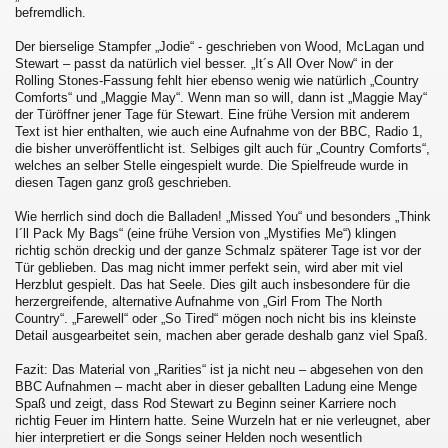
befremdlich.
Der bierselige Stampfer „Jodie“ - geschrieben von Wood, McLagan und
Stewart – passt da natürlich viel besser. „It´s All Over Now“ in der
Rolling Stones-Fassung fehlt hier ebenso wenig wie natürlich „Country
Comforts“ und „Maggie May“. Wenn man so will, dann ist „Maggie May“
der Türöffner jener Tage für Stewart. Eine frühe Version mit anderem
Text ist hier enthalten, wie auch eine Aufnahme von der BBC, Radio 1,
die bisher unveröffentlicht ist. Selbiges gilt auch für „Country Comforts“,
welches an selber Stelle eingespielt wurde. Die Spielfreude wurde in
diesen Tagen ganz groß geschrieben.
Wie herrlich sind doch die Balladen! „Missed You“ und besonders „Think
I´ll Pack My Bags“ (eine frühe Version von „Mystifies Me“) klingen
richtig schön dreckig und der ganze Schmalz späterer Tage ist vor der
Tür geblieben. Das mag nicht immer perfekt sein, wird aber mit viel
Herzblut gespielt. Das hat Seele. Dies gilt auch insbesondere für die
herzergreifende, alternative Aufnahme von „Girl From The North
Country“. „Farewell“ oder „So Tired“ mögen noch nicht bis ins kleinste
Detail ausgearbeitet sein, machen aber gerade deshalb ganz viel Spaß.
Fazit: Das Material von „Rarities“ ist ja nicht neu – abgesehen von den
BBC Aufnahmen – macht aber in dieser geballten Ladung eine Menge
Spaß und zeigt, dass Rod Stewart zu Beginn seiner Karriere noch
richtig Feuer im Hintern hatte. Seine Wurzeln hat er nie verleugnet, aber
hier interpretiert er die Songs seiner Helden noch wesentlich