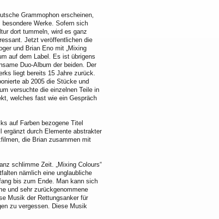
Deutsche Grammophon erscheinen,
 besondere Werke. Sofern sich
ltur dort tummeln, wird es ganz
ressant. Jetzt veröffentlichen die
oger und Brian Eno mit „Mixing
um auf dem Label. Es ist übrigens
insame Duo-Album der beiden. Der
ks liegt bereits 15 Jahre zurück.
nierte ab 2005 die Stücke und
um versuchte die einzelnen Teile in
ekt, welches fast wie ein Gespräch
cks auf Farben bezogene Titel
l ergänzt durch Elemente abstrakter
filmen, die Brian zusammen mit
anz schlimme Zeit. „Mixing Colours“
falten nämlich eine unglaubliche
Anfang bis zum Ende. Man kann sich
ntime und sehr zurückgenommene
ese Musik der Rettungsanker für
rgen zu vergessen. Diese Musik