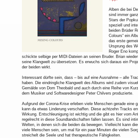
Alben die bei 
sind immer ganz
Stars der Popku
speziell und inte
beiden Brüder R
Colours“ ein Alb
das erste geme
Ursprung des Wer
Roger Eno kompo
schickte selbige per MIDI-Dateien an seinen Bruder. Brian wieder
seine Klangwelt zu übersetzen. Es erwuchs sich daraus ein Proj
der beiden wirkt.
Interessant dürfte sein, dass – bis auf eine Ausnahme – alle Tra
haben. Die eindringliche Klangwelt des Albums wird zudem visuel
Gemälde von Dom Theobald und auch durch eine Reihe von Kurz
dem Musiker und Softwaredesigner Peter Chilvers produzierte.
Aufgrund der Corona-Krise erleben viele Menschen gerade eine g
kann da etwas Linderung verschaffen. Diese achtzehn Tracks ent
Wirkung. Entschleunigung ist wichtig und die gibt es hier vom 
regelrecht in diese Soundlandschaften fallen lassen. Es sind i
Welten, in denen sich die beiden da bewegen. Vielleicht kann di
viele Menschen sein, um mal für ein paar Minuten die vielen So
streichelt die Seele und hat therapeutische Fähigkeiten.