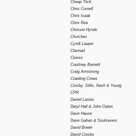
Cheap Trick
Chris Cornell
Chris Isaak
Chris Rea
Chrissie Hynde
Chvrches
Cyndi Lauper
Clannad
Clueso
Courtney Barnett
Craig Armstrong
Crawling Crows
Crosby, Stills, Nash & Young
CPR
Daniel Lanois
Daryl Hall & John Oates
Dave Hause
Dave Gahan & Soulsavers
David Bowie
David Crosby