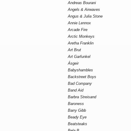
Andreas Bourani
Angels & Airwaves
Angus & Julia Stone
Annie Lennox
Arcade Fire
Arctic Monkeys
Aretha Franklin
Art Brut
Art Garfunkel
Ásgeir
Babyshambles
Backstreet Boys
Bad Company
Band Aid
Barbra Streisand
Baroness
Barry Gibb
Beady Eye
Beatsteaks
Bela B