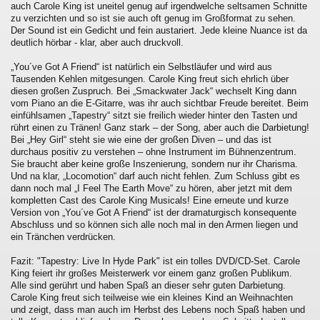
auch Carole King ist uneitel genug auf irgendwelche seltsamen Schnitte
zu verzichten und so ist sie auch oft genug im Großformat zu sehen.
Der Sound ist ein Gedicht und fein austariert. Jede kleine Nuance ist da
deutlich hörbar - klar, aber auch druckvoll.
„You´ve Got A Friend“ ist natürlich ein Selbstläufer und wird aus
Tausenden Kehlen mitgesungen. Carole King freut sich ehrlich über
diesen großen Zuspruch. Bei „Smackwater Jack“ wechselt King dann
vom Piano an die E-Gitarre, was ihr auch sichtbar Freude bereitet. Beim
einfühlsamen „Tapestry“ sitzt sie freilich wieder hinter den Tasten und
rührt einen zu Tränen! Ganz stark – der Song, aber auch die Darbietung!
Bei „Hey Girl“ steht sie wie eine der großen Diven – und das ist
durchaus positiv zu verstehen – ohne Instrument im Bühnenzentrum.
Sie braucht aber keine große Inszenierung, sondern nur ihr Charisma.
Und na klar, „Locomotion“ darf auch nicht fehlen. Zum Schluss gibt es
dann noch mal „I Feel The Earth Move“ zu hören, aber jetzt mit dem
kompletten Cast des Carole King Musicals! Eine erneute und kurze
Version von „You´ve Got A Friend“ ist der dramaturgisch konsequente
Abschluss und so können sich alle noch mal in den Armen liegen und
ein Tränchen verdrücken.
Fazit: "Tapestry: Live In Hyde Park" ist ein tolles DVD/CD-Set. Carole
King feiert ihr großes Meisterwerk vor einem ganz großen Publikum.
Alle sind gerührt und haben Spaß an dieser sehr guten Darbietung.
Carole King freut sich teilweise wie ein kleines Kind an Weihnachten
und zeigt, dass man auch im Herbst des Lebens noch Spaß haben und