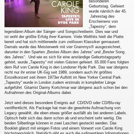
besonderen
Geburtstag. Gefeiert
wurde nämlich der 45.
Jahrestag des
Erscheinens von
„Tapestry“, dem
legendären Album der Sänger- und Songschreiberin. Dies war und
ist wohl der größte Erfolg ihrer Karriere. Viele Welthits hielt die Platte
bereit und hat sich mittlerweile zum zeitlosen Klassiker gemausert.
Damals wurde das Meisterwerk mit vier Grammys® ausgezeichnet,
darunter in den Sparten „Bestes Album des Jahres“ und „Bester Song
des Jahres“. Und wie es sich für eine anständige Geburtstagsparty
gehört, wurde „Tapestry“ mit vielen Gästen gefeiert. 65.000 Fans folgten
dem Ruf von Carole King in den Londoner Hyde Park. Das war übrigens
nicht nur ihr erster UK-Gig seit 1989, sondern auch ihr größtes
Einzelkonzert seit ihrem 1973er Auftritt im New Yorker Central Park.
„Tapestry“ wurde in London zudem erstmals in kompletter Länge
aufgeführt. Gitarrist Danny Kortchmar war übrigens auch schon bei den
Aufnahmen des Original-Albums dabei.
Jetzt wird dieses besondere Ereignis auf CD/DVD oder CD/Blu-ray
veröffentlicht. Als Package hat man die gewohnte Aufmachung von
Legacy gewählt, die eben etwas größer ausfällt als bei anderen Labels.
Optisch hebt sich das dann schon ab und erscheint sehr wertig. Die
beiden Silberlinge können in zwei Laschen gesteckt werden. Das
Booklet glänzt mit einigen Fotos und einem Vorwort von Carole King
höchstpersönlich. Natürlich gibt es auch die rudimentären Informationen