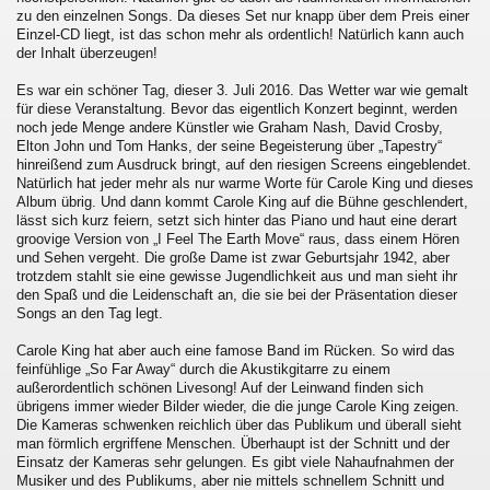
zu den einzelnen Songs. Da dieses Set nur knapp über dem Preis einer
Einzel-CD liegt, ist das schon mehr als ordentlich! Natürlich kann auch
der Inhalt überzeugen!
Es war ein schöner Tag, dieser 3. Juli 2016. Das Wetter war wie gemalt
für diese Veranstaltung. Bevor das eigentlich Konzert beginnt, werden
noch jede Menge andere Künstler wie Graham Nash, David Crosby,
Elton John und Tom Hanks, der seine Begeisterung über „Tapestry“
hinreißend zum Ausdruck bringt, auf den riesigen Screens eingeblendet.
Natürlich hat jeder mehr als nur warme Worte für Carole King und dieses
Album übrig. Und dann kommt Carole King auf die Bühne geschlendert,
lässt sich kurz feiern, setzt sich hinter das Piano und haut eine derart
groovige Version von „I Feel The Earth Move“ raus, dass einem Hören
und Sehen vergeht. Die große Dame ist zwar Geburtsjahr 1942, aber
trotzdem stahlt sie eine gewisse Jugendlichkeit aus und man sieht ihr
den Spaß und die Leidenschaft an, die sie bei der Präsentation dieser
Songs an den Tag legt.
Carole King hat aber auch eine famose Band im Rücken. So wird das
feinfühlige „So Far Away“ durch die Akustikgitarre zu einem
außerordentlich schönen Livesong! Auf der Leinwand finden sich
übrigens immer wieder Bilder wieder, die die junge Carole King zeigen.
Die Kameras schwenken reichlich über das Publikum und überall sieht
man förmlich ergriffene Menschen. Überhaupt ist der Schnitt und der
Einsatz der Kameras sehr gelungen. Es gibt viele Nahaufnahmen der
Musiker und des Publikums, aber nie mittels schnellem Schnitt und