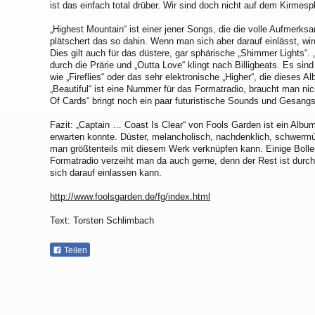
ist das einfach total drüber. Wir sind doch nicht auf dem Kirmesp
„Highest Mountain“ ist einer jener Songs, die die volle Aufmerk
plätschert das so dahin. Wenn man sich aber darauf einlässt, wir
Dies gilt auch für das düstere, gar sphärische „Shimmer Lights“.
durch die Prärie und „Outta Love“ klingt nach Billigbeats. Es si
wie „Fireflies“ oder das sehr elektronische „Higher“, die dieses 
„Beautiful“ ist eine Nummer für das Formatradio, braucht man nic
Of Cards“ bringt noch ein paar futuristische Sounds und Gesang
Fazit: „Captain … Coast Is Clear“ von Fools Garden ist ein Albu
erwarten konnte. Düster, melancholisch, nachdenklich, schwermüt
man größtenteils mit diesem Werk verknüpfen kann. Einige Boll
Formatradio verzeiht man da auch gerne, denn der Rest ist dur
sich darauf einlassen kann.
http://www.foolsgarden.de/fg/index.html
Text: Torsten Schlimbach
Teilen