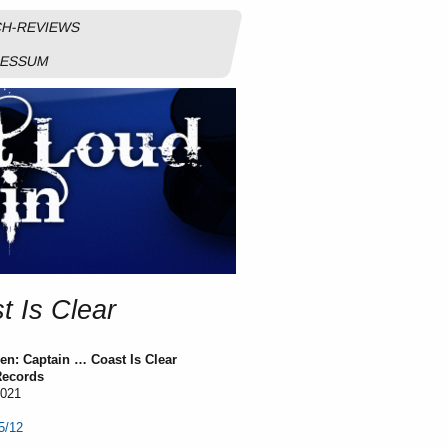
H-REVIEWS
RESSUM
 Is Clear
en: Captain … Coast Is Clear
Records
2021
5/12