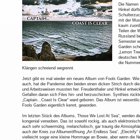
Die Namen P
Hinkel dürft
Schulterzuc
mit der Mus
kaum zuordn
Teilen der 
Russland be
Semester w
Garden sch
„Lemon Tree
deutsches K
die Nummer
Klängen schreiend wegrennt.
Jetzt gibt es mal wieder ein neues Album von Fools Garden. Wie 
auch, hat die Pandemie den beiden einen dicken Strich durch 
und Arbeitsweisen mussten her. Freudenthaler und Hinkel entwic
Gefallen daran sich Files hin- und herzuschicken. Synthies rüc
„Captain…Coast Is Clear“ ward geboren. Das Album ist wesentlic
Fools Garden eigentlich kennt, geworden.
Im letzten Stück des Albums, Those We Lost At Sea“, werden di
kongenial verwoben. Das ist sowohl rockig, als auch elektronisch
auch sehr schwermütig, melancholisch, gar traurig die Atmosphäre
auch der Kreis zur Albumeröffnung „An Endless Sea“. „Electrify“
vielleicht sogar eine kleine Hommage an Bowie, aber wenn die N