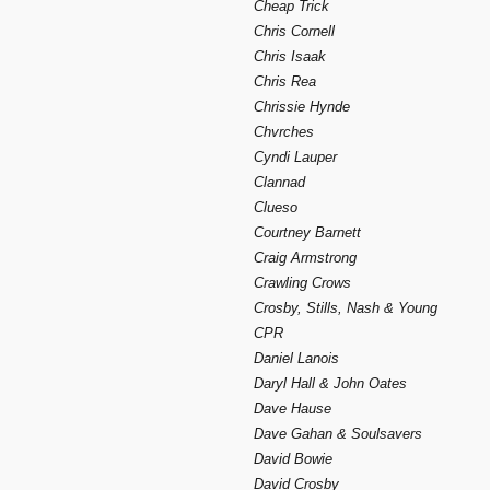
Cheap Trick
Chris Cornell
Chris Isaak
Chris Rea
Chrissie Hynde
Chvrches
Cyndi Lauper
Clannad
Clueso
Courtney Barnett
Craig Armstrong
Crawling Crows
Crosby, Stills, Nash & Young
CPR
Daniel Lanois
Daryl Hall & John Oates
Dave Hause
Dave Gahan & Soulsavers
David Bowie
David Crosby