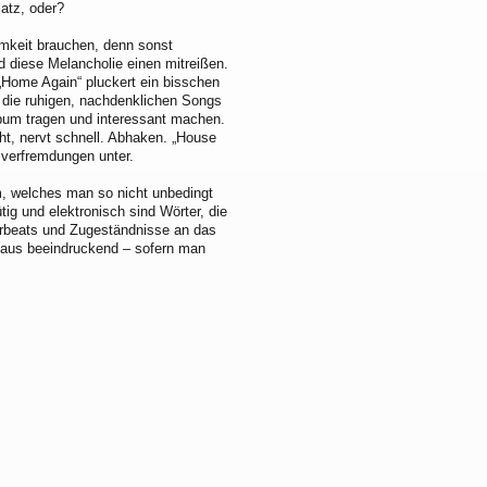
latz, oder?
samkeit brauchen, denn sonst
d diese Melancholie einen mitreißen.
 „Home Again“ pluckert ein bisschen
nd die ruhigen, nachdenklichen Songs
Album tragen und interessant machen.
ht, nervt schnell. Abhaken. „House
sverfremdungen unter.
m, welches man so nicht unbedingt
ig und elektronisch sind Wörter, die
erbeats und Zugeständnisse an das
chaus beeindruckend – sofern man