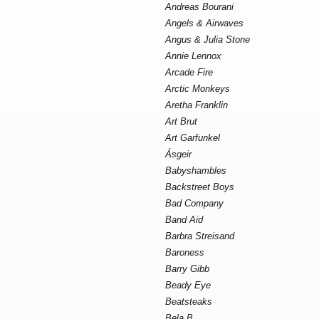
Andreas Bourani
Angels & Airwaves
Angus & Julia Stone
Annie Lennox
Arcade Fire
Arctic Monkeys
Aretha Franklin
Art Brut
Art Garfunkel
Ásgeir
Babyshambles
Backstreet Boys
Bad Company
Band Aid
Barbra Streisand
Baroness
Barry Gibb
Beady Eye
Beatsteaks
Bela B