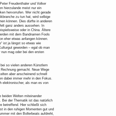
eter Freudenthaler und Volker
en hierzulande meist nur ein
ken hervorrufen. Wer nicht gerade
ikbranche zu tun hat, wird selbige
en können. Dies dürfte in anderen
Welt ganz anders aussehen. In
ispielsweise oder in China. Ältere
erden mit dem Bandnamen Fools
on eher etwas anfangen können.
“ ist ja längst so etwas wie
ulturgut geworden – egal ob man
 nun mag oder bei den ersten
bei so vielen anderen Künstlern
die Rechnung gemacht. Neue Wege
kelten aber anscheinend schnell
kten dabei immer mehr in den Fokus.
h elektronischer, als man es von
e beiden Welten miteinander
. Bei der Thematik ist das natürlich
 betreffend. Hier schließt sich
 ist in den ruhigen Momenten gut und
ummer mit den Bollerbeats aufdreht,