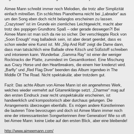
Aimee Mann schreibt immer noch Melodien, die trotz aller Simplizität
einfach mitreißen. Ein schlichtes Pianothema reicht bei „Labrador“ aus
um den Song eben doch nicht belanglos erscheinen zu lassen.
„Crazytown“ ist im Grunde ein ziemliches Leichtgewicht, macht aber
trotz des poppigen Grundtons Spaß – oder gerade deswegen?! Bei
Aimee Mann ist man sich da nie so sicher. Der verschleppte Rock von
„Soon Enough“ mag balladesk sein, ist aber derart geerdet, dass es
schon wieder eine Kunst ist. Mit „Slip And Roll“ zeigt die Dame dann,
dass man tatsächlich eine Ballade ohne Kitsch und Süßstoff schreiben
und intonieren kann. Wunderbar. „Gamma Ray“ ist einer der weniger
Rocktracks der Platte, zumindest im Gesamtkontext. Eine Mischung
aus Crazy Horse und den Heartbreakers, die einem hier kredenzt wird.
„Barfly“ und „Red Flag Diver“ beenden das Album irgendwo in The
Middle Of The Road. Nicht spektakulär, aber trotzdem gut.
Fazit: Das achte Album von Aimee Mann ist ein angenehmes Werk,
welches wieder vermehrt auf Gitarrenklänge setzt. „Charmer“ mag auf
den ersten Eindruck zwar recht unspektakulär erscheinen, ist
handwerklich und kompositorisch aber durchaus gelungen. Die
Arrangements überzeugen ebenfalls. Es mögen andere Künstlerinnen
die lauteren Töne bevorzugen und doch ist Aimee Mann immer noch
eine der interessantesten Songwriterinnen ihrer Generation! Wie so oft
bei Aimee Mann: keine Liebe auf den ersten Blick, aber eine bleibende!
http://www.aimeemann.com/