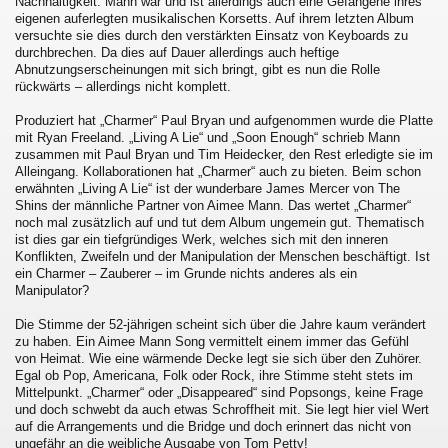
Nachhaltigkeit. Mann war und ist allerdings auch eine Gefangene ihres
eigenen auferlegten musikalischen Korsetts. Auf ihrem letzten Album
versuchte sie dies durch den verstärkten Einsatz von Keyboards zu
durchbrechen. Da dies auf Dauer allerdings auch heftige
Abnutzungserscheinungen mit sich bringt, gibt es nun die Rolle
rückwärts – allerdings nicht komplett.
Produziert hat „Charmer“ Paul Bryan und aufgenommen wurde die Platte
mit Ryan Freeland. „Living A Lie“ und „Soon Enough“ schrieb Mann
zusammen mit Paul Bryan und Tim Heidecker, den Rest erledigte sie im
Alleingang. Kollaborationen hat „Charmer“ auch zu bieten. Beim schon
erwähnten „Living A Lie“ ist der wunderbare James Mercer von The
Shins der männliche Partner von Aimee Mann. Das wertet „Charmer“
noch mal zusätzlich auf und tut dem Album ungemein gut. Thematisch
ist dies gar ein tiefgründiges Werk, welches sich mit den inneren
Konflikten, Zweifeln und der Manipulation der Menschen beschäftigt. Ist
ein Charmer – Zauberer – im Grunde nichts anderes als ein
Manipulator?
Die Stimme der 52-jährigen scheint sich über die Jahre kaum verändert
zu haben. Ein Aimee Mann Song vermittelt einem immer das Gefühl
von Heimat. Wie eine wärmende Decke legt sie sich über den Zuhörer.
Egal ob Pop, Americana, Folk oder Rock, ihre Stimme steht stets im
Mittelpunkt. „Charmer“ oder „Disappeared“ sind Popsongs, keine Frage
und doch schwebt da auch etwas Schroffheit mit. Sie legt hier viel Wert
auf die Arrangements und die Bridge und doch erinnert das nicht von
ungefähr an die weibliche Ausgabe von Tom Petty!