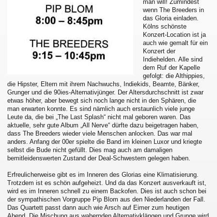
man will! Zumindest
wenn The Breeders in
das Gloria einladen.
Kölns schönste
Konzert-Location ist ja
auch wie gemalt für ein
Konzert der
Indiehelden. Alle sind
dem Ruf der Kapelle
gefolgt: die Althippies,
die Hipster, Eltern mit ihrem Nachwuchs, Indiekids, Beamte, Bänker,
Grunger und die 90ies-Alternativjünger. Der Altersdurchschnitt ist zwar
etwas höher, aber bewegt sich noch lange nicht in den Sphären, die
man erwarten konnte. Es sind nämlich auch erstaunlich viele junge
Leute da, die bei „The Last Splash“ nicht mal geboren waren. Das
aktuelle, sehr gute Album „All Nerve“ dürfte dazu beigetragen haben,
dass The Breeders wieder viele Menschen anlocken. Das war mal
anders. Anfang der 00er spielte die Band im kleinen Luxor und kriegte
selbst die Bude nicht gefüllt. Dies mag auch am damaligen
bemitleidenswerten Zustand der Deal-Schwestern gelegen haben.
Erfreulicherweise gibt es im Inneren des Glorias eine Klimatisierung.
Trotzdem ist es schön aufgeheizt. Und da das Konzert ausverkauft ist,
wird es im Inneren schnell zu einem Backofen. Dies ist auch schon bei
der sympathischen Vorgruppe Pip Blom aus den Niederlanden der Fall.
Das Quartett passt dann auch wie Arsch auf Eimer zum heutigen
Abend. Die Mischung aus wabernden Alternativklängen und Grunge wird