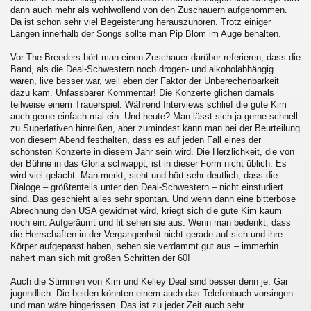
dann auch mehr als wohlwollend von den Zuschauern aufgenommen.
Da ist schon sehr viel Begeisterung herauszuhören. Trotz einiger
Längen innerhalb der Songs sollte man Pip Blom im Auge behalten.
Vor The Breeders hört man einen Zuschauer darüber referieren, dass die
Band, als die Deal-Schwestern noch drogen- und alkoholabhängig
waren, live besser war, weil eben der Faktor der Unberechenbarkeit
dazu kam. Unfassbarer Kommentar! Die Konzerte glichen damals
teilweise einem Trauerspiel. Während Interviews schlief die gute Kim
auch gerne einfach mal ein. Und heute? Man lässt sich ja gerne schnell
zu Superlativen hinreißen, aber zumindest kann man bei der Beurteilung
von diesem Abend festhalten, dass es auf jeden Fall eines der
schönsten Konzerte in diesem Jahr sein wird. Die Herzlichkeit, die von
der Bühne in das Gloria schwappt, ist in dieser Form nicht üblich. Es
wird viel gelacht. Man merkt, sieht und hört sehr deutlich, dass die
Dialoge – größtenteils unter den Deal-Schwestern – nicht einstudiert
sind. Das geschieht alles sehr spontan. Und wenn dann eine bitterböse
Abrechnung den USA gewidmet wird, kriegt sich die gute Kim kaum
noch ein. Aufgeräumt und fit sehen sie aus. Wenn man bedenkt, dass
die Herrschaften in der Vergangenheit nicht gerade auf sich und ihre
Körper aufgepasst haben, sehen sie verdammt gut aus – immerhin
nähert man sich mit großen Schritten der 60!
Auch die Stimmen von Kim und Kelley Deal sind besser denn je. Gar
jugendlich. Die beiden könnten einem auch das Telefonbuch vorsingen
und man wäre hingerissen. Das ist zu jeder Zeit auch sehr