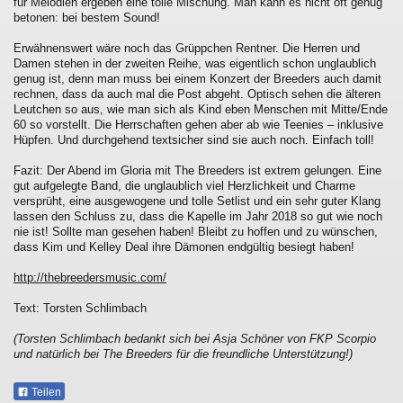
für Melodien ergeben eine tolle Mischung. Man kann es nicht oft genug
betonen: bei bestem Sound!
Erwähnenswert wäre noch das Grüppchen Rentner. Die Herren und
Damen stehen in der zweiten Reihe, was eigentlich schon unglaublich
genug ist, denn man muss bei einem Konzert der Breeders auch damit
rechnen, dass da auch mal die Post abgeht. Optisch sehen die älteren
Leutchen so aus, wie man sich als Kind eben Menschen mit Mitte/Ende
60 so vorstellt. Die Herrschaften gehen aber ab wie Teenies – inklusive
Hüpfen. Und durchgehend textsicher sind sie auch noch. Einfach toll!
Fazit: Der Abend im Gloria mit The Breeders ist extrem gelungen. Eine
gut aufgelegte Band, die unglaublich viel Herzlichkeit und Charme
versprüht, eine ausgewogene und tolle Setlist und ein sehr guter Klang
lassen den Schluss zu, dass die Kapelle im Jahr 2018 so gut wie noch
nie ist! Sollte man gesehen haben! Bleibt zu hoffen und zu wünschen,
dass Kim und Kelley Deal ihre Dämonen endgültig besiegt haben!
http://thebreedersmusic.com/
Text: Torsten Schlimbach
(Torsten Schlimbach bedankt sich bei Asja Schöner von FKP Scorpio
und natürlich bei The Breeders für die freundliche Unterstützung!)
Teilen