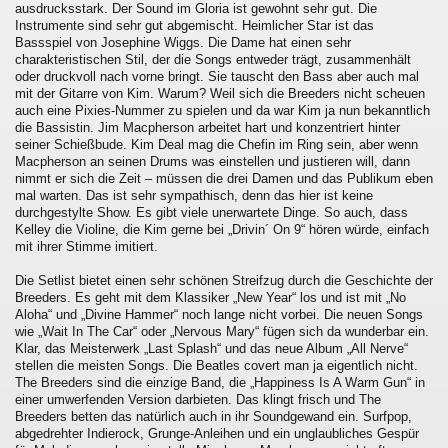
ausdrucksstark. Der Sound im Gloria ist gewohnt sehr gut. Die
Instrumente sind sehr gut abgemischt. Heimlicher Star ist das
Bassspiel von Josephine Wiggs. Die Dame hat einen sehr
charakteristischen Stil, der die Songs entweder trägt, zusammenhält
oder druckvoll nach vorne bringt. Sie tauscht den Bass aber auch mal
mit der Gitarre von Kim. Warum? Weil sich die Breeders nicht scheuen
auch eine Pixies-Nummer zu spielen und da war Kim ja nun bekanntlich
die Bassistin. Jim Macpherson arbeitet hart und konzentriert hinter
seiner Schießbude. Kim Deal mag die Chefin im Ring sein, aber wenn
Macpherson an seinen Drums was einstellen und justieren will, dann
nimmt er sich die Zeit – müssen die drei Damen und das Publikum eben
mal warten. Das ist sehr sympathisch, denn das hier ist keine
durchgestylte Show. Es gibt viele unerwartete Dinge. So auch, dass
Kelley die Violine, die Kim gerne bei „Drivin´ On 9“ hören würde, einfach
mit ihrer Stimme imitiert.
Die Setlist bietet einen sehr schönen Streifzug durch die Geschichte der
Breeders. Es geht mit dem Klassiker „New Year“ los und ist mit „No
Aloha“ und „Divine Hammer“ noch lange nicht vorbei. Die neuen Songs
wie „Wait In The Car“ oder „Nervous Mary“ fügen sich da wunderbar ein.
Klar, das Meisterwerk „Last Splash“ und das neue Album „All Nerve“
stellen die meisten Songs. Die Beatles covert man ja eigentlich nicht.
The Breeders sind die einzige Band, die „Happiness Is A Warm Gun“ in
einer umwerfenden Version darbieten. Das klingt frisch und The
Breeders betten das natürlich auch in ihr Soundgewand ein. Surfpop,
abgedrehter Indierock, Grunge-Anleihen und ein unglaubliches Gespür