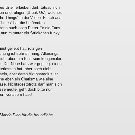
s Urteil erlauben darf, tatsächlich
en und ruhigen „Break Us“, welches
he Things“ in die Vollen. Frisch aus
Times“ hat die berühmten
dann auch noch Futter für die Fans
nun mitunter ein Stückchen funky
nst geliebt hat: rotzigen
hung ist sehr stimmig. Allerdings
ich, aber ihm fehlt sein kongenialer
. Der Neue hat zwar gepflegt einen
terlassen hat, aber noch nicht
ein, aber deren Aktionsradius ist
ne eben ein Charisma wie eine
ase. Nichtsdestotrotz darf man sich
essemeute, geht doch bitte nur
den Künstlern habt!
 Mando Diao für die freundliche