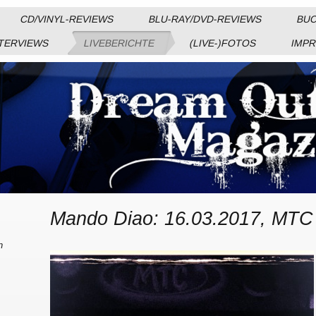
CD/VINYL-REVIEWS
BLU-RAY/DVD-REVIEWS
BUC
TERVIEWS
LIVEBERICHTE
(LIVE-)FOTOS
IMP
Mando Diao: 16.03.2017, MTC
n