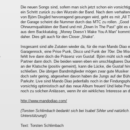
Die neuen Songs sind, sofern man sich jetzt schon ein vorsichtige
ein Schritt zurück zu den Wurzeln der Band. Nach dem verhalten
von Björn Dixgård hervorragend gesungen wird, geht es mit „All T
der Garage scheint die Nummer durch das MTC zu rollen. „Good 
Ohrwurmqualitäten der Band und mit „Down In The Past“ gibt es 
aus dem Backkatalog. „Money Doesn´t Make You A Man“ kommt 
daher. Dies gilt auch für den Closer „Shake“.
Insgesamt sind alle Zutaten wieder da, für die man Mando Diao ei
Garagenrock, eine Prise Punk, Disco und Funk der 70er. Die Misc
fehlt live dann doch die Präsenz von Gustaf. Björn müht sich redl
n
Partner dann doch. Die beiden waren eben ein unschlagbares Duo
an der Klatsche (positiv gemeint), kann die Lücke, die Gustaf hin
schließen. Die übrigen Bandmitglieder mögen zwar gute Musiker s
,
doch sehr gering, abgesehen davon haben die Jungs auf der Büh
Parkuhr. Live sind Mando Diao jedenfalls noch in der Findungsph
vorsichtig optimistisch auf das neue Album freuen! Und liebe Pr
noch zu solchen Anlässen, wenn ihr ein wirkliches Interesse an 
http://www.mandodiao.com/
(Torsten Schlimbach bedankt sich bei Isabel Sihler und natürlich
Unterstützung!)
Text: Torsten Schlimbach