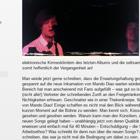
n
elektronische Kirmesklimbim des letzten Albums und die selts
somit hoffentlich der Vergangenheit an!
Man würde jetzt gerne schreiben, dass die Erwartungshaltung gro
gespannt auf die neue Inkarnation von Mando Diao warten würden
Bereich hat man anscheinend mit Fans aufgefüllt – was gut so ist
(nicht alle!) Vertreter der schreibenden Zunft an den Freigeträn
Nichtigkeiten erfreuen. Geschnatter wie in einer Thekenkneipe. 
von Mando Diao! Einige schaffen es nicht mal den Blick während 
kurzen Moment auf die Bühne zu wenden. Man kennt sich, Küssc
gesehen und gesehen werden. Warum kann man den Künstlern, die
neuen Songs gelegt haben – unabhängig jetzt von deren Qualität
erweisen und einfach mal für 40 Minuten – Entschuldigung – die
Arbeitsethos? Was schreibt ihr denn nun über die neuen Songs? 
schreiben, das war ja nicht mal die Bedingung um dabei zu sein.