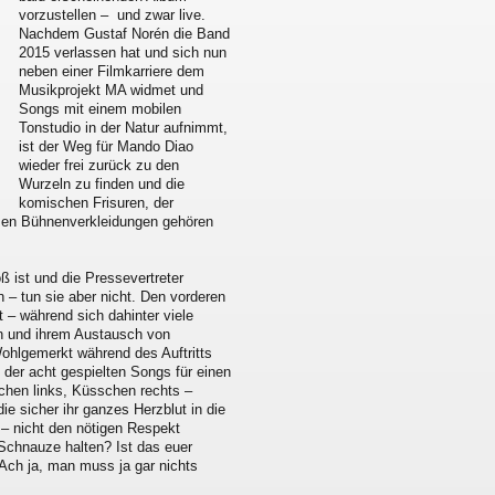
vorzustellen – und zwar live.
Nachdem Gustaf Norén die Band
2015 verlassen hat und sich nun
neben einer Filmkarriere dem
Musikprojekt MA widmet und
Songs mit einem mobilen
Tonstudio in der Natur aufnimmt,
ist der Weg für Mando Diao
wieder frei zurück zu den
Wurzeln zu finden und die
komischen Frisuren, der
amen Bühnenverkleidungen gehören
ß ist und die Pressevertreter
 – tun sie aber nicht. Den vorderen
 – während sich dahinter viele
ken und ihrem Austausch von
Wohlgemerkt während des Auftritts
der acht gespielten Songs für einen
hen links, Küsschen rechts –
 sicher ihr ganzes Herzblut in die
 – nicht den nötigen Respekt
 Schnauze halten? Ist das euer
Ach ja, man muss ja gar nichts